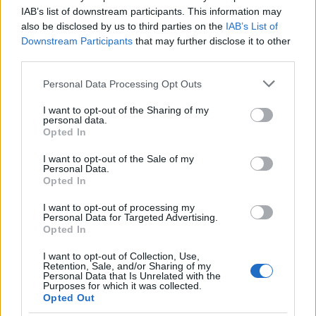
csökkentését, amik mind részletesen
IAB’s list of downstream participants. This information may
szerepelnek majd a költségvetési csomagban.
also be disclosed by us to third parties on the
IAB’s List of
Downstream Participants
that may further disclose it to other
third parties.
Az ország északi és déli része közötti
Please note that this website/app uses one or more Google
Personal Data Processing Opt Outs
szakadék felszámolását szorgalmazta, a
services and may gather and store information including but
maffiaellenes harc erősítését,
not limited to your visit or usage behaviour. You may click to
I want to opt-out of the Sharing of my
personal data.
börtönreformot.
grant or deny consent to Google and its third-party tags to
Opted In
use your data for below specified purposes in below Google
consent section.
I want to opt-out of the Sale of my
Az ukrajnai háborúról úgy vélte:
Personal Data.
Opted In
I want to opt-out of processing my
Personal Data for Targeted Advertising.
téved, aki azt hiszi, hogy az
Opted In
ukránok szabadságát ki lehet
I want to opt-out of Collection, Use,
váltani saját nyugalmunkkal.
Retention, Sale, and/or Sharing of my
Personal Data that Is Unrelated with the
Purposes for which it was collected.
Opted Out