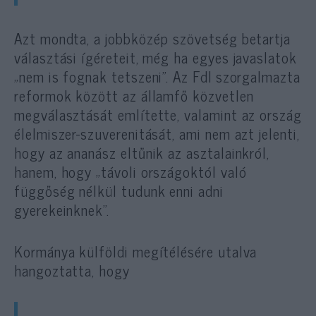
Azt mondta, a jobbközép szövetség betartja
választási ígéreteit, még ha egyes javaslatok
„nem is fognak tetszeni”. Az FdI szorgalmazta
reformok között az államfő közvetlen
megválasztását említette, valamint az ország
élelmiszer-szuverenitását, ami nem azt jelenti,
hogy az ananász eltűnik az asztalainkról,
hanem, hogy „távoli országoktól való
függőség nélkül tudunk enni adni
gyerekeinknek”.
Kormánya külföldi megítélésére utalva
hangoztatta, hogy