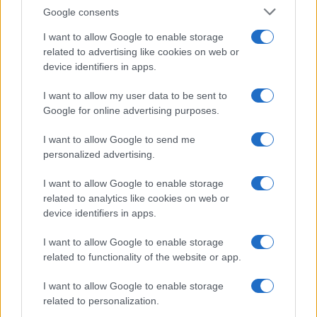
Ami a migrációs politikát illeti, kifejtette:
Google consents
senki sem vitatja a háború és üldöztetés elől
I want to allow Google to enable storage
menekülők jogait, de ne az emberkereskedők
related to advertising like cookies on web or
válasszák, ki léphet be Olaszországba.
device identifiers in apps.
I want to allow my user data to be sent to
Google for online advertising purposes.
„Olaszországba nem lehet
törvénytelenül belépni, véget kell
I want to allow Google to send me
personalized advertising.
vetni az illegális utaknak,
megtörve ezzel a földközi-
I want to allow Google to enable storage
related to analytics like cookies on web or
tengeri emberkereskedelmet”
device identifiers in apps.
I want to allow Google to enable storage
– jelentette ki.
related to functionality of the website or app.
I want to allow Google to enable storage
Megoldásként a hazájukat, kultúrájukat
related to personalization.