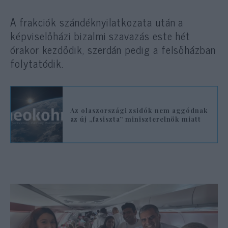
A frakciók szándéknyilatkozata után a
képviselőházi bizalmi szavazás este hét
órakor kezdődik, szerdán pedig a felsőházban
folytatódik.
Az olaszországi zsidók nem aggódnak
az új „fasiszta” miniszterelnök miatt