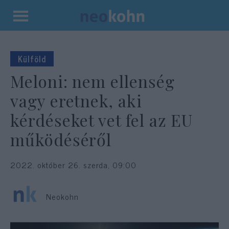
Kilépés
a
tartalomba
Külföld
Meloni: nem ellenség
vagy eretnek, aki
kérdéseket vet fel az EU
működéséről
2022. október 26. szerda, 09:00
Neokohn