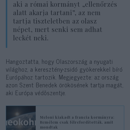
aki a római kormányt „ellenőrzés
alatt akarja tartani”, az nem
tartja tiszteletben az olasz
népet, mert senki sem adhat
leckét neki.
Hangoztatta, hogy Olaszország a nyugati
világhoz, a keresztény-zsidó gyökerekkel bíró
Európához tartozik. Megjegyezte: az ország
azon Szent Benedek örökösének tartja magát,
aki Európa védőszentje.
Meloni kiakadt a francia kormányra:
Remélem csak félrefordították, amit
mondtak