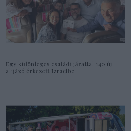
Egy különleges családi járattal 140 új
alijázó érkezett Izraelbe