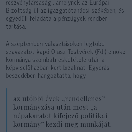
részvénytársaság , amelynek az Európai
Bizottság ül az igazgatótanácsi székében, és
egyedüli feladata a pénzügyek rendben
tartása.
A szeptemberi választásokon legtöbb
szavazatot kapó Olasz Testvérek (FdI) elnöke
kormánya szombati eskütétele után a
képviselőházban kért bizalmat. Egyórás
beszédében hangoztatta, hogy
az utóbbi évek „rendellenes”
kormányzása után most „a
népakaratot kifejező politikai
kormány” kezdi meg munkáját.