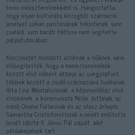
tenni miniszterelnökként is. Hangoztatta,
hogy olyan kulturális közegből származik,
amelyet sokan perifériának tekintenek, sem
családi, sem baráti háttere nem segítette
pályafutásában.
Köszönetet mondott azoknak a nőknek, akik
elősegítették, hogy a miniszterelnökök
között első nőként áttörje az üvegplafont,
többek között a zsidó származású tudósnak,
Rita Levi Montalcininak, a képviselőház első
elnökének, a kommunista Nilde Jottinak, az
írónő Oriana Fallacinak és az olasz űrhajós
Samantha Cristoforettinak a nevét említette.
Ismét idézte II. János Pál pápát, akit
példaképének tart.