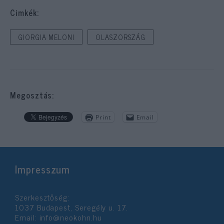
Cimkék:
GIORGIA MELONI
OLASZORSZÁG
Megosztás:
Print
Email
Impresszum
Szerkesztőség:
1037 Budapest, Seregély u. 17.
Email:
info@neokohn.hu