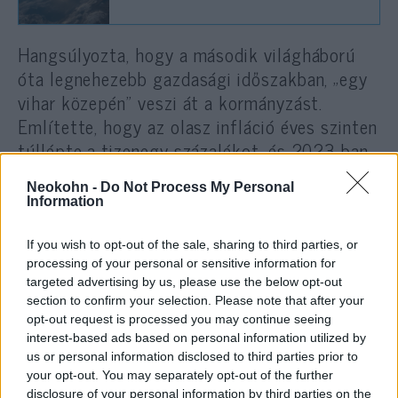
Hangsúlyozta, hogy a második világháború
óta legnehezebb gazdasági időszakban, „egy
vihar közepén” veszi át a kormányzást.
Említette, hogy az olasz infláció éves szinten
túllépte a tizenegy százalékot, és 2023-ban
recesszió várható. A tervezett pénzügyi-
Neokohn -
Do Not Process My Personal
gazdasági intézkedések között az FdI
Information
választási programpontjait említette: a
nemzeti erőforrások kiaknázását,
If you wish to opt-out of the sale, sharing to third parties, or
adókedvezményt a családoknak és a
processing of your personal or sensitive information for
targeted advertising by us, please use the below opt-out
vállalkozásoknak, nyugdíjreformot, az Öt
section to confirm your selection. Please note that after your
Csillag Mozgalom volt kormánypárt által
opt-out request is processed you may continue seeing
bevezetett állampolgári jövedelem eltörlését,
interest-based ads based on personal information utilized by
us or personal information disclosed to third parties prior to
mivel a „szegénységet nem lehet segélyekkel
your opt-out. You may separately opt-out of the further
felszámolni” és az államadósság
disclosure of your personal information by third parties on the