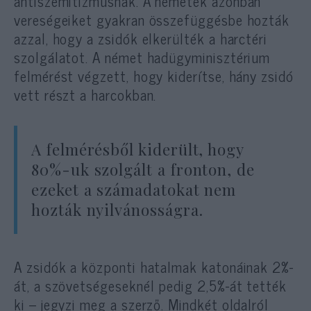
antiszemitizmusnak. A németek azonban
vereségeiket gyakran összefüggésbe hozták
azzal, hogy a zsidók elkerülték a harctéri
szolgálatot. A német hadügyminisztérium
felmérést végzett, hogy kiderítse, hány zsidó
vett részt a harcokban.
A felmérésből kiderült, hogy
80%-uk szolgált a fronton, de
ezeket a számadatokat nem
hozták nyilvánosságra.
A zsidók a központi hatalmak katonáinak 2%-
át, a szövetségeseknél pedig 2,5%-át tették
ki – jegyzi meg a szerző. Mindkét oldalról