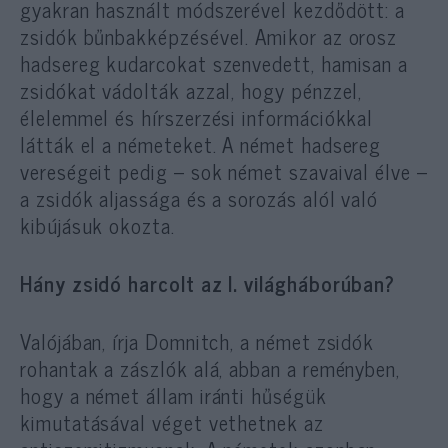
gyakran használt módszerével kezdődött: a
zsidók bűnbakképzésével. Amikor az orosz
hadsereg kudarcokat szenvedett, hamisan a
zsidókat vádolták azzal, hogy pénzzel,
élelemmel és hírszerzési információkkal
látták el a németeket. A német hadsereg
vereségeit pedig – sok német szavaival élve –
a zsidók aljassága és a sorozás alól való
kibújásuk okozta.
Hány zsidó harcolt az I. világháborúban?
Valójában, írja Domnitch, a német zsidók
rohantak a zászlók alá, abban a reményben,
hogy a német állam iránti hűségük
kimutatásával véget vethetnek az