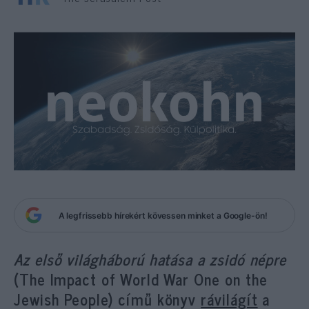
A legfrissebb hírekért kövessen minket a Google-ön!
Az első világháború hatása a zsidó népre
(The Impact of World War One on the
Jewish People) című könyv
rávilágít
a