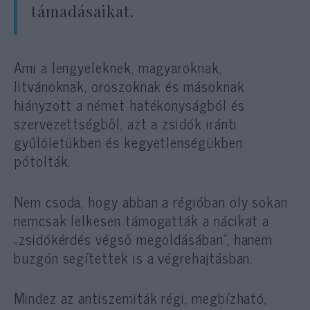
támadásaikat.
Ami a lengyeleknek, magyaroknak,
litvánoknak, oroszoknak és másoknak
hiányzott a német hatékonyságból és
szervezettségből, azt a zsidók iránti
gyűlöletükben és kegyetlenségükben
pótolták.
Nem csoda, hogy abban a régióban oly sokan
nemcsak lelkesen támogatták a nácikat a
„zsidókérdés végső megoldásában”, hanem
buzgón segítettek is a végrehajtásban.
Mindez az antiszemiták régi, megbízható,