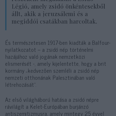
Légió, amely zsidó önkéntesekből
állt, akik a jeruzsálemi és a
megiddói csatákban harcoltak.
És természetesen 1917-ben kiadták a Balfour-
nyilatkozatot – a zsidó nép történelmi
hazájához való jogának nemzetközi
elismerését -, amely kijelentette, hogy a brit
kormány „kedvezően szemléli a zsidó nép
nemzeti otthonának Palesztinában való
létrehozását”.
Az első világháború hatása a zsidó népre
rávilágít a Kelet-Európában burjánzó
antiszemitizmusra, amely mintegy 25 évvel