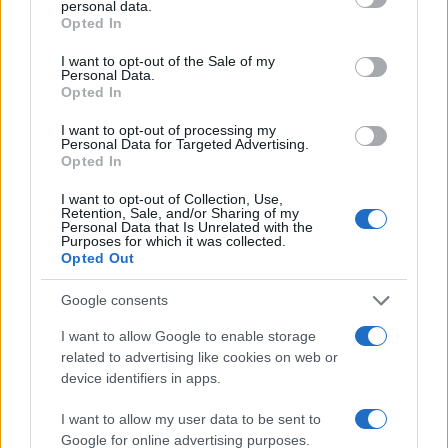
personal data.
grant or deny consent to Google and its third-party tags to
világháborúban elesett zsidó
Opted In
katonáira emlékezünk
use your data for below specified purposes in below Google
consent section.
I want to opt-out of the Sale of my
Personal Data.
Opted In
A zsidók elleni legsúlyosabb bűnöket a
kozákok követték el Ukrajnában
I want to opt-out of processing my
Personal Data for Targeted Advertising.
Opted In
Előfordult, hogy a zsidókat a katonatisztek
I want to opt-out of Collection, Use,
tudta vagy beleegyezése nélkül
Retention, Sale, and/or Sharing of my
Personal Data that Is Unrelated with the
bántalmazták. Máskor, amikor a hatóságok a
Purposes for which it was collected.
Opted Out
közelben voltak, cselszövésre volt szükség.
Az egyik ilyen incidens során a kozákok
Google consents
oroszul beszéltek a lengyel zsidókkal. Amikor
I want to allow Google to enable storage
a kozákok biztosak voltak benne, hogy a
related to advertising like cookies on web or
zsidók nem értik, amit mondanak, a
device identifiers in apps.
parancsnokukhoz hurcolták az embereket, és
I want to allow my user data to be sent to
oroszul közölték vele, hogy a zsidók kémek.
Google for online advertising purposes.