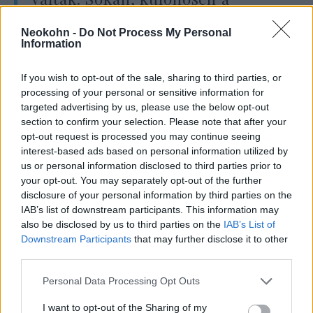
gyerekek, éhen haltak”
Neokohn -
Do Not Process My Personal
Information
– írja Domnitch.
If you wish to opt-out of the sale, sharing to third parties, or
processing of your personal or sensitive information for
targeted advertising by us, please use the below opt-out
„A zsidókat meggyilkolták, a nőket
section to confirm your selection. Please note that after your
megerőszakolták az utcán. Az időseknek és a
opt-out request is processed you may continue seeing
nőknek levágták a kezét, és hagyták őket
interest-based ads based on personal information utilized by
us or personal information disclosed to third parties prior to
kínok között meghalni”
your opt-out. You may separately opt-out of the further
disclosure of your personal information by third parties on the
– emlékezett vissza egy zsidó katona, aki
IAB’s list of downstream participants. This information may
also be disclosed by us to third parties on the
IAB’s List of
elmesélte a szenvedést, amelynek szemtanúja
Downstream Participants
that may further disclose it to other
volt.
third parties.
Please note that this website/app uses one or more Google
Personal Data Processing Opt Outs
services and may gather and store information including but
not limited to your visit or usage behaviour. You may click to
I want to opt-out of the Sharing of my
Az Osztrák-Magyar Monarchia első