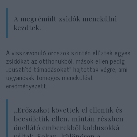
A megrémült zsidók menekülni
kezdtek.
A visszavonuló oroszok szintén elűztek egyes
zsidókat az otthonukból, mások ellen pedig
„pusztító támadásokat” hajtottak végre, ami
ugyancsak tömeges menekülést
eredményezett.
„Erőszakot követtek el ellenük és
becsületük ellen, miután részben
önellátó emberekből koldusokká
váltak. Sokan, különösen a