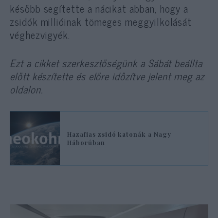
később segítette a nácikat abban, hogy a
zsidók millióinak tömeges meggyilkolását
véghezvigyék.
Ezt a cikket szerkesztőségünk a Sábát beállta
előtt készítette és előre időzítve jelent meg az
oldalon.
Hazafias zsidó katonák a Nagy
Háborúban