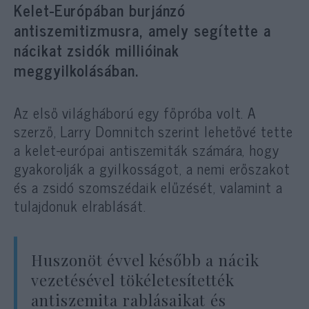
Kelet-Európában burjánzó
antiszemitizmusra, amely segítette a
nácikat zsidók millióinak
meggyilkolásában.
Az első világháború egy főpróba volt. A
szerző, Larry Domnitch szerint lehetővé tette
a kelet-európai antiszemiták számára, hogy
gyakorolják a gyilkosságot, a nemi erőszakot
és a zsidó szomszédaik elűzését, valamint a
tulajdonuk elrablását.
Huszonöt évvel később a nácik
vezetésével tökéletesítették
antiszemita rablásaikat és