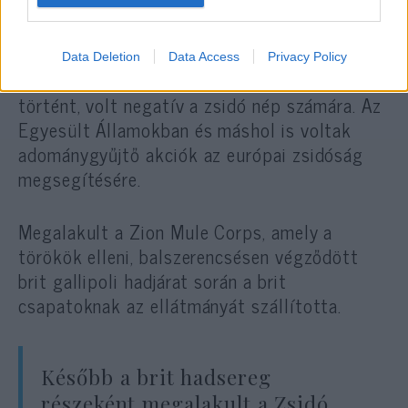
A jó dolgok, amelyek a zsidókkal történtek
az I. világháborúban
Data Deletion
Data Access
Privacy Policy
Nem minden, ami 1914 és 1918 között
történt, volt negatív a zsidó nép számára. Az
Egyesült Államokban és máshol is voltak
adománygyűjtő akciók az európai zsidóság
megsegítésére.
Megalakult a Zion Mule Corps, amely a
törökök elleni, balszerencsésen végződött
brit gallipoli hadjárat során a brit
csapatoknak az ellátmányát szállította.
Később a brit hadsereg
részeként megalakult a Zsidó