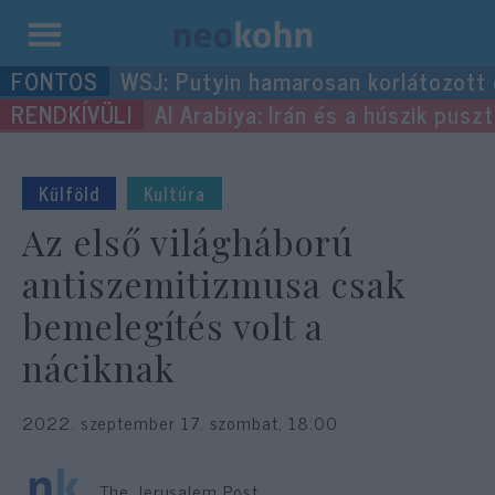
Kilépés
WSJ: Putyin hamarosan korlátozott
a
Al Arabiya: Irán és a húszik pus
tartalomba
Külföld
Kultúra
Az első világháború
antiszemitizmusa csak
bemelegítés volt a
náciknak
2022. szeptember 17. szombat, 18:00
The Jerusalem Post