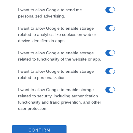
I want to allow Google to send me
personalized advertising.
A parancsnok anélkül, hogy
bizonyítékot kért volna,
I want to allow Google to enable storage
megparancsolta a kozákoknak,
related to analytics like cookies on web or
device identifiers in apps.
hogy végezzék ki a „kémeket”.
I want to allow Google to enable storage
related to functionality of the website or app.
Egy jelentés szerint a kozákok „a házakban
I want to allow Google to enable storage
[Proskurov városában] lévő összes zsidót
related to personalization.
meggyilkolták, korra és nemre való tekintet
I want to allow Google to enable storage
nélkül. Megölték az öregeket, a nőket és még
related to security, including authentication
a szoptatós csecsemőket is. Nemcsak
functionality and fraud prevention, and other
karddal vágták le őket, hanem szuronyokkal
user protection.
szúrták át őket”.
CONFIRM