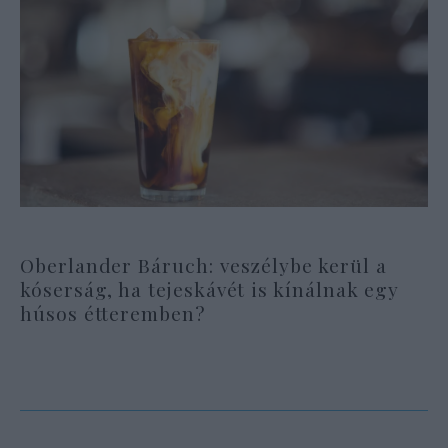
Oberlander Báruch: veszélybe kerül a
kóserság, ha tejeskávét is kínálnak egy
húsos étteremben?