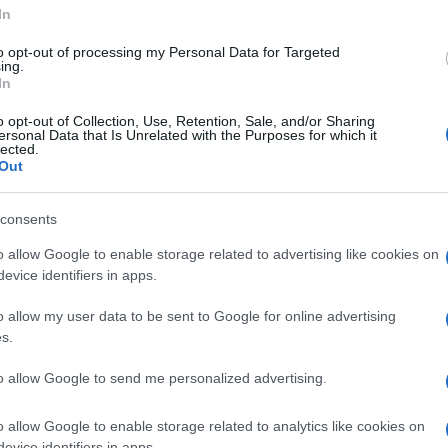
In
to opt-out of processing my Personal Data for Targeted
ing.
In
Erdogan nem törekszik 
görögökkel
o opt-out of Collection, Use, Retention, Sale, and/or Sharing
ersonal Data that Is Unrelated with the Purposes for which it
lected.
Out
ara nemrég azt állította, hogy a Görögország álta
consents
dszerek egy rutinrepülés során török repülőgépeke
o allow Google to enable storage related to advertising like cookies on
evice identifiers in apps.
ökország augusztus 30-án ünnepelte a győzelem n
o allow my user data to be sent to Google for online advertising
ékére, hogy a török erők 1922-ben kiűzték a görö
s.
szólította Görögországot, hogy „ne felejtse el Izmir
to allow Google to send me personalized advertising.
zelemre.
o allow Google to enable storage related to analytics like cookies on
evice identifiers in apps.