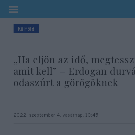
Kilépés
a
Külföld
tartalomba
„Ha eljön az idő, megtessz
amit kell” – Erdogan durv
odaszúrt a görögöknek
2022. szeptember 4. vasárnap, 10:45