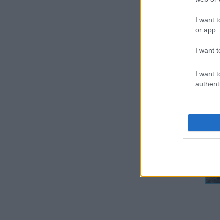
Ank
Gör
I want t
Cav
or app.
szi
I want t
A g
I want t
meg
authenti