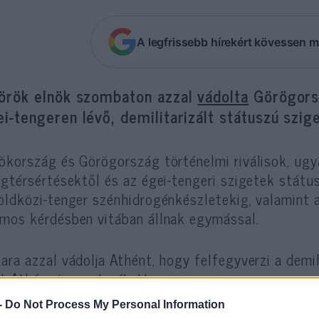
A legfrissebb hírekért kövessen m
török elnök szombaton azzal
vádolta
Görögorsz
i-tengeren lévő, demilitarizált státuszú szig
ökország és Görögország történelmi riválisok, ug
égtérsértésektől és az égei-tengeri szigetek státu
öldközi-tenger szénhidrogénkészletekig, valamint 
mos kérdésben vitában állnak egymással.
ara azzal vádolja Athént, hogy felfegyverzi a demil
t Athén visszautasított.
-
Do Not Process My Personal Information