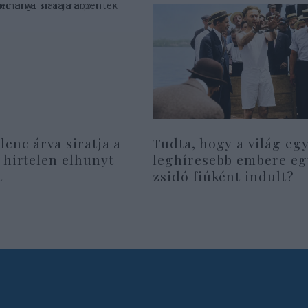
lenc árva siratja a
Tudta, hogy a világ eg
 hirtelen elhunyt
leghíresebb embere eg
t
zsidó fiúként indult?