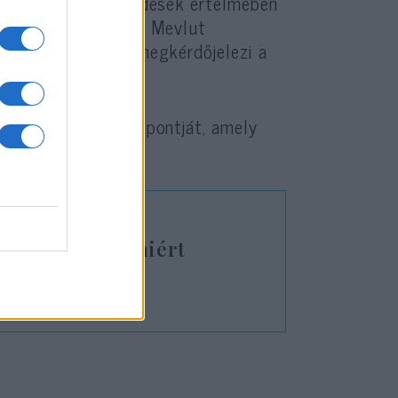
 és 1947-es szerződések értelmében
egyverezi fel őket. Mevlut
hogy Törökország megkérdőjelezi a
n így tenne.
 Törökország álláspontját, amely
 felett.
 „Madonnát”, amiért
llási iskoláit