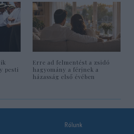
yik
Erre ad felmentést a zsidó
y pesti
hagyomány a férjnek a
házasság első évében
Rólunk