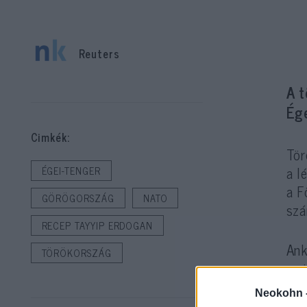
Reuters
A 
Ége
Cimkék:
Tör
a l
ÉGEI-TENGER
a F
GÖRÖGORSZÁG
NATO
szá
RECEP TAYYIP ERDOGAN
Ank
TÖRÖKORSZÁG
ami
Neokohn 