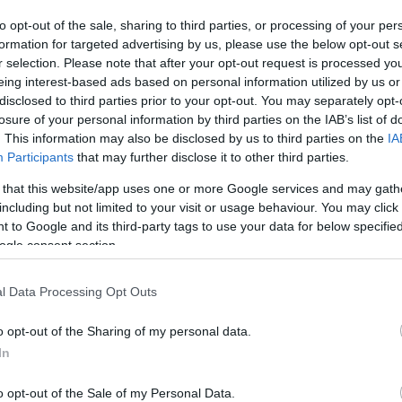
„A szigetek megszállása nem köt minket. H
to opt-out of the sale, sharing to third parties, or processing of your per
megtesszük, amit kell”
formation for targeted advertising by us, please use the below opt-out s
r selection. Please note that after your opt-out request is processed y
eing interest-based ads based on personal information utilized by us or
disclosed to third parties prior to your opt-out. You may separately opt-
ondta Erdogan az északi Samsun tartományban fel
losure of your personal information by third parties on the IAB’s list of
. This information may also be disclosed by us to third parties on the
IA
Participants
that may further disclose it to other third parties.
ögország erre reagálva közölte, hogy nem fogja k
yegetésekben.
 that this website/app uses one or more Google services and may gath
including but not limited to your visit or usage behaviour. You may click 
 to Google and its third-party tags to use your data for below specifi
ogle consent section.
„Tájékoztatni fogjuk szövetségeseinket és
kijelentések tartalmáról… hogy világossá t
l Data Processing Opt Outs
szövetségünk kohéziójára egy veszélyes 
o opt-out of the Sharing of my personal data.
In
özölte a görög külügyminisztérium.
o opt-out of the Sale of my Personal Data.