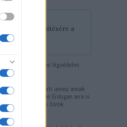
a viszony enyhítésére a
l használt Sz-300-as légvédelmi
t vettek célba.
apját, amely nemzeti ünnep annak
g erőket. Szombaton Erdogan arra is
t”, utalva az ottani török