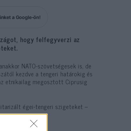
inket a Google-ön!
ágot, hogy felfegyverzi az
eteket.
yanakkor NATO-szövetségesek is, de
szától kezdve a tengeri határokig és
az etnikailag megosztott Ciprusig
itarizált égei-tengeri szigeteket –