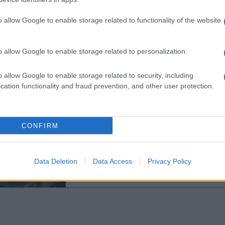
ara szerint az égei-tengeri szigeteket az 1923-as
ögországnak adták, azzal a feltétellel, hogy nem f
o allow Google to enable storage related to functionality of the website
usoglu külügyminiszter többször is kijelentette, 
getek feletti görög szuverenitást, amennyiben Athé
o allow Google to enable storage related to personalization.
örög miniszterelnök válaszul „abszurdnak” nevezte
o allow Google to enable storage related to security, including
kérdőjelezi Görögország szuverenitását a szigetek
cation functionality and fraud prevention, and other user protection.
CONFIRM
Letartóztatták a török
kigúnyolta Erdoganék va
Data Deletion
Data Access
Privacy Policy