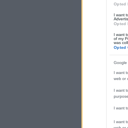
Opted 
I want 
Advertis
Opted 
I want t
of my P
was col
Opted 
Ank
Google 
ren
I want t
web or d
Tör
I want t
eml
purpose
fel
I want 
győ
I want t
web or d