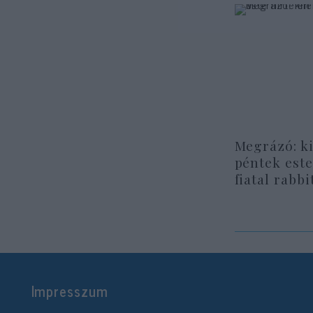
Megrázó: ki
péntek este
fiatal rabbi
Impresszum