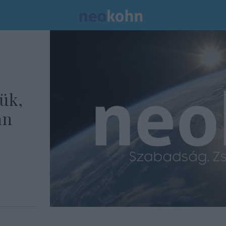
ük,
án