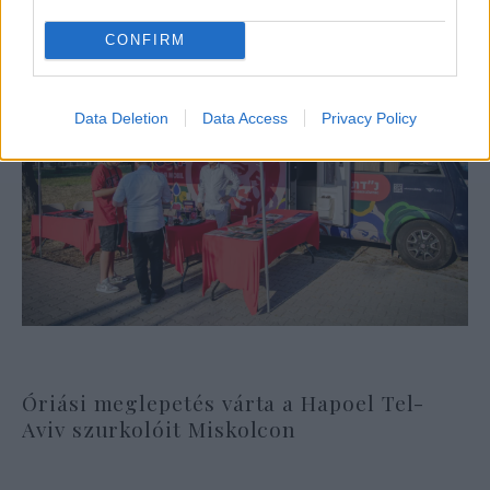
CONFIRM
Data Deletion
Data Access
Privacy Policy
Óriási meglepetés várta a Hapoel Tel-
Aviv szurkolóit Miskolcon