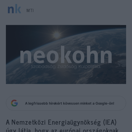
MTI
A legfrissebb hírekért kövessen minket a Google-ön!
A Nemzetközi Energiaügynökség (IEA)
úgy látja, hogy az európai országoknak