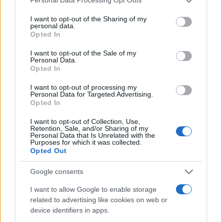
Oroszország a munkálatok elvégzése után a
Personal Data Processing Opt Outs
services and may gather and store information including but
vezetéket nem fogja újra üzembe helyezni.
not limited to your visit or usage behaviour. You may click to
I want to opt-out of the Sharing of my
personal data.
grant or deny consent to Google and its third-party tags to
Opted In
Az orosz gáztól való függőség megújuló
use your data for below specified purposes in below Google
consent section.
energiahordozókkal való csökkentésének a
I want to opt-out of the Sale of my
Personal Data.
kulcsa Kína kezében van – mutatott rá Birol.
Opted In
Kína ugyanis a napenergia globális ellátási
I want to opt-out of processing my
láncának mintegy 80 százalékát ellenőrzi. Az
Personal Data for Targeted Advertising.
Opted In
IEA igazgatója szerint ez az arány az
elkövetkező években valószínűleg még
I want to opt-out of Collection, Use,
Retention, Sale, and/or Sharing of my
növekedni is fog.
Personal Data that Is Unrelated with the
Purposes for which it was collected.
Opted Out
Google consents
A 70es éveknél is súlyosabb
I want to allow Google to enable storage
energiaválság fenyeget
related to advertising like cookies on web or
device identifiers in apps.