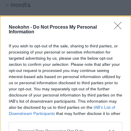
– mondta.
Neokohn -
Do Not Process My Personal
Összeomlástól tart a német ipari és
Information
kereskedelmi kamarák szövetsége
If you wish to opt-out of the sale, sharing to third parties, or
processing of your personal or sensitive information for
Az energiaválsággal kapcsolatos
targeted advertising by us, please use the below opt-out
section to confirm your selection. Please note that after your
aggodalmakat csak tovább fokozta, hogy
opt-out request is processed you may continue seeing
Oroszország a rutinszerű karbantartási
interest-based ads based on personal information utilized by
munkák elvégzésére leállította a
us or personal information disclosed to third parties prior to
your opt-out. You may separately opt-out of the further
gázszállítást az európai gázellátásban
disclosure of your personal information by third parties on the
kulcsfontosságú Északi Áramlat-1
IAB’s list of downstream participants. This information may
gázvezetéken. Hétfő reggel óta nem érkezik
also be disclosed by us to third parties on the
IAB’s List of
több gáz a vezetéken Németországba.
Downstream Participants
that may further disclose it to other
third parties.
Európai politikusok attól tartanak, hogy
Please note that this website/app uses one or more Google