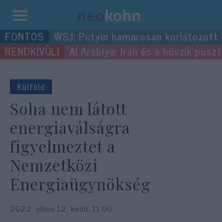
Kilépés
WSJ: Putyin hamarosan korlátozott
a
Al Arabiya: Irán és a húszik pus
tartalomba
Külföld
Soha nem látott
energiaválságra
figyelmeztet a
Nemzetközi
Energiaügynökség
2022. július 12. kedd, 11:00