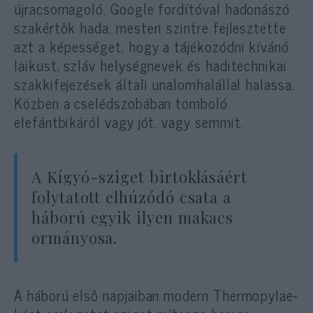
újracsomagoló, Google fordítóval hadonászó
szakértők hada, mesteri szintre fejlesztette
azt a képességet, hogy a tájékozódni kívánó
laikust, szláv helységnevek és haditechnikai
szakkifejezések általi unalomhalállal halassa.
Közben a cselédszobában tomboló
elefántbikáról vagy jót, vagy semmit.
A Kígyó-sziget birtoklásáért
folytatott elhúzódó csata a
háború egyik ilyen makacs
ormányosa.
A háború első napjaiban modern Thermopylae-