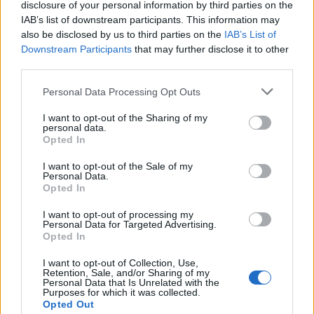
disclosure of your personal information by third parties on the
Mindehhez még hozzá kell tenni, hogy
IAB’s list of downstream participants. This information may
a háború ötödik hónapjában az
also be disclosed by us to third parties on the
IAB’s List of
oroszoknak még mindig nem sikerült
Downstream Participants
that may further disclose it to other
third parties.
kivívniuk sem a légi, sem a tengeri
fölényt – még a Kígyó-sziget fölött
Please note that this website/app uses one or more Google
Personal Data Processing Opt Outs
sem.
services and may gather and store information including but
not limited to your visit or usage behaviour. You may click to
I want to opt-out of the Sharing of my
personal data.
Végezetül, azt a közismert tényt, hogy
grant or deny consent to Google and its third-party tags to
Opted In
use your data for below specified purposes in below Google
Oroszország – ellenfele nyugati
consent section.
I want to opt-out of the Sale of my
támogatóival ellentétben – egy
Personal Data.
szárazföldi hatalom, amely csupán
Opted In
meglehetősen szerény tengerészeti
I want to opt-out of processing my
babérokkal büszkélkedhet.
Personal Data for Targeted Advertising.
Opted In
I want to opt-out of Collection, Use,
Ezek mind vitathatatlan és kőkemény előnyök
Retention, Sale, and/or Sharing of my
Personal Data that Is Unrelated with the
amiket beszoroz úgy Ukrajna mint a NATO
Purposes for which it was collected.
nagystratégiai szintű motivációja, hogy
Opted Out