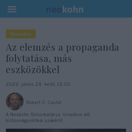
Kilépés
a
tartalomba
Vélemény
Az elemzés a propaganda
folytatása, más
eszközökkel
2022. június 28. kedd, 18:00
Robert C. Castel
A Neokohn főmunkatársa, Izraelben élő
biztonságpolitikai szakértő.