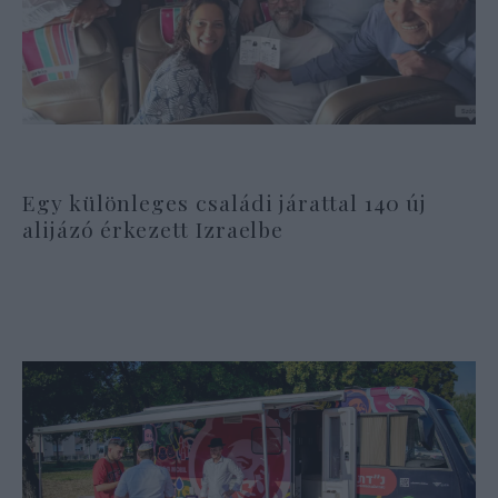
Egy különleges családi járattal 140 új
alijázó érkezett Izraelbe