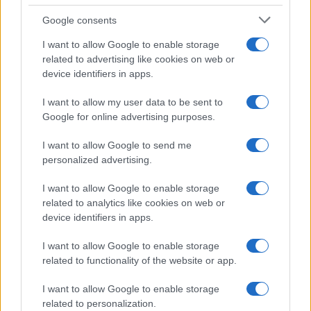
magáénak tudja a Fekete-tenger Máltáját.
Google consents
I want to allow Google to enable storage
related to advertising like cookies on web or
Miért olyan fontos a Kígyó-sziget,
device identifiers in apps.
mind az oroszoknak, mind az
ukránoknak?
I want to allow my user data to be sent to
Google for online advertising purposes.
Mindennek ellenére a Kígyó-sziget mégis
I want to allow Google to send me
elesett, és a visszafoglalására indított
personalized advertising.
ismételt ukrán támadások dacára az orosz
I want to allow Google to enable storage
hódítók kezén maradt.
related to analytics like cookies on web or
device identifiers in apps.
Ha a számára ennyire optimális
I want to allow Google to enable storage
körülmények között sem sikerül
related to functionality of the website or app.
Ukrajnának legalább egy lokális
I want to allow Google to enable storage
győzelmet kicsikarnia, és kitűznie a
related to personalization.