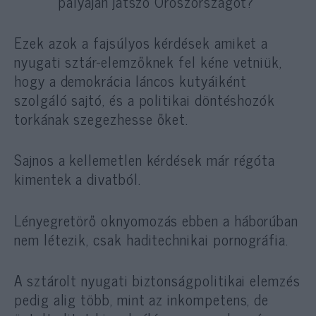
pályáján játszó Oroszországot?
Ezek azok a fajsúlyos kérdések amiket a
nyugati sztár-elemzőknek fel kéne vetniük,
hogy a demokrácia láncos kutyáiként
szolgáló sajtó, és a politikai döntéshozók
torkának szegezhesse őket.
Sajnos a kellemetlen kérdések már régóta
kimentek a divatból.
Lényegretörő oknyomozás ebben a háborúban
nem létezik, csak haditechnikai pornográfia.
A sztárolt nyugati biztonságpolitikai elemzés
pedig alig több, mint az inkompetens, de