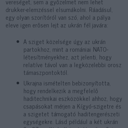
vereséget, sem a győzelmet nem lehet
drukker-elemzéssel elsumákolni. Ráadásul,
egy olyan szorítóról van szó, ahol a pálya
eleve igen erősen lejt az ukrán fél javára:
A sziget közelsége úgy az ukrán
partokhoz, mint a romániai NATO-
létesítményekhez, azt jelenti, hogy
relatíve távol van a legközelebbi orosz
támaszpontoktól.
Ukrajna ismételten bebizonyította,
hogy rendelkezik a megfelelő
haditechnikai eszközökkel ahhoz, hogy
csapásokat mérjen a Kígyó-szigetre és
a szigetet támogató haditengerészeti
egységekre. Lásd például a két ukrán