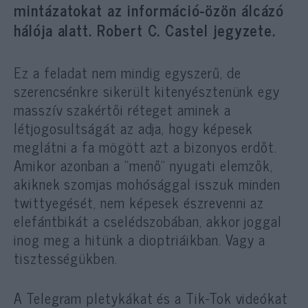
mintázatokat az információ-özön álcázó
hálója alatt. Robert C. Castel jegyzete.
Ez a feladat nem mindig egyszerű, de
szerencsénkre sikerült kitenyésztenünk egy
masszív szakértői réteget aminek a
létjogosultságát az adja, hogy képesek
meglátni a fa mögött azt a bizonyos erdőt.
Amikor azonban a “menő” nyugati elemzők,
akiknek szomjas mohósággal isszuk minden
twittyegését, nem képesek észrevenni az
elefántbikát a cselédszobában, akkor joggal
inog meg a hitünk a dioptriáikban. Vagy a
tisztességükben.
A Telegram pletykákat és a Tik-Tok videókat