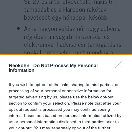
Su-27-es által elkövetett május 6.-i
támadást és a Harpoon rakéták
bevetését egy hónappal később.
Az is nagyon valószínű, hogy ebben a
régióban a nyugati hírszerzési és
elektronikai hadviselési támogatás is
sokkal potensebb, mint mondjuk a
donbászi hadszíntéren. A legjobb példa
erre a Moszkva cirkáló esete a Neptun
Neokohn -
Do Not Process My Personal
Information
rakétával.
Oroszország sokat emlegetett
If you wish to opt-out of the sale, sharing to third parties, or
processing of your personal or sensitive information for
élőerőbeli fölénye és a prototípus-
targeted advertising by us, please use the below opt-out
parádéval megspékelt ócskavas-
section to confirm your selection. Please note that after your
gyűjteménye a hadszíntér földrajzi
opt-out request is processed you may continue seeing
interest-based ads based on personal information utilized by
fekvésénél és méreténél fogva itt
us or personal information disclosed to third parties prior to
semmit sem nyom a latban.
your opt-out. You may separately opt-out of the further