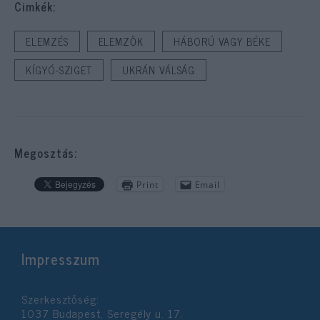
Cimkék:
ELEMZÉS
ELEMZŐK
HÁBORÚ VAGY BÉKE
KÍGYÓ-SZIGET
UKRÁN VÁLSÁG
Megosztás:
Print
Email
Impresszum
Szerkesztőség:
1037 Budapest, Seregély u. 17.