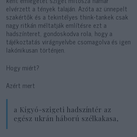
ként emlegetet sziget mítosza hamar
elvérzett a tények talaján. Azóta az ünnepelt
szakértők és a tekintélyes think-tankek csak
nagy ritkán méltatják említésre ezt a
hadszínteret, gondoskodva rola, hogy a
tájékoztatás virágnyelvbe csomagolva és igen
lakónikusan történjen.
Hogy miért?
Azért mert
a Kígyó-szigeti hadszíntér az
egész ukrán háború szélkakasa,