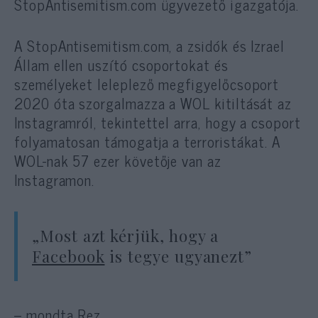
StopAntisemitism.com ügyvezető igazgatója.
A StopAntisemitism.com, a zsidók és Izrael
Állam ellen uszító csoportokat és
személyeket leleplező megfigyelőcsoport
2020 óta szorgalmazza a WOL kitiltását az
Instagramról, tekintettel arra, hogy a csoport
folyamatosan támogatja a terroristákat. A
WOL-nak 57 ezer követője van az
Instagramon.
„Most azt kérjük, hogy a
Facebook
is tegye ugyanezt”
– mondta Rez.