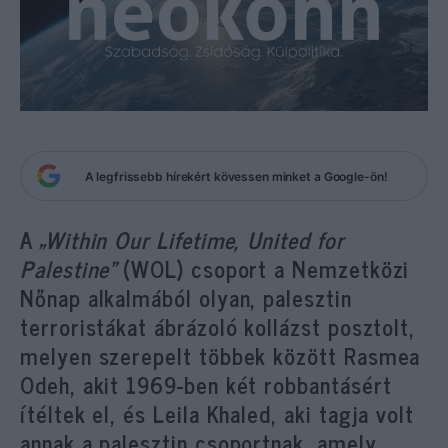
A legfrissebb hírekért kövessen minket a Google-ön!
A
„Within Our Lifetime, United for
Palestine”
(WOL) csoport a Nemzetközi
Nőnap alkalmából olyan, palesztin
terroristákat ábrázoló kollázst posztolt,
melyen szerepelt többek között Rasmea
Odeh, akit 1969-ben két robbantásért
ítéltek el, és Leila Khaled, aki tagja volt
annak a palesztin csoportnak, amely