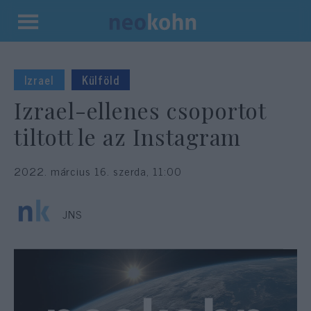
Kilépés
a
tartalomba
Izrael
Külföld
Izrael-ellenes csoportot
tiltott le az Instagram
2022. március 16. szerda, 11:00
JNS