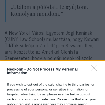
„Utálom a pólódat, felgyújtom.
Komolyan mondom.”
A New York-i Városi Egyetem Jogi Karának
(CUNY Law School) mulasztása, hogy Kiswani
TikTok-videója után fellépjen Kiswani ellen,
arra késztette az Amerikai Cionista
Szervezetet, hogy a polgári jogokról szóló
törvény VI. címe alapján panaszt nyújtson be
az iskola ellen.
Neokohn -
Do Not Process My Personal
Information
Kiswani állítólag egy zsidó diákot is
If you wish to opt-out of the sale, sharing to third parties, or
zaklatott, olyannyira, hogy a diák otthagyta a
processing of your personal or sensitive information for
targeted advertising by us, please use the below opt-out
jogi egyetemet.
section to confirm your selection. Please note that after your
opt-out request is processed you may continue seeing