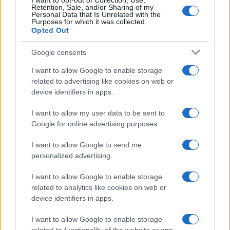
I want to opt-out of Collection, Use,
szervezet. Nyilvánosan
Retention, Sale, and/or Sharing of my
Personal Data that Is Unrelated with the
támogatja az Egyesült Államok
Purposes for which it was collected.
Opted Out
által listázott
terrorszervezeteket, például a
Google consents
Népi Front Palesztina
I want to allow Google to enable storage
Felszabadításáért (PFLP) nevű
related to advertising like cookies on web or
device identifiers in apps.
szervezetet”
I want to allow my user data to be sent to
Google for online advertising purposes.
– mondta Rez.
I want to allow Google to send me
personalized advertising.
A StopAntisemitism.org sikeresen lobbizott a
I want to allow Google to enable storage
Donorboxnál, a WOL által pénzgyűjtésre
related to analytics like cookies on web or
használt fizetési rendszernél is, hogy a
device identifiers in apps.
csoport ne használhassa tovább a rendszerét.
I want to allow Google to enable storage
A WOL azóta áttért a Google Payre.