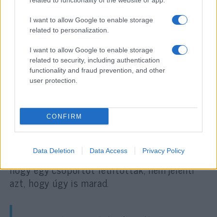
related to functionality of the website or app.
I want to allow Google to enable storage
related to personalization.
„Kértük a Google-t, hogy
szüntesse meg a velük való
I want to allow Google to enable storage
kapcsolatát, de ők nem tették”
related to security, including authentication
functionality and fraud prevention, and other
user protection.
– mondta Rez.
CONFIRM
Megjegyezte, hogy az antiszemita
csoportokkal való foglalkozás a közösségi
Data Deletion
Data Access
Privacy Policy
médiában állandó éberséget igényel, mivel az,
hogy egy csoportot letiltottak, nem jelenti
azt, hogy úgy is marad.