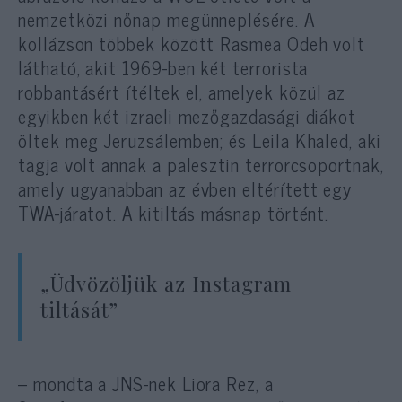
nemzetközi nőnap megünneplésére. A
kollázson többek között Rasmea Odeh volt
látható, akit 1969-ben két terrorista
robbantásért ítéltek el, amelyek közül az
egyikben két izraeli mezőgazdasági diákot
öltek meg Jeruzsálemben; és Leila Khaled, aki
tagja volt annak a palesztin terrorcsoportnak,
amely ugyanabban az évben eltérített egy
TWA-járatot. A kitiltás másnap történt.
„Üdvözöljük az Instagram
tiltását”
– mondta a JNS-nek Liora Rez, a