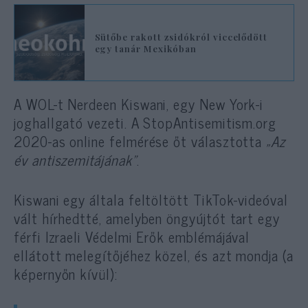
Sütőbe rakott zsidókról viccelődött
egy tanár Mexikóban
A WOL-t Nerdeen Kiswani, egy New York-i
joghallgató vezeti. A StopAntisemitism.org
2020-as online felmérése őt választotta
„Az
év antiszemitájának”
.
Kiswani egy általa feltöltött TikTok-videóval
vált hírhedtté, amelyben öngyújtót tart egy
férfi Izraeli Védelmi Erők emblémájával
ellátott melegítőjéhez közel, és azt mondja (a
képernyőn kívül):