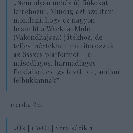
„Nem olyan nehéz új fiókokat
létrehozni. Mindig azt szoktam
mondani, hogy ez nagyon
hasonlít a Wack-a-Mole
(Vakondhajsza) játékhoz, de
teljes mértékben monitorozzuk
az összes platformot – a
másodlagos, harmadlagos
fiókjaikat és így tovább -, amikor
felbukkannak”
– mondta Rez.
„Ők [a WOL] arra kérik a