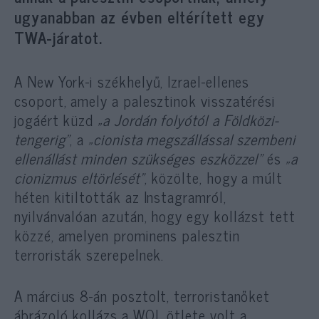
ugyanabban az évben eltérített egy
TWA-járatot.
A New York-i székhelyű, Izrael-ellenes
csoport, amely a palesztinok visszatérési
jogáért küzd
„a Jordán folyótól a Földközi-
tengerig”
, a
„cionista megszállással szembeni
ellenállást minden szükséges eszközzel”
és
„a
cionizmus eltörlését”
, közölte, hogy a múlt
héten kitiltották az Instagramról,
nyilvánvalóan azután, hogy egy kollázst tett
közzé, amelyen prominens palesztin
terroristák szerepelnek.
A március 8-án posztolt, terroristanőket
ábrázoló kollázs a WOL ötlete volt a