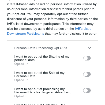
interest-based ads based on personal information utilized by
„Nerdeen lényegében annyira
us or personal information disclosed to third parties prior to
your opt-out. You may separately opt-out of the further
radikális volt, hogy kilépett, vagy
disclosure of your personal information by third parties on the
arra „kérték”, hogy hagyja ott a
IAB’s list of downstream participants. This information may
also be disclosed by us to third parties on the
IAB’s List of
Students for Justice in
Downstream Participants
that may further disclose it to other
Palestine-t New Yorkban”
third parties.
Please note that this website/app uses one or more Google
Personal Data Processing Opt Outs
services and may gather and store information including but
– mondta Rez.
not limited to your visit or usage behaviour. You may click to
I want to opt-out of the Sharing of my
personal data.
grant or deny consent to Google and its third-party tags to
Opted In
use your data for below specified purposes in below Google
consent section.
I want to opt-out of the Sale of my
„Végül 2018 körül alakította meg
Personal Data.
Opted In
a Within Our Lifetime-ot. Ez a
szervezet a legradikálisabb
I want to opt-out of processing my
Personal Data for Targeted Advertising.
egyéneket különösen vonzza. Ez
Opted In
egy rendkívül antiszemita