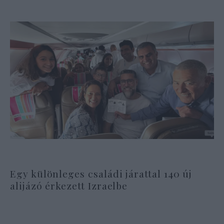
Egy különleges családi járattal 140 új
alijázó érkezett Izraelbe