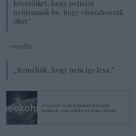
követőiket, hogy petíciót
nyújtsanak be, hogy visszahozzák
őket”
– mondta.
„Reméljük, hogy nem így lesz.”
A Google nem hajlandó kirúgni
zsidózó „sokszínűségi igazgatóját”