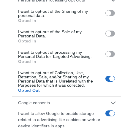
Personal Data Processing Opt Outs
helyszínen van, a rendőrség
services and may gather and store information including but
not limited to your visit or usage behaviour. You may click to
I want to opt-out of the Sharing of my
pedig arra kérte a lakosságot,
personal data.
grant or deny consent to Google and its third-party tags to
hogy maradjanak otthon.
Opted In
use your data for below specified purposes in below Google
consent section.
I want to opt-out of the Sale of my
Personal Data.
Opted In
A Fehér Ház egyik tisztviselője a CNN-nek azt
mondta, hogy figyelemmel kísérik a
I want to opt-out of processing my
Personal Data for Targeted Advertising.
helyzetet.
Opted In
I want to opt-out of Collection, Use,
Retention, Sale, and/or Sharing of my
Frissítés:
Lelőtték
a zsinagógai túszejtőt,
Personal Data that Is Unrelated with the
kiszabadultak a túszok.
Purposes for which it was collected.
Opted Out
Google consents
I want to allow Google to enable storage
Egyre több amerikai gondolja úgy,
related to advertising like cookies on web or
hogy a politikai erőszak indokolt lehet
device identifiers in apps.