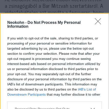
a zsinagógából a Bar Mitzvah szertartásról. A
videofelvételen azt mondta a fegyveres, hogy
„ha bárki megpróbál belépni ebbe az
Neokohn -
Do Not Process My Personal
épületbe, én mondom nektek… mindenki meg
Information
fog halni”.
If you wish to opt-out of the sale, sharing to third parties, or
processing of your personal or sensitive information for
Az adás több percig folytatódott, ahol
targeted advertising by us, please use the below opt-out
hallható volt, hogy a fegyveres fenyegetőzik,
section to confirm your selection. Please note that after your
majd megszakadt. Nem világos, hogy ki
opt-out request is processed you may continue seeing
interest-based ads based on personal information utilized by
vetett véget az élő közvetítésnek.
us or personal information disclosed to third parties prior to
your opt-out. You may separately opt-out of the further
A túszok egyike a közösség rabbija, Charlie
disclosure of your personal information by third parties on the
IAB’s list of downstream participants. This information may
Cytron-Walker.
also be disclosed by us to third parties on the
IAB’s List of
Downstream Participants
that may further disclose it to other
third parties.
Az FBI SWAT csapata a
Please note that this website/app uses one or more Google