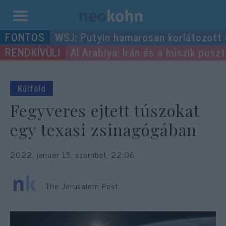
Kilépés
WSJ: Putyin hamarosan korlátozott
a
Al Arabiya: Irán és a húszik pus
tartalomba
Külföld
Fegyveres ejtett túszokat
egy texasi zsinagógában
2022. január 15. szombat, 22:06
The Jerusalem Post