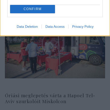
CONFIRM
Data Deletion
Data Access
Privacy Policy
Óriási meglepetés várta a Hapoel Tel-
Aviv szurkolóit Miskolcon