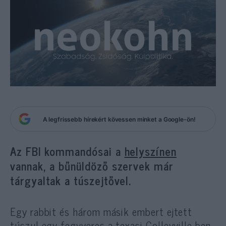
A legfrissebb hírekért kövessen minket a Google-ön!
Az FBI kommandósai a
helyszínen
vannak, a bűnüldöző szervek már
tárgyaltak a túszejtővel.
Egy rabbit és három másik embert ejtett
túszul egy fegyveres a texasi Colleyville-ben