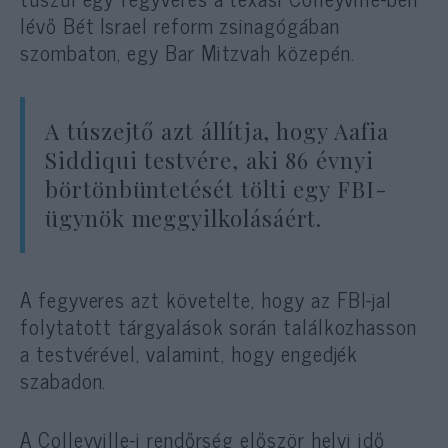
lévő Bét Israel reform zsinagógában
szombaton, egy Bar Mitzvah közepén.
A túszejtő azt állítja, hogy Aafia
Siddiqui testvére, aki 86 évnyi
börtönbüntetését tölti egy FBI-
ügynök meggyilkolásáért.
A fegyveres azt követelte, hogy az FBI-jal
folytatott tárgyalások során találkozhasson
a testvérével, valamint, hogy engedjék
szabadon.
A Colleyville-i rendőrség először helyi idő