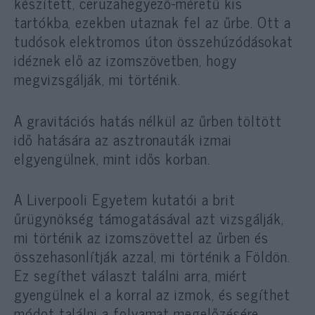
készített, ceruzahegyező-méretű kis
tartókba, ezekben utaznak fel az űrbe. Ott a
tudósok elektromos úton összehúzódásokat
idéznek elő az izomszövetben, hogy
megvizsgálják, mi történik.
A gravitációs hatás nélkül az űrben töltött
idő hatására az asztronauták izmai
elgyengülnek, mint idős korban.
A Liverpooli Egyetem kutatói a brit
űrügynökség támogatásával azt vizsgálják,
mi történik az izomszövettel az űrben és
összehasonlítják azzal, mi történik a Földön.
Ez segíthet választ találni arra, miért
gyengülnek el a korral az izmok, és segíthet
módot találni a folyamat megelőzésére.