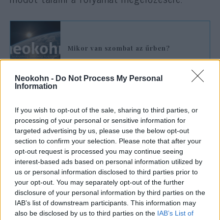
Mikor van szombat az űrben?
Neokohn -
Do Not Process My Personal
Information
Az izom a kor előrehaladtával
If you wish to opt-out of the sale, sharing to third parties, or
veszít tömegéből és erejéből, ami
processing of your personal or sensitive information for
hatással van a mindennapi életre
targeted advertising by us, please use the below opt-out
section to confirm your selection. Please note that after your
és számos problémát okozhat:
opt-out request is processed you may continue seeing
megnövekszik az esések
interest-based ads based on personal information utilized by
kockázata és a sérülések utáni
us or personal information disclosed to third parties prior to
your opt-out. You may separately opt-out of the further
gyógyulás ideje is.
disclosure of your personal information by third parties on the
IAB’s list of downstream participants. This information may
also be disclosed by us to third parties on the
IAB’s List of