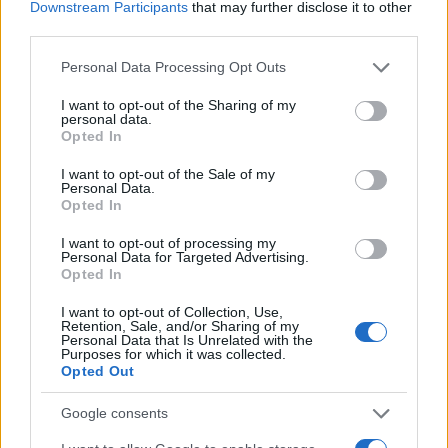
Downstream Participants
that may further disclose it to other
Malcolm Jackson, a Liverpooli Egyetem
third parties.
kutatója elmondta, az elmúlt három évben
keményen dolgoztak azon, hogy
Please note that this website/app uses one or more Google
Personal Data Processing Opt Outs
services and may gather and store information including but
megfeleljenek a projekt kihívásainak. Az
not limited to your visit or usage behaviour. You may click to
I want to opt-out of the Sharing of my
izomösszehúzódásokat generáló elektromos
personal data.
grant or deny consent to Google and its third-party tags to
Opted In
műszer például normál esetben egy nagy
use your data for below specified purposes in below Google
consent section.
asztalt megtöltene, azúttal azonban sikerült
I want to opt-out of the Sale of my
Personal Data.
kártyapakli-méretűre csökkenteni.
Opted In
I want to opt-out of processing my
Az új fejlesztés a jövőben más területeken is
Personal Data for Targeted Advertising.
Opted In
hasznosítható lehet. A MicroAge applikációja
segítségével bárki figyelemmel követheti a
I want to opt-out of Collection, Use,
Retention, Sale, and/or Sharing of my
kutatás állását.
Personal Data that Is Unrelated with the
Purposes for which it was collected.
Opted Out
Google consents
Izrael meghódítaná a Neptunusz