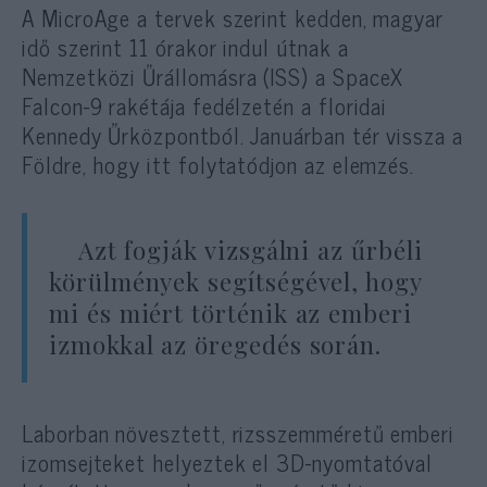
A MicroAge a tervek szerint kedden, magyar
idő szerint 11 órakor indul útnak a
Nemzetközi Űrállomásra (ISS) a SpaceX
Falcon-9 rakétája fedélzetén a floridai
Kennedy Űrközpontból. Januárban tér vissza a
Földre, hogy itt folytatódjon az elemzés.
Azt fogják vizsgálni az űrbéli
körülmények segítségével, hogy
mi és miért történik az emberi
izmokkal az öregedés során.
Laborban növesztett, rizsszemméretű emberi
izomsejteket helyeztek el 3D-nyomtatóval