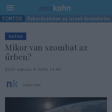
Kilépés
Rekordszinten az izraeli kivándorlás
a
tartalomba
Külföld
Mikor van szombat az
űrben?
2019. március 4. hétfő, 14:40
zsido.com