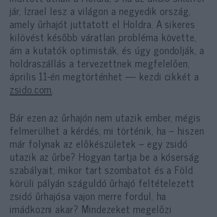
jár, Izrael lesz a világon a negyedik ország,
amely űrhajót juttatott el Holdra. A sikeres
kilövést később váratlan probléma követte,
ám a kutatók optimisták, és úgy gondolják, a
holdraszállás a tervezettnek megfelelően,
április 11-én megtörténhet — kezdi cikkét a
zsido.com
.
Bár ezen az űrhajón nem utazik ember, mégis
felmerülhet a kérdés, mi történik, ha – hiszen
már folynak az előkészületek – egy zsidó
utazik az űrbe? Hogyan tartja be a kóserság
szabályait, mikor tart szombatot és a Föld
körüli pályán száguldó űrhajó feltételezett
zsidó űrhajósa vajon merre fordul, ha
imádkozni akar? Mindezeket megelőzi