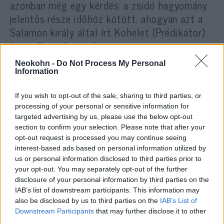
azonban még egy kérdés: a zsidó hagyomány
jelentős része időhöz kötött, ahogyan azt a
Salamon király által írt Kohelet (Prédikátor)
könyvében olvassuk:
Neokohn -
Do Not Process My Personal
Information
Mindennek megvan a kora, és
If you wish to opt-out of the sale, sharing to third parties, or
ideje van minden dolognak az ég
processing of your personal or sensitive information for
alatt. Ideje van a születésnek és
targeted advertising by us, please use the below opt-out
ideje a meghalásnak; ideje van az
section to confirm your selection. Please note that after your
opt-out request is processed you may continue seeing
ültetésnek és ideje az ülte­tés
interest-based ads based on personal information utilized by
kiszakításának… (Kohelet 3:1-2)
us or personal information disclosed to third parties prior to
your opt-out. You may separately opt-out of the further
disclosure of your personal information by third parties on the
IAB’s list of downstream participants. This information may
A zsido.com teljes cikke itt olvasható:
also be disclosed by us to third parties on the
IAB’s List of
Downstream Participants
that may further disclose it to other
third parties.