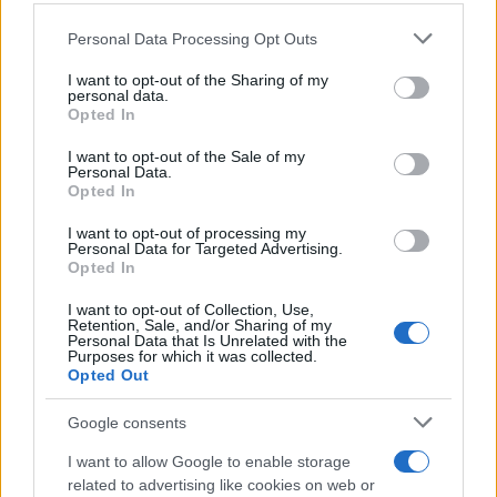
http://zsido.com/mikor-van-szombat-a-
vilagurben/?
Please note that this website/app uses one or more Google
Personal Data Processing Opt Outs
services and may gather and store information including but
fbclid=IwAR13EE3HQcB5txyCqQAo7Kz628H
not limited to your visit or usage behaviour. You may click to
I want to opt-out of the Sharing of my
Axjq5GLC–DbSQXtnKXMOhgM0Io0aotM
personal data.
grant or deny consent to Google and its third-party tags to
Opted In
use your data for below specified purposes in below Google
consent section.
I want to opt-out of the Sale of my
Personal Data.
Opted In
I want to opt-out of processing my
Personal Data for Targeted Advertising.
Opted In
I want to opt-out of Collection, Use,
Retention, Sale, and/or Sharing of my
Personal Data that Is Unrelated with the
Purposes for which it was collected.
Opted Out
Google consents
I want to allow Google to enable storage
related to advertising like cookies on web or