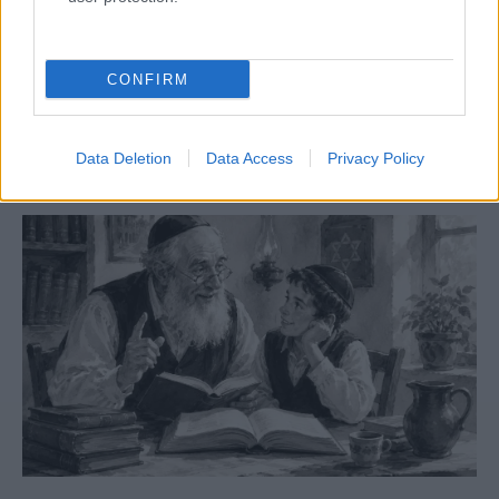
Megjelent az 5787. évi falinaptár, töltse le!
CONFIRM
Data Deletion
Data Access
Privacy Policy