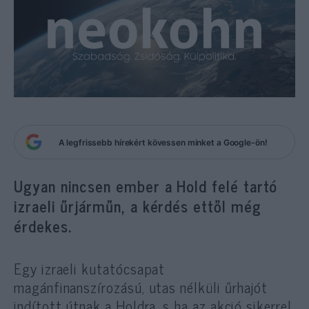
A legfrissebb hírekért kövessen minket a Google-ön!
Ugyan nincsen ember a Hold felé tartó
izraeli űrjárműn, a kérdés ettől még
érdekes.
Egy izraeli kutatócsapat
magánfinanszírozású, utas nélküli űrhajót
indított útnak a Holdra, s ha az akció sikerrel