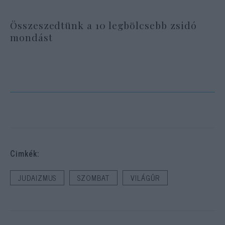
Összeszedtünk a 10 legbölcsebb zsidó
mondást
Cimkék:
JUDAIZMUS
SZOMBAT
VILÁGŰR