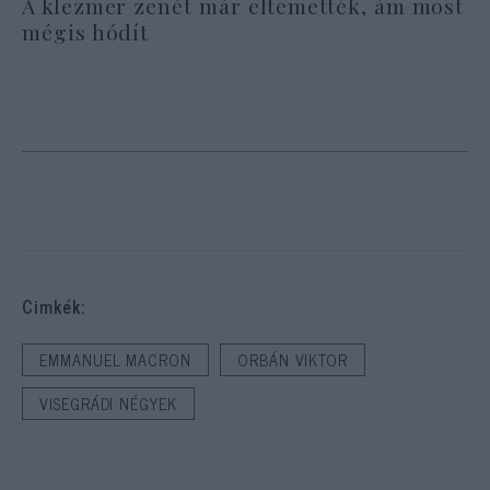
A klezmer zenét már eltemették, ám most
mégis hódít
Cimkék:
EMMANUEL MACRON
ORBÁN VIKTOR
VISEGRÁDI NÉGYEK