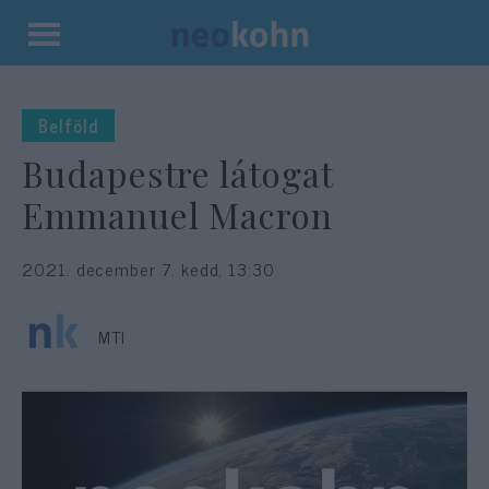
Kilépés
a
tartalomba
Belföld
Budapestre látogat
Emmanuel Macron
2021. december 7. kedd, 13:30
MTI