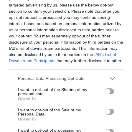
Újabb kihívója van Macronnak: Valérie
targeted advertising by us, please use the below opt-out
Pécresse, aki szintén jobbról támad
section to confirm your selection. Please note that after your
opt-out request is processed you may continue seeing
interest-based ads based on personal information utilized by
us or personal information disclosed to third parties prior to
your opt-out. You may separately opt-out of the further
disclosure of your personal information by third parties on the
IAB’s list of downstream participants. This information may
also be disclosed by us to third parties on the
IAB’s List of
Downstream Participants
that may further disclose it to other
third parties.
Please note that this website/app uses one or more Google
Personal Data Processing Opt Outs
services and may gather and store information including but
not limited to your visit or usage behaviour. You may click to
I want to opt-out of the Sharing of my
personal data.
grant or deny consent to Google and its third-party tags to
Opted In
use your data for below specified purposes in below Google
consent section.
I want to opt-out of the Sale of my
Personal Data.
Opted In
I want to opt-out of processing my