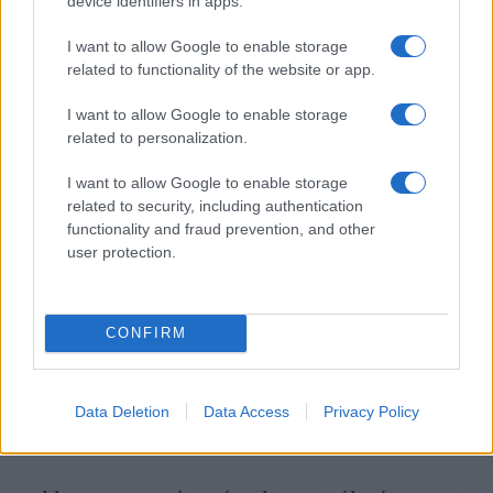
Fotókon Herzl Tivadar nagyszüleinek
device identifiers in apps.
újratemetése
I want to allow Google to enable storage
related to functionality of the website or app.
I want to allow Google to enable storage
related to personalization.
I want to allow Google to enable storage
related to security, including authentication
functionality and fraud prevention, and other
user protection.
CONFIRM
Data Deletion
Data Access
Privacy Policy