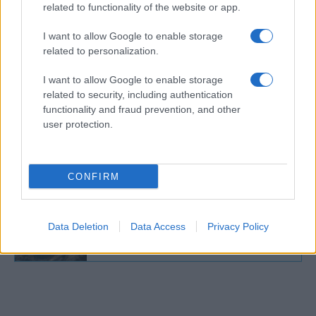
related to functionality of the website or app.
szerződés létfontosságú
kérdéseiről”.
I want to allow Google to enable storage
related to personalization.
I want to allow Google to enable storage
1899-ben Dreyfusnak a francia elnök
related to security, including authentication
kegyelmet adott, és három év börtön után
functionality and fraud prevention, and other
user protection.
szabadult, 1906-ban pedig egy katonai
bizottság hivatalosan is felmentette.
CONFIRM
A BBC szerint Alfred Dreyfus „hírhedt
Data Deletion
Data Access
Privacy Policy
zsidó kém” volt