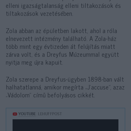
elleni igazságtalanság elleni tiltakozások és
tiltakozások vezetésében.
Zola abban az épületben lakott, ahol a róla
elnevezett intézmény található. A Zola-ház
több mint egy évtizeden át felújítás miatt
zárva volt, és a Dreyfus Múzeummal együtt
nyitja meg újra kapuit.
Zola szerepe a Dreyfus-ügyben 1898-ban vált
halhatatlanná, amikor megírta „J’accuse”, azaz
„Vádolom” című befolyásos cikkét.