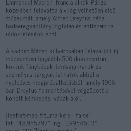
Emmanuel Macron, francia elnök Párizs
közelében felavatta a világ vélhetően első
múzeumát, amely Alfred Dreyfus néhai
hadseregkapitány jogtalan és antiszemita
üldöztetéséről szól.
A kedden Médan külvárosában felavatott új
múzeumban legalább 500 dokumentum,
köztük fényképek, bírósági iratok és
személyes tárgyak láthatók abból a
nyolcéves megpróbáltatásból, amely 1906-
ban Dreyfus felmentésével végződött a
koholt kémkedési vádak alól.
[leaflet-map fit_markers=”false”
lat=”48.955797″ lng=”1.9954503″
zoom=”12″][leaflet-marker]