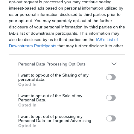
élte le hátralévő éveit).
opt-out request is processed you may continue seeing
interest-based ads based on personal information utilized by
us or personal information disclosed to third parties prior to
A per még szélesebb körű
your opt-out. You may separately opt-out of the further
következményekkel járt a zsidó gondolkodás
disclosure of your personal information by third parties on the
következő évszázadára nézve: Theodore
IAB’s list of downstream participants. This information may
also be disclosed by us to third parties on the
IAB’s List of
Herzl, akit sokan a modern szekuláris
Downstream Participants
that may further disclose it to other
cionizmus atyjának tartanak újságíróként
third parties.
tudósított a perről, és később vízválasztónak
Please note that this website/app uses one or more Google
Personal Data Processing Opt Outs
nevezte azt az asszimilációs zsidóból
services and may gather and store information including but
cionistává váló ideológiai fejlődésében.
not limited to your visit or usage behaviour. You may click to
I want to opt-out of the Sharing of my
personal data.
grant or deny consent to Google and its third-party tags to
Opted In
use your data for below specified purposes in below Google
A Zola-ház és a Dreyfus Múzeum október 28-
consent section.
I want to opt-out of the Sale of my
án nyitja meg kapuit a nagyközönség előtt –
Personal Data.
Opted In
számolt be a CNews. A Zola-ház felújítása és
a múzeum megnyitása legalább 6 millió
I want to opt-out of processing my
Personal Data for Targeted Advertising.
dollárba került, amely nagyrészt kormányzati
Opted In
támogatásból származott a CNews szerint. A