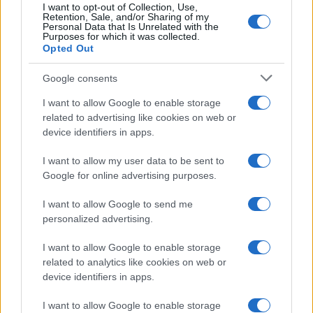
I want to opt-out of Collection, Use,
Dreyfus-múzeum eredetileg 2019-ben nyílt
Retention, Sale, and/or Sharing of my
Personal Data that Is Unrelated with the
volna meg, de egy sor akadály, köztük a
Purposes for which it was collected.
COVID-19 világjárvány késleltette a
Opted Out
megnyitást.
Google consents
I want to allow Google to enable storage
A múzeum és az intézmény igazgatója, Louis
related to advertising like cookies on web or
Gautier a CNewsnak elmondta, hogy
device identifiers in apps.
I want to allow my user data to be sent to
Google for online advertising purposes.
az új tér „megmutatja és
elmeséli az ügyet, de kérdéseket
I want to allow Google to send me
personalized advertising.
is felvet a tolerancia, a másság,
az emberi jogok, a nők jogai, az
I want to allow Google to enable storage
related to analytics like cookies on web or
egyház és az állam
device identifiers in apps.
szétválasztása, valamint a
köztársaság és polgárai közötti
I want to allow Google to enable storage