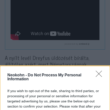
A nyílt levél Dreyfus üldözését bírálta,
állítólag azért, mert Németországnak
kémkedett Franciaország után; a kapitányt,
Neokohn -
Do Not Process My Personal
írta Zola, azért vonták felelősségre és ítélték
Information
el csekély bizonyítékok alapján, mert zsidó
volt. (A cikk megjelenését követően Zolát
If you wish to opt-out of the sale, sharing to third parties, or
rágalmazás miatt bíróság elé állították, majd
processing of your personal or sensitive information for
targeted advertising by us, please use the below opt-out
elmenekült az országból, és száműzetésben
section to confirm your selection. Please note that after your