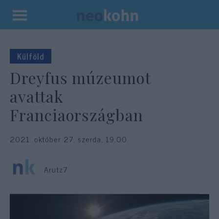
Kilépés
a
tartalomba
Külföld
Dreyfus múzeumot
avattak
Franciaországban
2021. október 27. szerda, 19:00
Arutz7