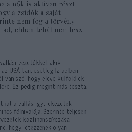
a a nők is aktívan részt
ogy a zsidók a saját
erinte nem fog a törvény
arad, ebben tehát nem lesz
vallási vezetőkkel, akik
 az USÁ-ban, esetleg Izraelben
l van szó, hogy eleve külföldiek
ldre. Ez pedig megint más tészta.
áthat a vallási gyülekezetek
ncs félnivalója. Szerinte teljesen
ervezetek közfinanszírozása
éne, hogy létezzenek olyan