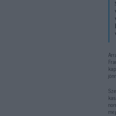
Arr
Fra
kap
jön
Sze
kas
nor
meg