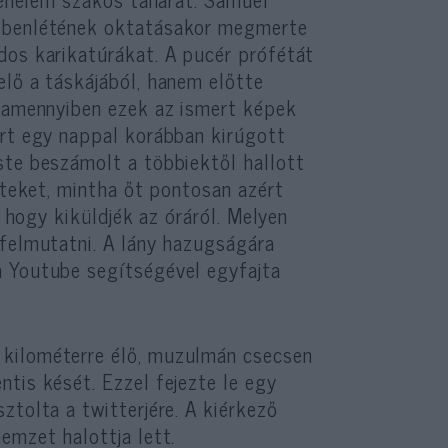
mibenlétének oktatásakor megmerte
dos karikatúrákat. A pucér prófétát
elő a táskájából, hanem előtte
, amennyiben ezek az ismert képek
ért egy nappal korábban kirúgott
ste beszámolt a többiektől hallott
nteket, mintha őt pontosan azért
, hogy kiküldjék az óráról. Melyen
 felmutatni. A lány hazugságára
a Youtube segítségével egyfajta
 kilométerre élő, muzulmán csecsen
tis kését. Ezzel fejezte le egy
ztolta a twitterjére. A kiérkező
emzet halottja lett.