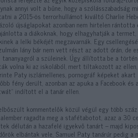
ynak annyi volt a bűne, hogy a szólásszabadság 
atni a 2015-ös terrorhullámot kiváltó Charlie Heb
ázoló újságlapokat azonban nem hirtelen rántotta 
ajánlotta a diákoknak, hogy elhagyhatják a termet
kinek a lelki békéjét megzavarnák. Egy csellengés
ulmán lány bár nem vett részt az adott órán, de e
i tananyagról a szüleinek. Úgy állította be a törté
ták volna ki az iskolából, mert tiltakozott az ellen
rinte Paty iszlámellenes, pornográf képeket akart
őbb fény derült, azonban az apuka a Facebook és 
twát” indított el a tanár ellen.
elbőszült kommentelők közül végül egy több száz
talember ragadta meg a stafétabotot, azaz a 30 cen
tek délután a hazafelé igyekvő tanárt – majd kipos
dőrök elbántak vele, Samuel Paty tanárúr pedig a n