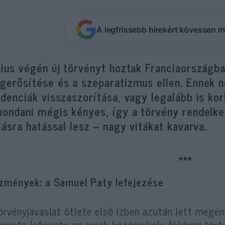
A legfrissebb hírekért kövessen m
nius végén új törvényt hoztak Franciaországb
erősítése és a szeparatizmus ellen. Ennek ne
denciák visszaszorítása, vagy legalább is kor
mondani mégis kényes, így a törvény rendelke
lásra hatással lesz – nagy vitákat kavarva.
***
zmények: a Samuel Paty lefejezése
örvényjavaslat ötlete első ízben azután lett mege
rorista lefejezte az egyik középiskola földrajz-tö