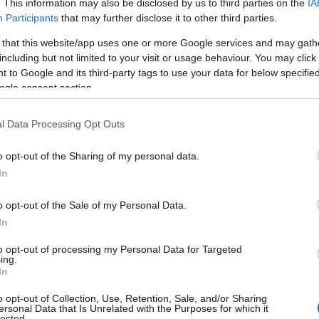
az, hogy maga az emigráció sokkal nagyo
. This information may also be disclosed by us to third parties on the
IA
Participants
that may further disclose it to other third parties.
korábban. Míg a hatvanas években 15% kör
aránya, napjainkban 30%.
 that this website/app uses one or more Google services and may gath
including but not limited to your visit or usage behaviour. You may click 
 to Google and its third-party tags to use your data for below specifi
ogle consent section.
 hogy magasabb koncentrációban vannak jelen bizo
talok, akik sok esetben kiábrándultak – kiváló tápt
l Data Processing Opt Outs
ikalizmus számára.
o opt-out of the Sharing of my personal data.
In
új törvény
o opt-out of the Sale of my Personal Data.
új törvény nem nevezi nevén azt, hogy kik is a célc
In
szerű észrevenni, ha az egyes elemeit vizsgáljuk. Pé
to opt-out of processing my Personal Data for Targeted
etőket külföldről a köztársaság vallási gyülekezet
ing.
In
korlat leállítását célozza, amikor az arab orszá
denek Franciaországba. Most már ezt saját magukn
o opt-out of Collection, Use, Retention, Sale, and/or Sharing
ersonal Data that Is Unrelated with the Purposes for which it
lected.