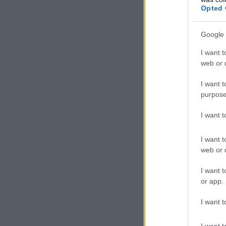
sze
Opted 
köz
bet
Google 
I want t
Az 
web or d
egy
kül
I want t
purpose
ped
kül
I want 
bev
ker
I want t
mit
web or d
I want t
A t
or app.
cso
I want t
fal
és 
I want t