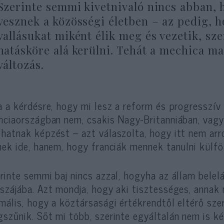
Szerinte semmi kivetnivaló nincs abban, h
vesznek a közösségi életben – az pedig, h
vallásukat miként élik meg és vezetik, sz
hatásköre alá kerülni. Tehát a mechica m
változás.
a a kérdésre, hogy mi lesz a reform és progresszív 
nciaországban nem, csakis Nagy-Britanniában, vagy
hatnak képzést – azt válaszolta, hogy itt nem arró
nek ide, hanem, hogy franciák mennek tanulni külfö
rinte semmi baj nincs azzal, hogyha az állam belel
szájába. Azt mondja, hogy aki tisztességes, annak ni
mális, hogy a köztársasági értékrendtől eltérő sz
szűnik. Sőt mi több, szerinte egyáltalán nem is k