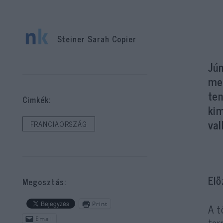
Steiner Sarah Copier
Jú
meg
ten
Cimkék:
ki
val
FRANCIAORSZÁG
Elő
Megosztás:
Print
A t
ter
Email