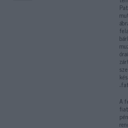
Pat
mut
ábr
fel
bár
muz
óra
zár
sze
kés
„fa
A f
fia
pén
ren