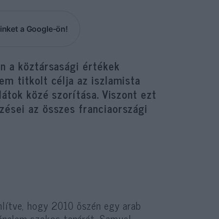
inket a Google-ön!
an a köztársasági értékek
m titkolt célja az iszlamista
látok közé szorítása. Viszont ezt
zései az összes franciaországi
mlítve, hogy 2010 őszén egy arab
rténelem szakos tanárát. Samuel