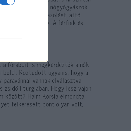
sságoknak. A francia nőgyógyászok
s kiállította az igazolást, attól
atrocitások érhetik. A férfiak és
nynek.
ncia főrabbit is megkérdezték a nők
n belül. Köztudott ugyanis, hogy a
y paravánnal vannak elválasztva
zsidó liturgiában. Hogy lesz vajon
nem között? Haim Korsia elmondta,
et felkeresett pont olyan volt,