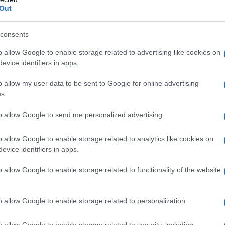
rvezetek közfinanszírozását is betiltják, melyek 
Out
társaság normáival. Még a törvény bevetése előtt
iltották az Izraelellenes Barakacity muszlim nonpr
consents
o allow Google to enable storage related to advertising like cookies on
Iszlám Testvériség által támogatott szalafista e
evice identifiers in apps.
 lepel, ami mögött az iszlamista teóriák terjesztés
földi dotációját is ezentúl felülvizsgálhatják. A f
o allow my user data to be sent to Google for online advertising
s.
ig lehetnek bőven külföldi támogatói, hiszen 190
ön költségvetési támogatást. A hívek saját támoga
to allow Google to send me personalized advertising.
ételeik (például a Francia Állami Rabbinátus eset
eskedelméből származó jövedelem) mellett jól jöhe
o allow Google to enable storage related to analytics like cookies on
 várnak el a külföldi támogatók? Arab országok e
evice identifiers in apps.
o allow Google to enable storage related to functionality of the website
örvény értelmében a nem-állami fenntartású oktat
rbulhat, minthogy ezeket is felülfogják vizsgálni.
o allow Google to enable storage related to personalization.
óként felhasználni az magán iskolákat mindenféle 
leplezésére. Betiltják továbbá a szüzesség nőgyóg
o allow Google to enable storage related to security, including