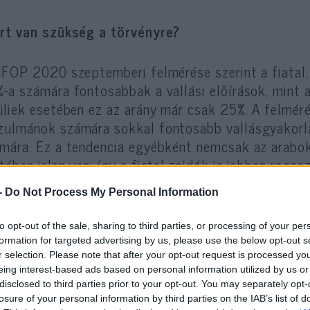
rt van szükség a törvényre?
IFOP 2020 szeptemberi felmérése szerint a fiatal,
-a számára fontosabbak a vallási előírások, mint 
üliek esetében ez az arány már csak 25%. A felmérés
ulmánok számára sokkal fontosabb vallásgyakorla
mára. Ez a tendencia egyébként nemcsak az arabo
tében jelen van: így a fiatal zsidók is jobban raga
lásukhoz – mint a tősgyökeres francia ifjúság, aki
-
Do Not Process My Personal Information
ávolodnak a rítusoktól. A fiatal franciák egy jó ré
biként” emlegetik, ami annyit jelent, hogy bár kat
to opt-out of the sale, sharing to third parties, or processing of your per
 gyakorolják a vallást.
formation for targeted advertising by us, please use the below opt-out s
r selection. Please note that after your opt-out request is processed y
eing interest-based ads based on personal information utilized by us or
disclosed to third parties prior to your opt-out. You may separately opt-
A muzulmán hátterű francia fiatalság rad
losure of your personal information by third parties on the IAB’s list of