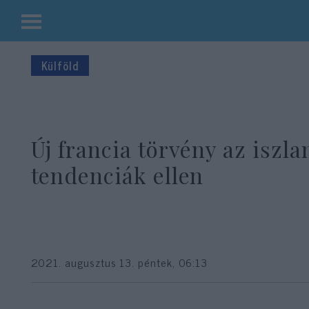
Kilépés
a
Külföld
tartalomba
Új francia törvény az iszla
tendenciák ellen
2021. augusztus 13. péntek, 06:13