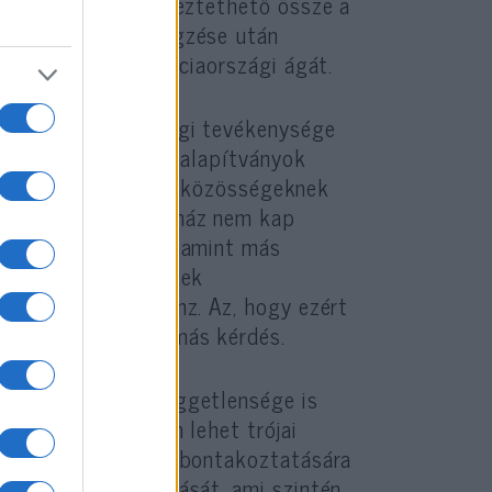
értékrendje nem egyeztethető össze a
, Samuel Paty kivégzése után
ofit szervezet franciaországi ágát.
gyesület jótékonysági tevékenysége
e volt a fő cél. Az alapítványok
ranciaországi vallási közösségeknek
5 óta semelyik egyház nem kap
tása, tagdíjaik valamint más
ében a kóser termékek
t egy kis plusz pénz. Az, hogy ezért
setén – ez megint más kérdés.
ási intézmények függetlensége is
 Mondván, hogy nem lehet trójai
radikális eszmék kibontakoztatására
yászati megállapítását, ami szintén