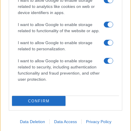
I want to allow Google to enable storage
előkerült, és több hivatalnok dicsérte, amiért
related to analytics like cookies on web or
konszenzusos megoldást keres, mások
device identifiers in apps.
lassúsága miatt kritizálták”.
I want to allow Google to enable storage
related to functionality of the website or app.
Pence a cikk írója szerint hű
I want to allow Google to enable storage
related to personalization.
maradt a stílusához és
személyiségéhez, azonban
I want to allow Google to enable storage
szerinte, ha a január 6-ai
related to security, including authentication
functionality and fraud prevention, and other
események nem történnek meg
user protection.
akkor sem biztos, hogy ő lett
volna a republikánusok fő
jelöltje 2024-ben.
CONFIRM
Data Deletion
Data Access
Privacy Policy
Így azonban nehéz politikai helyzetben van a