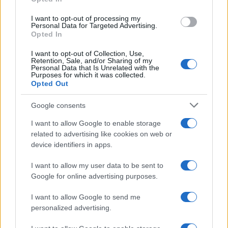
akinek stílusa nem is állhatott
I want to opt-out of processing my
volna messzebb Trump
Personal Data for Targeted Advertising.
manhattani vicsorgásától. Azért
Opted In
lett ő az alelnök jelölt, hogy
I want to opt-out of Collection, Use,
Retention, Sale, and/or Sharing of my
lágyítsa Trumpot, és mert
Personal Data that Is Unrelated with the
Purposes for which it was collected.
minden más republikánus vagy
Opted Out
indult ellene, vagy elítélte az
Google consents
indulásért” – írja Purple.
I want to allow Google to enable storage
related to advertising like cookies on web or
device identifiers in apps.
„Az adminisztráció évei alatt Pence
titokzatos módon teljesen távol tudott
I want to allow my user data to be sent to
maradni a kabinet körüli drámáktól, amik
Google for online advertising purposes.
teljesen megmérgezték Trump fehér házát.
I want to allow Google to send me
Mikor Trump kinevezte a koronavírus operatív
personalized advertising.
törzs élére a koffeinmentes személyisége újra