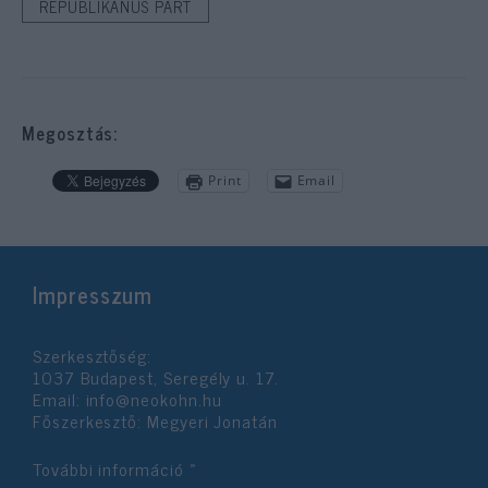
REPUBLIKÁNUS PÁRT
Megosztás:
Print
Email
Impresszum
Szerkesztőség:
1037 Budapest, Seregély u. 17.
Email:
info@neokohn.hu
Főszerkesztő: Megyeri Jonatán
További információ »