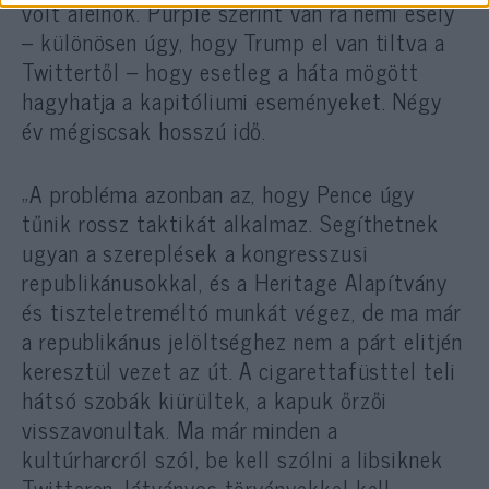
volt alelnök. Purple szerint van rá némi esély
– különösen úgy, hogy Trump el van tiltva a
Twittertől – hogy esetleg a háta mögött
hagyhatja a kapitóliumi eseményeket. Négy
év mégiscsak hosszú idő.
„A probléma azonban az, hogy Pence úgy
tűnik rossz taktikát alkalmaz. Segíthetnek
ugyan a szereplések a kongresszusi
republikánusokkal, és a Heritage Alapítvány
és tiszteletreméltó munkát végez, de ma már
a republikánus jelöltséghez nem a párt elitjén
keresztül vezet az út. A cigarettafüsttel teli
hátsó szobák kiürültek, a kapuk őrzői
visszavonultak. Ma már minden a
kultúrharcról szól, be kell szólni a libsiknek
Twitteren, látványos törvényekkel kell