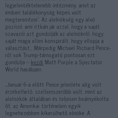
legjelentéktelenebb intézmény, amit az
emberi találékonyság képes volt
megteremteni”. Az alelnökség egy alvó
pozíció, ami ritkán jár azzal, hogy a saját
szavazói azt gondolják az alelnökről, hogy
saját maga ellen konspirált, hogy ellopja a
választást… Márpedig Michael Richard Pence-
ről sok Trump-támogató pontosan ezt
gondolja –
kezdi
Matt Purple a Spectator
World hasábjain.
„Január 6-a előtt Pence jelenléte alig volt
érzékelhető, szellemszerűbb volt, mint az
alelnökök általában és teljesen beárnyékolta
őt, az Amerikai történelem egyik
legnehezebben kikerülhető elnöke. A