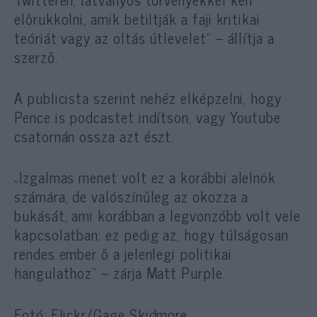
előrukkolni, amik betiltják a faji kritikai
teóriát vagy az oltás útlevelet” – állítja a
szerző.
A publicista szerint nehéz elképzelni, hogy
Pence is podcastet indítson, vagy Youtube
csatornán ossza azt észt.
„Izgalmas menet volt ez a korábbi alelnök
számára, de valószínűleg az okozza a
bukását, ami korábban a legvonzóbb volt vele
kapcsolatban: ez pedig az, hogy túlságosan
rendes ember ő a jelenlegi politikai
hangulathoz” – zárja Matt Purple.
Fotó: Flickr/Gage Skidmore