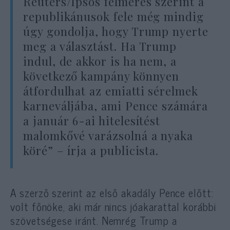
Reuters/Ipsos felmérés szerint a
republikánusok fele még mindig
úgy gondolja, hogy Trump nyerte
meg a választást. Ha Trump
indul, de akkor is ha nem, a
következő kampány könnyen
átfordulhat az emiatti sérelmek
karneváljába, ami Pence számára
a január 6-ai hitelesítést
malomkővé varázsolná a nyaka
köré” – írja a publicista.
A szerző szerint az első akadály Pence előtt:
volt főnöke, aki már nincs jóakarattal korábbi
szövetségese iránt. Nemrég Trump a