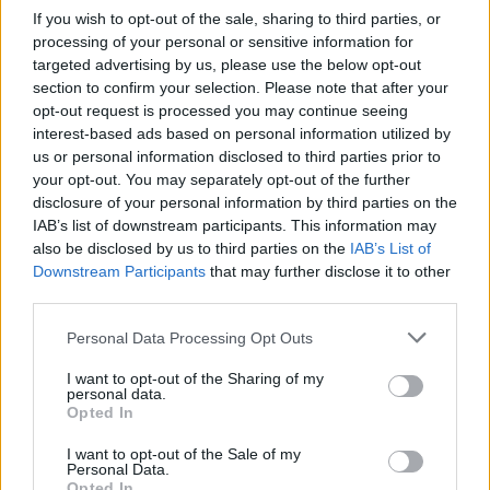
érdekes iróniája volt, hogy Pence lett a
If you wish to opt-out of the sale, sharing to third parties, or
harsány üzletember alelnöke. Korábban Pence
processing of your personal or sensitive information for
Indiana állam kományzójaként azzal szerzett
targeted advertising by us, please use the below opt-out
hírnevet, hogy széleskörű vallásszabadság
section to confirm your selection. Please note that after your
törvényeket fogadott el, ami a főáramú
opt-out request is processed you may continue seeing
interest-based ads based on personal information utilized by
média bigottnak nyilvánított. A politikus az
us or personal information disclosed to third parties prior to
államában a kedvességéről volt közismert,
your opt-out. You may separately opt-out of the further
mivel jó barátságban állt az állama
disclosure of your personal information by third parties on the
IAB’s list of downstream participants. This information may
demokrata politikusaival. Mielőtt politikus
also be disclosed by us to third parties on the
IAB’s List of
lett rádiós volt, és műsorát egy újságíró úgy
Downstream Participants
that may further disclose it to other
jellemezte, hogy „Rush Limbaugh
third parties.
koffeinmentesen.”
Please note that this website/app uses one or more Google
Personal Data Processing Opt Outs
services and may gather and store information including but
not limited to your visit or usage behaviour. You may click to
I want to opt-out of the Sharing of my
personal data.
grant or deny consent to Google and its third-party tags to
„Pence mindig elkötelezett
Opted In
use your data for below specified purposes in below Google
konzervatív volt, de közben ő egy
consent section.
I want to opt-out of the Sale of my
kedves középnyugati amerikai,
Personal Data.
Opted In