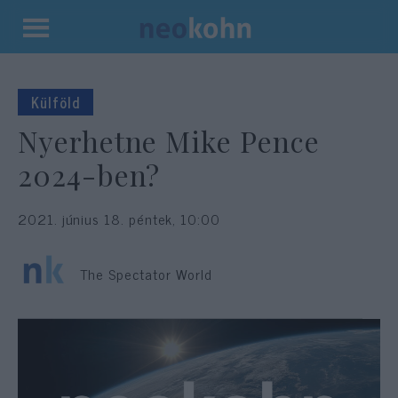
Kilépés
a
tartalomba
Külföld
Nyerhetne Mike Pence
2024-ben?
2021. június 18. péntek, 10:00
The Spectator World