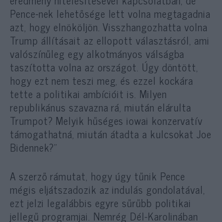
Pence-nek lehetősége lett volna megtagadnia
azt, hogy elnököljön. Visszhangozhatta volna
Trump állításait az ellopott választásról, ami
valószínűleg egy alkotmányos válságba
taszította volna az országot. Úgy döntött,
hogy ezt nem teszi meg, és ezzel kockára
tette a politikai ambícióit is. Milyen
republikánus szavazna rá, miután elárulta
Trumpot? Melyik hűséges iowai konzervatív
támogathatná, miután átadta a kulcsokat Joe
Bidennek?”
A szerző rámutat, hogy úgy tűnik Pence
mégis eljátszadozik az indulás gondolatával,
ezt jelzi legalábbis egyre sűrűbb politikai
jellegű programjai. Nemrég Dél-Karolinában