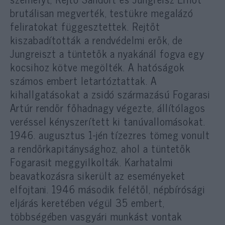
brutálisan megverték, testükre megalázó
feliratokat függesztettek. Rejtőt
kiszabadították a rendvédelmi erők, de
Jungreiszt a tüntetők a nyakánál fogva egy
kocsihoz kötve megölték. A hatóságok
számos embert letartóztattak. A
kihallgatásokat a zsidó származású Fogarasi
Artúr rendőr főhadnagy végezte, állítólagos
veréssel kényszerített ki tanúvallomásokat.
1946. augusztus 1-jén tízezres tömeg vonult
a rendőrkapitánysághoz, ahol a tüntetők
Fogarasit meggyilkolták. Karhatalmi
beavatkozásra sikerült az eseményeket
elfojtani. 1946 második felétől, népbírósági
eljárás keretében végül 35 embert,
többségében vasgyári munkást vontak