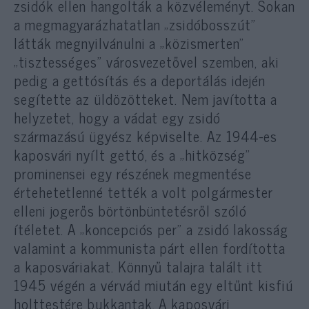
zsidók ellen hangolták a közvéleményt. Sokan
a megmagyarázhatatlan „zsidóbosszút”
látták megnyilvánulni a „közismerten”
„tisztességes” városvezetővel szemben, aki
pedig a gettósítás és a deportálás idején
segítette az üldözötteket. Nem javította a
helyzetet, hogy a vádat egy zsidó
származású ügyész képviselte. Az 1944-es
kaposvári nyílt gettó, és a „hitközség”
prominensei egy részének megmentése
értehetetlenné tették a volt polgármester
elleni jogerős börtönbüntetésről szóló
ítéletet. A „koncepciós per” a zsidó lakosság
valamint a kommunista párt ellen fordította
a kaposváriakat. Könnyű talajra talált itt
1945 végén a vérvád miután egy eltűnt kisfiú
holttestére bukkantak. A kaposvári