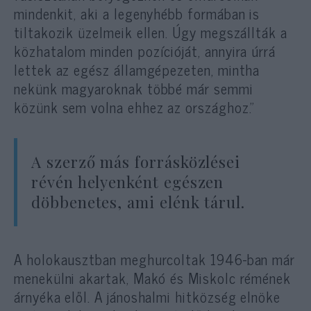
mindenkit, aki a legenyhébb formában is
tiltakozik üzelmeik ellen. Úgy megszállták a
közhatalom minden pozícióját, annyira úrrá
lettek az egész államgépezeten, mintha
nekünk magyaroknak többé már semmi
közünk sem volna ehhez az országhoz.”
A szerző más forrásközlései
révén helyenként egészen
döbbenetes, ami elénk tárul.
A holokausztban meghurcoltak 1946-ban már
menekülni akartak, Makó és Miskolc rémének
árnyéka elől. A jánoshalmi hitközség elnöke