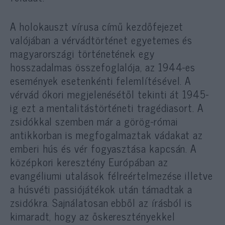
A holokauszt vírusa című kezdőfejezet
valójában a vérvádtörténet egyetemes és
magyarországi történetének egy
hosszadalmas összefoglalója, az 1944-es
események esetenkénti felemlítésével. A
vérvád ókori megjelenésétől tekinti át 1945-
ig ezt a mentalitástörténeti tragédiasort. A
zsidókkal szemben már a görög-római
antikkorban is megfogalmaztak vádakat az
emberi hús és vér fogyasztása kapcsán. A
középkori keresztény Európában az
evangéliumi utalások félreértelmezése illetve
a húsvéti passiójátékok után támadtak a
zsidókra. Sajnálatosan ebből az írásból is
kimaradt, hogy az őskeresztényekkel