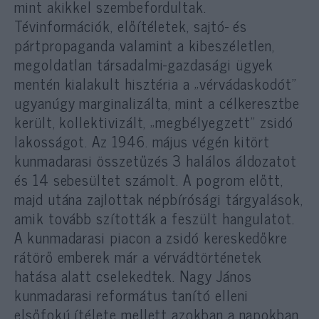
mint akikkel szembefordultak.
Tévinformációk, előítéletek, sajtó- és
pártpropaganda valamint a kibeszéletlen,
megoldatlan társadalmi-gazdasági ügyek
mentén kialakult hisztéria a „vérvádaskodót”
ugyanúgy marginalizálta, mint a célkeresztbe
került, kollektivizált, „megbélyegzett” zsidó
lakosságot. Az 1946. május végén kitört
kunmadarasi összetűzés 3 halálos áldozatot
és 14 sebesültet számolt. A pogrom előtt,
majd utána zajlottak népbírósági tárgyalások,
amik tovább szították a feszült hangulatot.
A kunmadarasi piacon a zsidó kereskedőkre
rátörő emberek már a vérvádtörténetek
hatása alatt cselekedtek. Nagy János
kunmadarasi református tanító elleni
elsőfokú ítélete mellett azokban a napokban