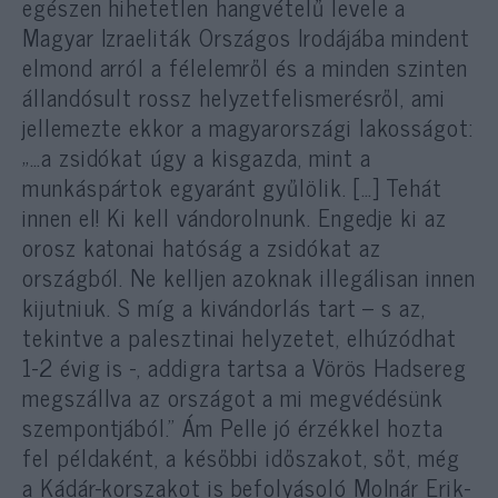
egészen hihetetlen hangvételű levele a
Magyar Izraeliták Országos Irodájába mindent
elmond arról a félelemről és a minden szinten
állandósult rossz helyzetfelismerésről, ami
jellemezte ekkor a magyarországi lakosságot:
„…a zsidókat úgy a kisgazda, mint a
munkáspártok egyaránt gyűlölik. […] Tehát
innen el! Ki kell vándorolnunk. Engedje ki az
orosz katonai hatóság a zsidókat az
országból. Ne kelljen azoknak illegálisan innen
kijutniuk. S míg a kivándorlás tart – s az,
tekintve a palesztinai helyzetet, elhúzódhat
1-2 évig is -, addigra tartsa a Vörös Hadsereg
megszállva az országot a mi megvédésünk
szempontjából.” Ám Pelle jó érzékkel hozta
fel példaként, a későbbi időszakot, sőt, még
a Kádár-korszakot is befolyásoló Molnár Erik-