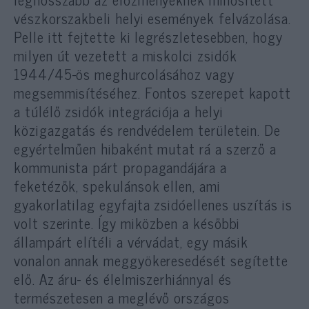
vészkorszakbeli helyi események felvázolása.
Pelle itt fejtette ki legrészletesebben, hogy
milyen út vezetett a miskolci zsidók
1944/45-ös meghurcolásához vagy
megsemmisítéséhez. Fontos szerepet kapott
a túlélő zsidók integrációja a helyi
közigazgatás és rendvédelem területein. De
egyértelműen hibaként mutat rá a szerző a
kommunista párt propagandájára a
feketézők, spekulánsok ellen, ami
gyakorlatilag egyfajta zsidóellenes uszítás is
volt szerinte. Így miközben a későbbi
állampárt elítéli a vérvádat, egy másik
vonalon annak meggyökeresedését segítette
elő. Az áru- és élelmiszerhiánnyal és
természetesen a meglévő országos