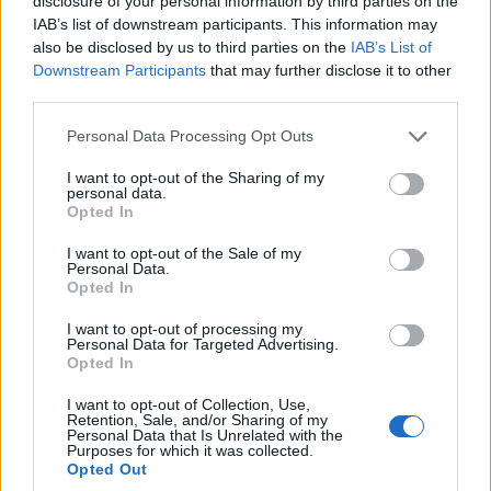
disclosure of your personal information by third parties on the
támadták meg, mert gyermeksírást véltek
IAB’s list of downstream participants. This information may
felfedezni. Szolnokon egy tolvajok elleni
also be disclosed by us to third parties on the
IAB’s List of
intézkedés váltott ki zsidóellenes tüntetést.
Downstream Participants
that may further disclose it to other
third parties.
Komlón bányászokat, illetve ott táborozó
cserkészeket és zsidó fiatalokat kellett
Please note that this website/app uses one or more Google
Personal Data Processing Opt Outs
services and may gather and store information including but
kibékíteni, mert felmerült a vérvád gyanúja.
not limited to your visit or usage behaviour. You may click to
I want to opt-out of the Sharing of my
Találóan fogalmaz Pelle a kunmadarasi vérvád
personal data.
grant or deny consent to Google and its third-party tags to
Opted In
végkövetkeztetésekor: „De arról, hogy ki
use your data for below specified purposes in below Google
consent section.
viselje a felelősséget az 1945 utáni
I want to opt-out of the Sale of my
Personal Data.
antiszemitizmus legdurvább hazai
Opted In
kitöréséért, többé nem esett szó nyilvánosan.”
I want to opt-out of processing my
Personal Data for Targeted Advertising.
Opted In
I want to opt-out of Collection, Use,
Retention, Sale, and/or Sharing of my
Personal Data that Is Unrelated with the
Purposes for which it was collected.
Opted Out