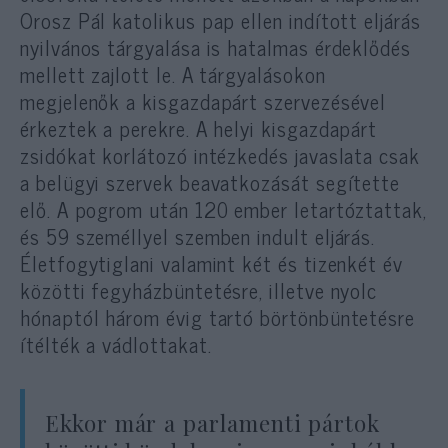
Orosz Pál katolikus pap ellen indított eljárás
nyilvános tárgyalása is hatalmas érdeklődés
mellett zajlott le. A tárgyalásokon
megjelenők a kisgazdapárt szervezésével
érkeztek a perekre. A helyi kisgazdapárt
zsidókat korlátozó intézkedés javaslata csak
a belügyi szervek beavatkozását segítette
elő. A pogrom után 120 ember letartóztattak,
és 59 személlyel szemben indult eljárás.
Életfogytiglani valamint két és tizenkét év
közötti fegyházbüntetésre, illetve nyolc
hónaptól három évig tartó börtönbüntetésre
ítélték a vádlottakat.
Ekkor már a parlamenti pártok