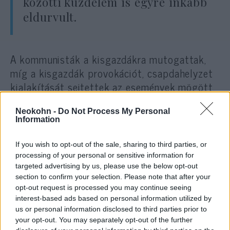
közötti küzdelem is egyre inkább
eldurvult.
A kommunisták a kisgazdákra mutogattak,
míg a kisgazdák provokációt, csapdahelyzet
kialakítását sejtettek az események mögött.
A korabeli sajtó cikkei révén felmerült a
katolikus egyház hallgatása. A
Neokohn -
Do Not Process My Personal
Information
vérvádhisztéria pedig országosan terjedt.
Hajdúhadházon gyerekgyilkossággal vádoltak
If you wish to opt-out of the sale, sharing to third parties, or
meg egy zsidót. Debrecenben azt terjesztette
processing of your personal or sensitive information for
valaki, hogy egy zsidó pincéjében levágott
targeted advertising by us, please use the below opt-out
section to confirm your selection. Please note that after your
gyermekfejet látott. Szegeden és
opt-out request is processed you may continue seeing
Mezőberényben azt híresztelték, hogy az
interest-based ads based on personal information utilized by
ottani zsinagógákban keresztény gyermekek
us or personal information disclosed to third parties prior to
your opt-out. You may separately opt-out of the further
vérét használják. Dömsödön a zsinagógát