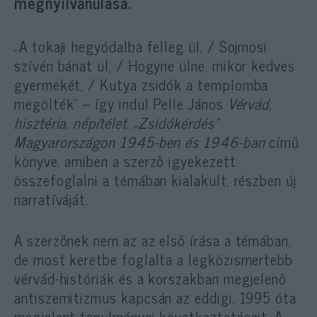
megnyilvánulása.
„A tokaji hegyódalba felleg ül, / Sojmosi
szívén bánat ül, / Hogyne ülne, mikor kedves
gyermekét, / Kutya zsidók a templomba
megölték” – így indul Pelle János
Vérvád,
hisztéria, népítélet. „Zsidókérdés”
Magyarországon 1945-ben és 1946-ban
című
könyve, amiben a szerző igyekezett
összefoglalni a témában kialakult, részben új
narratíváját.
A szerzőnek nem az az első írása a témában,
de most keretbe foglalta a legközismertebb
vérvád-históriák és a korszakban megjelenő
antiszemitizmus kapcsán az eddigi, 1995 óta
megjelent tanulmányai következtetéseit. A