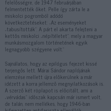
felelősségre, de 1947 februárjában
felmentették őket. Pelle így zárta le a
miskolci pogromból adódó
következtetéseket: „Az eseményeket
„tabusították”. A párt el akarta felejteni a
kettős miskolci „népítéletet”, mely a magyar
munkásmozgalom történetének egyik
legnagyobb szégyene volt.”
Sajnálatos, hogy az epilógus fejezet kissé
terjengős lett. Márai Sándor naplójának
elemzése mellett újra előkerülnek a már
idézett a korra jellemző megnyilatkozások is.
A szerző két röplapot is előcitált, ami a
„vérvádas” időszak kapcsán már ismert volt,
de talán, nem mellékes, hogy 1946-ban
kifejezetten antifasiszta ellenállók