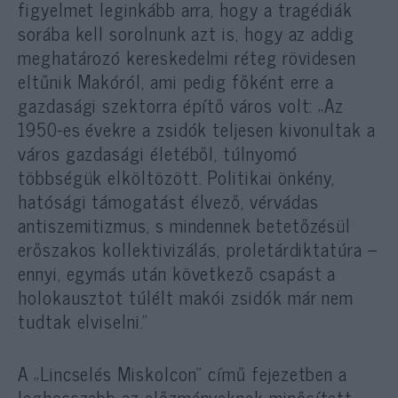
figyelmet leginkább arra, hogy a tragédiák
sorába kell sorolnunk azt is, hogy az addig
meghatározó kereskedelmi réteg rövidesen
eltűnik Makóról, ami pedig főként erre a
gazdasági szektorra építő város volt: „Az
1950-es évekre a zsidók teljesen kivonultak a
város gazdasági életéből, túlnyomó
többségük elköltözött. Politikai önkény,
hatósági támogatást élvező, vérvádas
antiszemitizmus, s mindennek betetőzésül
erőszakos kollektivizálás, proletárdiktatúra –
ennyi, egymás után következő csapást a
holokausztot túlélt makói zsidók már nem
tudtak elviselni.”
A „Lincselés Miskolcon” című fejezetben a
leghosszabb az előzményeknek minősített