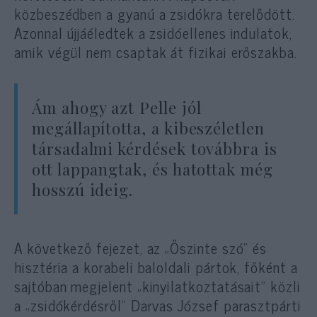
közbeszédben a gyanú a zsidókra terelődött.
Azonnal újjáéledtek a zsidóellenes indulatok,
amik végül nem csaptak át fizikai erőszakba.
Ám ahogy azt Pelle jól
megállapította, a kibeszéletlen
társadalmi kérdések továbbra is
ott lappangtak, és hatottak még
hosszú ideig.
A következő fejezet, az „Őszinte szó” és
hisztéria a korabeli baloldali pártok, főként a
sajtóban megjelent „kinyilatkoztatásait” közli
a „zsidókérdésről” Darvas József parasztpárti