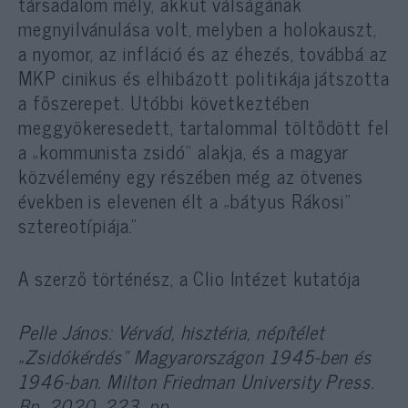
társadalom mély, akkut válságának
megnyilvánulása volt, melyben a holokauszt,
a nyomor, az infláció és az éhezés, továbbá az
MKP cinikus és elhibázott politikája játszotta
a főszerepet. Utóbbi következtében
meggyökeresedett, tartalommal töltődött fel
a „kommunista zsidó” alakja, és a magyar
közvélemény egy részében még az ötvenes
években is elevenen élt a „bátyus Rákosi”
sztereotípiája.”
A szerző történész, a Clio Intézet kutatója
Pelle János: Vérvád, hisztéria, népítélet
„Zsidókérdés” Magyarországon 1945-ben és
1946-ban. Milton Friedman University Press.
Bp. 2020. 223. pp.