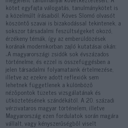
kötet egyfajta válogatás, tanulmánykötet is
a közelmúlt írásaiból. Köves Slomó olvasót
köszöntő szavai is bizakodással tekintenek, a
sokszor társadalmi feszültségeket okozó,
érzékeny témák, így az emberüldözések
korának modernkorban zajló kutatásai okán:
„A magyarországi zsidók sok évszázados
történelme, és ezzel is összefüggésben a
jelen társadalmi folyamataink értelmezése,
illetve az ezekre adott reflexiók sem
lehetnek függetlenek a különböző
nézőpontok tüzetes vizsgálatának és
ütköztetésének szándékától. A 20. századi
vérzivataros magyar történelem, illetve
Magyarország ezen fordulatok során magára
vállalt, vagy kényszerűségből viselt