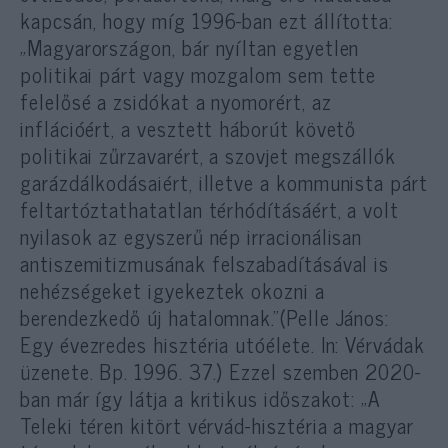
kapcsán, hogy míg 1996-ban ezt állította:
„Magyarországon, bár nyíltan egyetlen
politikai párt vagy mozgalom sem tette
felelősé a zsidókat a nyomorért, az
inflációért, a vesztett háborút követő
politikai zűrzavarért, a szovjet megszállók
garázdálkodásaiért, illetve a kommunista párt
feltartóztathatatlan térhódításáért, a volt
nyilasok az egyszerű nép irracionálisan
antiszemitizmusának felszabadításával is
nehézségeket igyekeztek okozni a
berendezkedő új hatalomnak.”(Pelle János:
Egy évezredes hisztéria utóélete. In: Vérvádak
üzenete. Bp. 1996. 37.) Ezzel szemben 2020-
ban már így látja a kritikus időszakot: „A
Teleki téren kitört vérvád-hisztéria a magyar