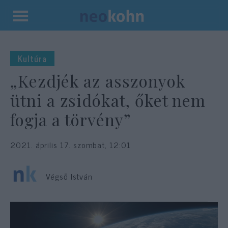
Kilépés
a
tartalomba
Kultúra
„Kezdjék az asszonyok
ütni a zsidókat, őket nem
fogja a törvény”
2021. április 17. szombat, 12:01
Végső István