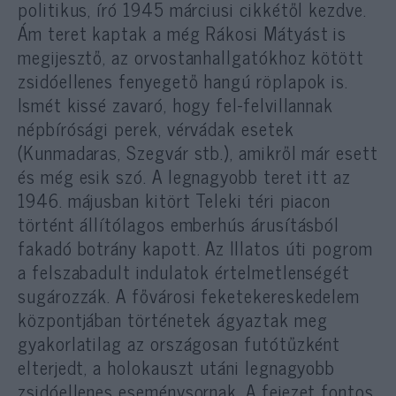
politikus, író 1945 márciusi cikkétől kezdve.
Ám teret kaptak a még Rákosi Mátyást is
megijesztő, az orvostanhallgatókhoz kötött
zsidóellenes fenyegető hangú röplapok is.
Ismét kissé zavaró, hogy fel-felvillannak
népbírósági perek, vérvádak esetek
(Kunmadaras, Szegvár stb.), amikről már esett
és még esik szó. A legnagyobb teret itt az
1946. májusban kitört Teleki téri piacon
történt állítólagos emberhús árusításból
fakadó botrány kapott. Az Illatos úti pogrom
a felszabadult indulatok értelmetlenségét
sugározzák. A fővárosi feketekereskedelem
központjában történetek ágyaztak meg
gyakorlatilag az országosan futótűzként
elterjedt, a holokauszt utáni legnagyobb
zsidóellenes eseménysornak. A fejezet fontos