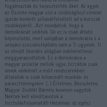
fogalmazták és terjesztették őket. Az egyik
az Őszinte magyar szó a zsidósághoz! címmel
igazán konkrét pillanatfelvételt ad a korszak
zsidóképéről: „Azt mondjátok, hogy a
demokráciát véditek. De ez is csak áltató
képmutatás, mert valójában a demokrácia s a
velejáró szociálisfejlődés nem a Ti ügyelek. Ti
az elmúlt liberális világban mérhetetlenül
meggyarapodtatok. Ez a demokrácia a
magyar proletár milliók ügye, bízzátok csak
ennek védelmét a múlt rendszerekben
általatok is csak kihasznált munkás- és
paraszttömegekre. (…) Értelmes, Becsületes,
Magyar Zsidók! Bármily kevesen vagytok,
Nektek kell elindítanotok a
tisztulásfolyamatát! Hatalmas, az egész