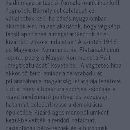
zsidó magatartást átformáló munkához kell
fognotok. Bármily nehézfeladat ez,
vállalnotok kell, ha békés nyugalomban
akartok élni, ha azt akarjátok, hogy végképp
lecsillapodjanak a magatartásotok által
kiváltott vészes indulatok.” A szintén 1946-
os Magyarok! Kommunisták! Elvtársak! című
röpirat pedig a Magyar Kommunista Párt
„megtisztulását” követelte: „A végzetes hiba
akkor történt, amikor a felszabadulás
pillanatában a magyarság letargiája lehetővé
tette, hogy a bosszúra szomjas zsidóság a
maga mindenható politikai és gazdasági
hatalmát beleépíthesse a demokrácia
épületébe. Kizárólagos monopóliumként
kezükbe vették a rendőri hatalmat,
fasisztának bélyegeznek és elhurcolnak