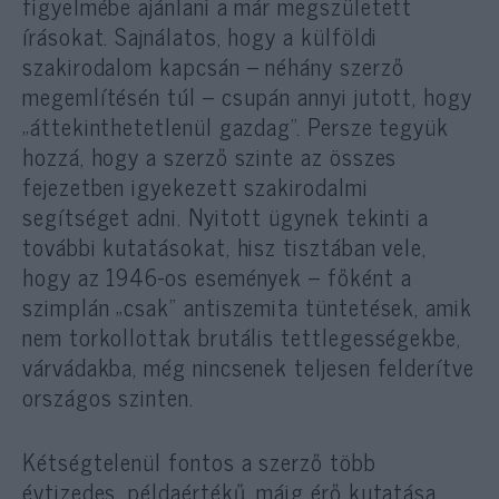
figyelmébe ajánlani a már megszületett
írásokat. Sajnálatos, hogy a külföldi
szakirodalom kapcsán – néhány szerző
megemlítésén túl – csupán annyi jutott, hogy
„áttekinthetetlenül gazdag”. Persze tegyük
hozzá, hogy a szerző szinte az összes
fejezetben igyekezett szakirodalmi
segítséget adni. Nyitott ügynek tekinti a
további kutatásokat, hisz tisztában vele,
hogy az 1946-os események – főként a
szimplán „csak” antiszemita tüntetések, amik
nem torkollottak brutális tettlegességekbe,
várvádakba, még nincsenek teljesen felderítve
országos szinten.
Kétségtelenül fontos a szerző több
évtizedes, példaértékű, máig érő kutatása