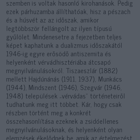
szemben is voltak hasonló kirohanások. Pedig
ezek párhuzamba állíthatóak, hisz a pészach
és a húsvét az az időszak, amikor
legtöbbször fellángolt az ilyen típusú
gyűlölet. Mindenesetre a fejezetben teljes
képet kaphatunk a dualizmus időszakától
1946-ig egyre erősödő antiszemita és
helyenként vérvádhisztériába átcsapó
megnyilvánulásokról. Tiszaeszlár (1882)
mellett Hajdúnánás (1911, 1937), Munkács
(1944), Mindszent (1946), Szegvár (1946,
1948) települések „vérvádas” történeteiről
tudhatunk meg itt többet. Kár, hogy csak
részben történt meg a konkrét
összehasonlítása ezeknek a zsidóellenes
megnyilvánulásoknak, és helyenként olyan
elemzések ékelődnek be, amik az értelmezést