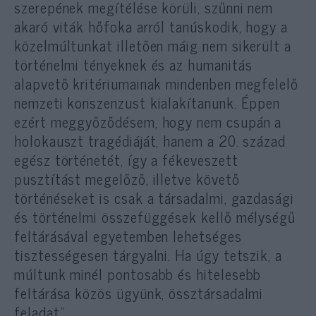
szerepének megítélése körüli, szűnni nem
akaró viták hőfoka arról tanúskodik, hogy a
közelmúltunkat illetően máig nem sikerült a
történelmi tényeknek és az humanitás
alapvető kritériumainak mindenben megfelelő
nemzeti konszenzust kialakítanunk. Éppen
ezért meggyőződésem, hogy nem csupán a
holokauszt tragédiáját, hanem a 20. század
egész történetét, így a fékeveszett
pusztítást megelőző, illetve követő
történéseket is csak a társadalmi, gazdasági
és történelmi összefüggések kellő mélységű
feltárásával egyetemben lehetséges
tisztességesen tárgyalni. Ha úgy tetszik, a
múltunk minél pontosabb és hitelesebb
feltárása közös ügyünk, össztársadalmi
feladat.”