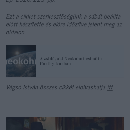
Ezt a cikket szerkesztőségünk a sábát beállta
előtt készítette és előre időzítve jelent meg az
oldalon.
A zsidó, aki Neokohnt csinált a
Horthy-korban
Végső István összes cikkét elolvashatja
itt
.