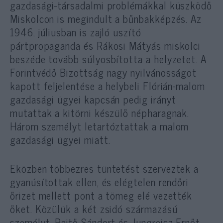
gazdasági-társadalmi problémákkal küszködő
Miskolcon is megindult a bűnbakképzés. Az
1946. júliusban is zajló uszító
pártpropaganda és Rákosi Mátyás miskolci
beszéde tovább súlyosbította a helyzetet. A
Forintvédő Bizottság nagy nyilvánosságot
kapott feljelentése a helybeli Flórián-malom
gazdasági ügyei kapcsán pedig irányt
mutattak a kitörni készülő népharagnak.
Három személyt letartóztattak a malom
gazdasági ügyei miatt.
Eközben többezres tüntetést szerveztek a
gyanúsítottak ellen, és elégtelen rendőri
őrizet mellett pont a tömeg elé vezették
őket. Közülük a két zsidó származású
személyt, Rejtő Sándort és Jungreisz Ernőt