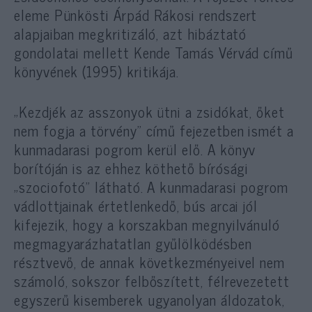
eleme Pünkösti Árpád Rákosi rendszert
alapjaiban megkritizáló, azt hibáztató
gondolatai mellett Kende Tamás Vérvád című
könyvének (1995) kritikája.
„Kezdjék az asszonyok ütni a zsidókat, őket
nem fogja a törvény” című fejezetben ismét a
kunmadarasi pogrom kerül elő. A könyv
borítóján is az ehhez köthető bírósági
„szociofotó” látható. A kunmadarasi pogrom
vádlottjainak értetlenkedő, bús arcai jól
kifejezik, hogy a korszakban megnyilvánuló
megmagyarázhatatlan gyűlölködésben
résztvevő, de annak következményeivel nem
számoló, sokszor felbőszített, félrevezetett
egyszerű kisemberek ugyanolyan áldozatok,