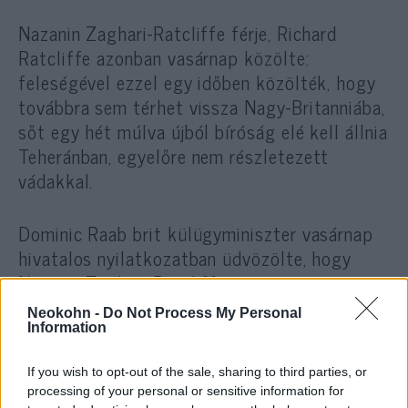
Nazanin Zaghari-Ratcliffe férje, Richard
Ratcliffe azonban vasárnap közölte:
feleségével ezzel egy időben közölték, hogy
továbbra sem térhet vissza Nagy-Britanniába,
sőt egy hét múlva újból bíróság elé kell állnia
Teheránban, egyelőre nem részletezett
vádakkal.
Dominic Raab brit külügyminiszter vasárnap
hivatalos nyilatkozatban üdvözölte, hogy
Nazanin Zaghari-Ratcliffe
megszabadulhatott a bokájára erősített, egy
Neokohn -
Do Not Process My Personal
évig hordott nyomkövetőtől.
Information
If you wish to opt-out of the sale, sharing to third parties, or
Raab hozzátette ugyanakkor, hogy Irán
processing of your personal or sensitive information for