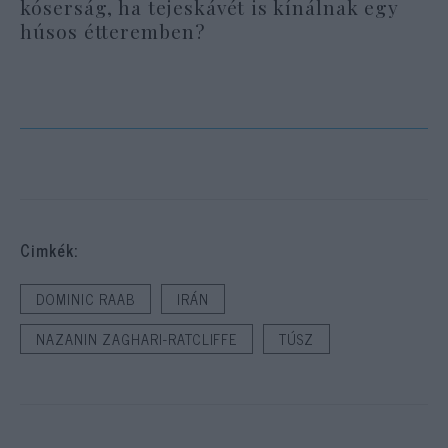
kóserság, ha tejeskávét is kínálnak egy
húsos étteremben?
Cimkék:
DOMINIC RAAB
IRÁN
NAZANIN ZAGHARI-RATCLIFFE
TÚSZ