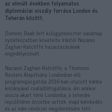
az elmúlt években folyamatos
diplomáciai viszály forrása London és
Teherán között.
Dominic Raab brit külügyminiszter vasárnap
nyilatkozatban követelte Irántól Nazanin
Zaghari-Ratcliffe hazautazásának
engedélyezését.
Nazanin Zaghari-Ratcliffe, a Thomson
Reuters Alapítvány Londonban élő
programigazgatója 2016-ban utazott Iránba
kislányával családlátogatásra, ám amikor
vissza akart térni Londonba, a teheráni
repülőtéren őrizetbe vették, majd kémkedés
és az iráni rendszer megdöntésére tett