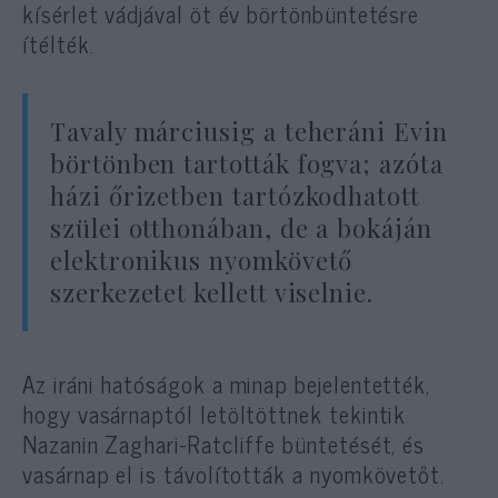
kísérlet vádjával öt év börtönbüntetésre
ítélték.
Tavaly márciusig a teheráni Evin
börtönben tartották fogva; azóta
házi őrizetben tartózkodhatott
szülei otthonában, de a bokáján
elektronikus nyomkövető
szerkezetet kellett viselnie.
Az iráni hatóságok a minap bejelentették,
hogy vasárnaptól letöltöttnek tekintik
Nazanin Zaghari-Ratcliffe büntetését, és
vasárnap el is távolították a nyomkövetőt.