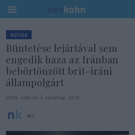
Kilépés
a
tartalomba
Külföld
Büntetése lejártával sem
engedik haza az Iránban
bebörtönzött brit-iráni
állampolgárt
2021. március 7. vasárnap, 19:31
MTI