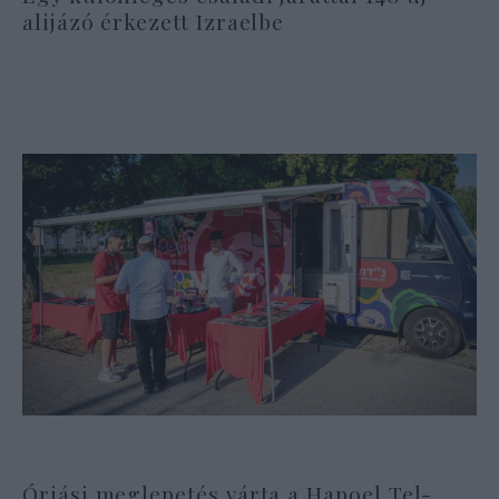
alijázó érkezett Izraelbe
Óriási meglepetés várta a Hapoel Tel-