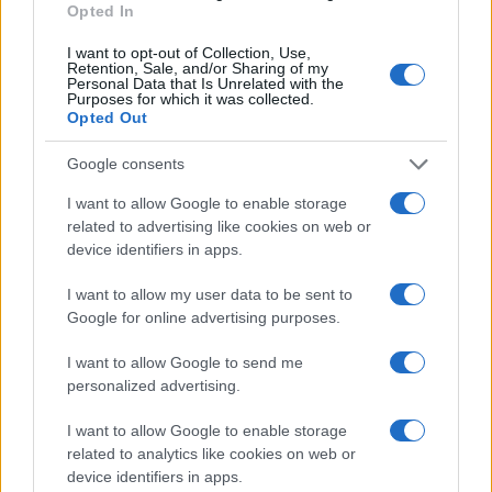
Opted In
I want to opt-out of Collection, Use,
Retention, Sale, and/or Sharing of my
Richard Ratcliffe vasárnapi
Personal Data that Is Unrelated with the
Purposes for which it was collected.
nyilatkozata szerint feleségének
Opted Out
ügyét Irán kormányzati
Google consents
sakkjátszmákhoz használja fel.
I want to allow Google to enable storage
related to advertising like cookies on web or
device identifiers in apps.
Lisa Nandy, a legnagyobb brit ellenzéki erő, a
Munkáspárt árnyékkormányának
I want to allow my user data to be sent to
külügyminiszter-jelöltje teljesen
Google for online advertising purposes.
elfogadhatatlan túszdiplomáciával vádolta
I want to allow Google to send me
vasárnap az iráni hatóságokat.
personalized advertising.
I want to allow Google to enable storage
related to analytics like cookies on web or
device identifiers in apps.