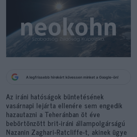
A legfrissebb hírekért kövessen minket a Google-ön!
Az iráni hatóságok büntetésének
vasárnapi lejárta ellenére sem engedik
hazautazni a Teheránban öt éve
bebörtönzött brit-iráni állampolgárságú
Nazanin Zaghari-Ratcliffe-t, akinek ügye