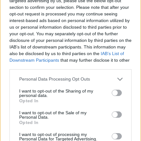
továbbra is kegyetlen, tűrhetetlen
targeted advertising by us, please use the below opt-out
megpróbáltatásoknak teszi ki Nazanin
section to confirm your selection. Please note that after your
opt-out request is processed you may continue seeing
Zaghari-Ratcliffe-t és családját.
interest-based ads based on personal information utilized by
us or personal information disclosed to third parties prior to
Közölte: London a lehetséges legerőteljesebb
your opt-out. You may separately opt-out of the further
disclosure of your personal information by third parties on the
hangvételű üzenetben tudatta az iráni
IAB’s list of downstream participants. This information may
hatóságokkal azt a véleményét, hogy
also be disclosed by us to third parties on the
IAB’s List of
elfogadhatatlannak tartja Nazanin Zaghari-
Downstream Participants
that may further disclose it to other
third parties.
Ratcliffe mozgásának folytatódó
korlátozását.
Please note that this website/app uses one or more Google
Personal Data Processing Opt Outs
services and may gather and store information including but
not limited to your visit or usage behaviour. You may click to
I want to opt-out of the Sharing of my
Nazanin Zaghari-Ratcliffe-t a brit
personal data.
grant or deny consent to Google and its third-party tags to
Opted In
külügyminisztérium két éve diplomáciai
use your data for below specified purposes in below Google
védelem alá helyezte, ami magasabb szintű
consent section.
I want to opt-out of the Sale of my
Personal Data.
védelmet jelent, mint az egyszerű konzuli
Opted In
segítség, egyben hivatalos nemzetközi jogi
I want to opt-out of processing my
konfliktus szintjére emeli az ügyet.
Personal Data for Targeted Advertising.