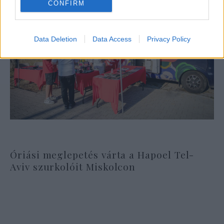
CONFIRM
Data Deletion
Data Access
Privacy Policy
Óriási meglepetés várta a Hapoel Tel-
Aviv szurkolóit Miskolcon