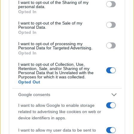
not limited to your visit or usage behaviour. You may click to
I want to opt-out of the Sharing of my
szervezet az egyetlen megoldásnak azt látja,
personal data.
grant or deny consent to Google and its third-party tags to
Opted In
ha a Palesztin Felszabadítási Szervezet
use your data for below specified purposes in below Google
költségvetését is átláthatóvá teszik.
consent section.
I want to opt-out of the Sale of my
Personal Data.
Opted In
Egy 2018-as törvény szerint Izrael minden
I want to opt-out of processing my
évben levonja az adókból és a vámokból a
Personal Data for Targeted Advertising.
Opted In
palesztinok által terrorfinanszírozásra
költött összeget.
I want to opt-out of Collection, Use,
Retention, Sale, and/or Sharing of my
Personal Data that Is Unrelated with the
Purposes for which it was collected.
Opted Out
Abbász és a demokratikus választások
Google consents
I want to allow Google to enable storage
related to advertising like cookies on web or
device identifiers in apps.
I want to allow my user data to be sent to