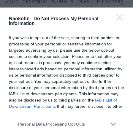
2020 december 30-ától a Palesztin Hatóság
már nem használhatná az izraeli bankokat
terrorfinanszírozásra egy új terrorellenes
Neokohn -
Do Not Process My Personal
törvény miatt, ezért várhatóan továbbra is a
Information
Palesztin Felszabadítási Szervezeten
If you wish to opt-out of the sale, sharing to third parties, or
keresztül áramlik majd a pénz.
processing of your personal or sensitive information for
targeted advertising by us, please use the below opt-out
section to confirm your selection. Please note that after your
„Ha a nemzetközi szervezetek
opt-out request is processed you may continue seeing
interest-based ads based on personal information utilized by
továbbra is pénzelik a Palesztin
us or personal information disclosed to third parties prior to
Hatóságot, akkor ezzel együtt az
your opt-out. You may separately opt-out of the further
disclosure of your personal information by third parties on the
átláthatatlan Palesztin
IAB’s list of downstream participants. This information may
Felszabadítási Szervezetet is
also be disclosed by us to third parties on the
IAB’s List of
finanszírozzák”
Downstream Participants
that may further disclose it to other
third parties.
Please note that this website/app uses one or more Google
Personal Data Processing Opt Outs
– mondta a Palesztin Médiafigyelő. A
services and may gather and store information including but