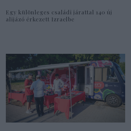
Egy különleges családi járattal 140 új
alijázó érkezett Izraelbe