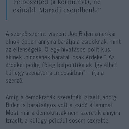
Felbőszíted (a kormányt), ne
csináld! Maradj csendben!«”
A szerző szerint viszont Joe Biden amerikai
elnök éppen annyira barátja a zsidóknak, mint
az ellenségeik. Ő egy hivatásos politikus,
akinek „nincsenek barátai, csak érdekei”. Az
érdekei pedig főleg belpolitikaiak. Így élhet
túl egy szenátor a „mocsárban” – írja a
szerző.
Amíg a demokraták szerették Izraelt, addig
Biden is barátságos volt a zsidó állammal.
Most már a demokraták nem szeretik annyira
Izraelt, a külügy például sosem szerette.