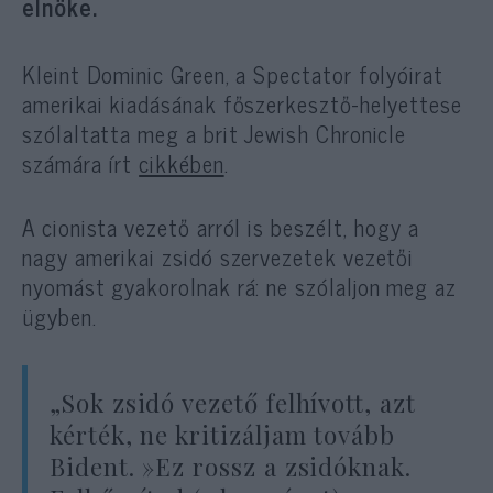
elnöke.
Kleint Dominic Green, a Spectator folyóirat
amerikai kiadásának főszerkesztő-helyettese
szólaltatta meg a brit Jewish Chronicle
számára írt
cikkében
.
A cionista vezető arról is beszélt, hogy a
nagy amerikai zsidó szervezetek vezetői
nyomást gyakorolnak rá: ne szólaljon meg az
ügyben.
„Sok zsidó vezető felhívott, azt
kérték, ne kritizáljam tovább
Bident. »Ez rossz a zsidóknak.