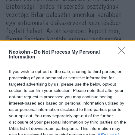
Biztonsági Tanács hírszerzési osztályának
vezetője. Bitar palesztin-amerikai, korábban
egy anticionista diákszervezet vezetésében
foglalt helyet. Aztán szerepet kapott még
Bernie Sanders korábbi külügyi tanácsadója,
Matt Duss, aki Izrael Gázával szembeni
Neokohn -
Do Not Process My Personal
tengeri blokádját a déli szegregációhoz
Information
hasonlította. Dussnak is szerepet szánnak a
külügyben.
If you wish to opt-out of the sale, sharing to third parties, or
processing of your personal or sensitive information for
targeted advertising by us, please use the below opt-out
A szerző megemlíti, hogy Blinken
section to confirm your selection. Please note that after your
hangsúlyozza elnökének Izrael-barátságát:
opt-out request is processed you may continue seeing
mint mondja, 2014-ben, mikor Izraelt
interest-based ads based on personal information utilized by
us or personal information disclosed to third parties prior to
rakétákkal lőtték Gázából, Biden
your opt-out. You may separately opt-out of the further
kongresszusi támogatást sürgetett a
disclosure of your personal information by third parties on the
Vaskupola számára.
IAB’s list of downstream participants. This information may
also be disclosed by us to third parties on the
IAB’s List of