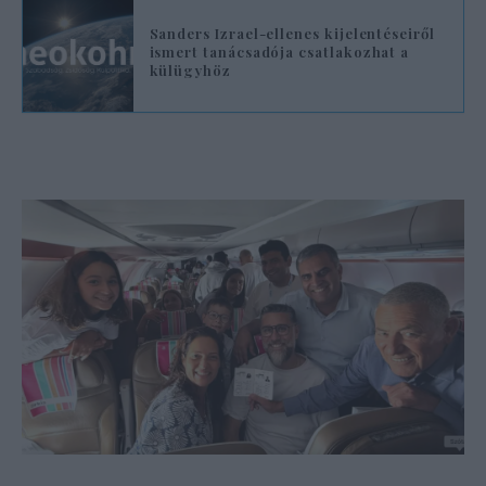
Sanders Izrael-ellenes kijelentéseiről
ismert tanácsadója csatlakozhat a
külügyhöz