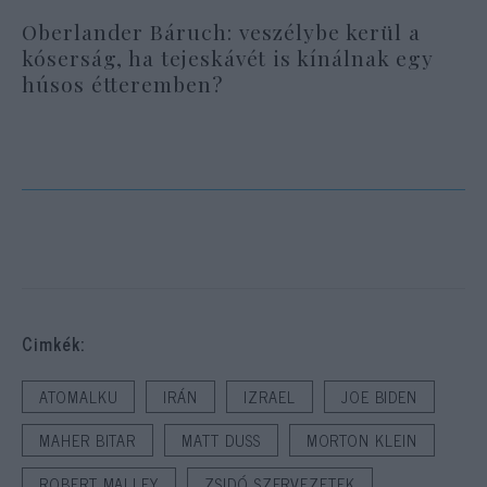
Oberlander Báruch: veszélybe kerül a
kóserság, ha tejeskávét is kínálnak egy
húsos étteremben?
Cimkék:
ATOMALKU
IRÁN
IZRAEL
JOE BIDEN
MAHER BITAR
MATT DUSS
MORTON KLEIN
ROBERT MALLEY
ZSIDÓ SZERVEZETEK