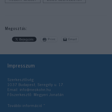
Megosztás:
Print
Email
Impresszum
Szerkesztőség:
1037 Budapest, Seregély u. 17.
Email:
info@neokohn.hu
Főszerkesztő: Megyeri Jonatán
További információ »