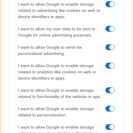
ez annak a jele, mi következik.
I want to allow Google to enable storage
related to advertising like cookies on web or
Green úgy véli, a fő baj, hogy Biden 78 éves,
device identifiers in apps.
és már nincsen csúcsformában, a tanácsadóira
I want to allow my user data to be sent to
hallgat.
Google for online advertising purposes.
I want to allow Google to send me
personalized advertising.
„Nem Biden fogja kitalálni,
hogyan alkudjanak Iránnal.
I want to allow Google to enable storage
related to analytics like cookies on web or
Segítői és szakértői lesznek. Ha
device identifiers in apps.
az USA visszaül a
tárgyalóasztalhoz Iránnal, az
I want to allow Google to enable storage
related to functionality of the website or app.
USA nagyon barátságtalan is
lehet Izraellel. Ez pedig meg
I want to allow Google to enable storage
related to personalization.
fogja osztani az amerikai zsidó
szervezeteket is”
I want to allow Google to enable storage