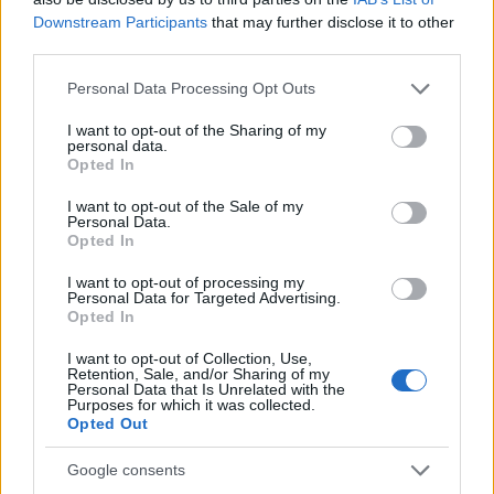
Downstream Participants
that may further disclose it to other
A szerző Green szerint viszont Blinken nem
third parties.
említi meg azt, mikor Biden ellenséges volt:
Please note that this website/app uses one or more Google
Personal Data Processing Opt Outs
amikor 1982-ben azzal fenyegette Menachem
services and may gather and store information including but
Begint, hogy elvágják az amerikai
not limited to your visit or usage behaviour. You may click to
I want to opt-out of the Sharing of my
personal data.
támogatást.
grant or deny consent to Google and its third-party tags to
Opted In
use your data for below specified purposes in below Google
consent section.
I want to opt-out of the Sale of my
Personal Data.
Opted In
Begin akkor így felelt: „Büszke
zsidó vagyok. Háromezer éves
I want to opt-out of processing my
Personal Data for Targeted Advertising.
kultúra áll mögöttem. Nem tud
Opted In
fenyegetéssel megijeszteni”.
I want to opt-out of Collection, Use,
Retention, Sale, and/or Sharing of my
Personal Data that Is Unrelated with the
Purposes for which it was collected.
Opted Out
Biden továbbá sokáig nem hívta fel
Netanjahut. Ezt nem egy óvatos fenyegetés:
Google consents