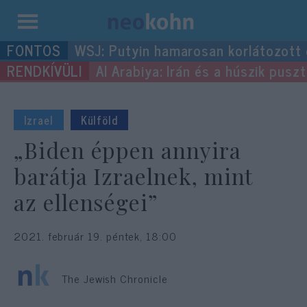
Kilépés
WSJ: Putyin hamarosan korlátozott
a
Al Arabiya: Irán és a húszik pus
tartalomba
Izrael
Külföld
„Biden éppen annyira
barátja Izraelnek, mint
az ellenségei”
2021. február 19. péntek, 18:00
The Jewish Chronicle