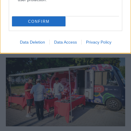
Egy különleges családi járattal 140 új
alijázó érkezett Izraelbe
CONFIRM
Data Deletion
Data Access
Privacy Policy