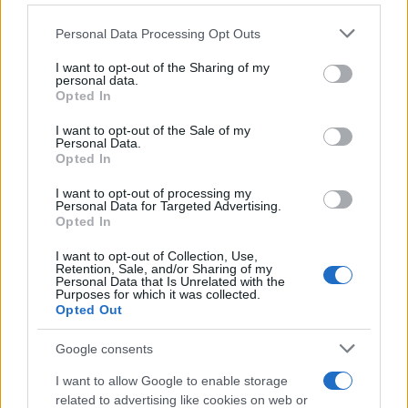
Please note that this website/app uses one or more Google
Personal Data Processing Opt Outs
services and may gather and store information including but
Tajvan kínai inváziótól tart
not limited to your visit or usage behaviour. You may click to
I want to opt-out of the Sharing of my
personal data.
grant or deny consent to Google and its third-party tags to
Opted In
use your data for below specified purposes in below Google
consent section.
I want to opt-out of the Sale of my
Personal Data.
Opted In
I want to opt-out of processing my
Personal Data for Targeted Advertising.
Opted In
I want to opt-out of Collection, Use,
Retention, Sale, and/or Sharing of my
Personal Data that Is Unrelated with the
Purposes for which it was collected.
Opted Out
Google consents
I want to allow Google to enable storage
related to advertising like cookies on web or