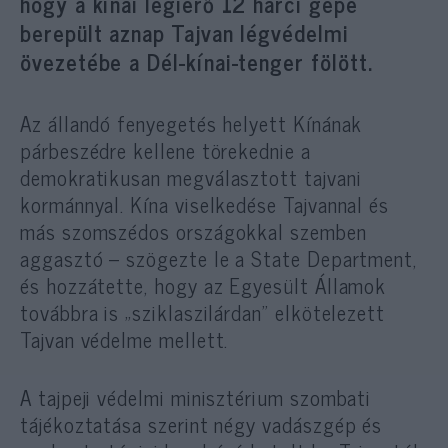
hogy a kínai légierő 12 harci gépe
berepült aznap Tajvan légvédelmi
övezetébe a Dél-kínai-tenger fölött.
Az állandó fenyegetés helyett Kínának
párbeszédre kellene törekednie a
demokratikusan megválasztott tajvani
kormánnyal. Kína viselkedése Tajvannal és
más szomszédos országokkal szemben
aggasztó – szögezte le a State Department,
és hozzátette, hogy az Egyesült Államok
továbbra is „sziklaszilárdan” elkötelezett
Tajvan védelme mellett.
A tajpeji védelmi minisztérium szombati
tájékoztatása szerint négy vadászgép és