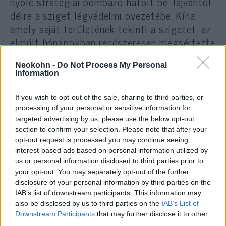
nyolc stratégiai bombázó hatolt be Tajvantól
délre a sziget légvédelmi övezetébe. Kína,
amely saját területének tekinti a szigetet, az
elmúlt hónapokban rendszeresen megsértette
a légterét, de ezeket a berepüléseket eddig
Neokohn -
Do Not Process My Personal
egy vagy két felderítő repülőgéppel hajtotta
Information
végre. Igen szokatlan, hogy a nagyhatalom
ilyen komoly légierőt vonultasson föl, mint ez
If you wish to opt-out of the sale, sharing to third parties, or
alkalommal. Tajvani közlés szerint a
processing of your personal or sensitive information for
targeted advertising by us, please use the below opt-out
légtérsértő műveletben négy J-16-os
section to confirm your selection. Please note that after your
vadászgép és nyolc H6-K jelű, nagy
opt-out request is processed you may continue seeing
hatótávolságú csapásmérő repülőgép vett
interest-based ads based on personal information utilized by
részt. Ez utóbbiak nukleáris robbanófejjel
us or personal information disclosed to third parties prior to
your opt-out. You may separately opt-out of the further
felszerelt, kétezer kilométer hatósugarú
disclosure of your personal information by third parties on the
manőverező robotrepülőgépeket visznek
IAB’s list of downstream participants. This information may
magukkal.
also be disclosed by us to third parties on the
IAB’s List of
Downstream Participants
that may further disclose it to other
third parties.