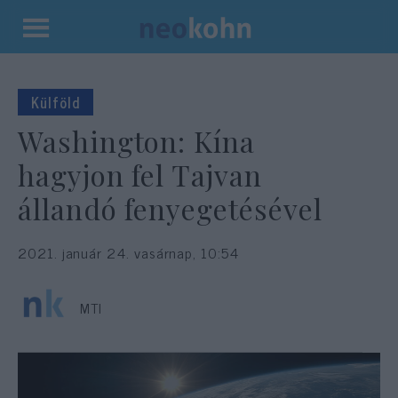
Kilépés
a
tartalomba
Külföld
Washington: Kína
hagyjon fel Tajvan
állandó fenyegetésével
2021. január 24. vasárnap, 10:54
MTI