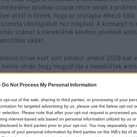
emelkedése azonban csupán része annak a problémá
ben attól is félnek, hogy az országba érkező több 
iszemita ideológiákat hoz magával. A kormányt is
intén számot a menekültek körében jelenlévő antis
lamofóbia vádját.
önösen bizarr eset volt például, amikor 2018-ban eg
 berlini utcán, hogy megcáfolja a menekültek anti
iszemita támadás érte.
-
Do Not Process My Personal Information
019-es hallei zsinagóga elleni támadás mögött ped
t. A terrortámadásban két járókelő is meghalt. De 
to opt-out of the sale, sharing to third parties, or processing of your per
ekültbarát véleménye miatt, és az utcákon is tört
formation for targeted advertising by us, please use the below opt-out s
r selection. Please note that after your opt-out request is processed y
gorú antináci oktatás ellenére is. Ezen felül arról i
eing interest-based ads based on personal information utilized by us or
lsőségek a rendőri erők közé is beszivárogtak.
disclosed to third parties prior to your opt-out. You may separately opt-
losure of your personal information by third parties on the IAB’s list of