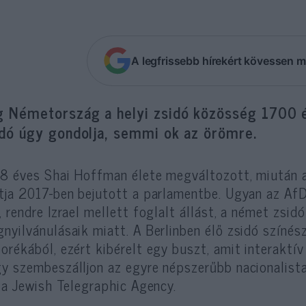
A legfrissebb hírekért kövessen m
g Németország a helyi zsidó közösség 1700 é
idó úgy gondolja, semmi ok az örömre.
8 éves Shai Hoffman élete megváltozott, miután a
tja 2017-ben bejutott a parlamentbe. Ugyan az AfD
, rendre Izrael mellett foglalt állást, a német zsi
nyilvánulásaik miatt. A Berlinben élő zsidó színész
orékából, ezért kibérelt egy buszt, amit interaktí
y szembeszálljon az egyre népszerűbb nacionalista
a Jewish Telegraphic Agency.