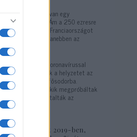
 mindig szükségük van egy
ismételné önmagát. Ám a 250 ezresre
Izraelbe 2014 óta. Franciaországot
való félelmében ugyanebben az
a szerint most a koronavírussal
kozásai is rontják a helyzetet az
e tudjanak törni a fősodorba.
onácik is voltak, akik megpróbáltak
ösen erősen tapasztalták az
ncidens történt 2019-ben,