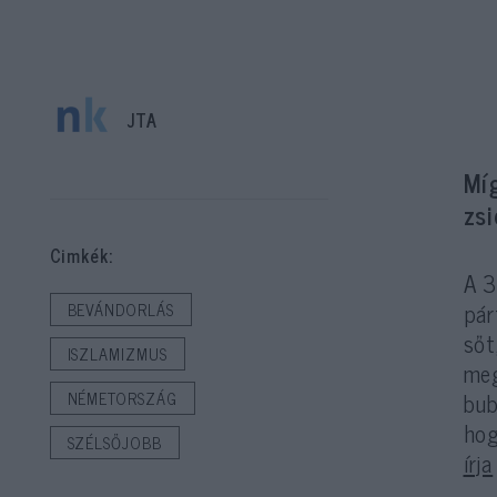
JTA
Mí
zs
Cimkék:
A 3
pár
BEVÁNDORLÁS
sőt
ISZLAMIZMUS
meg
bub
NÉMETORSZÁG
hog
SZÉLSŐJOBB
írja