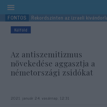
Kilépés
Rekordszinten az izraeli kivándorl
a
tartalomba
Külföld
Az antiszemitizmus
növekedése aggasztja a
németországi zsidókat
2021. január 24. vasárnap, 12:31