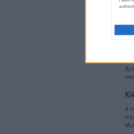
authenti
A n
ell
pén
Azo
men
Ki
A h
érk
Mün