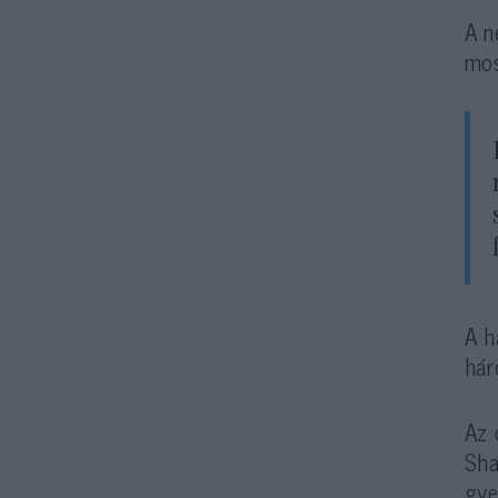
A n
mos
A h
hár
Az 
Sha
gye