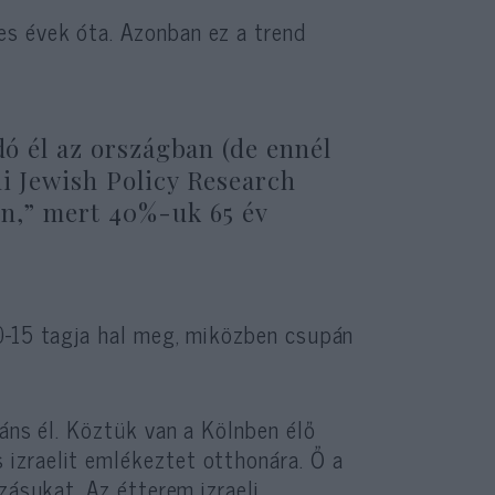
s évek óta. Azonban ez a trend
dó él az országban (de ennél
ni Jewish Policy Research
an,” mert 40%-uk 65 év
0-15 tagja hal meg, miközben csupán
ráns él. Köztük van a Kölnben élő
izraelit emlékeztet otthonára. Ő a
zásukat. Az étterem izraeli