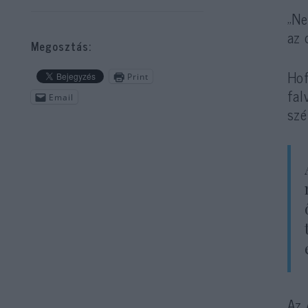
„Ne
az 
Megosztás:
Hof
Print
fal
Email
szé
Az 