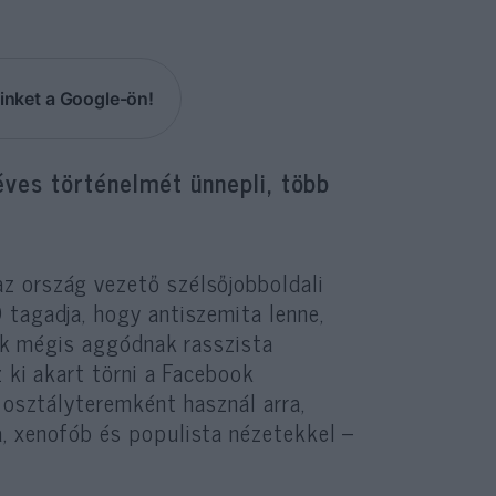
inket a Google-ön!
ves történelmét ünnepli, több
z ország vezető szélsőjobboldali
 tagadja, hogy antiszemita lenne,
dók mégis aggódnak rasszista
 ki akart törni a Facebook
v osztályteremként használ arra,
, xenofób és populista nézetekkel –