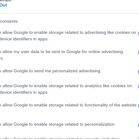
Out
olokauszt óta a német zsidókban él egy hit, hogy
epakolt bőröndre arra az esetre, ha a történelem 
consents
becsült zsidó lakosságból csupán ezren mentek el 
o allow Google to enable storage related to advertising like cookies on
dául 27 ezer zsidó hagyta el antiszemitizmustól 
evice identifiers in apps.
szakban.
o allow my user data to be sent to Google for online advertising
s.
tta Kahane, az Amadeu Antonio Alapítvány alapítój
to allow Google to send me personalized advertising.
csolatos összeesküvés-elméletek antiszemita vonat
zágban. Szerinte ez segítette a neonácikat, hogy b
o allow Google to enable storage related to analytics like cookies on
usztusban egy tüntetés résztvevőinek soraiban ne
evice identifiers in apps.
örni a parlament épületébe. A volt NDK-ban külön
iszemitizmus térnyerését.
o allow Google to enable storage related to functionality of the website
o allow Google to enable storage related to personalization.
Az országban összesen 2032 antiszemita i
o allow Google to enable storage related to security, including