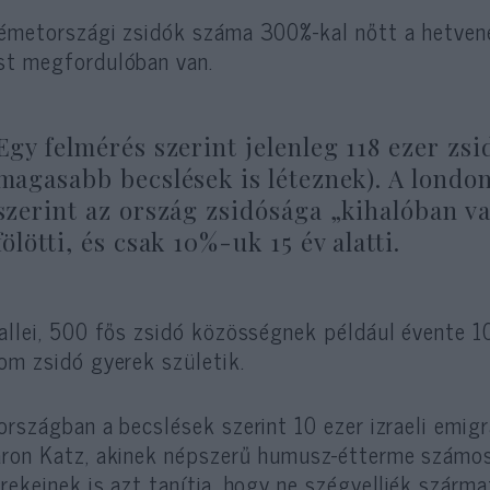
émetországi zsidók száma 300%-kal nőtt a hetvene
t megfordulóban van.
Egy felmérés szerint jelenleg 118 ezer zsi
magasabb becslések is léteznek). A londo
szerint az ország zsidósága „kihalóban v
fölötti, és csak 10%-uk 15 év alatti.
allei, 500 fős zsidó közösségnek például évente 1
om zsidó gyerek születik.
országban a becslések szerint 10 ezer izraeli emig
ron Katz, akinek népszerű humusz-étterme számos 
rekeinek is azt tanítja, hogy ne szégyelljék szárma