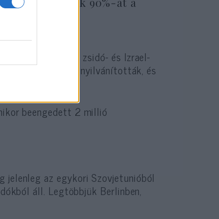
ány szerint ezek 90%-át a
ték el.
ör is elítélték a zsidó- és Izrael-
ket antiszemitának nyilvánították, és
 kisebbségnek.
mikor beengedett 2 millió
 jelenleg az egykori Szovjetunióból
idókból áll. Legtöbbjük Berlinben,