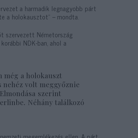
ervezet a harmadik legnagyobb párt
te a holokausztot” – mondta.
zót szervezett Németország
a korábbi NDK-ban, ahol a
en még a holokauszt
is nehéz volt meggyőznie
. Elmondása szerint
erlinbe. Néhány találkozó
ó nemzeti megemlékezés ellen. A párt