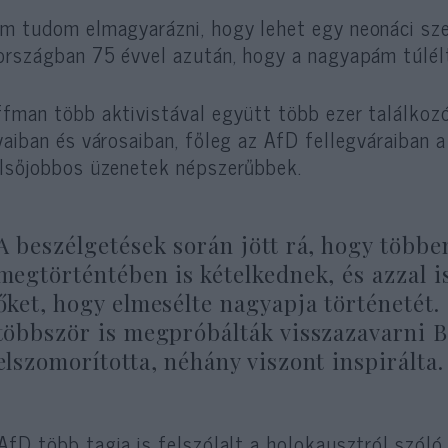
m tudom elmagyarázni, hogy lehet egy neonáci sz
országban 75 évvel azután, hogy a nagyapám túlél
fman több aktivistával együtt több ezer találko
vaiban és városaiban, főleg az AfD fellegváraiban 
lsőjobbos üzenetek népszerűbbek.
A beszélgetések során jött rá, hogy több
megtörténtében is kételkednek, és azzal 
őket, hogy elmesélte nagyapja történetét
többször is megpróbálták visszazavarni B
elszomorította, néhány viszont inspirálta.
AfD több tagja is felszólalt a holokausztról szól