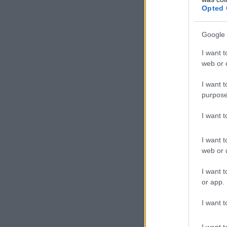
Opted 
A h
tel
Google 
is 
I want t
pél
web or d
idő
I want t
purpose
Ane
I want 
kap
ors
I want t
Aug
web or d
bet
ant
I want t
or app.
I want t
I want t