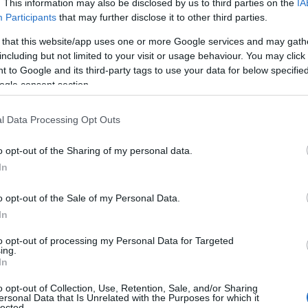
. This information may also be disclosed by us to third parties on the
IA
Participants
that may further disclose it to other third parties.
Míg Németország a helyi zsidó közösség 
 that this website/app uses one or more Google services and may gath
ünnepli, több zsidó úgy gondolja, semmi 
including but not limited to your visit or usage behaviour. You may click 
 to Google and its third-party tags to use your data for below specifi
ogle consent section.
t az ideje szembenézni az igazsággal: nincs hely a
alábbis biztonságos hely, még Németországban s
l Data Processing Opt Outs
dó újságíró a hallei támadás után.
o opt-out of the Sharing of my personal data.
In
o opt-out of the Sale of my Personal Data.
Steinmeier: szégyenlete
In
antiszemitizmus erősö
to opt-out of processing my Personal Data for Targeted
ing.
In
o opt-out of Collection, Use, Retention, Sale, and/or Sharing
t az idő elővenni a bőröndöket?
ersonal Data that Is Unrelated with the Purposes for which it
lected.