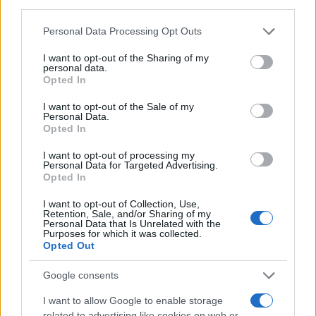
third parties.
generálta realitása a való életet
Please note that this website/app uses one or more Google
is megfertőzte.
Personal Data Processing Opt Outs
services and may gather and store information including but
not limited to your visit or usage behaviour. You may click to
I want to opt-out of the Sharing of my
personal data.
grant or deny consent to Google and its third-party tags to
Opted In
Egy újságírónak ma nem kell kitartóan
use your data for below specified purposes in below Google
consent section.
dolgoznia, elég csak tiszteletlenül
I want to opt-out of the Sale of my
Personal Data.
viselkednie valakivel szemben a közösségi
Opted In
médiában, és a hírnév utolérti – magyarázza.
I want to opt-out of processing my
Personal Data for Targeted Advertising.
Opted In
„És ahogy növekedtek, úgy lett
I want to opt-out of Collection, Use,
Retention, Sale, and/or Sharing of my
egyre felháborítóbb, ahogy a
Personal Data that Is Unrelated with the
Purposes for which it was collected.
hatalmukat használják”
Opted Out
Google consents
– húzza alá Douglas Murray, aki szerint ennek
I want to allow Google to enable storage
related to advertising like cookies on web or