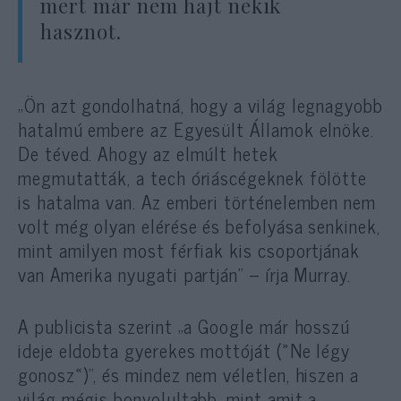
mert már nem hajt nekik
hasznot.
„Ön azt gondolhatná, hogy a világ legnagyobb
hatalmú embere az Egyesült Államok elnöke.
De téved. Ahogy az elmúlt hetek
megmutatták, a tech óriáscégeknek fölötte
is hatalma van. Az emberi történelemben nem
volt még olyan elérése és befolyása senkinek,
mint amilyen most férfiak kis csoportjának
van Amerika nyugati partján” – írja Murray.
A publicista szerint „a Google már hosszú
ideje eldobta gyerekes mottóját (»Ne légy
gonosz«)”, és mindez nem véletlen, hiszen a
világ mégis bonyolultabb, mint amit a