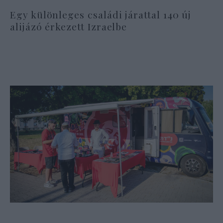
Egy különleges családi járattal 140 új
alijázó érkezett Izraelbe