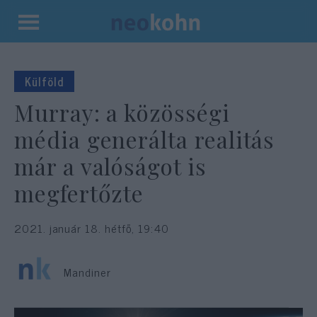
Kilépés
a
tartalomba
Külföld
Murray: a közösségi
média generálta realitás
már a valóságot is
megfertőzte
2021. január 18. hétfő, 19:40
Mandiner