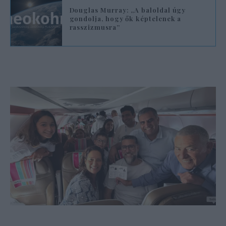
Douglas Murray: „A baloldal úgy
gondolja, hogy ők képtelenek a
rasszizmusra”