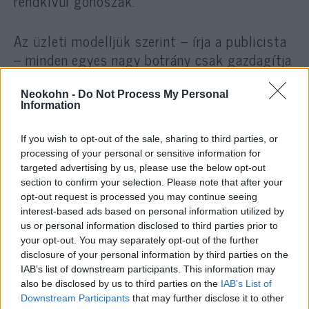
rendkívül gonoszak.
Az üzleti modelljük szerint – írja a publicista
– minden egyes nagy botrány csak gazdagítja
a Twittert, ami hirdetésekből,
adathalászatból és hasonlókból éll. Ezért
Neokohn -
Do Not Process My Personal
Information
imádta a Twitter Donald Trumpot.
If you wish to opt-out of the sale, sharing to third parties, or
A különböző közösségi médiumok nem az
processing of your personal or sensitive information for
targeted advertising by us, please use the below opt-out
egyetértésből gazdagodnak meg. „Politikai
section to confirm your selection. Please note that after your
világunk – Donald Trumptól a
opt-out request is processed you may continue seeing
szélsőbaloldalig – a közösségimédia-
interest-based ads based on personal information utilized by
vállalatok teremtménye” – véli Murray, aki
us or personal information disclosed to third parties prior to
your opt-out. You may separately opt-out of the further
szerint
disclosure of your personal information by third parties on the
IAB’s list of downstream participants. This information may
also be disclosed by us to third parties on the
IAB’s List of
Downstream Participants
that may further disclose it to other
e platformok számítógép