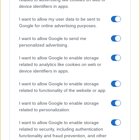
kiváló példája a tavalyi amerikai
device identifiers in apps.
elnökválasztás előtt újra kirobbant Hunter
Biden-botrány cenzúrázása. A Facebook és a
I want to allow my user data to be sent to
Google for online advertising purposes.
Twitter felfüggesztette a sztorit berobbantó
New York Post fiókjait, a Biden család
I want to allow Google to send me
korrupciós ügyeiről szóló cikket pedig nem
personalized advertising.
lehetett megosztani a felületen.
I want to allow Google to enable storage
related to analytics like cookies on web or
„Tehát a választások előtt eldöntötték, hogy
device identifiers in apps.
az amerikaiak mit tudhatnak meg az egyik
I want to allow Google to enable storage
jelöltről, és mit nem. Mert azt akarták, hogy
related to functionality of the website or app.
Joe Biden nyerjen” – összegez Murray a
Mandiner szemléje szerint.
I want to allow Google to enable storage
related to personalization.
I want to allow Google to enable storage
Murray szerint valójában az az
related to security, including authentication
functionality and fraud prevention, and other
igazi probléma, hogy a big tech