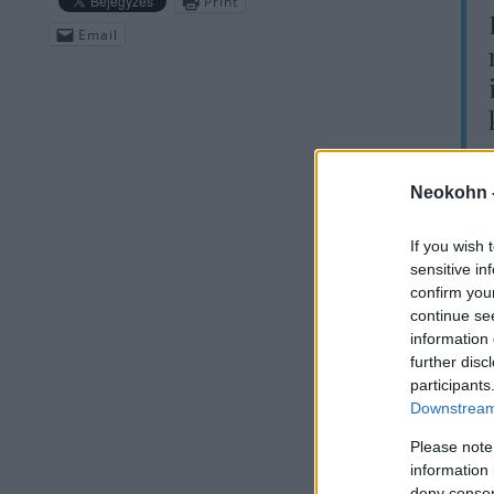
Print
Email
Neokohn 
A n
If you wish 
A t
sensitive in
confirm you
lak
continue se
újs
information 
tal
further disc
participants
Downstream 
Please note
information 
deny consent