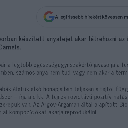
A legfrissebb hírekért kövessen m
orban készített anyatejet akar létrehozni az 
Camels.
ár a legtöbb egészségügyi szakértő javasolja a t
mben, számos anya nem tud, vagy nem akar a termé
abák életük első hónapjaiban teljesen a tejtől függe
szer – írja a cikk. A tejnek rövidtávú pozitív hatá
szerepük van. Az Argov-Argaman által alapított Bi
iai kompozíciókat akarja reprodukálni.