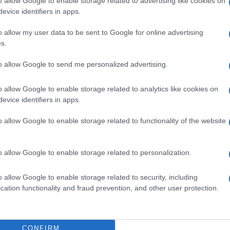
o allow Google to enable storage related to advertising like cookies on
folyamatosan újabb és újabb mintákat veg
evice identifiers in apps.
o allow my user data to be sent to Google for online advertising
sikerül véglegesíteni a folyamatot, hosszú reguláci
s.
óberben 3,7 millió dollárt kapott a befektetőktől
to allow Google to send me personalized advertising.
nak a közeljövőben, még 2,18 millió üti majd a mar
o allow Google to enable storage related to analytics like cookies on
1-ben akarják piacra dobni a mesterségesen előáll
evice identifiers in apps.
unk egy hasonló izraeli vállalkozásról).
o allow Google to enable storage related to functionality of the website
o allow Google to enable storage related to personalization.
2022-ben pedig a mesterségesen előállítot
boltok polcain látni.
o allow Google to enable storage related to security, including
cation functionality and fraud prevention, and other user protection.
nemcsak hogy egészséges lehet, de környezetkímélő 
őgazdaság jelenleg a föld üvegházhatást kíváltó 
CONFIRM