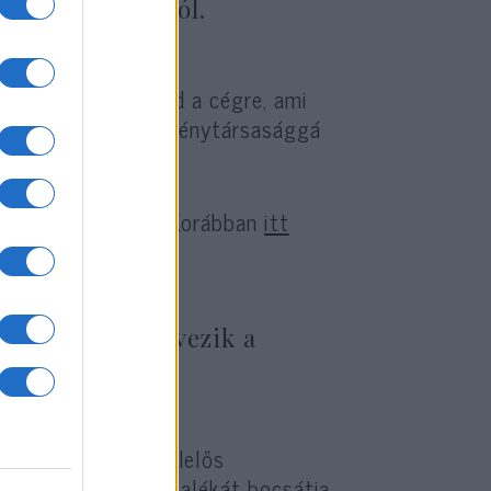
yenek az anyától.
ós eljárás vár majd a cégre, ami
. Amikor nyílt részvénytársasággá
kukat.
ított tehéntejet. (Korábban
itt
t anyatejet tervezik a
is. A tejért is felelős
gázainak 14,5 százalékát bocsátja