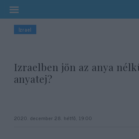
Kilépés
a
Izrael
tartalomba
Izraelben jön az anya nélk
anyatej?
2020. december 28. hétfő, 19:00