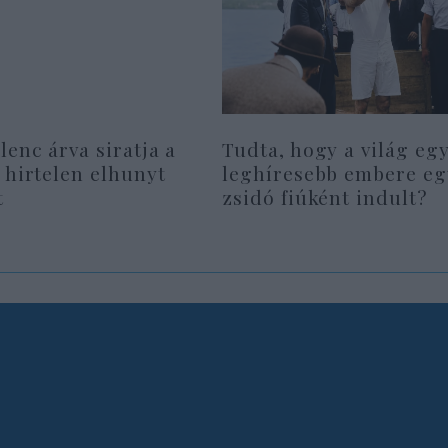
lenc árva siratja a
Tudta, hogy a világ eg
 hirtelen elhunyt
leghíresebb embere eg
t
zsidó fiúként indult?