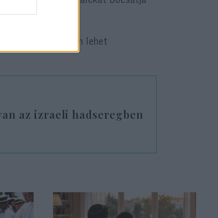
elel évente.
yelőre viszont nem lehet
van az izraeli hadseregben