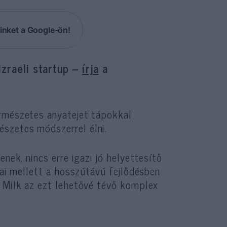
inket a Google-ön!
izraeli startup –
írja
a
ermészetes anyatejet tápokkal
szetes módszerrel élni.
nek, nincs erre igazi jó helyettesítő
sai mellett a hosszútávú fejlődésben
o Milk az ezt lehetővé tévő komplex