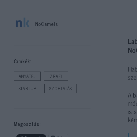
NoCamels
Lab
No
Cimkék:
Hab
sze
ANYATEJ
IZRAEL
STARTUP
SZOPTATÁS
A b
mód
is 
kém
Megosztás: