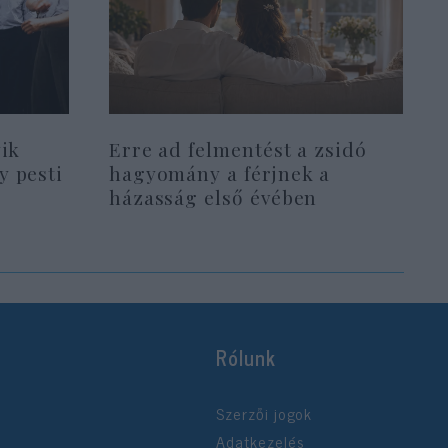
yik
Erre ad felmentést a zsidó
y pesti
hagyomány a férjnek a
házasság első évében
Rólunk
Szerzői jogok
Adatkezelés