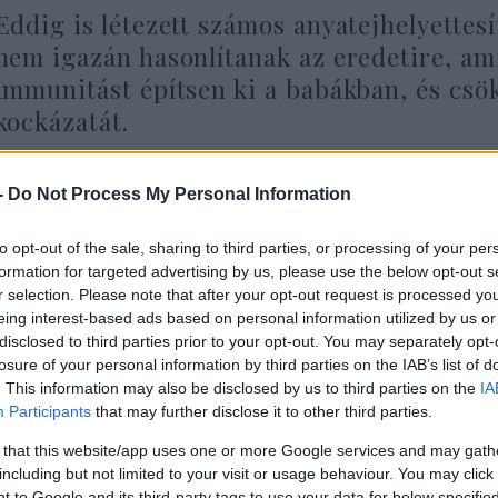
Eddig is létezett számos anyatejhelyettes
nem igazán hasonlítanak az eredetire, ami
immunitást építsen ki a babákban, és csö
kockázatát.
-
Do Not Process My Personal Information
agy részben tehéntej alapú formulák csak táplálko
to opt-out of the sale, sharing to third parties, or processing of your per
udósok egy évtizede kezdték megérteni az anyatej
formation for targeted advertising by us, please use the below opt-out s
r selection. Please note that after your opt-out request is processed y
tóz és a lipidek mellett: az oligoszacharidokat. Ez
eing interest-based ads based on personal information utilized by us or
zülöttek ellenállóbbak legyenek fertőzésekkel sz
disclosed to third parties prior to your opt-out. You may separately opt-
álható belőlük, más formában.
losure of your personal information by third parties on the IAB’s list of
. This information may also be disclosed by us to third parties on the
IA
Participants
that may further disclose it to other third parties.
A Bio Milk ezek módosításán dolgozik, úg
 that this website/app uses one or more Google services and may gath
including but not limited to your visit or usage behaviour. You may click 
hatást fejtsék ki, mint az anyatejben talál
 to Google and its third-party tags to use your data for below specifi