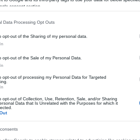
ogle consent section.
 nehezíti, hogy kevés módszer van arra, hogy labo
l Data Processing Opt Outs
atejet, amiről nincs meg az összes ismerete a tud
o opt-out of the Sharing of my personal data.
zetétel anyáról-anyára változik, valamint a szoptat
In
osulhat.
o opt-out of the Sale of my Personal Data.
iomilq-et, egy szintén ezen dolgozó amerikai céget 
In
es befektetési alapja. Ők komoly versenyben állnak
to opt-out of processing my Personal Data for Targeted
lesztettek ki arra, hogy az emberi emlőből kivont 
ing.
In
atejet. Arra is van megoldásuk, hogy osztódásnak 
anyagokhoz hozzájáruló sejteket. 2025-re készüln
o opt-out of Collection, Use, Retention, Sale, and/or Sharing
ersonal Data that Is Unrelated with the Purposes for which it
lected.
Out
A Bio Milk szerint az ő készítményük kén
consents
amerikai vetélytársánél, mivel ők nem szo