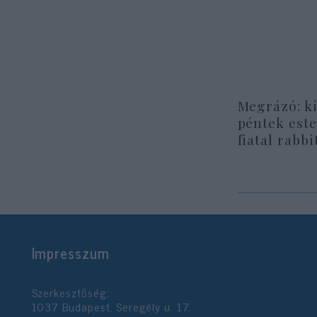
Megrázó: ki
péntek este
fiatal rabbi
Impresszum
Szerkesztőség:
1037 Budapest, Seregély u. 17.