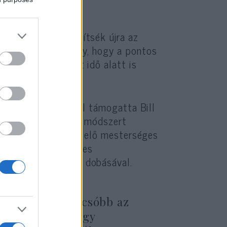
rkörnyezetben készítsék újra az
ománynak, főleg úgy, hogy a pontos
ások között eltelt idő alatt is
3,5 millió dollárral támogatta Bill
 az izraeli céggel: módszert
sejtekkel állítsanak elő mesterséges
indítsák a szükséges
ek a termék piacra dobásával.
yelmesebb és olcsóbb az
rulnak arra, hogy