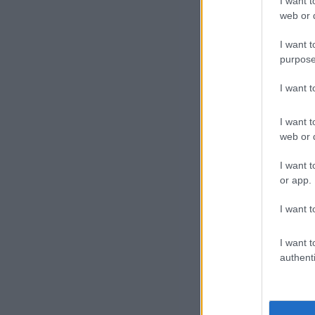
I want t
web or d
I want t
Ha 
purpose
okt
I want 
vál
I want t
202
web or d
írt
I want t
or app.
I want t
I want t
authenti
Ez 
mez