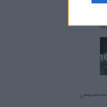
ki,
A m
meg