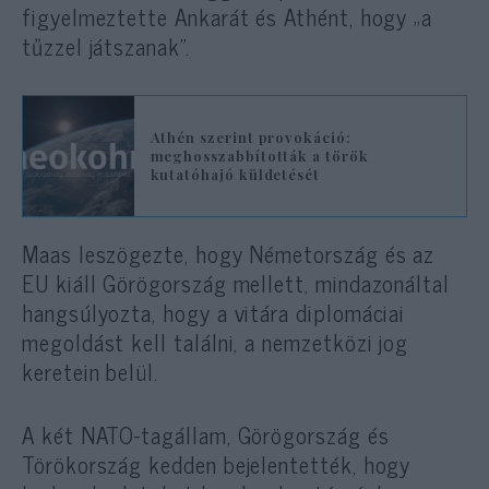
figyelmeztette Ankarát és Athént, hogy „a
tűzzel játszanak”.
Athén szerint provokáció:
meghosszabbították a török
kutatóhajó küldetését
Maas leszögezte, hogy Németország és az
EU kiáll Görögország mellett, mindazonáltal
hangsúlyozta, hogy a vitára diplomáciai
megoldást kell találni, a nemzetközi jog
keretein belül.
A két NATO-tagállam, Görögország és
Törökország kedden bejelentették, hogy