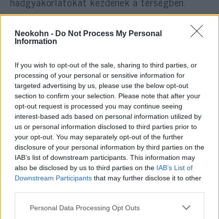
hadgyakorlatokat kezdenek a térségben.
Neokohn -
Do Not Process My Personal
Athén és Ankara közt régóta vita
Information
van a tengeri határok kapcsán, a
If you wish to opt-out of the sale, sharing to third parties, or
térségben felfedezett
processing of your personal or sensitive information for
földgázmezők pedig tovább
targeted advertising by us, please use the below opt-out
mélyítik az ellentétet.
section to confirm your selection. Please note that after your
opt-out request is processed you may continue seeing
interest-based ads based on personal information utilized by
us or personal information disclosed to third parties prior to
Recep Tayyip Erdogan török elnök augusztus
your opt-out. You may separately opt-out of the further
közepén jelentette be, hogy országa újrakezdi
disclosure of your personal information by third parties on the
IAB’s list of downstream participants. This information may
a földgáz utáni kutatásokat a Földközi-
also be disclosed by us to third parties on the
IAB’s List of
tenger keleti medencéjében.
Downstream Participants
that may further disclose it to other
third parties.
Az elmúlt időszak török próbafúrásai a
Please note that this website/app uses one or more Google
Personal Data Processing Opt Outs
Földközi-tengeren Ciprus és Görögország
services and may gather and store information including but