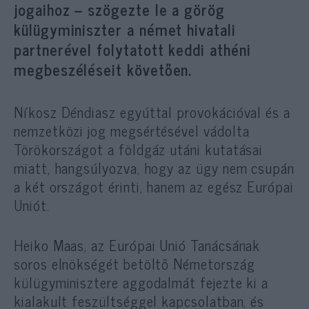
jogaihoz – szögezte le a görög
külügyminiszter a német hivatali
partnerével folytatott keddi athéni
megbeszéléseit követően.
Níkosz Déndiasz egyúttal provokációval és a
nemzetközi jog megsértésével vádolta
Törökországot a földgáz utáni kutatásai
miatt, hangsúlyozva, hogy az ügy nem csupán
a két országot érinti, hanem az egész Európai
Uniót.
Heiko Maas, az Európai Unió Tanácsának
soros elnökségét betöltő Németország
külügyminisztere aggodalmát fejezte ki a
kialakult feszültséggel kapcsolatban, és