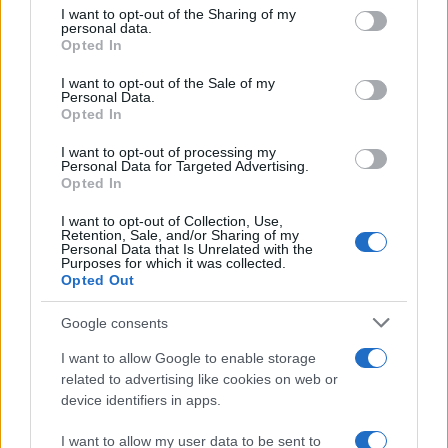
not limited to your visit or usage behaviour. You may click to
I want to opt-out of the Sharing of my
haragját váltották ki, amelyek szuverenitásuk
personal data.
grant or deny consent to Google and its third-party tags to
megsértésének tekintik ezeket. Az EU szerint
Opted In
use your data for below specified purposes in below Google
az ottani török kutatások sértik a
consent section.
I want to opt-out of the Sale of my
Personal Data.
nemzetközi jogot. A török lépés után
Opted In
Franciaország megerősítette katonai
I want to opt-out of processing my
jelenlétet a térségben, míg Németország
Personal Data for Targeted Advertising.
közvetíteni próbál a görög-török vitában.
Opted In
I want to opt-out of Collection, Use,
Retention, Sale, and/or Sharing of my
Personal Data that Is Unrelated with the
Purposes for which it was collected.
Opted Out
Macron: Erdogan politikája
destabilizáló tényező
Google consents
I want to allow Google to enable storage
related to advertising like cookies on web or
device identifiers in apps.
I want to allow my user data to be sent to