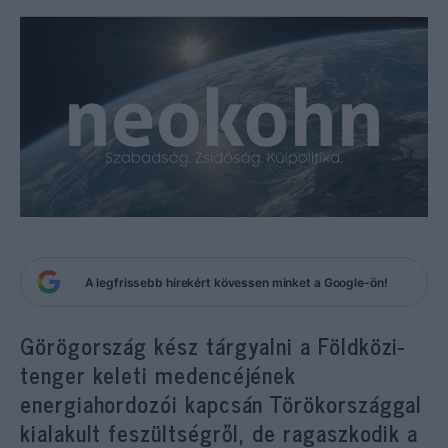
A legfrissebb hírekért kövessen minket a Google-ön!
Görögország kész tárgyalni a Földközi-
tenger keleti medencéjének
energiahordozói kapcsán Törökországgal
kialakult feszültségről, de ragaszkodik a