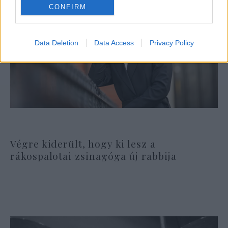
CONFIRM
Data Deletion
Data Access
Privacy Policy
Végre kiderült, hogy ki lesz a
rákospalotai zsinagóga új rabbija