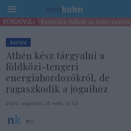
Kilépés
Kudarcba fulladt az iráni rezsimv
a
tartalomba
Külföld
Athén kész tárgyalni a
földközi-tengeri
energiahordozókról, de
ragaszkodik a jogaihoz
2020. augusztus 25. kedd, 16:02
MTI