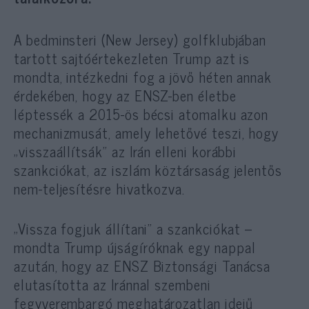
A bedminsteri (New Jersey) golfklubjában
tartott sajtóértekezleten Trump azt is
mondta, intézkedni fog a jövő héten annak
érdekében, hogy az ENSZ-ben életbe
léptessék a 2015-ös bécsi atomalku azon
mechanizmusát, amely lehetővé teszi, hogy
„visszaállítsák” az Irán elleni korábbi
szankciókat, az iszlám köztársaság jelentős
nem-teljesítésre hivatkozva.
„Vissza fogjuk állítani” a szankciókat –
mondta Trump újságíróknak egy nappal
azután, hogy az ENSZ Biztonsági Tanácsa
elutasította az Iránnal szembeni
fegyverembargó meghatározatlan idejű