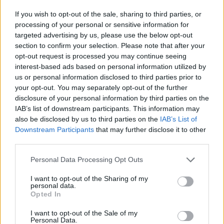
Németország és Nagy-Britannia, míg a
If you wish to opt-out of the sale, sharing to third parties, or
mindössze két igen szavazatot az Egyesült
processing of your personal or sensitive information for
Államok és a Dominikai Köztársaság adta le.
targeted advertising by us, please use the below opt-out
section to confirm your selection. Please note that after your
opt-out request is processed you may continue seeing
Haszan Róháni iráni elnök szombaton azt
interest-based ads based on personal information utilized by
mondta, az Egyesült Államok „megalázó
us or personal information disclosed to third parties prior to
vereséget” szenvedett a BT-ben.
your opt-out. You may separately opt-out of the further
disclosure of your personal information by third parties on the
IAB’s list of downstream participants. This information may
also be disclosed by us to third parties on the
IAB’s List of
„Nem emlékszem olyan esetre,
Downstream Participants
that may further disclose it to other
third parties.
amikor az Egyesült Államok
hónapokig készített elő egy
Please note that this website/app uses one or more Google
Personal Data Processing Opt Outs
services and may gather and store information including but
határozatot, hogy csapás mérjen
not limited to your visit or usage behaviour. You may click to
I want to opt-out of the Sharing of my
personal data.
az Iráni Iszlám Köztársaságra,
grant or deny consent to Google and its third-party tags to
Opted In
use your data for below specified purposes in below Google
hogy aztán végül mindössze egy
consent section.
I want to opt-out of the Sale of my
szavazatot gyűjtsön be”
Personal Data.