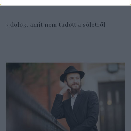
7 dolog, amit nem tudott a sóletről