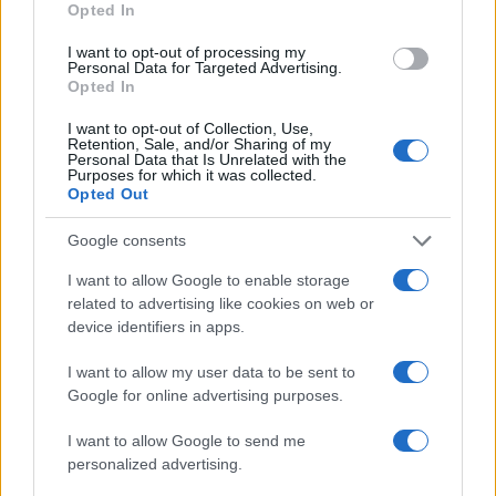
Opted In
I want to opt-out of processing my
Personal Data for Targeted Advertising.
– mondta Róháni egy televíziós beszédben,
Opted In
országa számára nagy sikernek nevezve az
ENSZ BT-ben született döntést.
I want to opt-out of Collection, Use,
Retention, Sale, and/or Sharing of my
Personal Data that Is Unrelated with the
Purposes for which it was collected.
Mike Pompeo amerikai külügyminiszter
Opted Out
„megbocsáthatatlannak” minősítette a
Google consents
döntést. „Ez egy súlyos hiba, sajnáljuk” –
I want to allow Google to enable storage
jelentette ki szombaton, a lengyelországi
related to advertising like cookies on web or
látogatásán tartott sajtóértekezleten. Gabi
device identifiers in apps.
Askenázi izraeli külügyminiszter a BT-
szavazás eredményére reagálva azt mondta,
I want to allow my user data to be sent to
Google for online advertising purposes.
az Iránnal szembeni fegyverembargó
meghosszabbításának elutasítása további
I want to allow Google to send me
instabilitást fog okozni a Közel-Keleten.
personalized advertising.