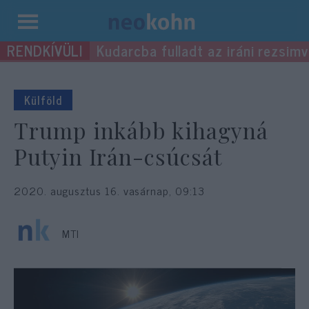
Kilépés
Kudarcba fulladt az iráni rezsimv
a
tartalomba
Külföld
Trump inkább kihagyná
Putyin Irán-csúcsát
2020. augusztus 16. vasárnap, 09:13
MTI