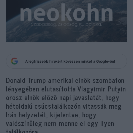
A legfrissebb hírekért kövessen minket a Google-ön!
Donald Trump amerikai elnök szombaton
lényegében elutasította Vlagyimir Putyin
orosz elnök előző napi javaslatát, hogy
hétoldalú csúcstalálkozón vitassák meg
Irán helyzetét, kijelentve, hogy
valószínűleg nem menne el egy ilyen
találkozóra.