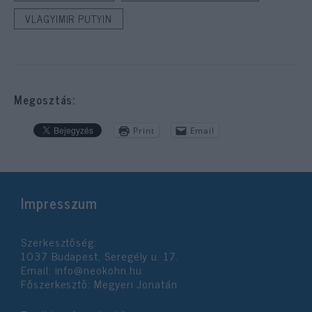
VLAGYIMIR PUTYIN
Megosztás:
Print
Email
Impresszum
Szerkesztőség:
1037 Budapest, Seregély u. 17.
Email:
info@neokohn.hu
Főszerkesztő: Megyeri Jonatán