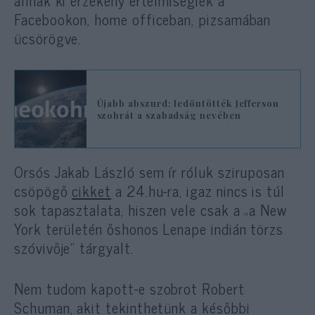
Facebookon, home officeban, pizsamában
ücsörögve.
Újabb abszurd: ledöntötték Jefferson
szobrát a szabadság nevében
Orsós Jakab László sem ír róluk sziruposan
csöpögő
cikket
a 24.hu-ra, igaz nincs is túl
sok tapasztalata, hiszen vele csak a „a New
York területén őshonos Lenape indián törzs
szóvivője” tárgyalt.
Nem tudom kapott-e szobrot Robert
Schuman, akit tekinthetünk a későbbi