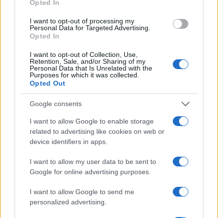
kérdés, de ez már nem Jefferson bűne, ahogy
Opted In
Schuman sem felel egyes uniós cégek és
I want to opt-out of processing my
államok minősíthetetlen módszereiért.
Personal Data for Targeted Advertising.
Opted In
A valamiért járványügyben is egyre aktívabb
I want to opt-out of Collection, Use,
Retention, Sale, and/or Sharing of my
(ál)szakértőként feltűnő megmondóember,
Personal Data that Is Unrelated with the
Purposes for which it was collected.
baloldali celebközgazdász Pogátsa Zoltán
Opted Out
nem mulasztott el posztolni egy képet
Google consents
Sztálin ledöntött szobráról, ezzel gondolva
legitimizálni azt, ami hetek óta zajlik Nyugat-
I want to allow Google to enable storage
Európában és Amerikában. Nem hiszem, hogy
related to advertising like cookies on web or
device identifiers in apps.
bele kellene mennem annak kifejtésébe, hány
helyen hazug ez a párhuzam, talán csak
I want to allow my user data to be sent to
annyit tennék hozzá, hogy
Google for online advertising purposes.
I want to allow Google to send me
personalized advertising.
’56-ban szobrot dönteni