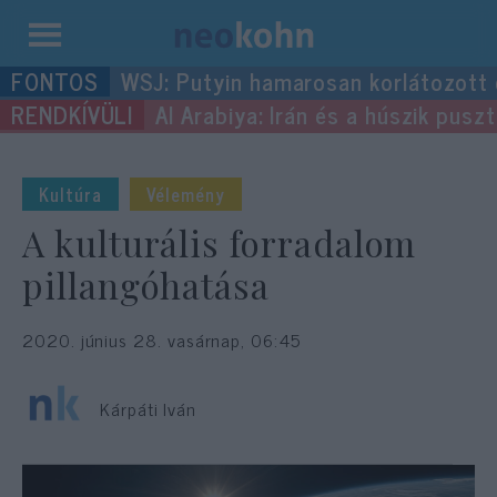
Kilépés
WSJ: Putyin hamarosan korlátozott
a
Al Arabiya: Irán és a húszik pus
tartalomba
Kultúra
Vélemény
A kulturális forradalom
pillangóhatása
2020. június 28. vasárnap, 06:45
Kárpáti Iván