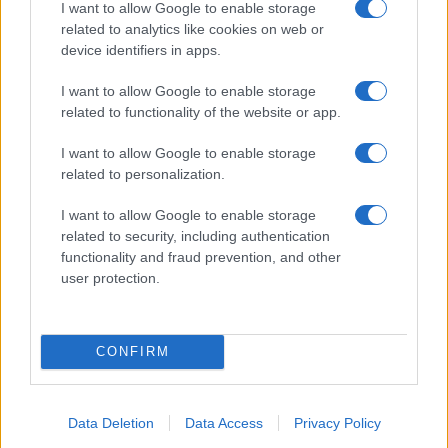
I want to allow Google to enable storage
Magyarországon, az egy másik
related to analytics like cookies on web or
liga volt, a bitófát kockáztatta,
device identifiers in apps.
aki a közelébe került. Sajnos már
I want to allow Google to enable storage
most többet értekeztem róla,
related to functionality of the website or app.
mint amennyit érdemel.
I want to allow Google to enable storage
related to personalization.
De, ha már 1956, mit kellene kezdenünk Nagy
I want to allow Google to enable storage
Imrével, amennyiben a most zajló kulturális
related to security, including authentication
functionality and fraud prevention, and other
forradalom felől vizsgáljuk a munkásságát?
user protection.
Nyilván nem lehetnénk olyan nagylelkűek,
hogy csak a Parlament mellől száműzzük. Be
kell olvasztani, hiszen egy padlássöprő,
CONFIRM
moszkovita komcsi volt! Vagy megengedjük
magunknak a gondolkodás és az árnyalt
megközelítés luxusát, akkor pedig máris ott
Data Deletion
Data Access
Privacy Policy