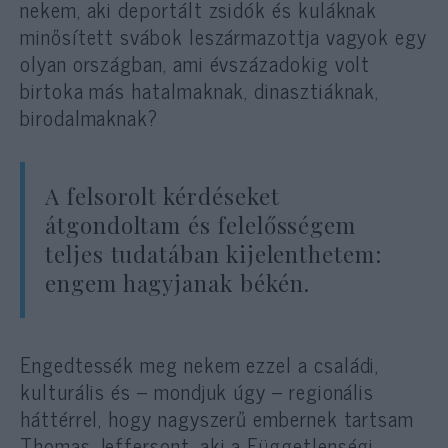
nekem, aki deportált zsidók és kuláknak
minősített svábok leszármazottja vagyok egy
olyan országban, ami évszázadokig volt
birtoka más hatalmaknak, dinasztiáknak,
birodalmaknak?
A felsorolt kérdéseket
átgondoltam és felelősségem
teljes tudatában kijelenthetem:
engem hagyjanak békén.
Engedtessék meg nekem ezzel a családi,
kulturális és – mondjuk úgy – regionális
háttérrel, hogy nagyszerű embernek tartsam
Thomas Jeffersont
, aki a Függetlenségi