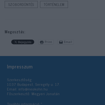
SZOBORDÖNTÉS
TÖRTÉNELEM
Megosztás:
Print
Email
Impresszum
Szerkesztőség:
1037 Budapest, Seregély u. 17.
Email:
info@neokohn.hu
Főszerkesztő: Megyeri Jonatán
További információ »