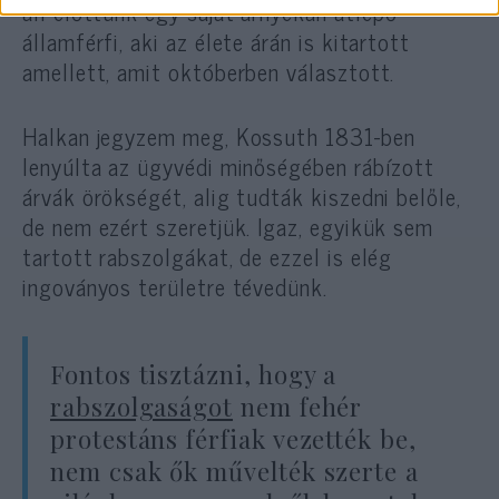
áll előttünk egy saját árnyékán átlépő
államférfi, aki az élete árán is kitartott
amellett, amit októberben választott.
Halkan jegyzem meg, Kossuth 1831-ben
lenyúlta az ügyvédi minőségében rábízott
árvák örökségét, alig tudták kiszedni belőle,
de nem ezért szeretjük. Igaz, egyikük sem
tartott rabszolgákat, de ezzel is elég
ingoványos területre tévedünk.
Fontos tisztázni, hogy a
rabszolgaságot
nem fehér
protestáns férfiak vezették be,
nem csak ők művelték szerte a