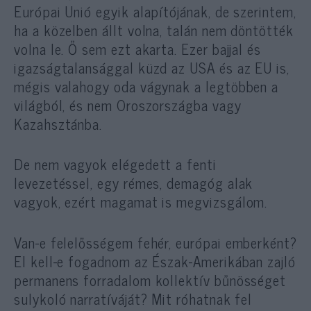
Európai Unió egyik alapítójának, de szerintem,
ha a közelben állt volna, talán nem döntötték
volna le. Ő sem ezt akarta. Ezer bajjal és
igazságtalansággal küzd az USA és az EU is,
mégis valahogy oda vágynak a legtöbben a
világból, és nem Oroszországba vagy
Kazahsztánba.
De nem vagyok elégedett a fenti
levezetéssel, egy rémes, demagóg alak
vagyok, ezért magamat is megvizsgálom.
Van-e felelősségem fehér, európai emberként?
El kell-e fogadnom az Észak-Amerikában zajló
permanens forradalom kollektív bűnösséget
sulykoló narratíváját? Mit róhatnak fel