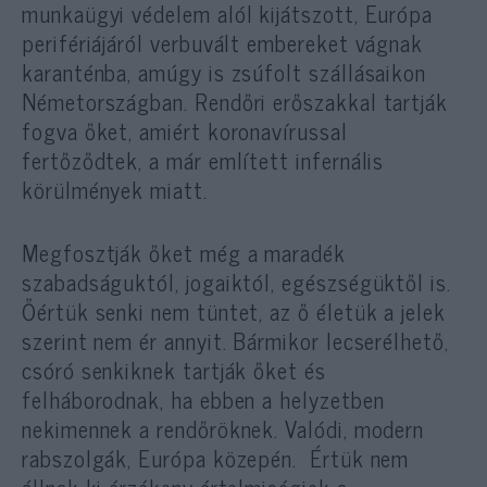
munkaügyi védelem alól kijátszott, Európa
perifériájáról verbuvált embereket vágnak
karanténba, amúgy is zsúfolt szállásaikon
Németországban. Rendőri erőszakkal tartják
fogva őket, amiért koronavírussal
fertőződtek, a már említett infernális
körülmények miatt.
Megfosztják őket még a maradék
szabadságuktól, jogaiktól, egészségüktől is.
Őértük senki nem tüntet, az ő életük a jelek
szerint nem ér annyit. Bármikor lecserélhető,
csóró senkiknek tartják őket és
felháborodnak, ha ebben a helyzetben
nekimennek a rendőröknek. Valódi, modern
rabszolgák, Európa közepén. Értük nem
állnak ki érzékeny értelmiségiek a