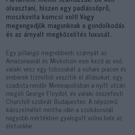
olvasztani, hiszen egy padlássöprő,
moszkovita komcsi volt! Vagy
megengedjük magunknak a gondolkodás
és az árnyalt megközelítés luxusát.
Egy pillangó megrebbenti szárnyát az
Amazonasnál és Miskolcon esni kezd az eső,
valaki vesz egy tobzoskát a vuhani piacon és
emberek tízmilliói veszítik el állásukat, egy
szadista rendőr Minneapolisban a nyílt utcán
megöli George Floydot, és valaki összefesti
Churchill szobrát Budapesten. A népszerű
káoszelmélet mintha idén a szokásosnál
nagyobb mértékben gyalogolt volna bele az
életünkbe.