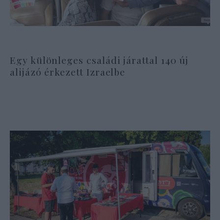
Egy különleges családi járattal 140 új
alijázó érkezett Izraelbe