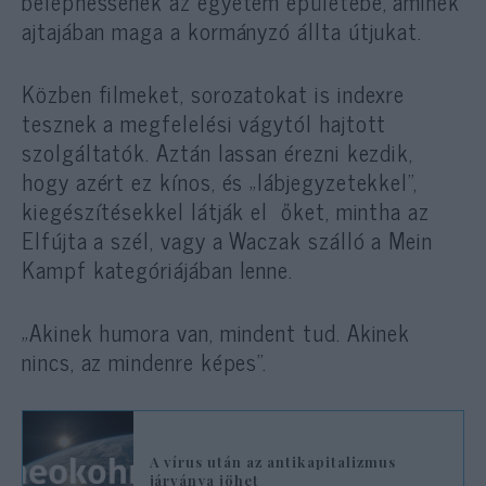
beléphessenek az egyetem épületébe, aminek
ajtajában maga a kormányzó állta útjukat.
Közben filmeket, sorozatokat is indexre
tesznek a megfelelési vágytól hajtott
szolgáltatók. Aztán lassan érezni kezdik,
hogy azért ez kínos, és „lábjegyzetekkel”,
kiegészítésekkel látják el őket, mintha az
Elfújta a szél, vagy a Waczak szálló a Mein
Kampf kategóriájában lenne.
„Akinek humora van, mindent tud. Akinek
nincs, az mindenre képes”.
A vírus után az antikapitalizmus
járványa jöhet