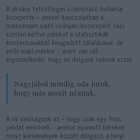
A járvány tetszőleges számozású hullámai
közepette – amivel kapcsolatban a
mainstream sajtó csúnyán leszerepelt, napi
szinten keltve pánikot a statisztikák
kontextusukból kiragadott tálalásával, de
erről majd máskor -, azért van idő
elgondolkodni, hogy mi dolgunk nekünk ezzel.
Nagyjából mindig oda jutok,
hogy más mozit nézünk.
A mi valóságunk az – hogy csak egy friss
példát említsek -, amikor nyomott béreken,
rossz körülmények között dolgozó, a helyi