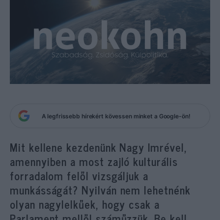
A legfrissebb hírekért kövessen minket a Google-ön!
Mit kellene kezdenünk Nagy Imrével,
amennyiben a most zajló kulturális
forradalom felől vizsgáljuk a
munkásságát? Nyilván nem lehetnénk
olyan nagylelkűek, hogy csak a
Parlament mellől száműzzük. Be kell