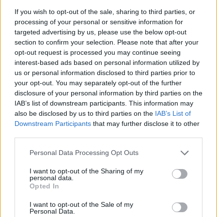
kormányzottak beleegyezésén nyugszik. Ha
If you wish to opt-out of the sale, sharing to third parties, or
bármikor, bármely Kormányforma
processing of your personal or sensitive information for
alkalmatlanná válik e célok megvalósítására, a
targeted advertising by us, please use the below opt-out
section to confirm your selection. Please note that after your
nép Joga, hogy az ilyen kormányzatot
opt-out request is processed you may continue seeing
megváltoztassa vagy eltörölje, és új
interest-based ads based on personal information utilized by
Kormányzatot létesítsen, olyan elvekre
us or personal information disclosed to third parties prior to
alapítva és hatalmát olyan módon szervezve,
your opt-out. You may separately opt-out of the further
disclosure of your personal information by third parties on the
amely jobban védi Biztonságát, és jobban
IAB’s list of downstream participants. This information may
elősegíti Boldogulását
.”
also be disclosed by us to third parties on the
IAB’s List of
Downstream Participants
that may further disclose it to other
third parties.
Please note that this website/app uses one or more Google
Personal Data Processing Opt Outs
A polgári szabadság és a szabad piac
services and may gather and store information including but
vetett véget a rabszolgaságnak
not limited to your visit or usage behaviour. You may click to
I want to opt-out of the Sharing of my
personal data.
grant or deny consent to Google and its third-party tags to
Opted In
use your data for below specified purposes in below Google
Hogy mindez mennyire valósul meg, az más
consent section.
I want to opt-out of the Sale of my
Personal Data.