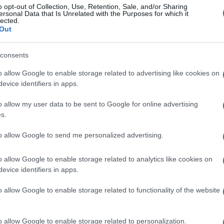
o opt-out of Collection, Use, Retention, Sale, and/or Sharing
ersonal Data that Is Unrelated with the Purposes for which it
zakértők további tiltakozásokra számítanak. Hét
lected.
Out
tanak este, a Hongkongi Egyetem kampuszán pedig
zárlás áldozatainak emlékművét.
consents
o allow Google to enable storage related to advertising like cookies on
rtunk attól, hogy utolsó alkalommal tarthattunk h
evice identifiers in apps.
gkongiak örökké emlékeznek fognak arra, hogy mi 
 fiatal nő.
o allow my user data to be sent to Google for online advertising
s.
to allow Google to send me personalized advertising.
A járványt legtöbben csak ürügynek tart
megemlékezés betiltására, a közvélekedés
o allow Google to enable storage related to analytics like cookies on
evice identifiers in apps.
politikai okok állnak a háttérben.
o allow Google to enable storage related to functionality of the website
tójelentések szerint Pekingben is fokozták a bizto
o allow Google to enable storage related to personalization.