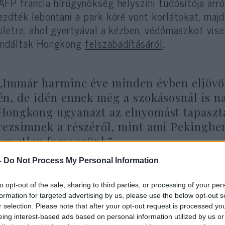
AFP francia hírügynökség helyszíni tudósítója arr
ezdték lebontani a park köré vont korlátokat, maj
ületre, ahol gyertyával a kézben, védőmaszkot vis
andáltak Hongkong
felszabadításáról
.
„Immár harminc éve minden évben eljövök
én, de idén ennek még a szokásosnál is n
Hongkong ugyanazt az elnyomást tapaszt
rezsimnek a részéről, mint ami Pekingben 
egyetlen fegyverünk”
-
Do Not Process My Personal Information
ondta egy 74 éves helyi lakos.
to opt-out of the sale, sharing to third parties, or processing of your per
formation for targeted advertising by us, please use the below opt-out s
r selection. Please note that after your opt-out request is processed y
eing interest-based ads based on personal information utilized by us or