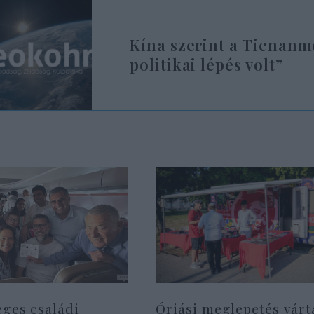
Kína szerint a Tienanm
politikai lépés volt”
eges családi
Óriási meglepetés várt