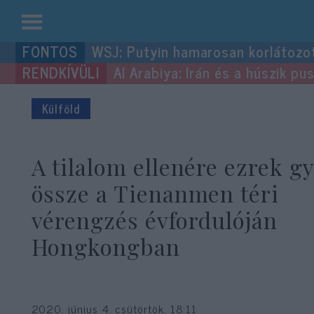
Kilépés
WSJ: Putyin hamarosan korlátozo
a
Al Arabiya: Irán és a húszik p
tartalomba
Külföld
A tilalom ellenére ezrek g
össze a Tienanmen téri
vérengzés évfordulóján
Hongkongban
2020. június 4. csütörtök, 18:11