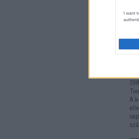
szo
I want t
Cs
authenti
ame
Err
hog
„id
198
Tie
A k
ell
nap
szá