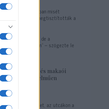
 katolikus templomban misét
 diákok délután megtisztították a
asonló ceremóniát, de a
történt június 4-én” – szögezte le
ják a hongkongi és makaói
 szerint egyértelműen
nsági intézkedéseket, az utcákon a