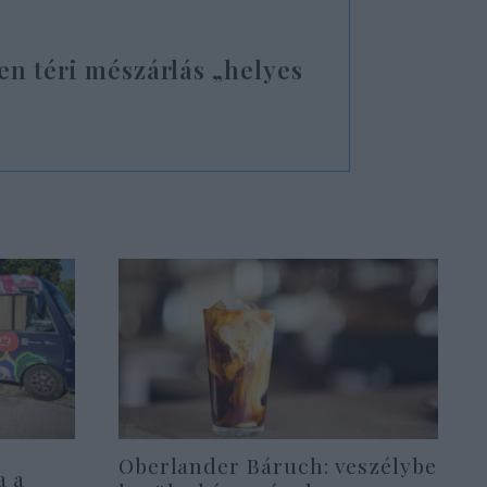
en téri mészárlás „helyes
Oberlander Báruch: veszélybe
a a