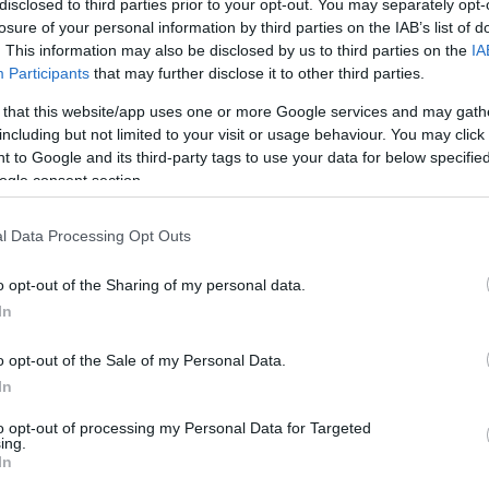
disclosed to third parties prior to your opt-out. You may separately opt-
losure of your personal information by third parties on the IAB’s list of
. This information may also be disclosed by us to third parties on the
IA
Participants
that may further disclose it to other third parties.
 that this website/app uses one or more Google services and may gath
including but not limited to your visit or usage behaviour. You may click 
 to Google and its third-party tags to use your data for below specifi
ogle consent section.
l Data Processing Opt Outs
o opt-out of the Sharing of my personal data.
In
o opt-out of the Sale of my Personal Data.
In
őbb a rendőrök paprikaspray-vel oszlatták fel a 
to opt-out of processing my Personal Data for Targeted
yedben, ahol több százan vonultak utcára, és egyes
ing.
In
beket őrizetbe vettek.