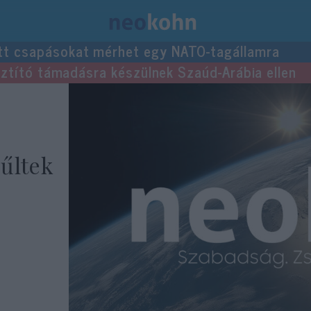
tt csapásokat mérhet egy NATO-tagállamra
usztító támadásra készülnek Szaúd-Arábia ellen
yűltek