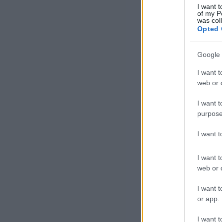
I want t
of my P
A s
was col
Opted 
tar
més
Google 
I want t
„Ta
web or d
hon
egy
I want t
purpose
I want 
I want t
web or d
I want t
or app.
Saj
I want t