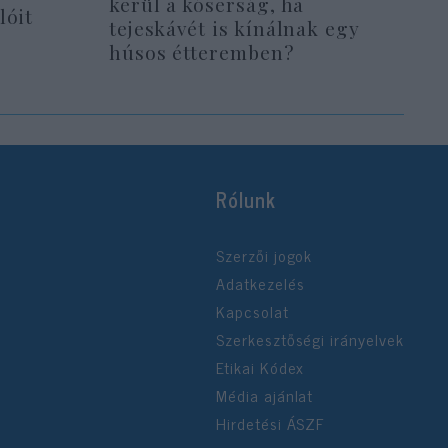
kerül a kóserság, ha
lóit
tejeskávét is kínálnak egy
húsos étteremben?
Rólunk
Szerzői jogok
Adatkezelés
Kapcsolat
Szerkesztőségi irányelvek
Etikai Kódex
Média ajánlat
Hirdetési ÁSZF