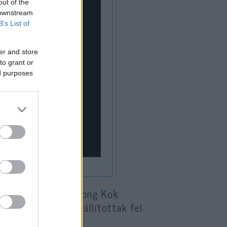
out of the
 downstream
B’s List of
er and store
to grant or
ed purposes
demonstrálókat a Mong Kok
ek úttorlaszokat állítottak fel.