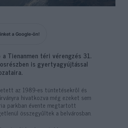
inket a Google-ön!
e a Tienanmen téri vérengzés 31.
osrészben is gyertyagyújtással
ozataira.
etett az 1989-es tüntetésekről és
járványra hivatkozva még ezeket sem
ria parkban évente megtartott
etlenül összegyűltek a belvárosban.