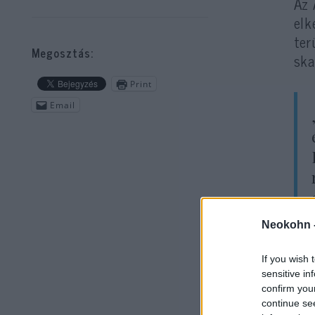
Az 
elk
ter
Megosztás:
sk
Print
Email
Neokohn 
– m
If you wish 
sensitive in
confirm you
continue se