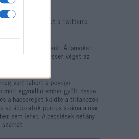
itett egy fényképet a Twitterre,
ató.
lszólította az Egyesült Államokat,
g belügyeibe, s vessen véget az
eg vert tábort a pekingi
 mint egymillió ember gyűlt össze.
 és a hadsereget küldte a tiltakozók
 de az áldozatok pontos száma a mai
teni sem lehet. A becslések néhány
k számát.