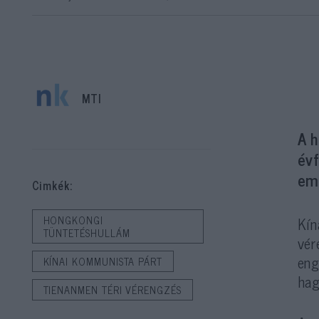
MTI
A h
év
eml
Cimkék:
Kín
HONGKONGI
TÜNTETÉSHULLÁM
vér
eng
KÍNAI KOMMUNISTA PÁRT
hag
TIENANMEN TÉRI VÉRENGZÉS