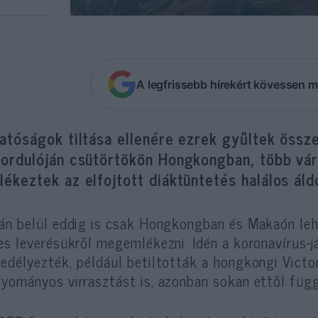
A legfrissebb hírekért kövessen m
atóságok tiltása ellenére ezrek gyűltek össz
fordulóján csütörtökön Hongkongban, több vár
ékeztek az elfojtott diáktüntetés halálos áld
án belül eddig is csak Hongkongban és Makaón leh
es leverésükről megemlékezni. Idén a koronavírus-
edélyezték, például betiltották a hongkongi Victo
yományos virrasztást is, azonban sokan ettől függ