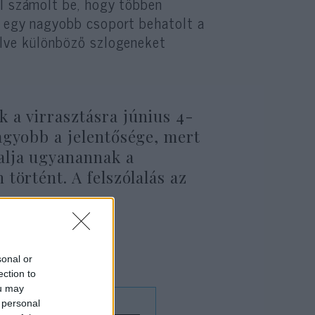
ól számolt be, hogy többen
d egy nagyobb csoport behatolt a
elve különböző szlogeneket
 a virrasztásra június 4-
agyobb a jelentősége, mert
alja ugyanannak a
történt. A felszólalás az
sonal or
ection to
ou may
 personal