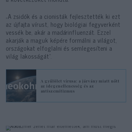
„A zsidók és a cionisták fejlesztették ki ezt
az újfajta vírust, hogy biológiai fegyverként
vessék be, akár a madárinfluenzát. Ezzel
akarják a maguk képére formálni a világot,
országokat elfoglalni és semlegesíteni a
világ lakosságát”.
A gyűlölet vírusa: a járvány miatt nőtt
az idegenellenesség és az
antiszemitizmus