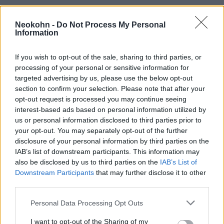
Az összeesküvés-elméleteket kitalálók
magukat minden esetben áldozatként
Neokohn -
Do Not Process My Personal
Information
azonosítják. A „Plandemic” videóban az egész
világ valamiféle üldöztetés áldozata, melyet
If you wish to opt-out of the sale, sharing to third parties, or
a média és az összeesküvés-elméletet
processing of your personal or sensitive information for
gyártók maguk fednek fel.
targeted advertising by us, please use the below opt-out
section to confirm your selection. Please note that after your
opt-out request is processed you may continue seeing
Bizonyítékokra való immunitás
interest-based ads based on personal information utilized by
us or personal information disclosed to third parties prior to
your opt-out. You may separately opt-out of the further
Többek közt azért is nehéz meggyőzni az
disclosure of your personal information by third parties on the
összeesküvésben hívőket tévedésükről, mert
IAB’s list of downstream participants. This information may
számukra a bizonyítékok esetleges hiánya is
also be disclosed by us to third parties on the
IAB’s List of
bizonyítékként szolgál elméletük
Downstream Participants
that may further disclose it to other
third parties.
alátámasztására.
Please note that this website/app uses one or more Google
Personal Data Processing Opt Outs
services and may gather and store information including but
Minden egy irányba mutat
not limited to your visit or usage behaviour. You may click to
I want to opt-out of the Sharing of my