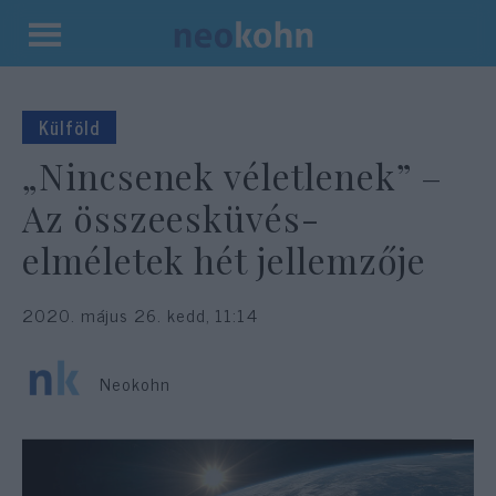
Kilépés
a
tartalomba
Külföld
„Nincsenek véletlenek” –
Az összeesküvés-
elméletek hét jellemzője
2020. május 26. kedd, 11:14
Neokohn