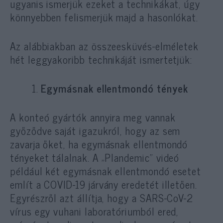
ugyanis ismerjük ezeket a technikákat, úgy
könnyebben felismerjük majd a hasonlókat.
Az alábbiakban az összeesküvés-elméletek
hét leggyakoribb technikáját ismertetjük:
Egymásnak ellentmondó tények
A konteó gyártók annyira meg vannak
győződve saját igazukról, hogy az sem
zavarja őket, ha egymásnak ellentmondó
tényeket tálalnak. A „Plandemic” videó
például két egymásnak ellentmondó esetet
említ a COVID-19 járvány eredetét illetően.
Egyrészről azt állítja, hogy a SARS-CoV-2
vírus egy vuhani laboratóriumból ered,