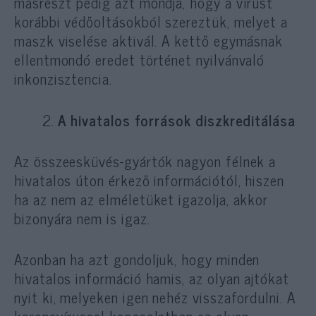
másrészt pedig azt mondja, hogy a vírust
korábbi védőoltásokból szereztük, melyet a
maszk viselése aktivál. A kettő egymásnak
ellentmondó eredet történet nyilvánvaló
inkonzisztencia.
A hivatalos források diszkreditálása
Az összeesküvés-gyártók nagyon félnek a
hivatalos úton érkező információtól, hiszen
ha az nem az elméletüket igazolja, akkor
bizonyára nem is igaz.
Azonban ha azt gondoljuk, hogy minden
hivatalos információ hamis, az olyan ajtókat
nyit ki, melyeken igen nehéz visszafordulni. A
koronavírussal kapcsolatban ez olyan