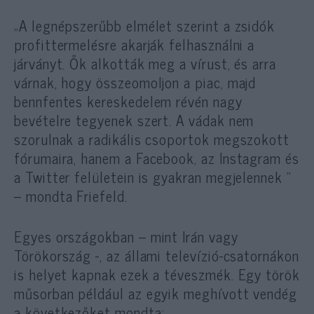
„A legnépszerűbb elmélet szerint a zsidók
profittermelésre akarják felhasználni a
járványt. Ők alkották meg a vírust, és arra
várnak, hogy összeomoljon a piac, majd
bennfentes kereskedelem révén nagy
bevételre tegyenek szert. A vádak nem
szorulnak a radikális csoportok megszokott
fórumaira, hanem a Facebook, az Instagram és
a Twitter felületein is gyakran megjelennek ”
– mondta Friefeld.
Egyes országokban – mint Irán vagy
Törökország -, az állami televízió-csatornákon
is helyet kapnak ezek a téveszmék. Egy török
műsorban például az egyik meghívott vendég
a következőket mondta: