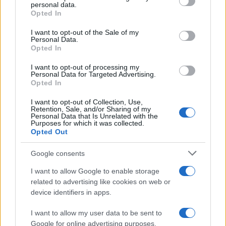
personal data.
grant or deny consent to Google and its third-party tags to
Opted In
use your data for below specified purposes in below Google
A konteó gyártói mindenhol ráutaló jeleket
consent section.
I want to opt-out of the Sale of my
látnak, és ők azok, akik a képzeletbeli
Personal Data.
pontokat összekötik. A véletlenszerű
Opted In
események mögött minden esetben
I want to opt-out of processing my
Personal Data for Targeted Advertising.
szándékosságot vélnek felfedezni.
Opted In
I want to opt-out of Collection, Use,
Miként lehet azonban az összeesküvés-
Retention, Sale, and/or Sharing of my
Personal Data that Is Unrelated with the
elméleteknek ellenállni? Az első és
Purposes for which it was collected.
legfontosabb a kritikus gondolkodás. Ennek
Opted Out
egyik lehetséges megnyilvánulása, hogy az
Google consents
összeesküvés-elméletek láttán felhívjuk a
I want to allow Google to enable storage
figyelmet a fent említett jellemzők
related to advertising like cookies on web or
megjelenésére. A konspirációs gondolkodás
device identifiers in apps.
ellentéte a kritikus gondolkodás, az
egészséges szkepticizmus minden esetben.
I want to allow my user data to be sent to
Google for online advertising purposes.