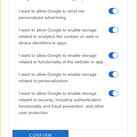
A koronavírus-járvánnyal kapcsolatban
I want to allow Google to send me
personalized advertising.
természetesen nem csak a „Plandemic” videó
volt az egyetlen összeesküvés-elméletet
I want to allow Google to enable storage
bemutató anyag. Felmérések szerint
related to analytics like cookies on web or
jelentősen erősödtek az antiszemita jellegű
device identifiers in apps.
megnyilvánulások, jellemzően a közösségi
I want to allow Google to enable storage
médiában, a zsidókat a vírus okozóiként és
related to functionality of the website or app.
terjesztőiként feltüntetve.
I want to allow Google to enable storage
related to personalization.
Mint arról mi is
beszámoltunk
, a
I want to allow Google to enable storage
Rágalmazásellenes Liga (ADL) jelentése
related to security, including authentication
szerint
functionality and fraud prevention, and other
user protection.
a járvány előrehaladtával
CONFIRM