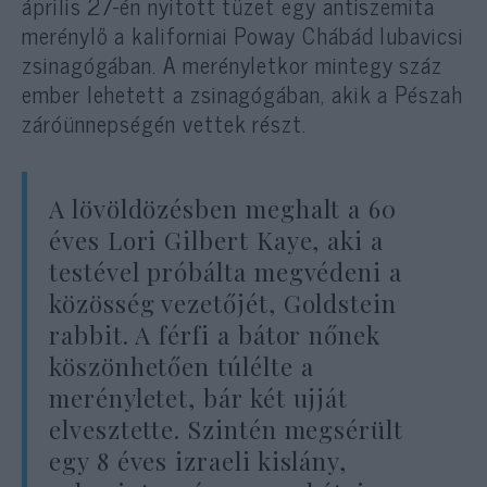
április 27-én nyitott tüzet egy antiszemita
merénylő a kaliforniai Poway Chábád lubavicsi
zsinagógában. A merényletkor mintegy száz
ember lehetett a zsinagógában, akik a Pészah
záróünnepségén vettek részt.
A lövöldözésben meghalt a 60
éves Lori Gilbert Kaye, aki a
testével próbálta megvédeni a
közösség vezetőjét, Goldstein
rabbit. A férfi a bátor nőnek
köszönhetően túlélte a
merényletet, bár két ujját
elvesztette. Szintén megsérült
egy 8 éves izraeli kislány,