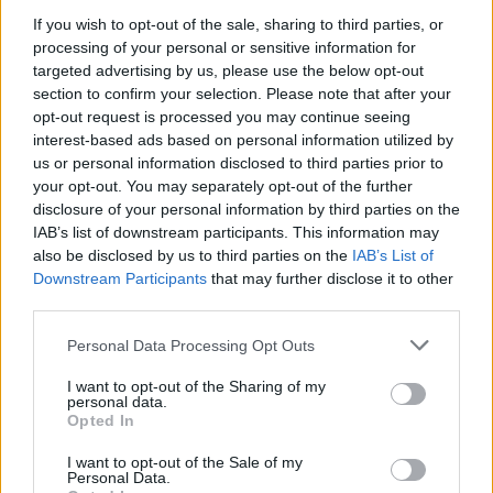
indítványozni fogják, hogy halálbüntetést
If you wish to opt-out of the sale, sharing to third parties, or
rendeljenek el az elkövető számára.
processing of your personal or sensitive information for
targeted advertising by us, please use the below opt-out
section to confirm your selection. Please note that after your
opt-out request is processed you may continue seeing
Teszik ezt annak ellenére, hogy
interest-based ads based on personal information utilized by
2006 óta senkin nem hajtottak
us or personal information disclosed to third parties prior to
your opt-out. You may separately opt-out of the further
végre halálbüntetést
disclosure of your personal information by third parties on the
Kaliforniában, Gavin Newsom
IAB’s list of downstream participants. This information may
also be disclosed by us to third parties on the
IAB’s List of
kormányzó pedig tavaly
Downstream Participants
that may further disclose it to other
moratóriumot rendelt el
third parties.
kivégzésekre.
Please note that this website/app uses one or more Google
Personal Data Processing Opt Outs
services and may gather and store information including but
not limited to your visit or usage behaviour. You may click to
I want to opt-out of the Sharing of my
personal data.
A fiatal férfi várhatóan június 2-án áll újra
grant or deny consent to Google and its third-party tags to
Opted In
use your data for below specified purposes in below Google
bíróság elé, miután tagadta, hogy gyűlölet
consent section.
I want to opt-out of the Sale of my
motiválta gyilkosságot hajtott volna végre.
Personal Data.