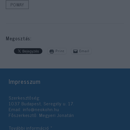
POWAY
Megosztás:
Print
Email
Impresszum
Szerkesztőség:
1037 Budapest, Seregély u. 17.
Email:
info@neokohn.hu
Főszerkesztő: Megyeri Jonatán
További információ »