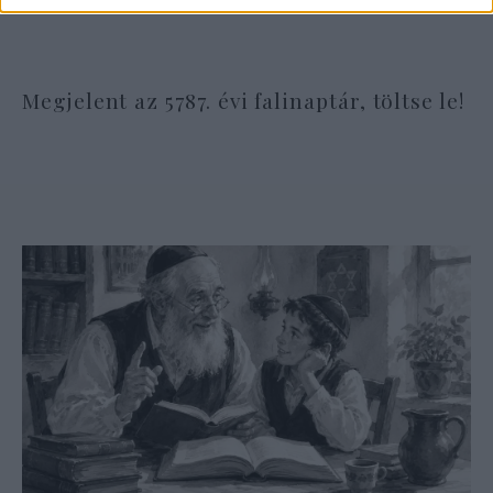
Megjelent az 5787. évi falinaptár, töltse le!