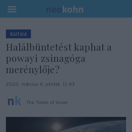
Kilépés
a
tartalomba
Külföld
Halálbüntetést kaphat a
powayi zsinagóga
merénylője?
2020. március 6. péntek, 11:43
The Times of Israel