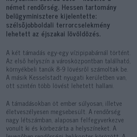
német rendőrség. Hessen tartomány
belügyminisztere kijelentette:
szélsőjobboldali terrorcselekmény
lehetett az éjszakai lövöldözés.
A két támadás egy-egy vízipipabárnál történt.
Az első helyszín a városközpontban található,
környékbeli tanúk 8-9 lövésről számoltak be.
A másik Kesselstadt nyugati kerületben van,
ott szintén több lövést lehetett hallani.
A támadásokban öt ember súlyosan, illetve
életveszélyesen megsebesült. A rendőrség
nagy létszámban, alaposan felfegyverkezve
vonult ki és körbezárta a helyszíneket. A
levegőben rendőrségi helikopter körözött. A