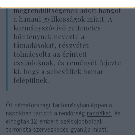
A szövetségi kormány mély
megrendültségének adott hangot
a hanaui gyilkosságok miatt. A
kormányszóvivő rettenetes
bűnténynek nevezte a
támadásokat, részvétét
tolmácsolta az érintett
családoknak, és reményét fejezte
ki, hogy a sebesültek hamar
felépülnek.
Öt németországi tartományban éppen a
napokban tartott a rendőrség
razziákat
, és
elfogtak 12 embert szélsőjobboldali
terrorista szervezkedés gyanúja miatt.