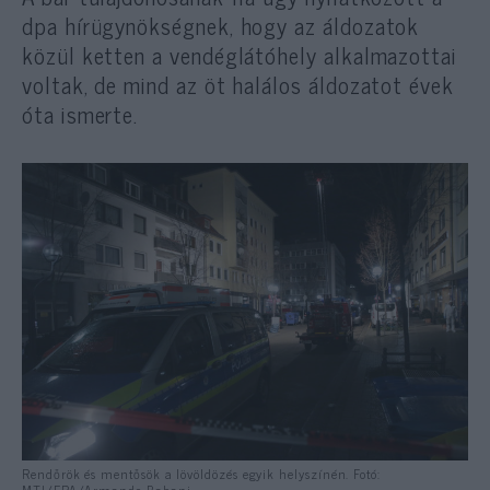
dpa hírügynökségnek, hogy az áldozatok
közül ketten a vendéglátóhely alkalmazottai
voltak, de mind az öt halálos áldozatot évek
óta ismerte.
Rendőrök és mentősök a lövöldözés egyik helyszínén. Fotó:
MTI/EPA/Armando Babani