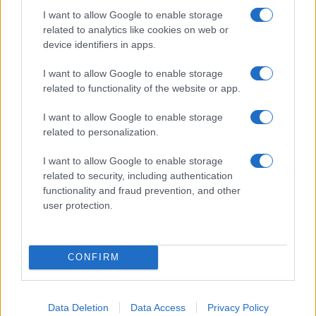
I want to allow Google to enable storage
related to analytics like cookies on web or
device identifiers in apps.
A hatóságok egyelőre nem erősítették meg
I want to allow Google to enable storage
az értesüléseket. Hanau mintegy 100 ezer
related to functionality of the website or app.
lakosú, Frankfurttól 20 kilométerre keletre
I want to allow Google to enable storage
található város.
related to personalization.
I want to allow Google to enable storage
A Bild
információja
szerint az első lövések
related to security, including authentication
este 10 órakor dördültek el a Midnight nevű
functionality and fraud prevention, and other
bárban. Akkor csengetett be a tettes és
user protection.
kezdett el lövöldözni a dohányzó részlegben.
A másik tetthely, az Arena Bar & Café
egészen közel volt a Midnight-hoz.
CONFIRM
Data Deletion
Data Access
Privacy Policy