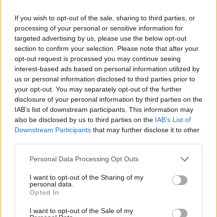
illetékes szövetségi legfőbb
ügyészség – közölte a miniszter.
If you wish to opt-out of the sale, sharing to third parties, or
processing of your personal or sensitive information for
targeted advertising by us, please use the below opt-out
section to confirm your selection. Please note that after your
A Hanauban történtek „támadást jelentenek a
opt-out request is processed you may continue seeing
szabad és békés társadalom ellen” – tette
interest-based ads based on personal information utilized by
hozzá. Közölte azt is, hogy a tettesnek nem
us or personal information disclosed to third parties prior to
your opt-out. You may separately opt-out of the further
volt korábbi rendőrségi ügye.
disclosure of your personal information by third parties on the
IAB’s list of downstream participants. This information may
A Bild és több más lap, hírportál és
also be disclosed by us to third parties on the
IAB’s List of
Downstream Participants
that may further disclose it to other
hírtelevízió egybehangzó értesülése szerint a
third parties.
feltételezett elkövető német volt,
Please note that this website/app uses one or more Google
rendelkezett fegyvertartási engedéllyel, és
Personal Data Processing Opt Outs
services and may gather and store information including but
jártas volt a lőfegyver-használatban.
not limited to your visit or usage behaviour. You may click to
I want to opt-out of the Sharing of my
personal data.
grant or deny consent to Google and its third-party tags to
Opted In
use your data for below specified purposes in below Google
Az illető hátrahagyott egy levelet és egy
consent section.
I want to opt-out of the Sale of my
videóüzenetet, amelyekben a lövöldözés