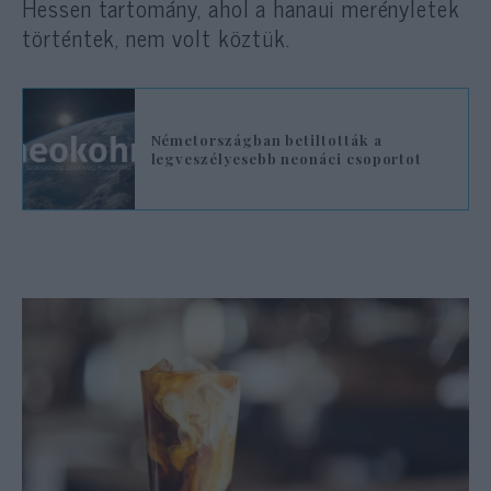
Hessen tartomány, ahol a hanaui merényletek
történtek, nem volt köztük.
Németországban betiltották a
legveszélyesebb neonáci csoportot