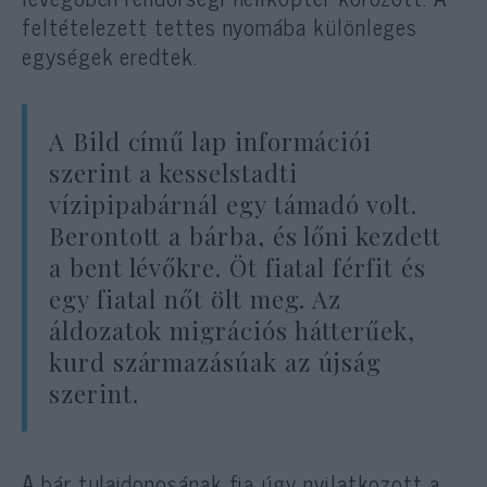
feltételezett tettes nyomába különleges
egységek eredtek.
A Bild című lap információi
szerint a kesselstadti
vízipipabárnál egy támadó volt.
Berontott a bárba, és lőni kezdett
a bent lévőkre. Öt fiatal férfit és
egy fiatal nőt ölt meg. Az
áldozatok migrációs hátterűek,
kurd származásúak az újság
szerint.
A bár tulajdonosának fia úgy nyilatkozott a