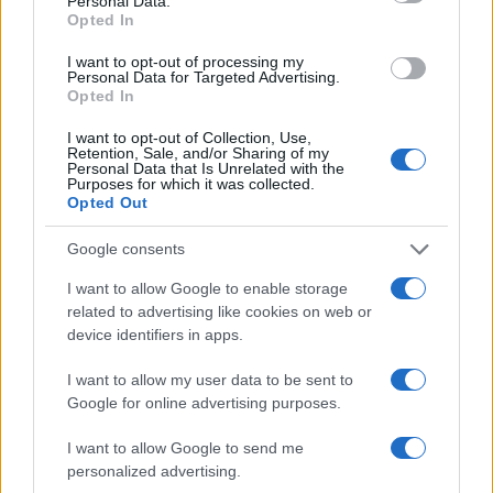
Personal Data.
elkövetőjeként azonosítja magát, és ismerteti
Opted In
indítékait. A sajtójelentések szerint okfejtése
I want to opt-out of processing my
Personal Data for Targeted Advertising.
erőteljesen idegenellenes, szélsőjobboldali
Opted In
természetű. Tobias R. már korábban is
I want to opt-out of Collection, Use,
felrakott a weboldalára idegengyűlölő,
Retention, Sale, and/or Sharing of my
összeesküvési elméleteket hirdető
Personal Data that Is Unrelated with the
Purposes for which it was collected.
tartalmakat.
Opted Out
Google consents
I want to allow Google to enable storage
related to advertising like cookies on web or
device identifiers in apps.
I want to allow my user data to be sent to
Google for online advertising purposes.
I want to allow Google to send me
personalized advertising.