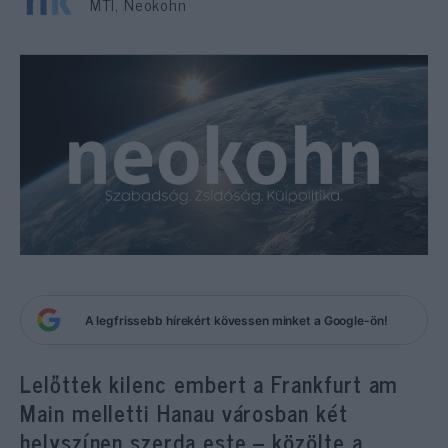
MTI, Neokohn
A legfrissebb hírekért kövessen minket a Google-ön!
Lelőttek kilenc embert a Frankfurt am
Main melletti Hanau városban két
helyszínen szerda este – közölte a