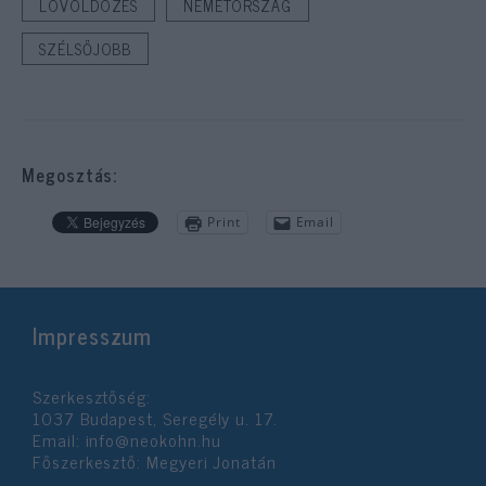
LÖVÖLDÖZÉS
NÉMETORSZÁG
SZÉLSŐJOBB
Megosztás:
Print
Email
Impresszum
Szerkesztőség:
1037 Budapest, Seregély u. 17.
Email:
info@neokohn.hu
Főszerkesztő: Megyeri Jonatán