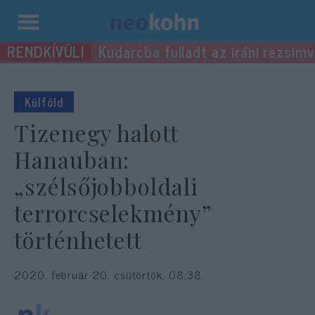
Kilépés
Kudarcba fulladt az iráni rezsimv
a
tartalomba
Külföld
Tizenegy halott
Hanauban:
„szélsőjobboldali
terrorcselekmény”
történhetett
2020. február 20. csütörtök, 08:38