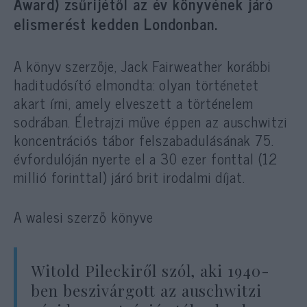
Award) zsűrijétől az év könyvének járó
elismerést kedden Londonban.
A könyv szerzője, Jack Fairweather korábbi
haditudósító elmondta: olyan történetet
akart írni, amely elveszett a történelem
sodrában. Életrajzi műve éppen az auschwitzi
koncentrációs tábor felszabadulásának 75.
évfordulóján nyerte el a 30 ezer fonttal (12
millió forinttal) járó brit irodalmi díjat.
A walesi szerző könyve
Witold Pileckiről szól, aki 1940-
ben beszivárgott az auschwitzi