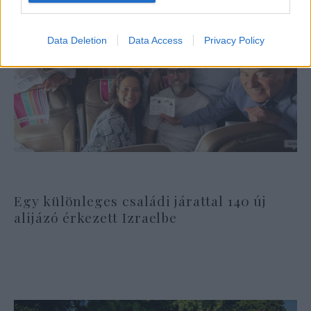
Data Deletion
Data Access
Privacy Policy
Egy különleges családi járattal 140 új
alijázó érkezett Izraelbe