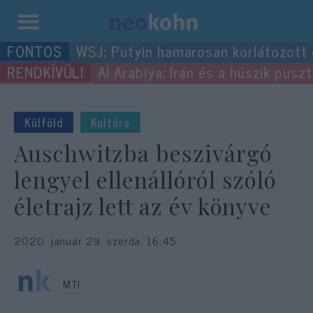
Kilépés
WSJ: Putyin hamarosan korlátozott
a
Al Arabiya: Irán és a húszik pus
tartalomba
Külföld
Kultúra
Auschwitzba beszivárgó
lengyel ellenállóról szóló
életrajz lett az év könyve
2020. január 29. szerda, 16:45
MTI