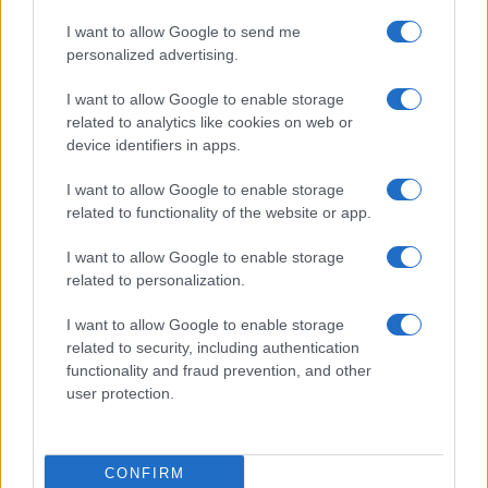
A kedden Londonban megrendezett díjátadó
I want to allow Google to send me
ceremónián az amerikai származású, de
personalized advertising.
Londonban dolgozó tanár, Anna Dempsey
I want to allow Google to enable storage
kapta a 3500 fonttal járó Costa novelladíjat.
related to analytics like cookies on web or
device identifiers in apps.
A Costa Könyvdíjat, amelyet korábban
I want to allow Google to enable storage
Whitbread Könyvdíjnak neveztek, 1971-ben
related to functionality of the website or app.
alapították a kortárs brit irodalom
I want to allow Google to enable storage
támogatására. A korábbi díjazottak között
related to personalization.
van Seamus Heaney, Ted Hughes és Sebastian
Barry, ők többször is megkapták az
I want to allow Google to enable storage
elismerést.
related to security, including authentication
functionality and fraud prevention, and other
user protection.
CONFIRM