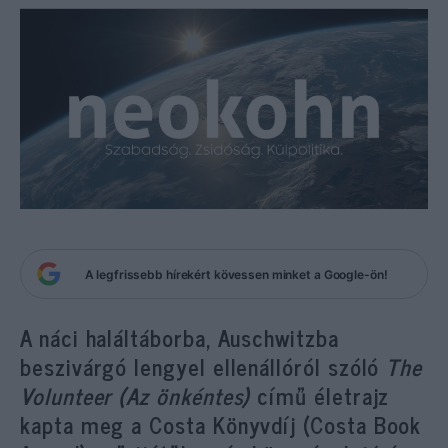
A legfrissebb hírekért kövessen minket a Google-ön!
A náci haláltáborba, Auschwitzba
beszivárgó lengyel ellenállóról szóló
The
Volunteer (Az önkéntes)
című életrajz
kapta meg a Costa Könyvdíj (Costa Book