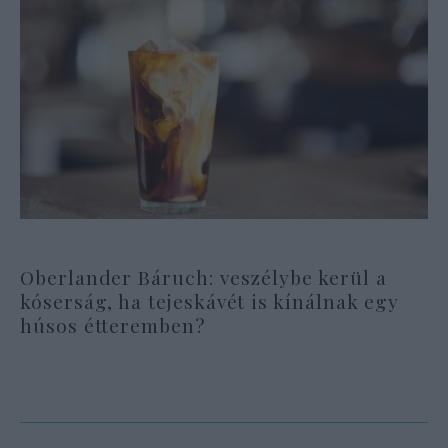
Oberlander Báruch: veszélybe kerül a
kóserság, ha tejeskávét is kínálnak egy
húsos étteremben?