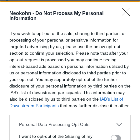
története, mint engem”
Neokohn -
Do Not Process My Personal
Information
— hangsúlyozta hozzátéve, hogy az
If you wish to opt-out of the sale, sharing to third parties, or
életrajznak erős üzenete van a ma élők
processing of your personal or sensitive information for
számára is.
targeted advertising by us, please use the below opt-out
section to confirm your selection. Please note that after your
opt-out request is processed you may continue seeing
A Costa Könyvdíj zsűrije „a történelmi
interest-based ads based on personal information utilized by
életrajzok rendkívüli mesterműveként”
us or personal information disclosed to third parties prior to
your opt-out. You may separately opt-out of the further
méltatta a könyvet.
disclosure of your personal information by third parties on the
IAB’s list of downstream participants. This information may
Tavaly az év könyve díjat szintén egy
also be disclosed by us to third parties on the
IAB’s List of
Downstream Participants
that may further disclose it to other
történelmi életrajz nyerte el: a The Cut Out
third parties.
Girl egy zsidó lányról szól, aki Hollandiában
Please note that this website/app uses one or more Google
bujkált a második világháború alatt.
Personal Data Processing Opt Outs
services and may gather and store information including but
not limited to your visit or usage behaviour. You may click to
I want to opt-out of the Sharing of my