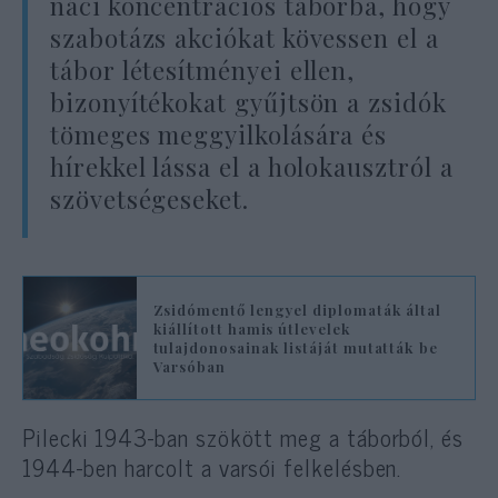
náci koncentrációs táborba, hogy
szabotázs akciókat kövessen el a
tábor létesítményei ellen,
bizonyítékokat gyűjtsön a zsidók
tömeges meggyilkolására és
hírekkel lássa el a holokausztról a
szövetségeseket.
Zsidómentő lengyel diplomaták által
kiállított hamis útlevelek
tulajdonosainak listáját mutatták be
Varsóban
Pilecki 1943-ban szökött meg a táborból, és
1944-ben harcolt a varsói felkelésben.