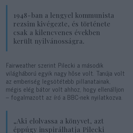
1948-ban a lengyel kommunista
rezsim kivégezte, és története
csak a kilencvenes években
került nyilvánosságra.
Fairweather szerint Pilecki a második
világháború egyik nagy hőse volt. Tanúja volt
az emberiség legsötétebb pillanatainak,
mégis elég bátor volt ahhoz, hogy ellenálljon
– fogalmazott az író a BBC-nek nyilatkozva.
„Aki elolvassa a könyvet, azt
éppúgy inspirálhatja Pilecki