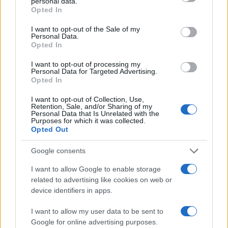
personal data.
grant or deny consent to Google and its third-party tags to
Opted In
use your data for below specified purposes in below Google
Egy zsidó kislány története nyerte a
consent section.
I want to opt-out of the Sale of my
Costa Book Awards nagydíját
Personal Data.
Opted In
I want to opt-out of processing my
A Costa Könyvdíj öt kategóriagyőztesét
Personal Data for Targeted Advertising.
Opted In
január elején hirdették ki. Az életrajzi művek
közül Fairweather művének ítélték oda a
I want to opt-out of Collection, Use,
Retention, Sale, and/or Sharing of my
díjat, a legjobb regény Jonathan Coe Middle
Personal Data that Is Unrelated with the
Purposes for which it was collected.
England című könyve lett, a debütáló
Opted Out
regényírók közül Sara Collins nyert The
Google consents
Confession of Frannie Langton című művével,
a költők közül Jean Chan győzött Fleche
I want to allow Google to enable storage
related to advertising like cookies on web or
című kötetével, a gyermekkönyvek
device identifiers in apps.
mezőnyéből pedig Jasbinder Bilan munkája, az
Asha & the Spirit Bird lett díjazott.
I want to allow my user data to be sent to
Google for online advertising purposes.