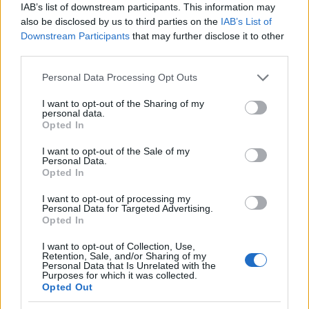
mindig jelentős nemek közötti szakadékot, és
IAB’s list of downstream participants. This information may
also be disclosed by us to third parties on the
IAB’s List of
egyre több nő lép majd csillagászi pályára a
Downstream Participants
that may further disclose it to other
közeljövőben.
third parties.
Please note that this website/app uses one or more Google
Personal Data Processing Opt Outs
services and may gather and store information including but
not limited to your visit or usage behaviour. You may click to
I want to opt-out of the Sharing of my
personal data.
grant or deny consent to Google and its third-party tags to
Zsidó nő sétál a világűrben
Opted In
use your data for below specified purposes in below Google
consent section.
I want to opt-out of the Sale of my
Personal Data.
Opted In
I want to opt-out of processing my
Personal Data for Targeted Advertising.
Opted In
I want to opt-out of Collection, Use,
Retention, Sale, and/or Sharing of my
Personal Data that Is Unrelated with the
Purposes for which it was collected.
Opted Out