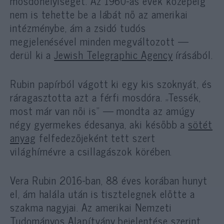
mosdóhelyiséget. Az 1960-as évek közepéig
nem is tehette be a lábát nő az amerikai
intézménybe, ám a zsidó tudós
megjelenésével minden megváltozott —
derül ki a
Jewish Telegraphic Agency
írásából.
Rubin papírból vágott ki egy kis szoknyát, és
ráragasztotta azt a férfi mosdóra. „Tessék,
most már van női is” — mondta az amúgy
négy gyermekes édesanya, aki később a
sötét
anyag
felfedezőjeként tett szert
világhírnévre a csillagászok körében.
Vera Rubin 2016-ban, 88 éves korában hunyt
el, ám halála után is tisztelegnek előtte a
szakma nagyjai. Az amerikai Nemzeti
Tudományos Alapítvány bejelentése szerint