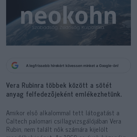
A legfrissebb hírekért kövessen minket a Google-ön!
Vera Rubinra többek között a sötét
anyag felfedezőjeként emlékezhetünk.
Amikor első alkalommal tett látogatást a
Caltech palomari csillagvizsgálójában Vera
Rubin, nem talált nők számára kijelölt