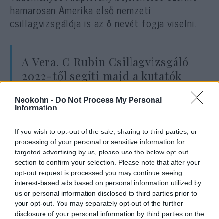
hamarosan Amerika első nemzeti
csillagvizsgálója is az ő nevét fogja viselni.
A Vera. C Rubin Csillagvizsgáló
2022-től segíti majd a kutatók
munkáját, akik a naprendszert
Neokohn -
Do Not Process My Personal
vizsgálják, és a tejútrendszer,
Information
valamint a sötét anyag további
rejtelmeit keresik. Az amerikai
If you wish to opt-out of the sale, sharing to third parties, or
processing of your personal or sensitive information for
intézmény Chilében kap majd
targeted advertising by us, please use the below opt-out
helyet.
section to confirm your selection. Please note that after your
opt-out request is processed you may continue seeing
interest-based ads based on personal information utilized by
us or personal information disclosed to third parties prior to
Többen azt remélik, hogy Rubin öröksége
your opt-out. You may separately opt-out of the further
segíthet csökkenteni a szakmában még
disclosure of your personal information by third parties on the