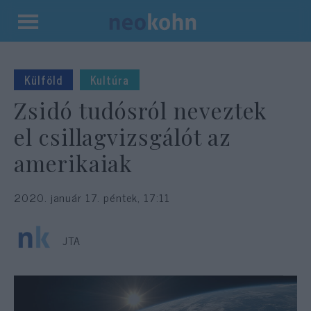
Kilépés
a
tartalomba
Külföld
Kultúra
Zsidó tudósról neveztek
el csillagvizsgálót az
amerikaiak
2020. január 17. péntek, 17:11
JTA