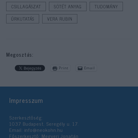
CSILLAGÁSZAT
SÖTÉT ANYAG
TUDOMÁNY
ŰRKUTATÁS
VERA RUBIN
Megosztás:
Print
Email
Impresszum
Szerkesztőség:
1037 Budapest, Seregély u. 17.
Email:
info@neokohn.hu
Főszerkesztő: Megyeri Jonatán