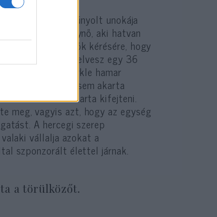
„party-hercegnek” gúnyolt unokája
vágni, bár a királynő, aki hatvan
ának egyházi vezetők kérésére, hogy
i, hogy az unokája elvesz egy 36
aoktató. Meghan Markle hamar
egapróbb dologban sem akarta
sszív nézeteit akarta kifejteni.
te meg, vagyis azt, hogy az egység
lgatást. A hercegi szerep
valaki vállalja azokat a
al szponzorált élettel járnak.
a a törülközőt.