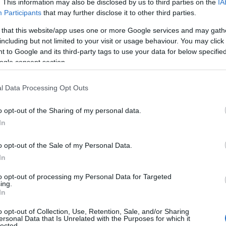
. This information may also be disclosed by us to third parties on the
IA
Participants
that may further disclose it to other third parties.
 that this website/app uses one or more Google services and may gath
including but not limited to your visit or usage behaviour. You may click 
 to Google and its third-party tags to use your data for below specifi
ogle consent section.
l Data Processing Opt Outs
o opt-out of the Sharing of my personal data.
In
o opt-out of the Sale of my Personal Data.
In
to opt-out of processing my Personal Data for Targeted
ing.
In
o opt-out of Collection, Use, Retention, Sale, and/or Sharing
ersonal Data that Is Unrelated with the Purposes for which it
lected.