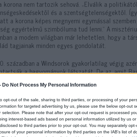
a korona nem tartozik sehová. „Elválik a politikátó
enségeskedésektől és a szentségtelenségektől. Így
att a korona képes megnyerni egymással szemben 
ség egyértelmű szimbóluma tud lenni.” A misztéri
nban a modern világban már lehetetlen, hogy a tár
lád tagjainak minden egyes gondolatát.
0. században a Windsorok gyakorlatilag végig azér
ntartsák a hagyományok látszatát. De az, amit Bag
tben tartotta a rendszert, az egyfajta szürkeség 
-
Do Not Process My Personal Information
ággal nem kompatibilis. Ez az elmúlt huszonöt év 
dve Diana és Károly válásától, Harry náci farsangi 
to opt-out of the sale, sharing to third parties, or processing of your per
a megkérdőjeleződött. Most Harry herceg és feles
formation for targeted advertising by us, please use the below opt-out s
ezet a már így is vaskos könyvben.
r selection. Please note that after your opt-out request is processed y
eing interest-based ads based on personal information utilized by us or
disclosed to third parties prior to your opt-out. You may separately opt-
losure of your personal information by third parties on the IAB’s list of