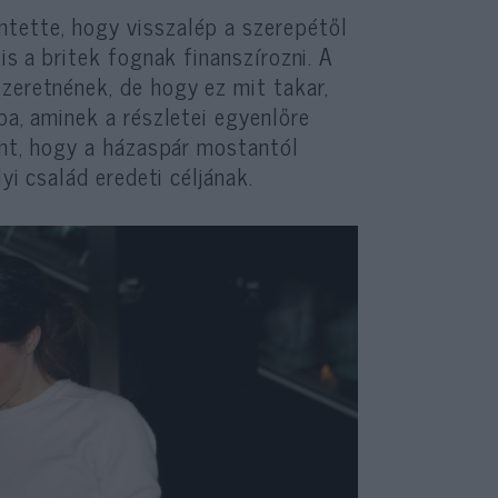
tette, hogy visszalép a szerepétől
is a britek fognak finanszírozni. A
zeretnének, de hogy ez mit takar,
ba, aminek a részletei egyenlőre
lent, hogy a házaspár mostantól
yi család eredeti céljának.