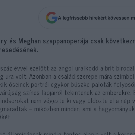
A legfrissebb hírekért kövessen m
rry és Meghan szappanoperája csak következ
üresedésének.
száz évvel ezelőtt az angol uralkodó a brit birodal
ág ura volt. Azonban a család szerepe mára szimbol
kik őseinek portréi egykor büszke paloták folyos
várújság színes lapjairól tekintenek az emberekre.
indsorokat nem végezte ki vagy üldözte el a nép v
maradtak – miközben minden, ami a hagyományukna
ékét.
rit államiságnak mindig fontos alapja volt a koro