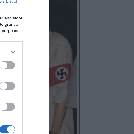
B’s List of
er and store
to grant or
ed purposes