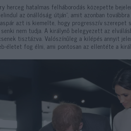
ry herceg hatalmas felháborodás közepette bejelen
„elindul az önállóság útján”, amit azonban továbbra 
aspár azt is kiemelte, hogy progresszív szerepet s
 senki nem tudja. A királynő belegyezett az elválás
csenek tisztázva. Valószínűleg a kilépés annyit je
eb-életet fog élni, ami pontosan az ellentéte a királ