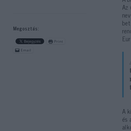
Az 
nev
bet
Megosztás:
ren
Eur
Print
Email
A k
és 
alk