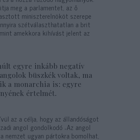
yitja meg a parlamentet, az ő
álasztott miniszterelnököt szerepe
nnyira szétválaszthatatlan a brit
 mint amekkora kihívást jelent az
múlt egyre inkább negatív
 angolok büszkék voltak, ma
ik a monarchia is: egyre
nyének értelmét.
vül az a célja, hogy az állandóságot
ázadi angol gondolkodó „Az angol
 a nemzet ugyan pártokra bomolhat,