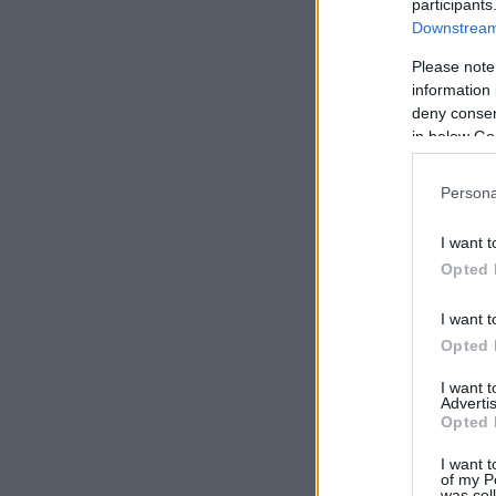
participants
Downstream 
Please note
information 
deny consent
in below Go
Persona
I want t
Opted 
I want t
Opted 
I want 
Advertis
Opted 
I want t
of my P
was col