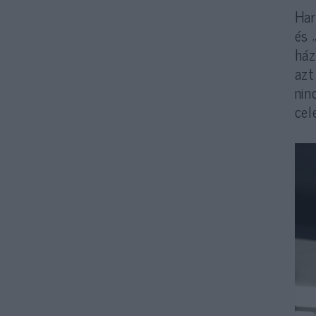
Har
és 
ház
azt
nin
cel