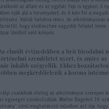
uralkodó az állam és az egyház feje is egyben, ő n
ében írják alá a törvényeket, és ő kéri fel a megv
öltésére. Valódi hatalma nincs, de alkotmányosan a
dszertől, hogy elválasztani nagyobb feladat lenne,
ópai Unióból való kilépés.
Az elmúlt évtizedekben a brit birodalmi 
történelmi szemléletet nyert, és amire az
már inkább szégyellik. Ehhez hozzátartoz
többen megkérdőjelezik a korona intézmé
irályi családnak elvileg az alkotmányos szerepen kí
az egységet szimbolizálják. Walter Bagehot 19. sz
otmány” című meghatározó művében azt írja, hogy