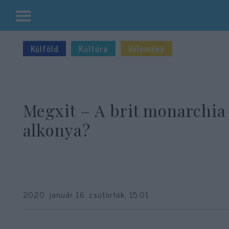
Kilépés
a
Külföld
Kultúra
Vélemény
tartalomba
Megxit – A brit monarchia
alkonya?
2020. január 16. csütörtök, 15:01