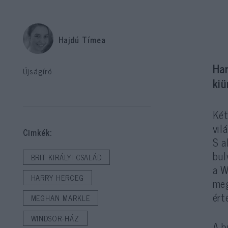
Hajdú Tímea
Ha
Újságíró
ki
Két
vil
Cimkék:
S a
bul
BRIT KIRÁLYI CSALÁD
a W
HARRY HERCEG
meg
ért
MEGHAN MARKLE
WINDSOR-HÁZ
A b