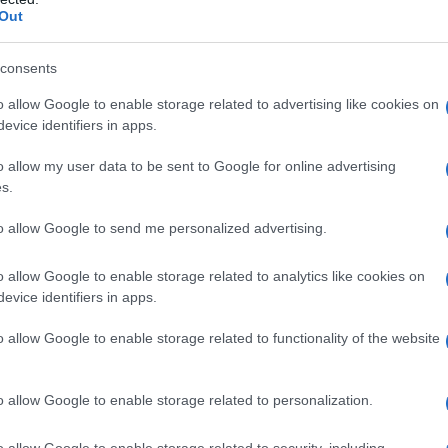
Out
consents
o allow Google to enable storage related to advertising like cookies on
A 20 éves Harry herceg emlékezetes fotója a The Sun brit bulvárlap címla
evice identifiers in apps.
han Markle érkezésekor az angol sajtó és maga a
o allow my user data to be sent to Google for online advertising
 beállítani, mintha az amerikai színésznő hozná el
s.
ceg ugyan csak hatodik az öröklési sorrendben, de m
to allow Google to send me personalized advertising.
élhetési herceg, tehát a szerepe kötelezettségekke
o allow Google to enable storage related to analytics like cookies on
evice identifiers in apps.
Azonban alkotmányos szempontból Harry h
o allow Google to enable storage related to functionality of the website
mindig is sok botrányt okozott nőügyeive
életmódjával, oktalan elszólásaival és nác
o allow Google to enable storage related to personalization.
valószínűleg legszívesebben elfelejtene.
o allow Google to enable storage related to security, including