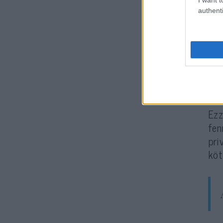
authenti
A k
meg
évv
elv
éve
elv
alá
Ezz
fen
pri
köt