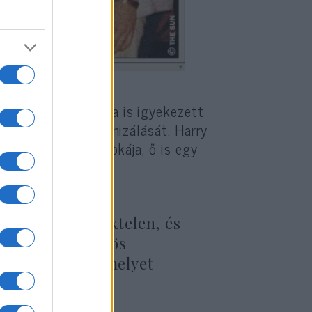
pján. Fotó: The Sun
 Buckingham palota is igyekezett
 a monarchia modernizálását. Harry
int a királynő unokája, ő is egy
l is jár.
erceg jelentéktelen, és
l és alkoholgőzös
i botrányával, melyet