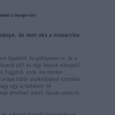
inket a Google-ön!
ménye, de nem oka a monarchia
om fejeként, ha jelképesen is, de a
ikussá vált és régi fényük elkopott.
óin függtek, azok ma minden
 Európa többi uralkodójával szemben
agy egy új hatalom, ők
k értelmet adott, lassan elveszti
na és a hozzá fűződő hagyományok.