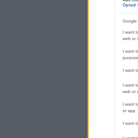
Opted 
Google 
I want t
web or d
Meg
I want t
úgy
purpose
her
I want 
meg
I want t
web or d
I want t
or app.
I want t
I want t