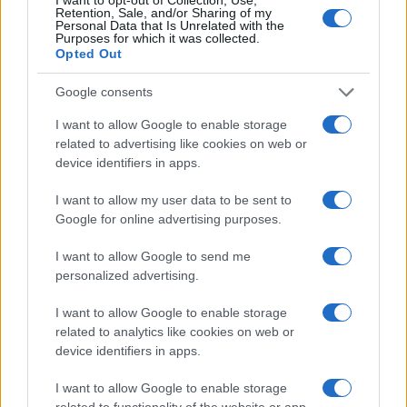
Retention, Sale, and/or Sharing of my
Personal Data that Is Unrelated with the
Purposes for which it was collected.
Opted Out
Google consents
I want to allow Google to enable storage
related to advertising like cookies on web or
device identifiers in apps.
I want to allow my user data to be sent to
Google for online advertising purposes.
I want to allow Google to send me
Egy különleges családi járattal 140 új
personalized advertising.
alijázó érkezett Izraelbe
I want to allow Google to enable storage
related to analytics like cookies on web or
device identifiers in apps.
I want to allow Google to enable storage
related to functionality of the website or app.