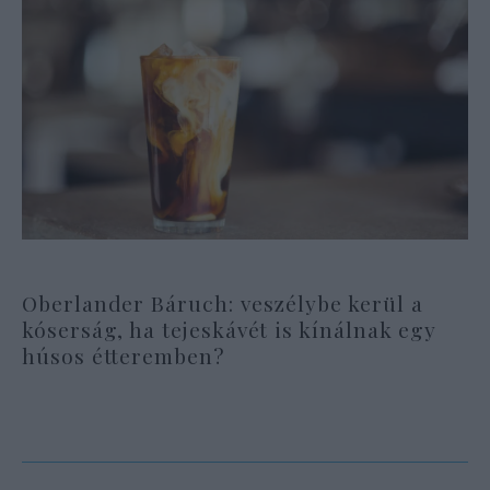
Oberlander Báruch: veszélybe kerül a
kóserság, ha tejeskávét is kínálnak egy
húsos étteremben?