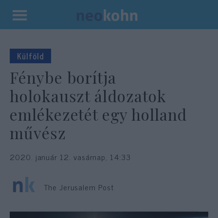
Kilépés
a
tartalomba
Külföld
Fénybe borítja
holokauszt áldozatok
emlékezetét egy holland
művész
2020. január 12. vasárnap, 14:33
The Jerusalem Post