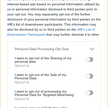
interest-based ads based on personal information utilized by
intézkedéssorozat is a vészkorszak idején,
us or personal information disclosed to third parties prior to
amely e közösségek csaknem teljes
your opt-out. You may separately opt-out of the further
megsemmisítésében csúcsosodott ki. Egy
disclosure of your personal information by third parties on the
holland napilap, a Volkskrant szerint
IAB’s list of downstream participants. This information may
also be disclosed by us to third parties on the
IAB’s List of
Groningen közel 3 ezer zsidó lakosából a
Downstream Participants
that may further disclose it to other
holokauszt végére csak 150 fő, azaz az
third parties.
egykori népesség csupán öt százaléka
Please note that this website/app uses one or more Google
Personal Data Processing Opt Outs
maradt életben.
services and may gather and store information including but
not limited to your visit or usage behaviour. You may click to
I want to opt-out of the Sharing of my
personal data.
grant or deny consent to Google and its third-party tags to
A groningeni zsinagóga napjainkban
Opted In
use your data for below specified purposes in below Google
múzeumként működik, és csak ritkán
consent section.
I want to opt-out of the Sale of my
rendeznek vallási eseményeket a falai között.
Personal Data.
Opted In
I want to opt-out of processing my
Personal Data for Targeted Advertising.
Opted In
I want to opt-out of Collection, Use,