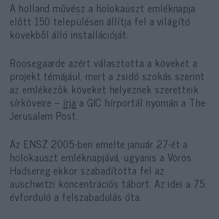
A holland művész a holokauszt emléknapja
előtt 150 településen állítja fel a világító
kövekből álló installációját.
Roosegaarde azért választotta a köveket a
projekt témájául, mert a zsidó szokás szerint
az emlékezők köveket helyeznek szeretteik
sírköveire –
írja
a GIC hírportál nyomán a The
Jerusalem Post.
Az ENSZ 2005-ben emelte január 27-ét a
holokauszt emléknapjává, ugyanis a Vörös
Hadsereg ekkor szabadította fel az
auschwitzi koncentrációs tábort. Az idei a 75.
évforduló a felszabadulás óta.