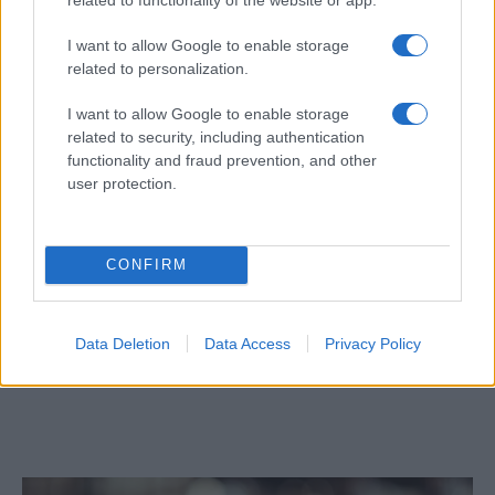
I want to allow Google to enable storage
related to personalization.
I want to allow Google to enable storage
related to security, including authentication
functionality and fraud prevention, and other
user protection.
CONFIRM
Óriási meglepetés várta a Hapoel Tel-
Aviv szurkolóit Miskolcon
Data Deletion
Data Access
Privacy Policy