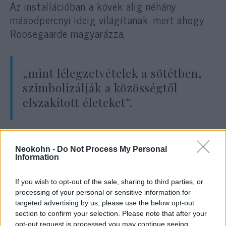
Az installációban a kövek alig néhány
másodpercnyi ideig világítanak, mert ahogy
Roosegaarde magyarázza,
„mint lélegzetvételek a sötétben,
szimbolizálják a közösségtől
elszakított életeket”.
Az installációt számos múzeumban és
Neokohn -
Do Not Process My Personal
nyilvános helyen felállítják, így az ország
Information
északi részén, Groningenben található
zsinagógában is. Ugyan egykor számos
If you wish to opt-out of the sale, sharing to third parties, or
processing of your personal or sensitive information for
pezsgő vidéki közösségnek adott otthont,
targeted advertising by us, please use the below opt-out
Hollandia északi részén valósult meg az egyik
section to confirm your selection. Please note that after your
legakkurátusabb zsidók elleni hatósági
opt-out request is processed you may continue seeing