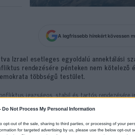
A legfrissebb hírekért kövessen m
tva Izrael esetleges egyoldalú annektálási szá
nfliktus rendezésére pénteken nem kötelező é
demokrata többségű testület.
onfliktus igazságos, stabil és tartós rendezésére 
talmaznia kell a kétállami megoldást – olvashat
 szavazattal fogadtak el 188 ellenében. A határ
-
Do Not Process My Personal Information
viselők támogatták, a republikánusok pedig ellen
to opt-out of the sale, sharing to third parties, or processing of your per
formation for targeted advertising by us, please use the below opt-out s