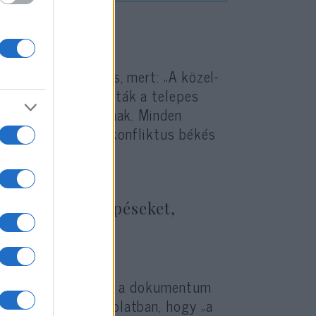
rozat azért fontos, mert: „A közel-
goldást szorgalmazták a telepes
ktálása felé hajlanak. Minden
ellehetetleníti a konfliktus békés
ülni az olyan lépéseket,
viselő Rashida Tlaib a dokumentum
sének azzal kapcsolatban, hogy „a