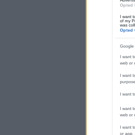
Advertis
Opted 
I want t
of my P
was col
Jam
Opted 
kel
Google 
tev
két
I want t
lez
web or d
I want t
purpose
I want 
I want t
web or d
Az 
I want t
ell
or app.