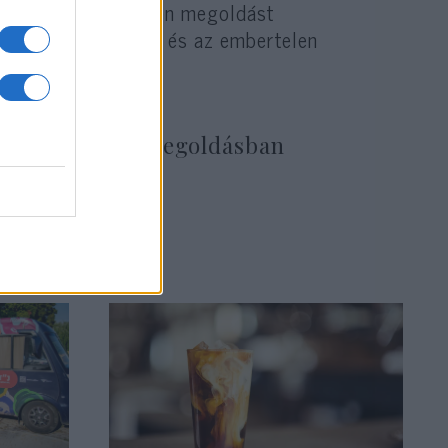
irreális, elérhetetlen megoldást
kai diszkriminációt és az embertelen
lgy inkább egy megoldásban
yén.