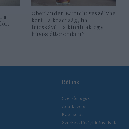
Oberlander Báruch: veszélybe
a a
kerül a kóserság, ha
lóit
tejeskávét is kínálnak egy
húsos étteremben?
Rólunk
Szerzői jogok
Adatkezelés
Kapcsolat
Szerkesztőségi irányelvek