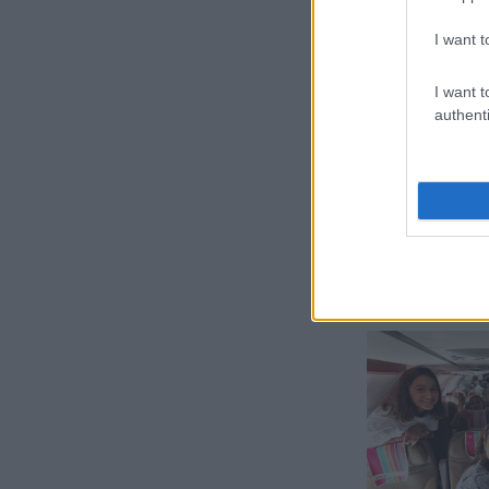
hat
tám
I want t
kör
I want t
authenti