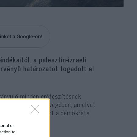
inket a Google-ön!
ndékaitól, a palesztin-izraeli
rvényű határozatot fogadott el
irányuló minden erőfeszítésnek
ó a dokumentum szövegében, amelyet
ozatot túlnyomórészt a demokrata
e szavaztak.
sonal or
ection to