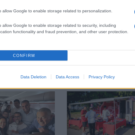
ározat nem csak egy Izrael által ellehetetlenített, 
ogat, de legitimizálja az egyenlőtlenséget, az etni
o allow Google to enable storage related to personalization.
ülményeket is.”
o allow Google to enable storage related to security, including
cation functionality and fraud prevention, and other user protection.
Tlaib szavaiból úgy tűnik, a képviselőhö
gondolkodik, egy Palesztinában Izrael hel
CONFIRM
Data Deletion
Data Access
Privacy Policy