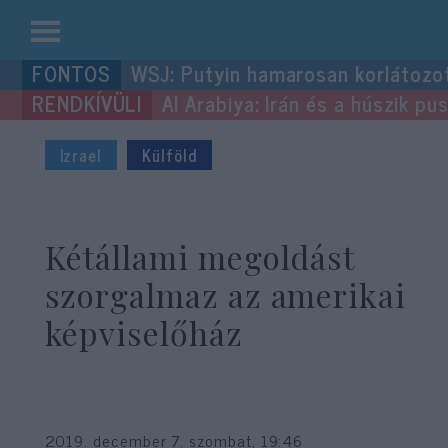
Kilépés
WSJ: Putyin hamarosan korlátozo
a
Al Arabiya: Irán és a húszik p
tartalomba
Izrael
Külföld
Kétállami megoldást
szorgalmaz az amerikai
képviselőház
2019. december 7. szombat, 19:46