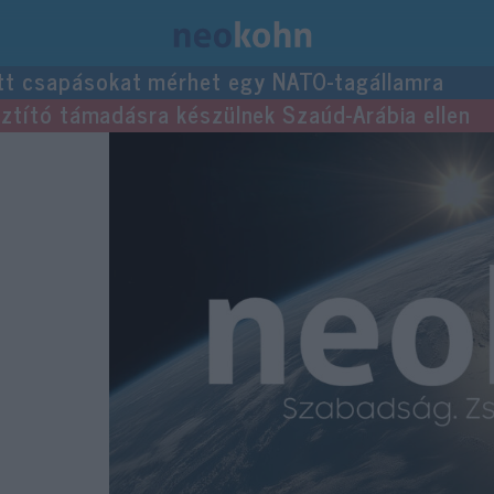
tt csapásokat mérhet egy NATO-tagállamra
usztító támadásra készülnek Szaúd-Arábia ellen