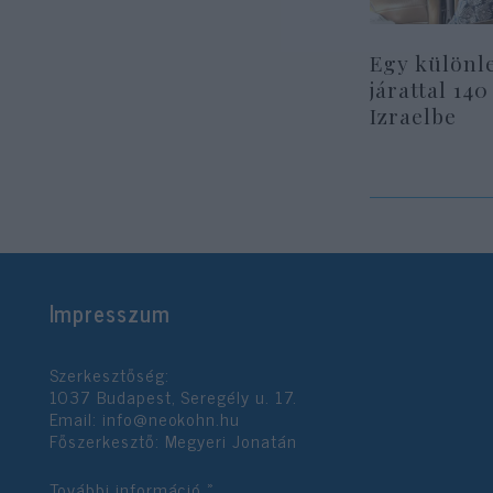
Egy különl
járattal 140
Izraelbe
Impresszum
Szerkesztőség:
1037 Budapest, Seregély u. 17.
Email:
info@neokohn.hu
Főszerkesztő: Megyeri Jonatán
További információ »