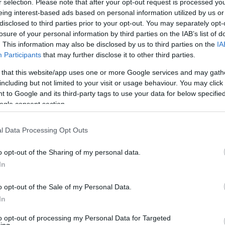
r selection. Please note that after your opt-out request is processed y
Elemzők szerint ez a megfogalmazás Don
eing interest-based ads based on personal information utilized by us or
disclosed to third parties prior to your opt-out. You may separately opt-
közel-keleti politikája ellen irányul.
losure of your personal information by third parties on the IAB’s list of
. This information may also be disclosed by us to third parties on the
IA
Participants
that may further disclose it to other third parties.
atározat nem sokkal azután került elfogadásra, h
 that this website/app uses one or more Google services and may gath
údea-szamáriai zsidó települések léte nem ütközik
including but not limited to your visit or usage behaviour. You may click 
mán ismét felreppentek a találgatások, vajon mind
 to Google and its third-party tags to use your data for below specifi
ogle consent section.
ea-Szamária bizonyos részeinek, a Jordán-völgynek
epüléseknek Izraelhez csatolását.
l Data Processing Opt Outs
o opt-out of the Sharing of my personal data.
In
Mike Pompeo: Nem törvé
o opt-out of the Sale of my Personal Data.
települések Júdea-Sza
In
to opt-out of processing my Personal Data for Targeted