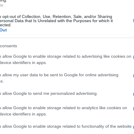
ing.
In
o opt-out of Collection, Use, Retention, Sale, and/or Sharing
ersonal Data that Is Unrelated with the Purposes for which it
lected.
ie Raskin zsidó demokrata képviselő szerint a hatá
Out
eti béketárgyalások, melyek eddig a kétállami me
consents
ékenység ellenében, most területek egyoldalú anne
állami megoldást nem támogató amerikai béketerv 
o allow Google to enable storage related to advertising like cookies on
árását.”
evice identifiers in apps.
o allow my user data to be sent to Google for online advertising
s.
A határozat hangsúlyozza, hogy el kell ker
to allow Google to send me personalized advertising.
amelyek megnehezítik a tartós békét.
o allow Google to enable storage related to analytics like cookies on
evice identifiers in apps.
antiszemita botrányiról elhíresült demokrata kép
o allow Google to enable storage related to functionality of the website
en szavazott, határozottan hangot adva nemtetszé