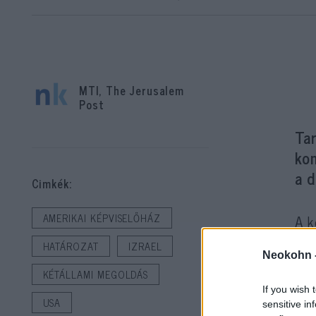
MTI, The Jerusalem
Post
Tar
ko
a 
Cimkék:
A k
AMERIKAI KÉPVISELŐHÁZ
tar
HATÁROZAT
IZRAEL
226
Neokohn 
KÉTÁLLAMI MEGOLDÁS
kép
If you wish 
USA
sensitive in