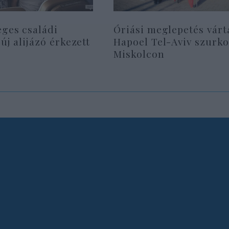
eges családi
Óriási meglepetés várt
 új alijázó érkezett
Hapoel Tel-Aviv szurko
Miskolcon