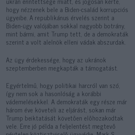
ukrán érintettsége miatt, és jogosan kérte,
hogy nézzenek bele a Biden-család korrupciós
ügyeibe. A republikánus érvelés szerint a
Biden-ügy valójában sokkal nagyobb botrány,
mint bármi, amit Trump tett, de a demokraták
szerint a volt alelnök elleni vádak abszurdak.
Az ügy érdekessége, hogy az ukránok
szeptemberben megkapták a támogatást.
Egyértelmű, hogy politikai harcról van szó,
így nem sok a hasonlóság a korábbi
vádemelésekkel. A demokraták egy része már
három éve követeli az eljárást, sokan már
Trump beiktatását követően előhozakodtak
vele. Erre jó példa a feljelentést megtevő
névtelen köztisztviselő ügyvédje, Mark S.