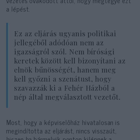
vezetés óvakodott attól, hogy megtegye ezt
a lépést.
Ez az eljárás ugyanis politikai
jellegéből adódóan nem az
igazságról szól. Nem bírósági
keretek között kell bizonyítani az
elnök bűnösségét, hanem meg
kell győzni a szenátust, hogy
szavazzák ki a Fehér Házból a
nép által megválasztott vezetőt.
Most, hogy a képviselőház hivatalosan is
megindította az eljárást, nincs visszaút,
hiszen ha bármelyik ponton kilépnek a