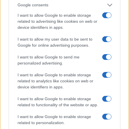
hiányában.
Google consents
I want to allow Google to enable storage
Taylor szerint Trump Rudy Guiliani hatására
related to advertising like cookies on web or
device identifiers in apps.
úgy gondolta, hogy a Biden család ukrajnai
ügyei nagyon károsak lehetnek a volt alelnök
I want to allow my user data to be sent to
2020-as kampányára. Ezért Taylor szerint
Google for online advertising purposes.
Trump azt hitte, információkat kaphat az
I want to allow Google to send me
ukránoktól, amelyekkel ronthatja legnagyobb
personalized advertising.
ellenfele esélyeit: tehát az elnök a nyomozást
I want to allow Google to enable storage
kérte a védelmi támogatásért cserébe.
related to analytics like cookies on web or
device identifiers in apps.
Ezzel szemben a Trump-adminisztráció azt
I want to allow Google to enable storage
állítja, hogy a késleltetés oka az volt, hogy
related to functionality of the website or app.
szerették volna, ha az új vezetés elkötelezi
magát a korrupció felszámolása mellett.
I want to allow Google to enable storage
related to personalization.