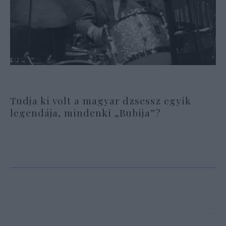
Tudja ki volt a magyar dzsessz egyik
legendája, mindenki „Bubija”?