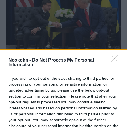
Neokohn -
Do Not Process My Personal
Zelenszkij és Trump augusztusban. Fotó: Wikimedia commons
Information
A történet
ismert,
minden a ma már hírhedt
If you wish to opt-out of the sale, sharing to third parties, or
telefonnal kezdődött: Donald Trump júliusban
processing of your personal or sensitive information for
felhívta Volodomir Zelenszkijt, hogy
targeted advertising by us, please use the below opt-out
section to confirm your selection. Please note that after your
választási győzelméhez gratuláljon neki. A
opt-out request is processed you may continue seeing
vád szerint az elnök nyomást helyezett az
interest-based ads based on personal information utilized by
ukrán elnökre, hogy nyomozzon Joe Biden
us or personal information disclosed to third parties prior to
ügyében, mert különben visszatartják az
your opt-out. You may separately opt-out of the further
disclosure of your personal information by third parties on the