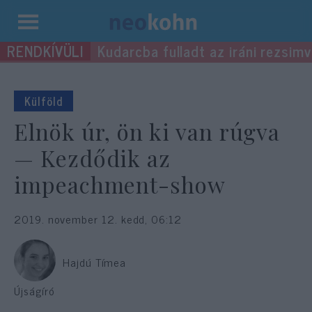
Kilépés
Kudarcba fulladt az iráni rezsimv
a
tartalomba
Külföld
Elnök úr, ön ki van rúgva
— Kezdődik az
impeachment-show
2019. november 12. kedd, 06:12
Hajdú Tímea
Újságíró