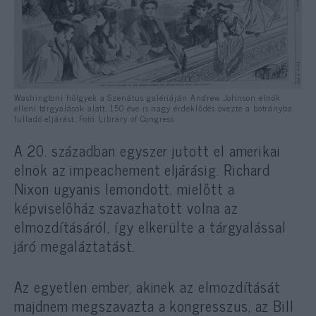
Washingtoni hölgyek a Szenátus galériáján Andrew Johnson elnök
elleni tárgyalások alatt. 150 éve is nagy érdeklődés övezte a botrányba
fulladó eljárást. Fotó: Library of Congress
A 20. században egyszer jutott el amerikai
elnök az impeachement eljárásig. Richard
Nixon ugyanis lemondott, mielőtt a
képviselőház szavazhatott volna az
elmozdításáról, így elkerülte a tárgyalással
járó megaláztatást.
Az egyetlen ember, akinek az elmozdítását
majdnem megszavazta a kongresszus, az Bill