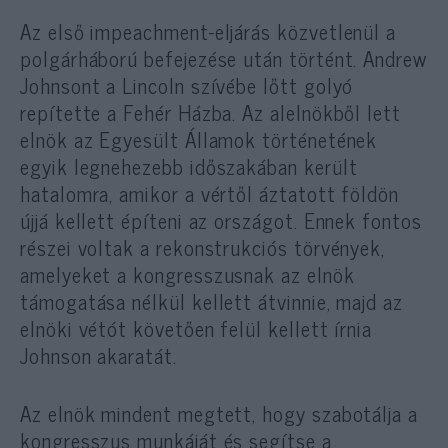
Az első impeachment-eljárás közvetlenül a
polgárháború befejezése után történt. Andrew
Johnsont a Lincoln szívébe lőtt golyó
repítette a Fehér Házba. Az alelnökből lett
elnök az Egyesült Államok történetének
egyik legnehezebb időszakában került
hatalomra, amikor a vértől áztatott földön
újjá kellett építeni az országot. Ennek fontos
részei voltak a rekonstrukciós törvények,
amelyeket a kongresszusnak az elnök
támogatása nélkül kellett átvinnie, majd az
elnöki vétót követően felül kellett írnia
Johnson akaratát.
Az elnök mindent megtett, hogy szabotálja a
kongresszus munkáját és segítse a