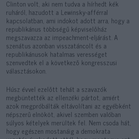
Clinton volt, aki nem tudva a hírhedt kék
ruháról, hazudott a Lewinsky-afférral
kapcsolatban, ami indokot adott arra, hogy a
republikánus többségű képviselőház
megszavazza az impeachment-eljárást. A
szenátus azonban visszatáncolt és a
republikánusok hatalmas verességet
szenvedtek el a következő kongresszusi
választásokon.
Húsz évvel ezelőtt tehát a szavazók
megbüntették az ellenzéki pártot, amiért
azok megpróbálták eltávolítani az egyébként
népszerű elnököt, akivel szemben valóban
súlyos kételyek merültek fel. Nem csoda hát,
hogy egészen mostanáig a demokrata