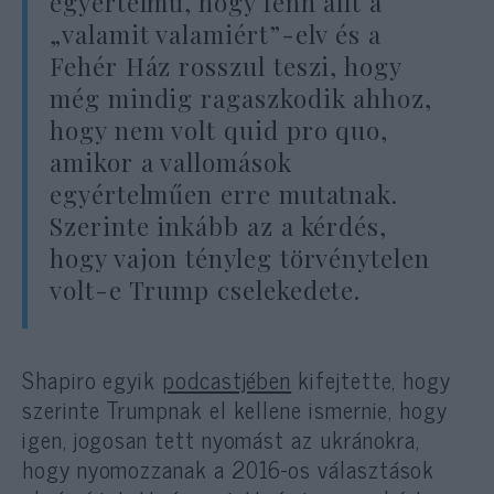
egyértelmű, hogy fenn állt a
„valamit valamiért”-elv és a
Fehér Ház rosszul teszi, hogy
még mindig ragaszkodik ahhoz,
hogy nem volt quid pro quo,
amikor a vallomások
egyértelműen erre mutatnak.
Szerinte inkább az a kérdés,
hogy vajon tényleg törvénytelen
volt-e Trump cselekedete.
Shapiro egyik
podcastjében
kifejtette, hogy
szerinte Trumpnak el kellene ismernie, hogy
igen, jogosan tett nyomást az ukránokra,
hogy nyomozzanak a 2016-os választások