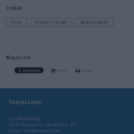
Cimkék:
2020
DONALD TRUMP
IMPEACHMENT
Megosztás:
Print
Email
Impresszum
Szerkesztőség:
1037 Budapest, Seregély u. 17.
Email:
info@neokohn.hu