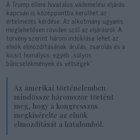
A Trump elleni hivatalos vádemelési eljárás
kapcsán is középpontba kerülhet az
értelmezés kérdése. Az alkotmány ugyanis
meglehetősen röviden szól az eljárásról. A
törvény szerint három indoklása lehet az
elnök elmozdításának: árulás, zsarolás és a
kicsit homályos, egyéb „súlyos
bűncselekmények és vétségek.”
Az amerikai történelemben
mindössze háromszor történt
meg, hogy a kongresszus
megkísérelte az elnök
elmozdítását a hatalomból.