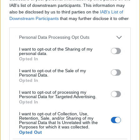
Ukrajnának szánt katonai támogatást. Ezt
IAB’s list of downstream participants. This information may
egy ismeretlen CIA-alkalmazott jelentette.
also be disclosed by us to third parties on the
IAB’s List of
Azóta kiszivárgott a panasztevő neve,
Downstream Participants
that may further disclose it to other
third parties.
azonban mivel nincs hivatalos megerősítés,
ezért egyelőre a nagy médiumok nem
Please note that this website/app uses one or more Google
Personal Data Processing Opt Outs
leplezték le. A hívás alapján nem bizonyítható
services and may gather and store information including but
not limited to your visit or usage behaviour. You may click to
I want to opt-out of the Sharing of my
a nyomásgyakorlás, ennek ellenére a
personal data.
grant or deny consent to Google and its third-party tags to
Opted In
jelentésre épül az egész ügy.
use your data for below specified purposes in below Google
consent section.
I want to opt-out of the Sale of my
Personal Data.
A nyilvános meghallgatások ezen a héten
Opted In
kezdődnek, de a zárt ajtók mögött a
I want to opt-out of processing my
kongresszus jogi bizottsága már behívatott
Personal Data for Targeted Advertising.
Opted In
tanúkat, akik közül a sajtó kettőt emelt ki.
Az eddig legtöbbször idézett tanú Bill Taylor,
I want to opt-out of Collection, Use,
Retention, Sale, and/or Sharing of my
az Egyesült Államok korábbi ukrajnai
Personal Data that Is Unrelated with the
Purposes for which it was collected.
nagykövete, aki jelenleg is a kijevi
Opted Out
nagykövetség feje aktív nagykövet