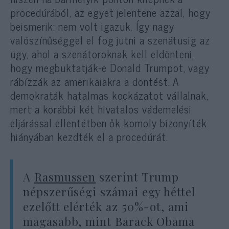
procedúrából, az egyet jelentene azzal, hogy
beismerik: nem volt igazuk. Így nagy
valószínűséggel el fog jutni a szenátusig az
ügy, ahol a szenátoroknak kell eldönteni,
hogy megbuktatják-e Donald Trumpot, vagy
rábízzák az amerikaiakra a döntést. A
demokraták hatalmas kockázatot vállalnak,
mert a korábbi két hivatalos vádemelési
eljárással ellentétben ők komoly bizonyíték
hiányában kezdték el a procedúrát.
A
Rasmussen
szerint Trump
népszerűségi számai egy héttel
ezelőtt elérték az 50%-ot, ami
magasabb, mint Barack Obama