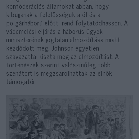
konföderációs államokat abban, hogy
kibújjanak a felelősségük alól és a
polgárháború előtti rend folytatódhasson. A
vádemelési eljárás a háborús ügyek
miniszterének jogtalan elmozdítása miatt
kezdődött meg. Johnson egyetlen
szavazattal úszta meg az elmozdítást. A
történészek szerint valószínűleg több
szenátort is megzsarolhattak az elnök
támogatói.