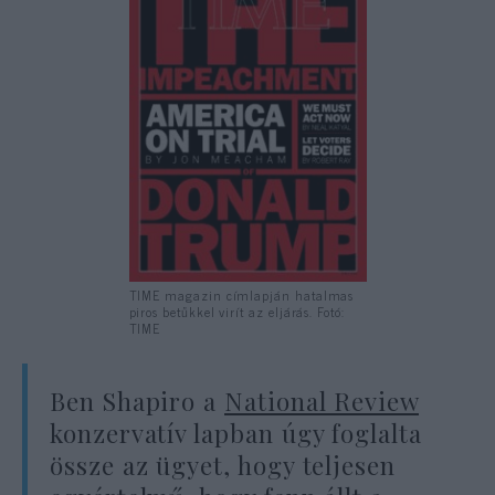
TIME magazin címlapján hatalmas
piros betűkkel virít az eljárás. Fotó:
TIME
Ben Shapiro a
National Review
konzervatív lapban úgy foglalta
össze az ügyet, hogy teljesen