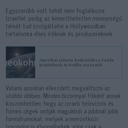
Egyszerűbb volt tehát nem foglalkozni
Izraellel, pedig az kimeríthetetlen mennyiségű
témát tud szolgáltatni a Hollywoodban
tartalomra éhes íróknak és producereknek.
Amerikai színész bojkottálta a Fauda
készítőinek új Netflix sorozatát
Valami azonban elkezdett megváltozni az
utóbbi időben. Minden bizonnyal főként annak
köszönhetően, hogy az izraeli televíziós és
filmes cégek ontják magukból a jobbnál jobb
formátumokat, melyek a nemzetközi
porondon is élvonalbeliek, elég csak a