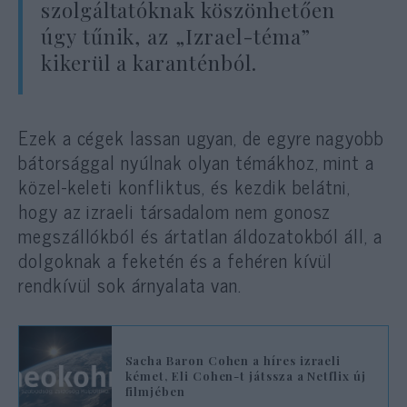
szolgáltatóknak köszönhetően
úgy tűnik, az „Izrael-téma”
kikerül a karanténból.
Ezek a cégek lassan ugyan, de egyre nagyobb
bátorsággal nyúlnak olyan témákhoz, mint a
közel-keleti konfliktus, és kezdik belátni,
hogy az izraeli társadalom nem gonosz
megszállókból és ártatlan áldozatokból áll, a
dolgoknak a feketén és a fehéren kívül
rendkívül sok árnyalata van.
Sacha Baron Cohen a híres izraeli
kémet, Eli Cohen-t játssza a Netflix új
filmjében