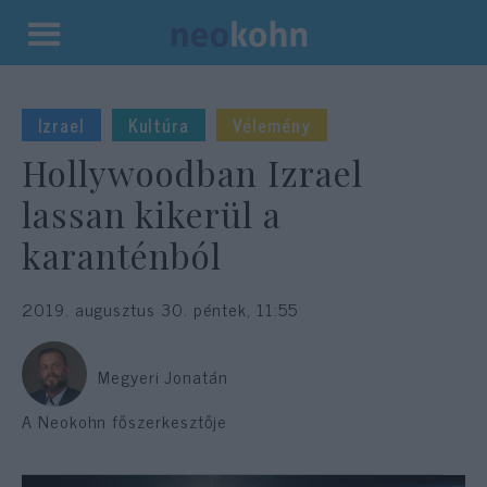
Kilépés
a
tartalomba
Izrael
Kultúra
Vélemény
Hollywoodban Izrael
lassan kikerül a
karanténból
2019. augusztus 30. péntek, 11:55
Megyeri Jonatán
A Neokohn főszerkesztője