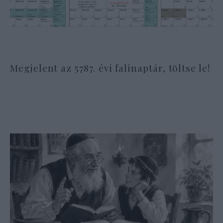
Megjelent az 5787. évi falinaptár, töltse le!