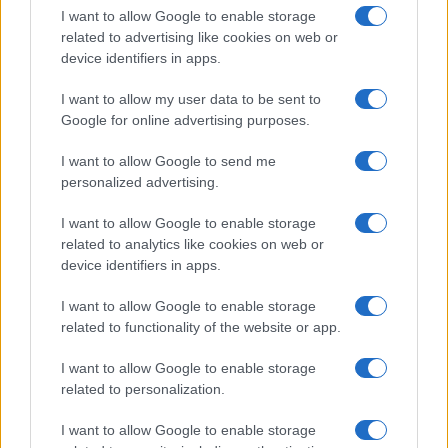
I want to allow Google to enable storage
related to advertising like cookies on web or
device identifiers in apps.
Megmondom őszintén, kezdetben szkeptikus
I want to allow my user data to be sent to
Google for online advertising purposes.
voltam ezekkel a sorozatokkal kapcsolatban,
mert az volt a tapasztalatom, hogy az ilyen
I want to allow Google to send me
típusú filmek túlságosan apologetikusak, a
personalized advertising.
szituációt – félve a radikálisan baloldali
I want to allow Google to enable storage
kritikusoktól – egyoldalúan iszlámbarát
related to analytics like cookies on web or
módon fogják bemutatni.
device identifiers in apps.
I want to allow Google to enable storage
related to functionality of the website or app.
Félelmem annál is inkább tűnt
I want to allow Google to enable storage
megalapozottnak, mert korábban
related to personalization.
a csak Izraelben bemutatott
izraeli filmek is a „bocsánat,
I want to allow Google to enable storage