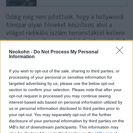
Odáig még nem jutottunk, hogy a hollywoodi
filmipar olyan filmeket készítsen, ahol a
világot radikális iszlám terroristáktól kellene
megmenteni, ahogy egyébként azt a való élet
diktálná. James Bond még mindig béna orosz
Neokohn -
Do Not Process My Personal
szupergengszterek ellen hadakozik, holott az
Information
orosz szupergengsztereket a világ
elpusztításában „mindössze” talán a
If you wish to opt-out of the sale, sharing to third parties, or
processing of your personal or sensitive information for
fegyverkereskedelmi rész érdekli manapság.
targeted advertising by us, please use the below opt-out
section to confirm your selection. Please note that after your
Ezért hát újabb és újabb szuperhős-filmek
opt-out request is processed you may continue seeing
interest-based ads based on personal information utilized by
készülnek, képzeletbeli gonoszokkal, nehogy
us or personal information disclosed to third parties prior to
véletlenül bármelyik etnikai csoport magára
your opt-out. You may separately opt-out of the further
ismerhessen bennük.
disclosure of your personal information by third parties on the
IAB’s list of downstream participants. This information may