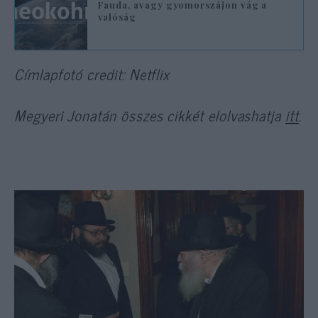
Fauda, avagy gyomorszájon vág a
valóság
Címlapfotó credit: Netflix
Megyeri Jonatán összes cikkét elolvashatja
itt
.