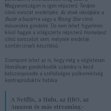
Magyarországon is igen népszerű
Terápia
című sorozat eredetijére,
Az ének iskolájára
, a
Bezár a bazár!
-ra vagy a
Rising Star
című
műsorokra gondolni. De nem lehet figyelmen
kívül hagyni a világszerte népszerű
Homeland
című sorozatot sem, melynek eredetije
szintén izraeli készítésű.
Szempont lehet az is, hogy még a végletesen
liberálisan gondolkodók számára is kezd
bebizonyosodni a szélsőséges polkorrektség
kontraproduktív hatása.
A Netflix, a Hulu, az HBO, az
Amazon és más streaming-