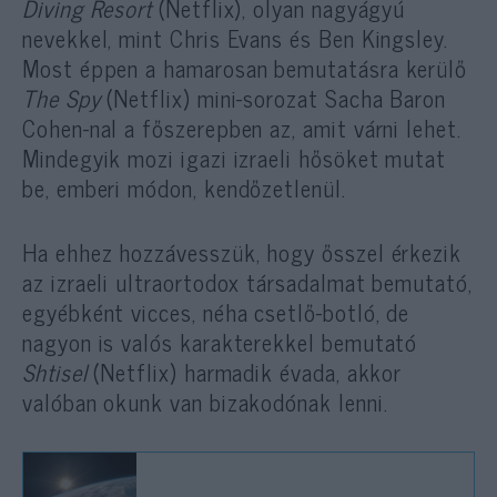
Diving Resort
(Netflix), olyan nagyágyú
nevekkel, mint Chris Evans és Ben Kingsley.
Most éppen a hamarosan bemutatásra kerülő
The Spy
(Netflix) mini-sorozat Sacha Baron
Cohen-nal a főszerepben az, amit várni lehet.
Mindegyik mozi igazi izraeli hősöket mutat
be, emberi módon, kendőzetlenül.
Ha ehhez hozzávesszük, hogy ősszel érkezik
az izraeli ultraortodox társadalmat bemutató,
egyébként vicces, néha csetlő-botló, de
nagyon is valós karakterekkel bemutató
Shtisel
(Netflix) harmadik évada, akkor
valóban okunk van bizakodónak lenni.