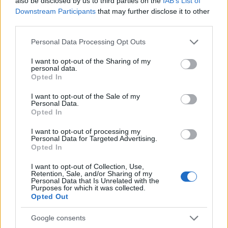
also be disclosed by us to third parties on the
IAB’s List of
Ehhez képest váratlan és reményt keltő
Downstream Participants
that may further disclose it to other
fordulat, hogy olyan sorozatok jelennek meg,
third parties.
mint a
Fauda
(két évad készült eddig, ősszel
Please note that this website/app uses one or more Google
Personal Data Processing Opt Outs
várható a harmadik) a Netflix
services and may gather and store information including but
finanszírozásában, az
A mi fiaink
(az első évad
not limited to your visit or usage behaviour. You may click to
I want to opt-out of the Sharing of my
personal data.
grant or deny consent to Google and its third-party tags to
jelenleg is tart) az HBO készítésében vagy a
Opted In
use your data for below specified purposes in below Google
When Heroes Fly (
Netflix). És nem csak hogy
consent section.
I want to opt-out of the Sale of my
megjelennek, hanem bombasztikusan
Personal Data.
Opted In
sikeresek is.
I want to opt-out of processing my
Personal Data for Targeted Advertising.
Opted In
I want to opt-out of Collection, Use,
Retention, Sale, and/or Sharing of my
Personal Data that Is Unrelated with the
Purposes for which it was collected.
Opted Out
Google consents