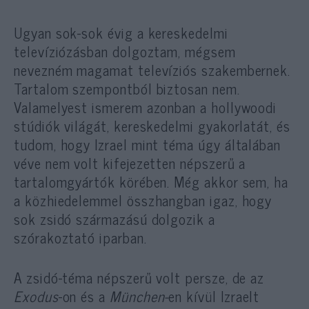
Ugyan sok-sok évig a kereskedelmi
televíziózásban dolgoztam, mégsem
nevezném magamat televíziós szakembernek.
Tartalom szempontból biztosan nem.
Valamelyest ismerem azonban a hollywoodi
stúdiók világát, kereskedelmi gyakorlatát, és
tudom, hogy Izrael mint téma úgy általában
véve nem volt kifejezetten népszerű a
tartalomgyártók körében. Még akkor sem, ha
a közhiedelemmel összhangban igaz, hogy
sok zsidó származású dolgozik a
szórakoztató iparban.
A zsidó-téma népszerű volt persze, de az
Exodus
-on és a
München-
en kívül Izraelt