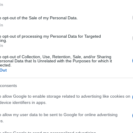
In
kötött szerződésből, amelyben Teherán vállalta, 
oldásáért cserébe korlátozza atomprogramját, és új
o opt-out of the Sale of my Personal Data.
ősorban a kőolajexportot sújtó — büntetőintézked
In
to opt-out of processing my Personal Data for Targeted
ing.
In
Csak a szankciók felfü
o opt-out of Collection, Use, Retention, Sale, and/or Sharing
ersonal Data that Is Unrelated with the Purposes for which it
Irán Washingtonnal
lected.
Out
consents
o allow Google to enable storage related to advertising like cookies on
evice identifiers in apps.
o allow my user data to be sent to Google for online advertising
s.
to allow Google to send me personalized advertising.