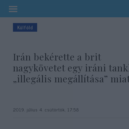
Kilépés
a
Külföld
tartalomba
Irán bekérette a brit
nagykövetet egy iráni tank
„illegális megállítása” mia
2019. július 4. csütörtök, 17:58