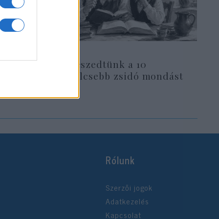
Összeszedtünk a 10
legbölcsebb zsidó mondást
Rólunk
Szerzői jogok
Adatkezelés
Kapcsolat