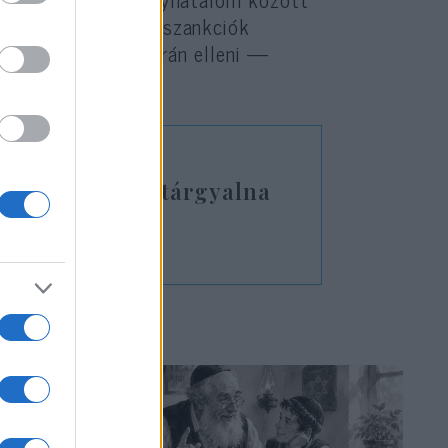
hogy a nemzetközi szankciók
ból elrendelte az Irán elleni —
éseket.
ggesztése után tárgyalna