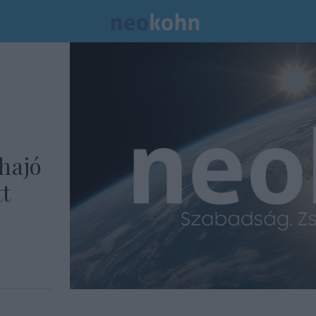
hajó
tt