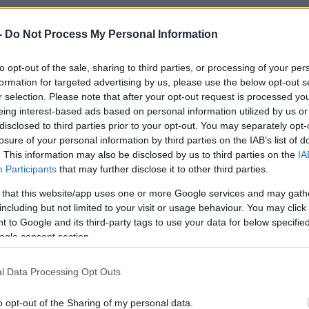
-
Do Not Process My Personal Information
A legfrissebb hírekért kövessen m
to opt-out of the sale, sharing to third parties, or processing of your per
formation for targeted advertising by us, please use the below opt-out s
án bekérette a külügyminisztériumba a teherá
r selection. Please note that after your opt-out request is processed y
törtökön a Gibraltári-szorosban „törvényelle
eing interest-based ads based on personal information utilized by us or
disclosed to third parties prior to your opt-out. You may separately opt-
lajszállító hajót — közölte a teheráni külügy
losure of your personal information by third parties on the IAB’s list of
. This information may also be disclosed by us to third parties on the
IA
panyolország déli csücskénél fekvő Gibraltár brit 
Participants
that may further disclose it to other third parties.
khajót, amelyet azzal gyanúsítottak, hogy a Dama
 that this website/app uses one or more Google services and may gath
ésére bevezetett európai uniós szankciók ellenére 
including but not limited to your visit or usage behaviour. You may click 
 to Google and its third-party tags to use your data for below specifi
ölte korábban Spanyolország. A spanyol ügyvivő k
ogle consent section.
pertankert az Egyesült Államok kérésére állítottá
l Data Processing Opt Outs
n és az Egyesült Államok között rendkívül feszült
rikai elnök 2018-ban kiléptette országát a 2015-
o opt-out of the Sharing of my personal data.