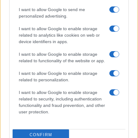
Izraelben, ezzel együtt a sikeres koncert
I want to allow Google to send me
miatt senki nem neheztelt rá.
personalized advertising.
I want to allow Google to enable storage
Szintúgy ismert, hogy Jackson volt a magyar-
related to analytics like cookies on web or
zsidó származású Uri Geller izraeli bűvész
device identifiers in apps.
esküvőjén a tanú — noha jól elkésett az
I want to allow Google to enable storage
eseményről.
related to functionality of the website or app.
Ezek mellett közeli bizalmast talált Amerika
I want to allow Google to enable storage
related to personalization.
egyik legnépszerűbb rabbijában,
Shmuley
Boteachban.
I want to allow Google to enable storage
related to security, including authentication
functionality and fraud prevention, and other
user protection.
A híres és befolyásos rabbi több
alkalommal is kiállt a különféle
pedofil vádaktól idővel teljesen
CONFIRM