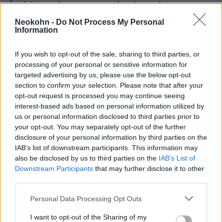
hivatalos egyenruha jogtalan
viseléséért.
Neokohn -
Do Not Process My Personal
Information
If you wish to opt-out of the sale, sharing to third parties, or
Mivel a látogatása a zsidó újévre esett, a
processing of your personal or sensitive information for
szokásnak megfelelően minden fővárosi pláza
targeted advertising by us, please use the below opt-out
zárva volt. Ennek ellenére a sztár miatt külön
section to confirm your selection. Please note that after your
opt-out request is processed you may continue seeing
kinyitották a legnagyobbat, és vélhetően nem
interest-based ads based on personal information utilized by
bánták meg.
us or personal information disclosed to third parties prior to
your opt-out. You may separately opt-out of the further
disclosure of your personal information by third parties on the
IAB’s list of downstream participants. This information may
Lakosztálya bútorainak több mint
also be disclosed by us to third parties on the
IAB’s List of
felét ki kellett üríteni azért, hogy
Downstream Participants
that may further disclose it to other
third parties.
elférjenek azok a játékok,
amelyeket az akkor 34 éves,
Please note that this website/app uses one or more Google
Personal Data Processing Opt Outs
services and may gather and store information including but
bizarr szokásairól ismert énekes
not limited to your visit or usage behaviour. You may click to
I want to opt-out of the Sharing of my