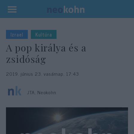
Kilépés
a
tartalomba
Izrael
Kultúra
A pop királya és a
zsidóság
2019. június 23. vasárnap, 17:43
JTA, Neokohn