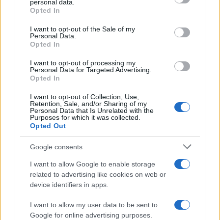
felvásárolt az áruházban.
personal data.
grant or deny consent to Google and its third-party tags to
Opted In
use your data for below specified purposes in below Google
consent section.
I want to opt-out of the Sale of my
Personal Data.
Opted In
I want to opt-out of processing my
Personal Data for Targeted Advertising.
Opted In
I want to opt-out of Collection, Use,
Retention, Sale, and/or Sharing of my
Personal Data that Is Unrelated with the
Purposes for which it was collected.
Opted Out
Google consents
I want to allow Google to enable storage
related to advertising like cookies on web or
device identifiers in apps.
A Maszadára is ellátogató énekes furcsa
kéréseivel és nagyszámú
I want to allow my user data to be sent to
kísérőszemélyzetével teljes káoszt okozott
Google for online advertising purposes.