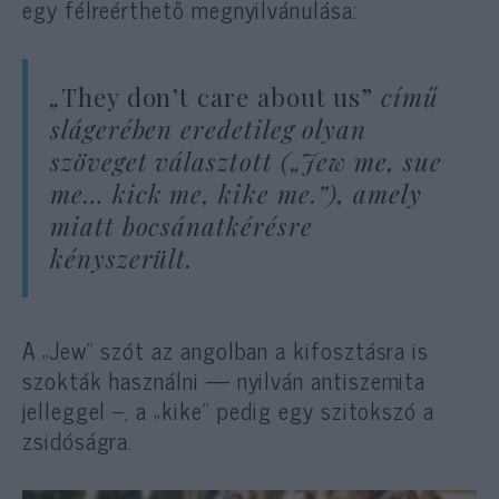
egy félreérthető megnyilvánulása:
„
They don’t care about us”
című
slágerében eredetileg olyan
szöveget választott („Jew me, sue
me… kick me, kike me.”), amely
miatt bocsánatkérésre
kényszerült.
A „Jew” szót az angolban a kifosztásra is
szokták használni — nyilván antiszemita
jelleggel –, a „kike” pedig egy szitokszó a
zsidóságra.