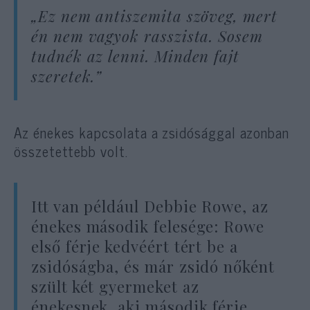
„Ez nem antiszemita szöveg, mert
én nem vagyok rasszista. Sosem
tudnék az lenni. Minden fajt
szeretek.”
Az énekes kapcsolata a zsidósággal azonban
összetettebb volt.
Itt van például Debbie Rowe, az
énekes második felesége: Rowe
első férje kedvéért tért be a
zsidóságba, és már zsidó nőként
szült két gyermeket az
énekesnek, aki második férje