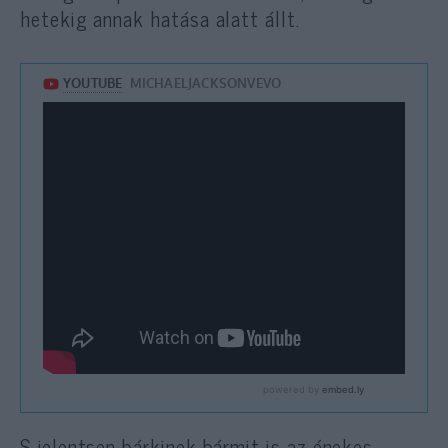
hetekig annak hatása alatt állt.
S jelentsen bárkinek bármit is az énekes