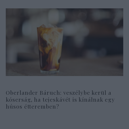
Oberlander Báruch: veszélybe kerül a
kóserság, ha tejeskávét is kínálnak egy
húsos étteremben?