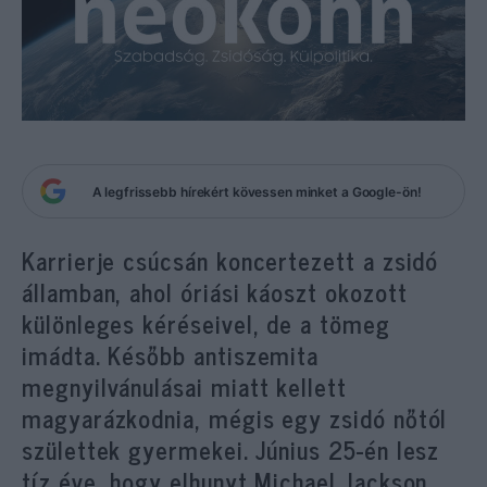
A legfrissebb hírekért kövessen minket a Google-ön!
Karrierje csúcsán koncertezett a zsidó
államban, ahol óriási káoszt okozott
különleges kéréseivel, de a tömeg
imádta. Később antiszemita
megnyilvánulásai miatt kellett
magyarázkodnia, mégis egy zsidó nőtól
születtek gyermekei. Június 25-én lesz
tíz éve, hogy el
hunyt
Michael Jackson.