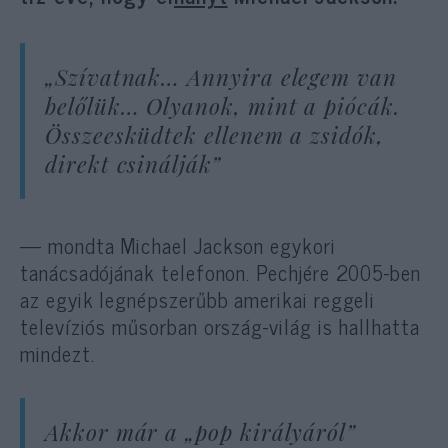
„Szívatnak… Annyira elegem van
belőlük… Olyanok, mint a piócák.
Összeesküdtek ellenem a zsidók,
direkt csinálják”
— mondta Michael Jackson egykori
tanácsadójának telefonon. Pechjére 2005-ben
az egyik legnépszerűbb amerikai reggeli
televíziós műsorban ország-világ is hallhatta
mindezt.
Akkor már a „pop királyáról”