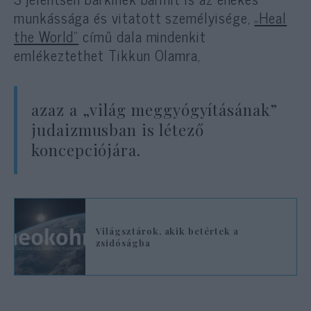
munkássága és vitatott személyisége,
„Heal
the World”
című dala mindenkit
emlékeztethet Tikkun Olamra,
azaz a „világ meggyógyításának”
judaizmusban is létező
koncepciójára.
Világsztárok, akik betértek a
zsidóságba