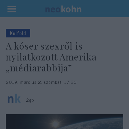
Kilépés
a
tartalomba
Külföld
A kóser szexről is
nyilatkozott Amerika
„médiarabbija”
2019. március 2. szombat, 17:20
2gb