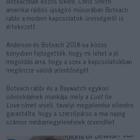
Boteachnak közös sikere. Chris Smith
amerikai rádiós újságíró műsorában Boteach
rabbi a modern kapcsolatok ürességéről is
értekezett.
Anderson és Boteach 2018-sa közös
könyvben fejtegették, hogy mi lehet a jó
megoldás arra, hogy a szex a kapcsolatokban
megőrizze valódi jelentőségét.
Boteach rabbi és a Baywatch egykori
üdvöskéjének munkája, mely a
Lust for
Love
címet viseli, tavalyi megjelenése ellenére
garantálta, hogy a szerzőpáros a mai napig
számos médiamegjelenésnek örvendhet.