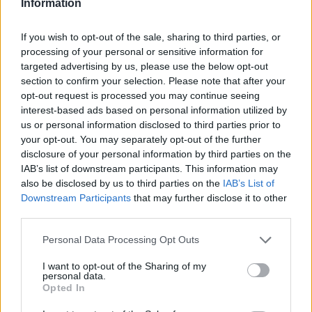
Information
If you wish to opt-out of the sale, sharing to third parties, or
„A kapcsolatok manapság
processing of your personal or sensitive information for
felületesek”
targeted advertising by us, please use the below opt-out
section to confirm your selection. Please note that after your
opt-out request is processed you may continue seeing
interest-based ads based on personal information utilized by
— nyilatkozta a rabbi.
us or personal information disclosed to third parties prior to
your opt-out. You may separately opt-out of the further
disclosure of your personal information by third parties on the
IAB’s list of downstream participants. This information may
„Igazából nem is tudjuk, mire
also be disclosed by us to third parties on the
IAB’s List of
van a szex. És mivel nem értjük a
Downstream Participants
that may further disclose it to other
third parties.
célját, nem is tudjuk megoldani
[a kapcsolatok kiüresedését]”.
Please note that this website/app uses one or more Google
Personal Data Processing Opt Outs
services and may gather and store information including but
not limited to your visit or usage behaviour. You may click to
I want to opt-out of the Sharing of my
personal data.
grant or deny consent to Google and its third-party tags to
Opted In
Boteachot korábban az eladási listák
use your data for below specified purposes in below Google
consent section.