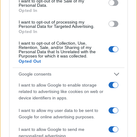
csúcsáig repítette a
Kóser Szex
című,
I want to opt-out of the Sale of my
Personal Data.
magyarul is kapható munkája, így
Opted In
feltételezhető, szakértelmét nem csak a volt
I want to opt-out of processing my
erotikus filmek dívájától kölcsönözte.
Personal Data for Targeted Advertising.
Opted In
Mostani közös munkájukat, mint a vágy és
I want to opt-out of Collection, Use,
Retention, Sale, and/or Sharing of my
szenvedély helyreállításának útmutatóját
Personal Data that Is Unrelated with the
Purposes for which it was collected.
méltatták a sajtóban.
Opted Out
Google consents
I want to allow Google to enable storage
related to advertising like cookies on web or
device identifiers in apps.
I want to allow my user data to be sent to
Google for online advertising purposes.
I want to allow Google to send me
personalized advertising.