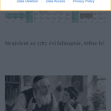
Data Deletion
Data Access
Privacy Policy
Megjelent az 5787. évi falinaptár, töltse le!