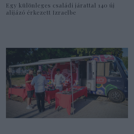
Egy különleges családi járattal 140 új
alijázó érkezett Izraelbe