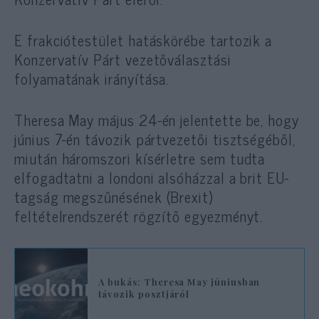
E frakciótestület hatáskörébe tartozik a
Konzervatív Párt vezetőválasztási
folyamatának irányítása.
Theresa May május 24-én jelentette be, hogy
június 7-én távozik pártvezetői tisztségéből,
miután háromszori kísérletre sem tudta
elfogadtatni a londoni alsóházzal a brit EU-
tagság megszűnésének (Brexit)
feltételrendszerét rögzítő egyezményt.
A bukás: Theresa May júniusban
távozik posztjáról