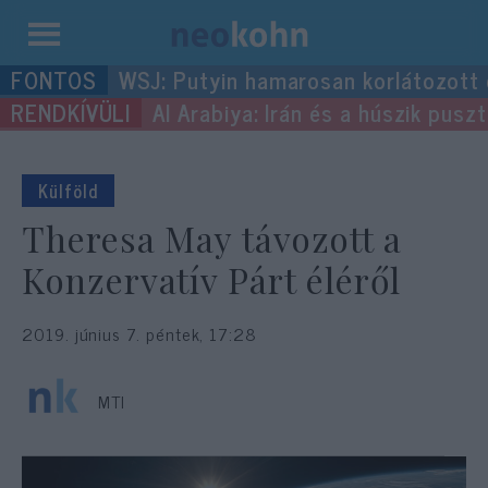
Kilépés
WSJ: Putyin hamarosan korlátozott
a
Al Arabiya: Irán és a húszik pus
tartalomba
Külföld
Theresa May távozott a
Konzervatív Párt éléről
2019. június 7. péntek, 17:28
MTI