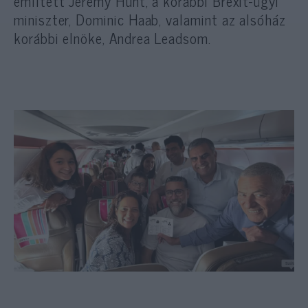
említett Jeremy Hunt, a korábbi Brexit-ügyi
miniszter, Dominic Haab, valamint az alsóház
korábbi elnöke, Andrea Leadsom.