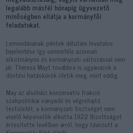
legalább másfél hónapig ügyvezető
minőségben ellátja a kormányfői
feladatokat.
Lemondásának péntek délutáni hivatalos
bejelentése így semmiféle azonnali
alkotmányos és kormányzati változással nem
jár, Theresa Mayt továbbra is ugyanazok a
döntési hatáskörök illetik meg, mint eddig.
May az alsóházi konzervatív frakció
szakpolitikai irányadó és végrehajtó
testületét, a kormányzati tisztséget nem
viselő képviselők alkotta 1922 Bizottságot
értesítette levélben arról, hogy távozott a
Konzervatív Párt éléről.