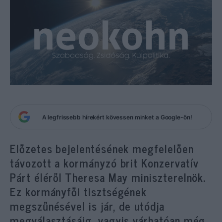
A legfrissebb hírekért kövessen minket a Google-ön!
Előzetes bejelentésének megfelelően
távozott a kormányzó brit Konzervatív
Párt éléről Theresa May miniszterelnök.
Ez kormányfői tisztségének
megszűnésével is jár, de utódja
megválasztásáig, vagyis várhatóan még