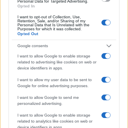
Personal Data for Targeted Advertising.
felmenői. „Anyai ágon voltak zsidók a
Opted In
családban, moszkvaiak, akik között voltak
I want to opt-out of Collection, Use,
rabbik is”. Johnson egyébként érdekes
Retention, Sale, and/or Sharing of my
Personal Data that Is Unrelated with the
felmenőkkel rendelkezik, akik között van az
Purposes for which it was collected.
Ifjú Törökök által kivégzett újságíró, de angol
Opted Out
király is.
Google consents
I want to allow Google to enable storage
related to advertising like cookies on web or
Az anglikán Johnson
device identifiers in apps.
látogatásakor ezt írta a fal
I want to allow my user data to be sent to
vendégkönyvébe: „Nagy
Google for online advertising purposes.
kiváltság, hogy életemben
először itt járhattam a Falnál és
I want to allow Google to send me
personalized advertising.
csatlakozhattam azokhoz, akik
Jeruzsálem békességéért
I want to allow Google to enable storage
related to analytics like cookies on web or
imádkoznak.”
device identifiers in apps.