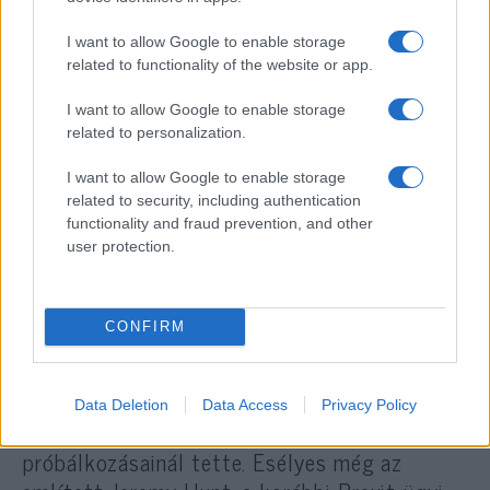
I want to allow Google to enable storage
May lemondása után Johnson elismerően
related to functionality of the website or app.
nyilatkozott a miniszterelnökről annak
I want to allow Google to enable storage
ellenére, hogy korábban mindent megtett,
related to personalization.
hogy megbuktassa és sok kérdésben nem
I want to allow Google to enable storage
értett vele egyet. Johnson nem osztott meg
related to security, including authentication
részleteket saját kampányáról, de egy svájci
functionality and fraud prevention, and other
konferencián így nyilatkozott a választásról:
user protection.
bárki is lesz a következő vezetőnk, az
elsődleges feladata az lesz, hogy kilépjen az
CONFIRM
EU-ból és befejezze a Brexitet.
A szakértők szerint a pozíció Johnsoné,
Data Deletion
Data Access
Privacy Policy
hacsak nem rontja el, ahogy korábbi
próbálkozásainál tette. Esélyes még az