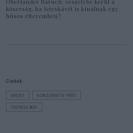
Oberlander Báruch: veszélybe kerül a
kóserság, ha tejeskávét is kínálnak egy
húsos étteremben?
Cimkék:
BREXIT
KONZERVATÍV PÁRT
THERESA MAY