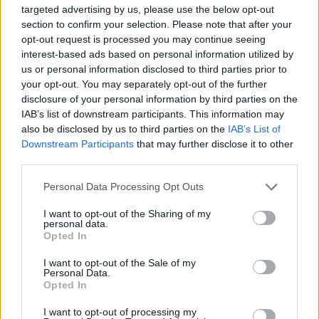
targeted advertising by us, please use the below opt-out
section to confirm your selection. Please note that after your
opt-out request is processed you may continue seeing
interest-based ads based on personal information utilized by
us or personal information disclosed to third parties prior to
your opt-out. You may separately opt-out of the further
disclosure of your personal information by third parties on the
IAB’s list of downstream participants. This information may
Boris Johnson volt londoni polgármester. Fotó: MTI/EPA
also be disclosed by us to third parties on the
IAB’s List of
Downstream Participants
that may further disclose it to other
Azonban Johnson a legesélyesebb arra, hogy
third parties.
beköltözzön a 10-es számú rezidenciára.
Please note that this website/app uses one or more Google
Mikor 2015-ben még London polgármestere
Personal Data Processing Opt Outs
services and may gather and store information including but
volt, meglátogatta Jeruzsálemben a
not limited to your visit or usage behaviour. You may click to
I want to opt-out of the Sharing of my
personal data.
Siratófalat.
grant or deny consent to Google and its third-party tags to
Opted In
use your data for below specified purposes in below Google
consent section.
I want to opt-out of the Sale of my
A Jerusalem Post a látogatáskor megírta:
Personal Data.
Opted In
Johnson a Nyugati Fal rabbijának, Shmuel
Rabinowitznak elmesélte, hogy vannak zsidó
I want to opt-out of processing my