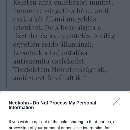
Keleten arra emlékeztet minket,
mennyire sürgető a béke, amit
csak a két állami megoldás
jelenthet. De a béke alapja a
tisztelet és az együttélés. A világ
egyetlen zsidó államának,
Izraelnek a bojkottálása
antiszemita cselekedet.
Tiszteletem Németországnak,
amiért ezt felvállalták.”
Neokohn -
Do Not Process My Personal
Information
If you wish to opt-out of the sale, sharing to third parties, or
processing of your personal or sensitive information for