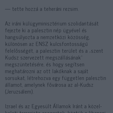
— tette hozzá a teheráni rezsim.
Az iráni külügyminisztérium szolidaritását
fejezte ki a palesztin nép ügyével és
hangsúlyozta a nemzetközi közösség,
különösen az ENSZ kulcsfontosságú
felelősségét, a palesztin terület és a „szent
Kudsz szervezett megszállásának”
megszüntetésére, és hogy segítsen
meghatározni az ott lakóknak a saját
sorsukat, létrehozva egy független palesztin
államot, amelynek fővárosa az al-Kudsz
(Jeruzsálem).
Izrael és az Egyesült Államok Iránt a közel-
keleti terrorista csoportok, köztük a libanoni