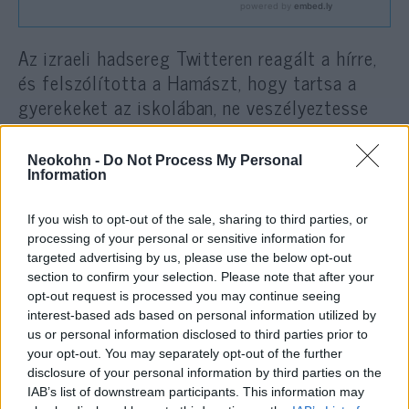
Az izraeli hadsereg Twitteren reagált a hírre,
és felszólította a Hamászt, hogy tartsa a
gyerekeket az iskolában, ne veszélyeztesse
az életüket a tüntetéseken való részvétellel.
Neokohn -
Do Not Process My Personal
Information
Gáza 2 milliós lakosságának
If you wish to opt-out of the sale, sharing to third parties, or
kétharmada a függetlenségi
processing of your personal or sensitive information for
háború során elmenekült vagy
targeted advertising by us, please use the below opt-out
section to confirm your selection. Please note that after your
kiutasított arabok
opt-out request is processed you may continue seeing
leszármazottja.
interest-based ads based on personal information utilized by
us or personal information disclosed to third parties prior to
your opt-out. You may separately opt-out of the further
disclosure of your personal information by third parties on the
Az izraeli hadsereg nyilatkozata szerint a
IAB’s list of downstream participants. This information may
lázadók kövekkel, robbanóeszközökkel