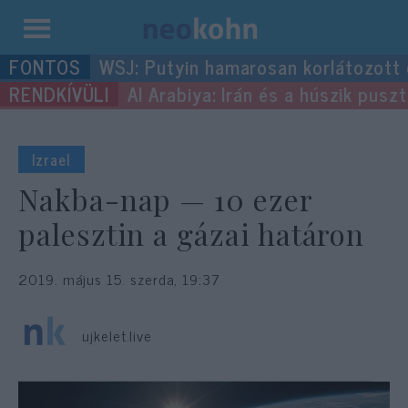
Kilépés
WSJ: Putyin hamarosan korlátozott
a
Al Arabiya: Irán és a húszik pus
tartalomba
Izrael
Nakba-nap — 10 ezer
palesztin a gázai határon
2019. május 15. szerda, 19:37
ujkelet.live