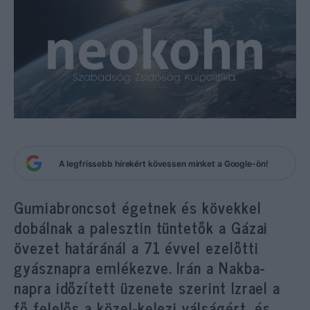
A legfrissebb hírekért kövessen minket a Google-ön!
Gumiabroncsot égetnek és kövekkel
dobálnak a palesztin tüntetők a Gázai
övezet határánál a 71 évvel ezelőtti
gyásznapra emlékezve. Irán a Nakba-
napra időzített üzenete szerint Izrael a
fő felelős a közel-kelezi válságért, és