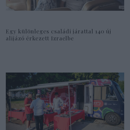
Egy különleges családi járattal 140 új
alijázó érkezett Izraelbe