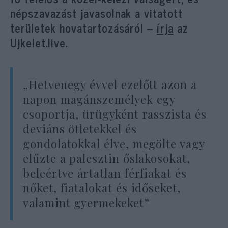
népszavazást javasolnak a vitatott
területek hovatartozásáról –
írja
az
Ujkelet.live.
„Hetvenegy évvel ezelőtt azon a
napon magánszemélyek egy
csoportja, ürügyként rasszista és
deviáns ötletekkel és
gondolatokkal élve, megölte vagy
elűzte a palesztin őslakosokat,
beleértve ártatlan férfiakat és
nőket, fiatalokat és időseket,
valamint gyermekeket”