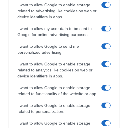
I want to allow Google to enable storage
Helyi idő szerint délután 4-re a tömeg
related to advertising like cookies on web or
megkezdte a visszavonulást a
device identifiers in apps.
határterületről, jóval hamarabb a vártnál, de a
I want to allow my user data to be sent to
tüntetés még nem ért véget.
Google for online advertising purposes.
I want to allow Google to send me
A tüntetők gumiabroncs égetése miatt
personalized advertising.
keletkezett füstöt kilométerekkel a
helyszíntől is látni lehet.
I want to allow Google to enable storage
related to analytics like cookies on web or
device identifiers in apps.
A tömeg ellen bevetett könnygáz hatását
nagyrészt semlegesíti a part felől fújó szél.
I want to allow Google to enable storage
related to functionality of the website or app.
Ellenben a határon átreptetett terror lufik
útját segíti, az övezethez közeli
I want to allow Google to enable storage
mezőgazdasági területeken 9 tűz
related to personalization.
keletkezett.
I want to allow Google to enable storage