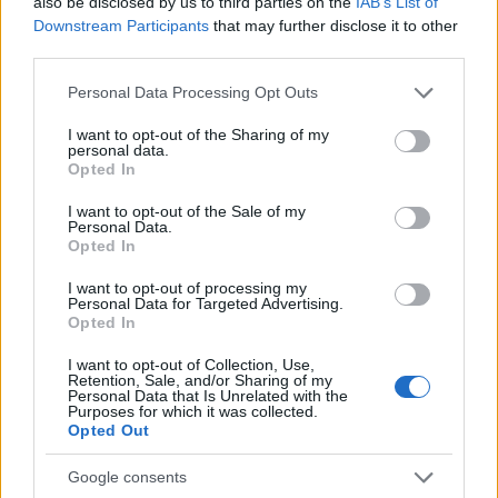
also be disclosed by us to third parties on the
IAB’s List of
dobálják a határkerítést és a túloldalán
Downstream Participants
that may further disclose it to other
third parties.
állomásozó izraeli csapatokat, akik
tömegoszlató eszközökkel, mint például
Please note that this website/app uses one or more Google
Personal Data Processing Opt Outs
könnygázzal reagálnak.
services and may gather and store information including but
not limited to your visit or usage behaviour. You may click to
I want to opt-out of the Sharing of my
personal data.
grant or deny consent to Google and its third-party tags to
Opted In
use your data for below specified purposes in below Google
consent section.
I want to opt-out of the Sale of my
Personal Data.
Opted In
I want to opt-out of processing my
Personal Data for Targeted Advertising.
Opted In
I want to opt-out of Collection, Use,
Retention, Sale, and/or Sharing of my
Personal Data that Is Unrelated with the
Purposes for which it was collected.
Opted Out
Google consents
fotó: EPA/MOHAMMED SABER