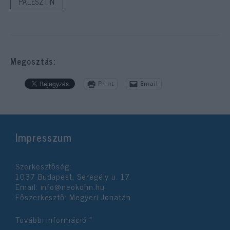
PALESZTIN
Megosztás:
Print
Email
Impresszum
Szerkesztőség:
1037 Budapest, Seregély u. 17.
Email:
info@neokohn.hu
Főszerkesztő: Megyeri Jonatán
További információ »