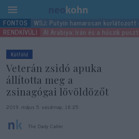
Kilépés
WSJ: Putyin hamarosan korlátozott
a
Al Arabiya: Irán és a húszik pus
tartalomba
Külföld
Veterán zsidó apuka
állította meg a
zsinagógai lövöldözőt
2019. május 5. vasárnap, 18:25
The Daily Caller