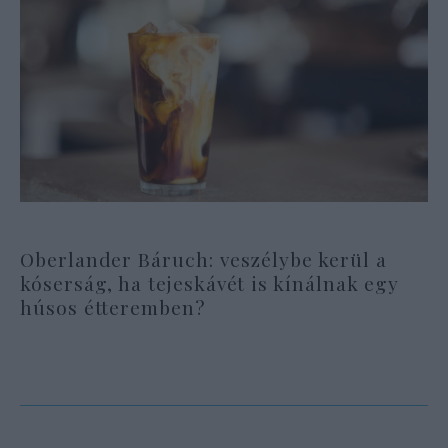
Oberlander Báruch: veszélybe kerül a
kóserság, ha tejeskávét is kínálnak egy
húsos étteremben?