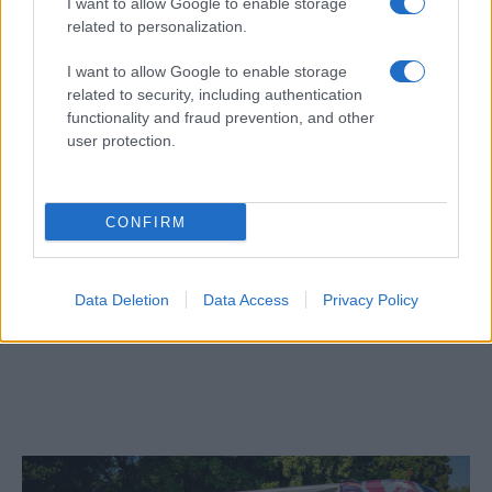
I want to allow Google to enable storage
related to personalization.
I want to allow Google to enable storage
related to security, including authentication
functionality and fraud prevention, and other
user protection.
CONFIRM
Egy különleges családi járattal 140 új
Data Deletion
Data Access
Privacy Policy
alijázó érkezett Izraelbe