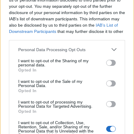
us or personal information disclosed to third parties prior to
pisztollyal ahhoz, hogy
your opt-out. You may separately opt-out of the further
megállítsa a rosszfiút a
disclosure of your personal information by third parties on the
IAB’s list of downstream participants. This information may
pisztollyal”.
also be disclosed by us to third parties on the
IAB’s List of
Downstream Participants
that may further disclose it to other
third parties.
A támadó elhajtott, ám később feladta
Please note that this website/app uses one or more Google
Personal Data Processing Opt Outs
magát.
services and may gather and store information including but
not limited to your visit or usage behaviour. You may click to
I want to opt-out of the Sharing of my
personal data.
grant or deny consent to Google and its third-party tags to
Az esetet követően Stewart arról beszélt,
Opted In
use your data for below specified purposes in below Google
hogy
consent section.
I want to opt-out of the Sale of my
Personal Data.
Opted In
„fontos dolog, hogy megóvjuk
I want to opt-out of processing my
Personal Data for Targeted Advertising.
magunkat és hogy erősek
Opted In
legyünk. De fontos tudni azt is,
I want to opt-out of Collection, Use,
Retention, Sale, and/or Sharing of my
hogy áldozatokat kell hoznunk
Personal Data that Is Unrelated with the