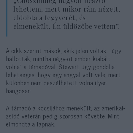
„valószínűleg nagyon ijesztő
lehettem, mert mikor rám nézett,
eldobta a fegyverét, és
elmenekült. Én üldözőbe vettem”.
A cikk szerint mások, akik jelen voltak, „úgy
hallották, mintha négy-öt ember kiabált
volna” a támadóval. Stewart úgy gondolja:
lehetséges, hogy egy angyal volt vele, mert
különben nem beszélhetett volna ilyen
hangosan.
A támadó a kocsijához menekült, az amerikai-
zsidó veterán pedig szorosan követte. Mint
elmondta a lapnak,