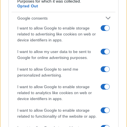
Purposes for which it was collected.
azért, hogy erősnek legyünk és
Opted Out
megvédhessük magunkat”.
Google consents
I want to allow Google to enable storage
Stewart azt is elmondta, hogy nem tartja
related to advertising like cookies on web or
device identifiers in apps.
felelősnek Donald Trump elnököt a hasonló
támadásokért.
I want to allow my user data to be sent to
Google for online advertising purposes.
I want to allow Google to send me
personalized advertising.
Menschnek nevezte Trumpot a
merényletben megsérült Chabad rabbi
I want to allow Google to enable storage
related to analytics like cookies on web or
device identifiers in apps.
I want to allow Google to enable storage
related to functionality of the website or app.