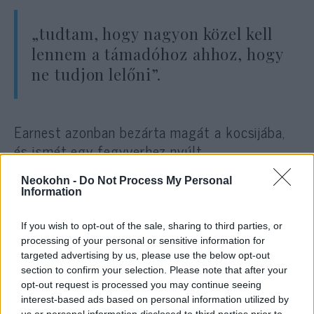
„tudtam, hogy nagyon közel kell
lennem a támadóhoz ahhoz, hogy
ne tudjon lelőni”.
Earnest azonban bezárta magát a kocsijába,
és ismét egy fegyverhez nyúlt.
Neokohn -
Do Not Process My Personal
Stewart ekkor fedezéket keresett, míg a
Information
zsinagóga fegyveres őre tüzet nyitott a
támadóra. A hősies családapa szerint az őr
If you wish to opt-out of the sale, sharing to third parties, or
processing of your personal or sensitive information for
„megmentette az életét”, bizonyítva, hogy
targeted advertising by us, please use the below opt-out
section to confirm your selection. Please note that after your
opt-out request is processed you may continue seeing
„kell, hogy legyen egy jófiú egy
interest-based ads based on personal information utilized by