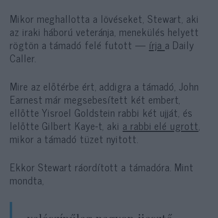
Mikor meghallotta a lövéseket, Stewart, aki
az iraki háború veteránja, menekülés helyett
rögtön a támadó felé futott —
írja
a Daily
Caller.
Mire az előtérbe ért, addigra a támadó, John
Earnest már megsebesített két embert,
ellőtte Yisroel Goldstein rabbi két ujját, és
lelőtte Gilbert Kaye-t, aki
a rabbi elé ugrott
,
mikor a támadó tüzet nyitott.
Ekkor Stewart ráordított a támadóra. Mint
mondta,