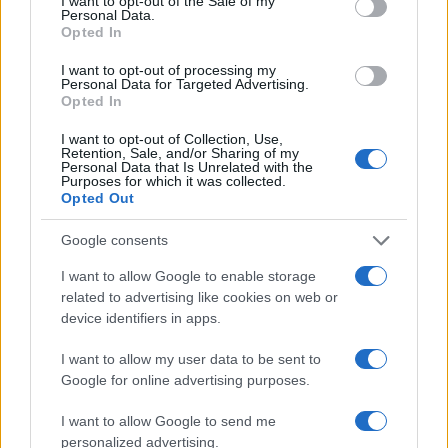
megtorlásaként kedden indiai gépek
I want to opt-out of the Sale of my
Personal Data.
megelőző csapást hajtottak végre Pakisztán
Opted In
területén iszlamista fegyveresek táborai
I want to opt-out of processing my
ellen. India a pakisztáni titkosszolgálatot
Personal Data for Targeted Advertising.
Opted In
gyanúsítja az iszlamisták támogatásával.
I want to opt-out of Collection, Use,
Retention, Sale, and/or Sharing of my
Personal Data that Is Unrelated with the
Purposes for which it was collected.
Opted Out
Fokozódó kasmíri konfliktus: indiai
vadászgépeket lőtt le a pakisztáni
légvédelem
Google consents
I want to allow Google to enable storage
related to advertising like cookies on web or
Az Egyesült Államok, az Európai Unió és több
device identifiers in apps.
nagyhatalom önmérsékletre szólította fel
szerdán a két atomhatalmat. Ennek ellenére a
I want to allow my user data to be sent to
Kasmírt kettéosztó tűzszüneti vonal mentén
Google for online advertising purposes.
az éjszaka és csütörtök reggel is
I want to allow Google to send me
folytatódott a szárazföldi tűzpárbaj.
personalized advertising.