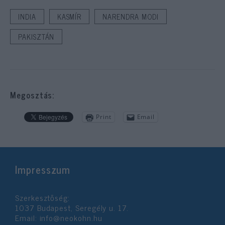
INDIA
KASMÍR
NARENDRA MODI
PAKISZTÁN
Megosztás:
Print
Email
Impresszum
Szerkesztőség:
1037 Budapest, Seregély u. 17.
Email:
info@neokohn.hu