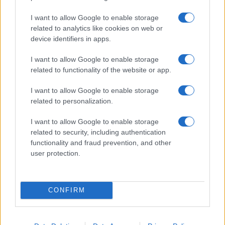
I want to allow Google to enable storage
A szerdai légi incidenssorozat után India
related to analytics like cookies on web or
lezárta több térségbeli repülőterét,
device identifiers in apps.
Pakisztán pedig az egész ország légterét, és
I want to allow Google to enable storage
ez még csütörtökön is tartott. A pakisztáni
related to functionality of the website or app.
légügyi hatóságok közlése szerint a
légtérzárat helyi idő szerint csütörtök
I want to allow Google to enable storage
related to personalization.
éjfélkor fogják feloldani.
I want to allow Google to enable storage
related to security, including authentication
functionality and fraud prevention, and other
user protection.
CONFIRM