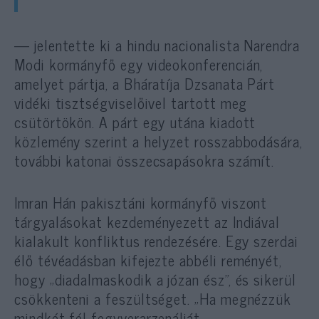
— jelentette ki a hindu nacionalista Narendra
Modi kormányfő egy videokonferencián,
amelyet pártja, a Bháratíja Dzsanata Párt
vidéki tisztségviselőivel tartott meg
csütörtökön. A párt egy utána kiadott
közlemény szerint a helyzet rosszabbodására,
további katonai összecsapásokra számít.
Imran Hán pakisztáni kormányfő viszont
tárgyalásokat kezdeményezett az Indiával
kialakult konfliktus rendezésére. Egy szerdai
élő tévéadásban kifejezte abbéli reményét,
hogy „diadalmaskodik a józan ész”, és sikerül
csökkenteni a feszültséget. „Ha megnézzük
mindkét fél fegyverarzenálját,