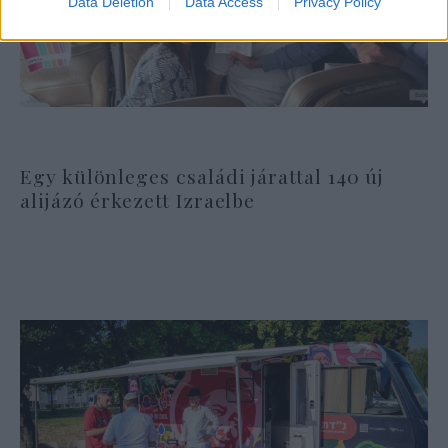
Data Deletion
Data Access
Privacy Policy
Egy különleges családi járattal 140 új
alijázó érkezett Izraelbe