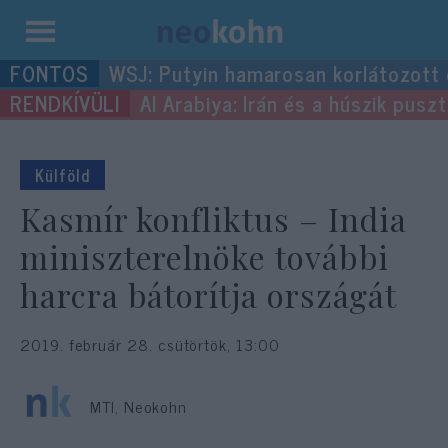
Kilépés
WSJ: Putyin hamarosan korlátozott
a
Al Arabiya: Irán és a húszik pus
tartalomba
Külföld
Kasmír konfliktus – India
miniszterelnöke további
harcra bátorítja országát
2019. február 28. csütörtök, 13:00
MTI, Neokohn