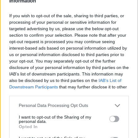
Information
azonban a pakisztáni erők lelőttek két indiai
gépet.
If you wish to opt-out of the sale, sharing to third parties, or
processing of your personal or sensitive information for
targeted advertising by us, please use the below opt-out
Az egyik megsemmisített gép Kasmír indiai
section to confirm your selection. Please note that after your
területén zuhant le, két pilótája és egy civil
opt-out request is processed you may continue seeing
meghalt. A másik gép a terület pakisztáni
interest-based ads based on personal information utilized by
oldalán csapódott be. Ennek egyik pilótája a
us or personal information disclosed to third parties prior to
your opt-out. You may separately opt-out of the further
helyi erők fogságába került. Az indiaiak azt
disclosure of your personal information by third parties on the
állítják, hogy ők is lelőttek egy pakisztáni
IAB’s list of downstream participants. This information may
gépet, Pakisztán viszont tagadja ezt.
also be disclosed by us to third parties on the
IAB’s List of
Downstream Participants
that may further disclose it to other
third parties.
A
szerdai incidens
előzménye, hogy Kasmír
Please note that this website/app uses one or more Google
indiai részén február 14-én Dzsais-e-Mohamed
Personal Data Processing Opt Outs
services and may gather and store information including but
(Mohamed hadserege) nevű iszlamista katonai
not limited to your visit or usage behaviour. You may click to
I want to opt-out of the Sharing of my
personal data.
csoport által elkövetett, legalább 40 indiai
grant or deny consent to Google and its third-party tags to
Opted In
milicista halálát követelő merénylet
use your data for below specified purposes in below Google
consent section.