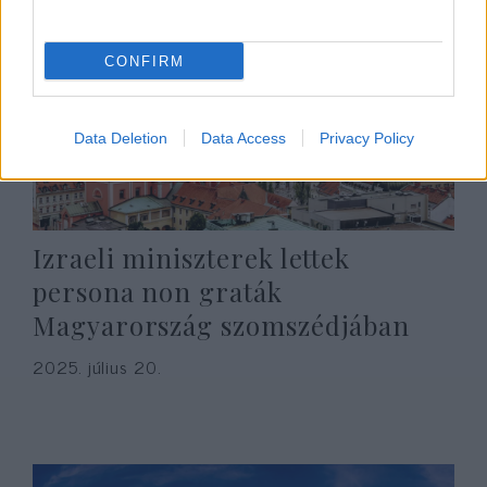
CONFIRM
Data Deletion
Data Access
Privacy Policy
Izraeli miniszterek lettek
persona non graták
Magyarország szomszédjában
2025. július 20.