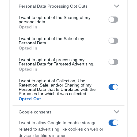
miatt
Please note that this website/app uses one or more Google
Personal Data Processing Opt Outs
services and may gather and store information including but
2025. szeptember 16.
not limited to your visit or usage behaviour. You may click to
I want to opt-out of the Sharing of my
personal data.
grant or deny consent to Google and its third-party tags to
Opted In
use your data for below specified purposes in below Google
consent section.
I want to opt-out of the Sale of my
Personal Data.
Opted In
I want to opt-out of processing my
Personal Data for Targeted Advertising.
Opted In
I want to opt-out of Collection, Use,
Retention, Sale, and/or Sharing of my
Personal Data that Is Unrelated with the
Purposes for which it was collected.
Opted Out
Szlovénia elkapta az Izrael-
Google consents
ellenességet? Kitiltotta az izraeli
termékeket
I want to allow Google to enable storage
related to advertising like cookies on web or
2025. augusztus 8.
device identifiers in apps.