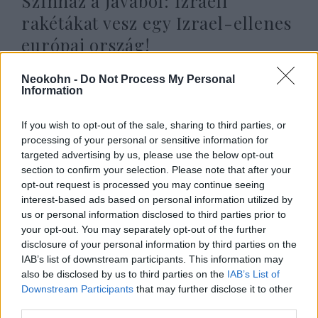
Színház a javából: Izraeli
rakétákat vesz egy Izrael-ellenes
európai ország!
2025. szeptember 20.
Neokohn -
Do Not Process My Personal
Information
If you wish to opt-out of the sale, sharing to third parties, or
processing of your personal or sensitive information for
targeted advertising by us, please use the below opt-out
section to confirm your selection. Please note that after your
opt-out request is processed you may continue seeing
interest-based ads based on personal information utilized by
us or personal information disclosed to third parties prior to
your opt-out. You may separately opt-out of the further
disclosure of your personal information by third parties on the
IAB’s list of downstream participants. This information may
also be disclosed by us to third parties on the
IAB’s List of
Felháborító „ultimátumot” kapott
Downstream Participants
that may further disclose it to other
Izrael az Eurovíziós Dalfesztivál
third parties.