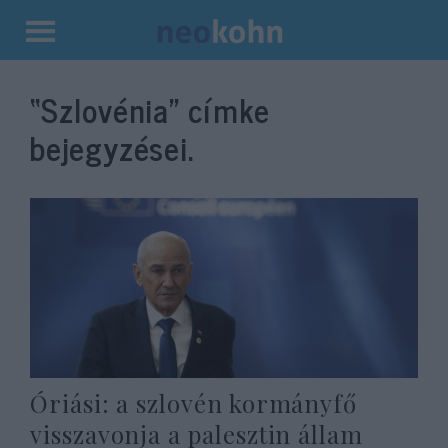
Kilépés
a
“Szlovénia”
címke
tartalomba
bejegyzései.
Óriási: a szlovén kormányfő
visszavonja a palesztin állam