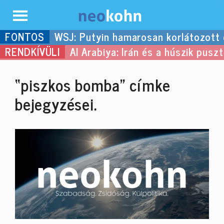
Kilépés
WSJ: Putyin hamarosan korlátozott
a
Al Arabiya: Irán és a húszik pus
tartalomba
“piszkos bomba”
címke
bejegyzései.