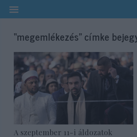
Kilépés
a
“megemlékezés”
címke bejegy
tartalomba
A szeptember 11-i áldozatok