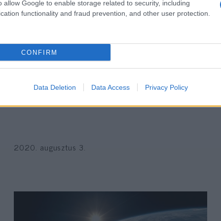
o allow Google to enable storage related to security, including
cation functionality and fraud prevention, and other user protection.
CONFIRM
Zsidó szolidaritás a roma
Data Deletion
Data Access
Privacy Policy
holokauszt emléknapján
2020. augusztus 3.