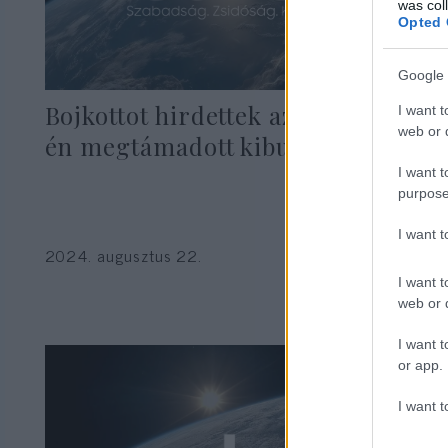
was col
Opted 
Google 
Bojkottot hirdettek az október 7-
I want t
web or d
én megtámadott kibucok
I want t
purpose
I want 
2024. augusztus 22.
I want t
web or d
I want t
or app.
I want t