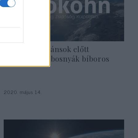
Náci kollaboránsok előtt
tisztelegne a bosnyák bíboros
2020. május 14.