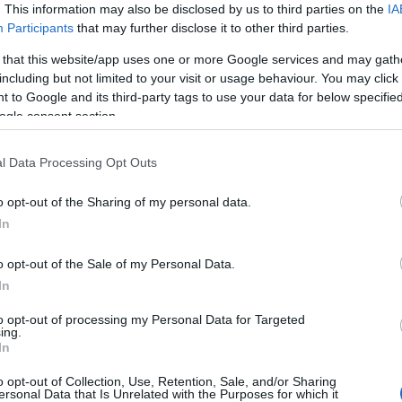
. This information may also be disclosed by us to third parties on the
IA
Participants
that may further disclose it to other third parties.
Brutális erdőtüzek tombolnak
 that this website/app uses one or more Google services and may gath
including but not limited to your visit or usage behaviour. You may click 
Izraelben: sokan az autóikat
 to Google and its third-party tags to use your data for below specifi
hátrahagyva menekülnek
ogle consent section.
l Data Processing Opt Outs
2025. április 30.
o opt-out of the Sharing of my personal data.
In
o opt-out of the Sale of my Personal Data.
In
to opt-out of processing my Personal Data for Targeted
ing.
In
o opt-out of Collection, Use, Retention, Sale, and/or Sharing
ersonal Data that Is Unrelated with the Purposes for which it