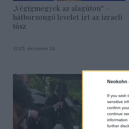
„Végigmegyek az alagúton” –
hátborzongó levelet írt az izraeli
túsz
2025. december 18.
Neokohn 
If you wish 
sensitive in
confirm you
continue se
information 
further disc