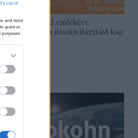
B’s List of
A Bibas család emlékére
er and store
to grant or
narancssárga díszkivilágítást kap
ed purposes
a Lánchíd
2025. február 26.