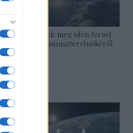
Így emlékeztek meg idén Izrael
meggyilkolt miniszterelnökéről
2022. november 6.