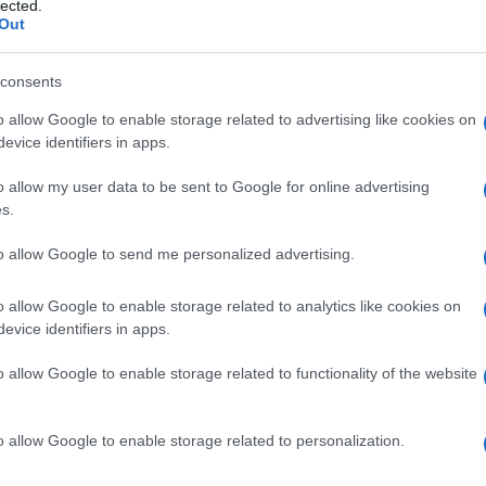
lected.
Out
consents
Ötszázan vettek részt a
o allow Google to enable storage related to advertising like cookies on
evice identifiers in apps.
meggyilkolt izraeli nő
tiszteletére tartott emlékfutáson
o allow my user data to be sent to Google for online advertising
s.
to allow Google to send me personalized advertising.
2023. április 17.
o allow Google to enable storage related to analytics like cookies on
evice identifiers in apps.
o allow Google to enable storage related to functionality of the website
o allow Google to enable storage related to personalization.