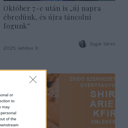
Október 7-e után is „új napra
ébredünk, és újra táncolni
fogunk”
Sugár Sáron
2025. október 8.
sonal or
ection to
ou may
 personal
out of the
 downstream