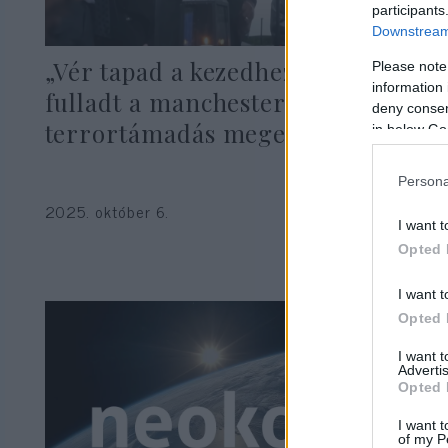
participants
Downstream 
„Vér tapad a kezedhez” – káoszba
Please note
information 
fulladt a manchesteri
deny consent
terrortámadás megemlékezése
in below Go
Persona
2025. október 6.
I want t
Opted 
I want t
Opted 
I want 
Advertis
Opted 
I want t
of my P