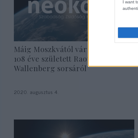
I want t
authenti
Máig Moszkvától várnak választ a
108 éve született Raoul
Wallenberg sorsáról
2020. augusztus 4.