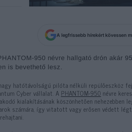
A legfrissebb hírekért kövessen m
PHANTOM-950 névre hallgató drón akár 950
en is bevethető lesz.
 nagy hatótávolságú pilóta nélküli repülőeszköz f
ntum Cyber vállalat. A
PHANTOM-950
névre kere
akodó kialakításának köszönhetően nehezebben leg
arok számára, így vitatott vagy erősen védett lég
rehajtani.