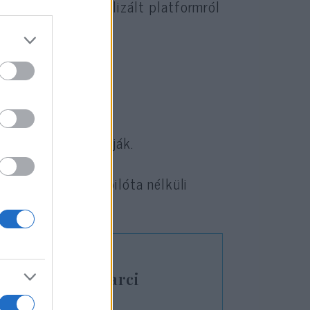
eladatkörre optimalizált platformról
űveletekre,
kra is alkalmazhatják.
ejű, többfeladatú pilóta nélküli
ttáját.
uturisztikus harci
ának az Airbus