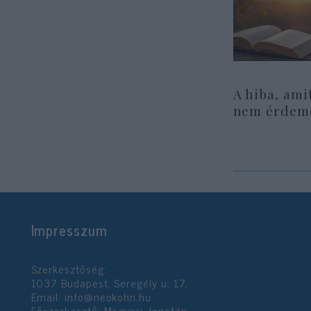
A hiba, ami
nem érdeme
Impresszum
Szerkesztőség:
1037 Budapest, Seregély u. 17.
Email:
info@neokohn.hu
Főszerkesztő: Megyeri Jonatán