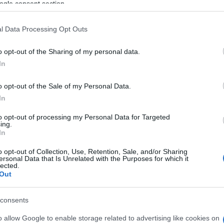
zítsák a fedélzeti felszerelést, így nem egyetlen f
ogle consent section.
 szó. A PHANTOM-950-et egyebek mellett:
l Data Processing Opt Outs
logisztikai feladatokra,
o opt-out of the Sharing of my personal data.
felderítési, megfigyelési és hírszerzési (ISR) m
In
kommunikációs átjátszó állomásként,
o opt-out of the Sale of my Personal Data.
In
valamint elektronikai hadviselési (EW) feladato
to opt-out of processing my Personal Data for Targeted
ing.
állalat szerint a típus a jövőben hosszú repülési id
In
dszerként bővíti majd a Quantum Cyber termékpale
o opt-out of Collection, Use, Retention, Sale, and/or Sharing
ersonal Data that Is Unrelated with the Purposes for which it
lected.
Out
Érkezik a Ravenstorm: f
consents
repülőgépet épít Európ
o allow Google to enable storage related to advertising like cookies on