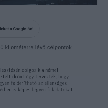
inket a Google-ön!
 kilométerre lévő célpontok
ejlesztésén dolgozik a német
sztelt
drón
t úgy tervezték, hogy
yen felderíthető az ellenséges
térben is képes legyen feladatokat