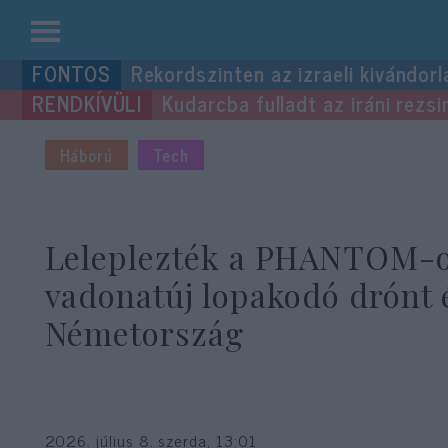
Kilépés
Rekordszinten az izraeli kivándorl
a
Kudarcba fulladt az iráni rezsi
tartalomba
Háború
Tech
Leleplezték a PHANTOM-o
vadonatúj lopakodó drónt 
Németország
2026. július 8. szerda, 13:01