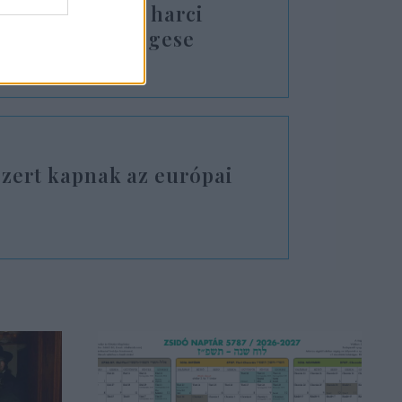
e: szuperolcsó harci
 ázsiai szövetségese
szert kapnak az európai