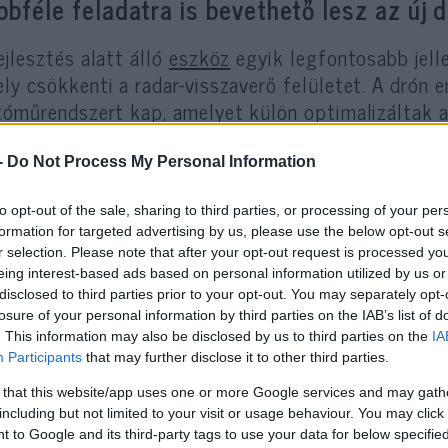
bbféle feladatra is bevethető lesz az új 
ejlesztés alatt álló
eszköz
egyik legfontosabb jelle
ly csökkenti a radar-visszaverő felületet. A drón 
tóműrendszert kap, amelyet külön optimalizáltak a 
ülési szakaszokra.
-
Do Not Process My Personal Information
to opt-out of the sale, sharing to third parties, or processing of your per
formation for targeted advertising by us, please use the below opt-out s
Hadrendbe áll a PULSE 
r selection. Please note that after your opt-out request is processed y
robotrepülőgéppel ruk
eing interest-based ads based on personal information utilized by us or
disclosed to third parties prior to your opt-out. You may separately opt-
losure of your personal information by third parties on the IAB’s list of
. This information may also be disclosed by us to third parties on the
IA
Participants
that may further disclose it to other third parties.
ervek szerint a PHANTOM-950 akár 950 kilométere
 that this website/app uses one or more Google services and may gath
imális repülési magassággal és rendelkezik majd. 
including but not limited to your visit or usage behaviour. You may click 
znos teher-rendszere lehetővé teszi, hogy a felha
 to Google and its third-party tags to use your data for below specifi