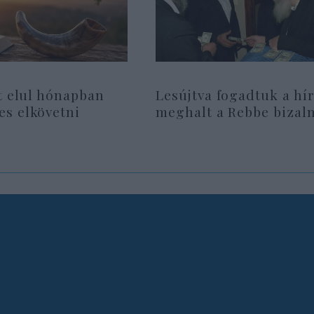
t elul hónapban
Lesújtva fogadtuk a hír
s elkövetni
meghalt a Rebbe bizal