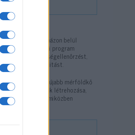
M-950 gyártását házon belül
ókapacitás-bővítési program
javítja majd a minőségellenőrzést,
i a termelési kapacitást.
 „A PHANTOM-950 újabb mérföldkő
oduláris rendszerek létrehozása,
t képesek ellátni, miközben
kat.”