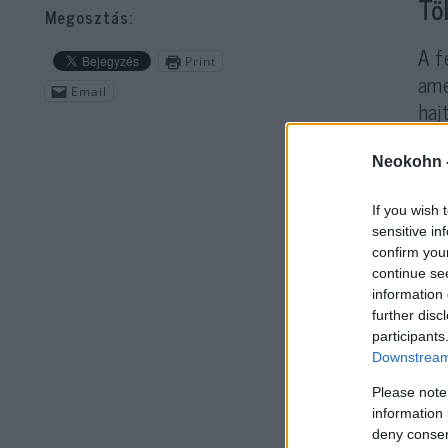
Tö
Megosztás:
A f
Print
ame
Email
haj
rep
Neokohn 
If you wish 
sensitive in
confirm you
continue se
information 
further disc
participants
Downstream 
A t
Please note
max
information 
has
deny consent