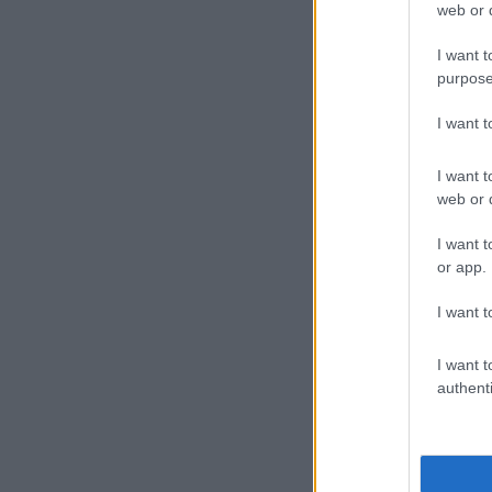
web or d
I want t
purpose
Sa
I want 
A Q
kív
I want t
lez
web or d
növ
I want t
or app.
A c
I want t
aut
ame
I want t
kih
authenti