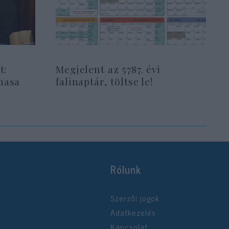
t:
Megjelent az 5787. évi
masa
falinaptár, töltse le!
Rólunk
Szerzői jogok
Adatkezelés
Kapcsolat