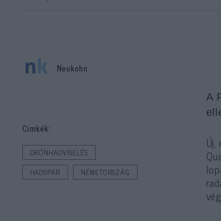
Neokohn
A 
ell
Cimkék:
Új,
DRÓNHADVISELÉS
Qua
lop
HADIIPAR
NÉMETORSZÁG
rad
vég