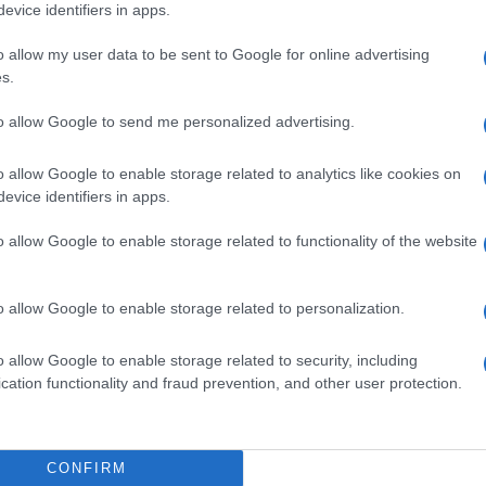
evice identifiers in apps.
o allow my user data to be sent to Google for online advertising
s.
ját gyártásra állnak át
to allow Google to send me personalized advertising.
uantum Cyber azt is bejelentette, hogy a PHANTO
ánja megvalósítani egy korábban bejelentett gyárt
o allow Google to enable storage related to analytics like cookies on
árását követően. A vállalat szerint a saját gyártás 
evice identifiers in apps.
eli az ellátási lánc biztonságát és jelentősen bővít
o allow Google to enable storage related to functionality of the website
ég vezérigazgatója, David Lazar úgy
fogalmazott
:
o allow Google to enable storage related to personalization.
onóm platformjaink fejlesztésében. Célunk olyan m
lyek állami és kereskedelmi feladatok széles köré
o allow Google to enable storage related to security, including
asználják az általunk kiépített gyártási kapacitáso
cation functionality and fraud prevention, and other user protection.
CONFIRM