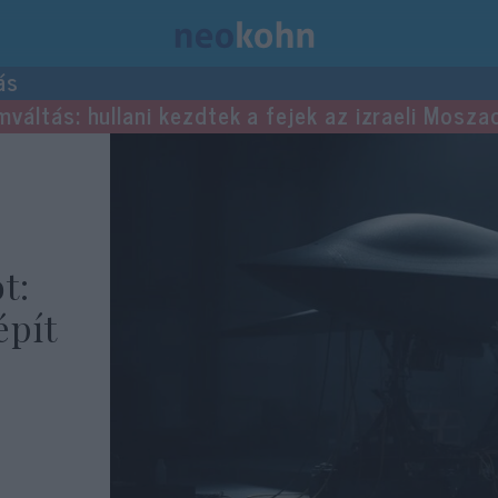
ás
mváltás: hullani kezdtek a fejek az izraeli Mosza
t:
épít