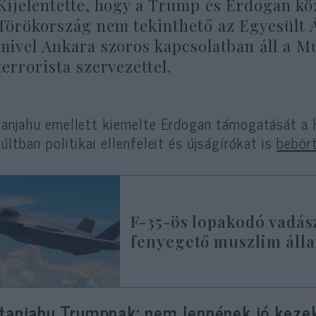
Kijelentette, hogy a Trump és Erdogan köz
Törökország nem tekinthető az Egyesült Á
mivel Ankara szoros kapcsolatban áll a M
terrorista szervezettel.
anjahu emellett kiemelte Erdogan támogatását a 
últban politikai ellenfeleit és újságírókat is
bebör
F-35-ös lopakodó vadás
fenyegető muszlim áll
tanjahu Trumpnak: nem lennének jó keze