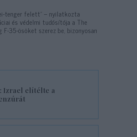
ei-tenger felett” – nyilatkozta
ciai és védelmi tudósítója a The
g F-35-ösöket szerez be, bizonyosan
zrael elítélte a
cenzúrát