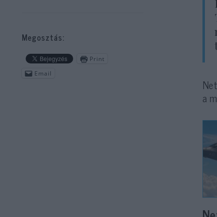
Megosztás:
Print
Email
Net
a m
Ne