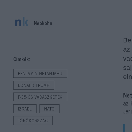
Neokohn
Be
az
va
Cimkék:
sa
BENJAMIN NETANJAHU
el
DONALD TRUMP
Ne
F-35-ÖS VADÁSZGÉPEK
az
IZRAEL
NATO
Jer
TÖRÖKORSZÁG