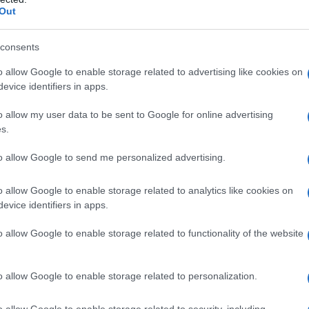
Martin F-35-ös harci r
Out
consents
o allow Google to enable storage related to advertising like cookies on
mcsak Izrael aggódik az F-35-ösök miat
evice identifiers in apps.
zátette, hogy vannak kétségei a tűzszünetet kivál
o allow my user data to be sent to Google for online advertising
s.
ndéknyilatkozattal kapcsolatban, de kijelentette:
 történni”.
to allow Google to send me personalized advertising.
o allow Google to enable storage related to analytics like cookies on
„Hogy lesz-e megállapodás vagy sem, én 
evice identifiers in apps.
hogy Irán nukleáris fegyverekhez jusson, 
o allow Google to enable storage related to functionality of the website
is”
o allow Google to enable storage related to personalization.
yilatkozta Netanjahu a CNN-nek.
o allow Google to enable storage related to security, including