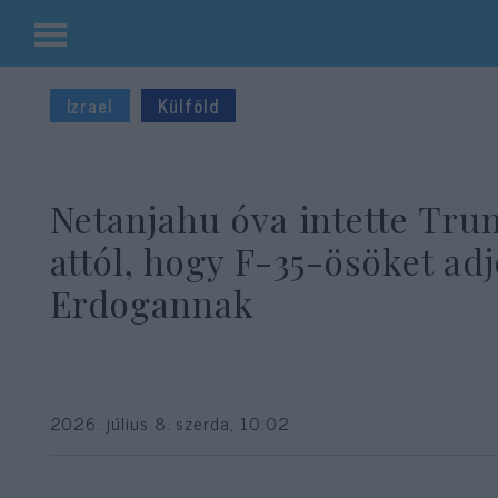
Kilépés
a
Izrael
Külföld
tartalomba
Netanjahu óva intette Tru
attól, hogy F-35-ösöket adj
Erdogannak
2026. július 8. szerda, 10:02