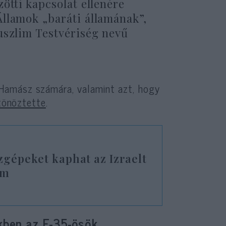
ötti kapcsolat ellenére
llamok „baráti államának”,
uszlim Testvériség nevű
Hamász számára, valamint azt, hogy
tönöztette
.
zgépeket kaphat az Izraelt
am
kben az F-35-ösök