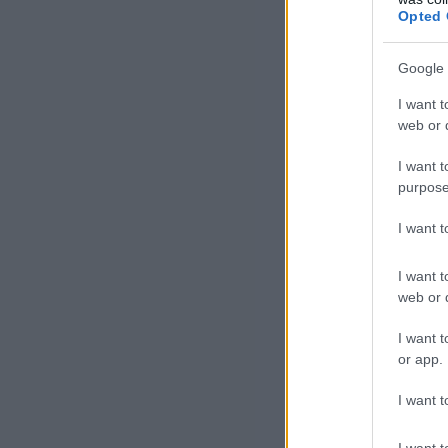
Opted 
Google 
I want t
Ne
web or d
Hoz
I want t
purpose
szá
fog
I want 
I want t
web or d
I want t
or app.
I want t
– n
I want t