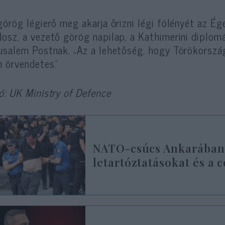
görög légierő meg akarja őrizni légi fölényét az Ég
osz, a vezető görög napilap, a Kathimerini diplomá
usalem Postnak. „Az a lehetőség, hogy Törökorszá
 örvendetes.”
ó: UK Ministry of Defence
NATO-csúcs Ankarában: I
letartóztatásokat és a 