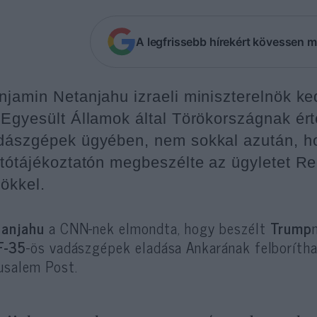
A legfrissebb hírekért kövessen m
njamin Netanjahu izraeli miniszterelnök k
 Egyesült Államok által Törökországnak ér
dászgépek ügyében, nem sokkal azután, h
jtótájékoztatón megbeszélte az ügyletet R
nökkel.
tanjahu
a CNN-nek elmondta, hogy beszélt
Trump
F-35
-ös vadászgépek eladása Ankarának felboríthat
usalem Post.