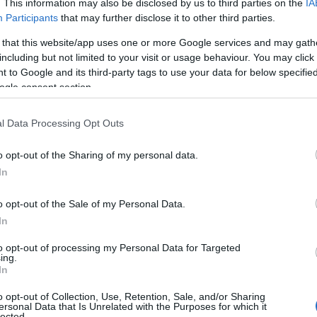
anjahu kijelentette, hogy a két vezető „a nagy kérd
. This information may also be disclosed by us to third parties on the
IA
y Iránnak lehetőséget kell adni arra, hogy tárgyalá
Participants
that may further disclose it to other third parties.
gramjával kapcsolatos kérdéseket. Az izraeli kormá
 that this website/app uses one or more Google services and may gath
orúban játszott szerepéért.
including but not limited to your visit or usage behaviour. You may click 
 to Google and its third-party tags to use your data for below specifi
ogle consent section.
„Hatalmas amerikai haderőt vezényelt ide
l Data Processing Opt Outs
ellenségünkkel, Iránnal, amely azt skandálj
halál Amerikára’”
o opt-out of the Sharing of my personal data.
In
o opt-out of the Sale of my Personal Data.
agyarázta Netanjahu, cáfolva azt az állítást, hogy
In
yszerítette volna Izraelre a Teheránnal kötött tűz
to opt-out of processing my Personal Data for Targeted
ing.
In
o opt-out of Collection, Use, Retention, Sale, and/or Sharing
ersonal Data that Is Unrelated with the Purposes for which it
Elképesztő rekordot dö
lected.