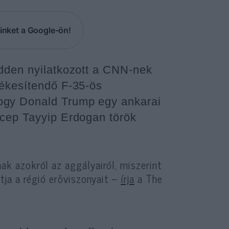
inket a Google-ön!
edden nyilatkozott a CNN-nek
tékesítendő F-35-ös
ogy Donald Trump egy ankarai
ecep Tayyip Erdogan török
nak azokról az aggályairól, miszerint
ja a régió erőviszonyait –
írja
a The