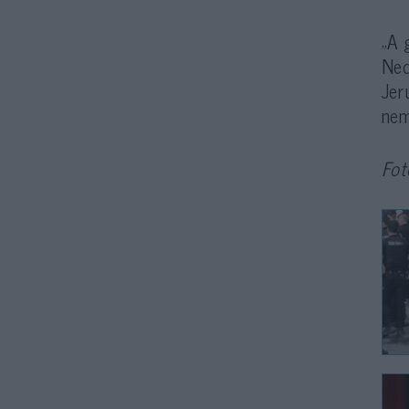
„A 
Ned
Jer
nem
Fot