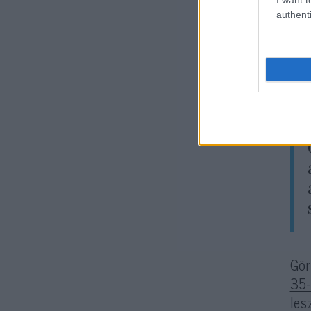
authenti
Min
Tr
nyi
sze
Gör
35-
les