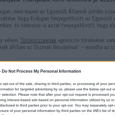
ogan „nem éppen az Egyesült Államok példás szöv
zátéve, hogy Erdogan fenyegetőzött az Egyesült
mben, és többször is azzal fenyegetőzött, hogy elp
y vélem,
Törökországnak
agresszív törekvései vann
rják állítani az Oszmán Birodalmat” – mondta az iz
-
Do Not Process My Personal Information
to opt-out of the sale, sharing to third parties, or processing of your per
kor Trump és Netanjahu közötti esetleges nézetel
formation for targeted advertising by us, please use the below opt-out s
iszterelnök
hangsúlyozta
, hogy az Egyesült Államo
r selection. Please note that after your opt-out request is processed y
vetségesek, de „még a szövetségesek között is le
eing interest-based ads based on personal information utilized by us or
disclosed to third parties prior to your opt-out. You may separately opt-
losure of your personal information by third parties on the IAB’s list of