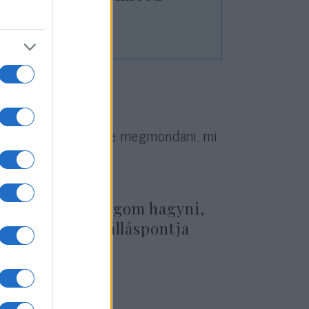
epülőgépe
t
tó amerikai-iráni
 „még túl korai lenne megmondani, mi
biztosan nem fogom hagyni,
és ez az elnök álláspontja