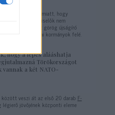
m egyedül aggódik amiatt, hogy
Bár a görög tisztviselők nem
l, Vaszilisz Nedosz görög újságíró
mást követő amerikai kormányok felé.
k, hogy a lépés alááshatja
megjutalmazná Törökországot
ek vannak a két NATO-
 között veszi át az első 20 darab
F-
g légierő jövőjének központi eleme