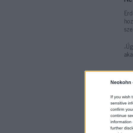
Erd
hoz
sze
„Úg
aka
Neokohn 
If you wish 
Ami
sensitive in
min
confirm you
szö
continue se
information 
further disc