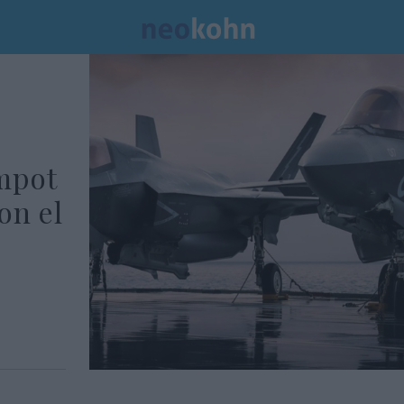
mpot
on el