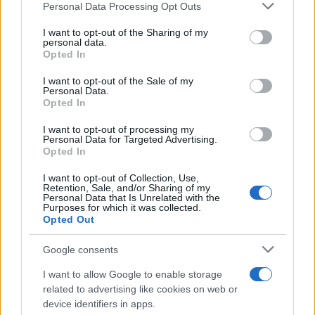
bizonyítja, hogy nem elkötelezett a
Please note that this website/app uses one or more Google
Personal Data Processing Opt Outs
feszültség csökkentése mellett.
services and may gather and store information including but
not limited to your visit or usage behaviour. You may click to
I want to opt-out of the Sharing of my
personal data.
grant or deny consent to Google and its third-party tags to
Opted In
use your data for below specified purposes in below Google
„A térség országai nem
consent section.
I want to opt-out of the Sale of my
Personal Data.
maradhatnak Irán
Opted In
kiszámíthatatlan politikájának
I want to opt-out of processing my
célpontjai, amely hol az
Personal Data for Targeted Advertising.
Opted In
eszkaláció, hol pedig a stabilitás
és a béke útját hirdeti”
I want to opt-out of Collection, Use,
Retention, Sale, and/or Sharing of my
Personal Data that Is Unrelated with the
Purposes for which it was collected.
Opted Out
– fogalmazott.
Google consents
Teherán szerint értelmét vesztette
I want to allow Google to enable storage
related to advertising like cookies on web or
az amerikai–iráni megállapodás
device identifiers in apps.