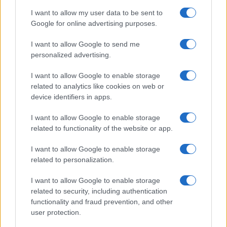
Az iráni külügyminisztérium szintén szerdán
I want to allow my user data to be sent to
közölte, hogy a Hormuzi-szoros hajózási
Google for online advertising purposes.
rendjének megsértése, valamint Izrael
I want to allow Google to send me
folytatódó libanoni katonai műveletei miatt
personalized advertising.
az Egyesült Államokkal kötött ideiglenes
I want to allow Google to enable storage
egyetértési memorandum gyakorlatilag
related to analytics like cookies on web or
elvesztette hatályát.
device identifiers in apps.
I want to allow Google to enable storage
related to functionality of the website or app.
A tárca szerint a megállapodás
végrehajtásának alapfeltételei
I want to allow Google to enable storage
related to personalization.
már nem állnak fenn, ezért a
dokumentum jelenlegi
I want to allow Google to enable storage
formájában nem képes betölteni
related to security, including authentication
functionality and fraud prevention, and other
eredeti szerepét.
user protection.