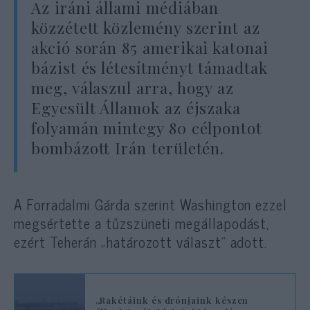
Az iráni állami médiában
közzétett közlemény szerint az
akció során 85 amerikai katonai
bázist és létesítményt támadtak
meg, válaszul arra, hogy az
Egyesült Államok az éjszaka
folyamán mintegy 80 célpontot
bombázott Irán területén.
A Forradalmi Gárda szerint Washington ezzel
megsértette a tűzszüneti megállapodást,
ezért Teherán „határozott választ” adott.
„Rakétáink és drónjaink készen