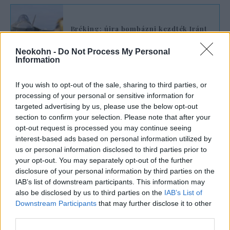
Bréking: újra bombázni kezdték Iránt
az amerikai vadászgépek
Neokohn -
Do Not Process My Personal
Information
Az Emirátusok is bírálják Iránt
If you wish to opt-out of the sale, sharing to third parties, or
processing of your personal or sensitive information for
A harcok kiújulása aggodalmat váltott ki az
targeted advertising by us, please use the below opt-out
Öböl menti országokban is.
section to confirm your selection. Please note that after your
opt-out request is processed you may continue seeing
interest-based ads based on personal information utilized by
Anvar Gargas, az Egyesült Arab Emírségek
us or personal information disclosed to third parties prior to
elnökének diplomáciai tanácsadója az X
your opt-out. You may separately opt-out of the further
disclosure of your personal information by third parties on the
közösségi oldalon azt írta, hogy Irán a
IAB’s list of downstream participants. This information may
Hormuzi-szorosban végrehajtott kereskedelmi
also be disclosed by us to third parties on the
IAB’s List of
hajók elleni támadásokkal, valamint a Bahrein
Downstream Participants
that may further disclose it to other
és Kuvait elleni ismételt csapásokkal azt
third parties.