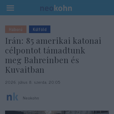
Kilépés
a
tartalomba
Háború
Külföld
Irán: 85 amerikai katonai
célpontot támadtunk
meg Bahreinben és
Kuvaitban
2026. július 8. szerda, 20:05
Neokohn