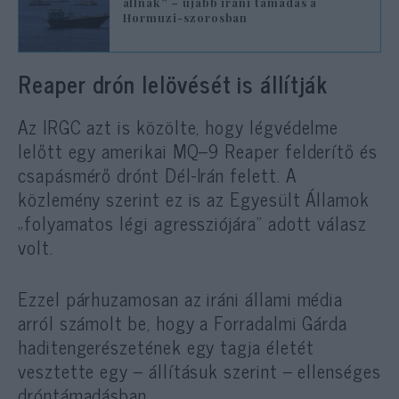
állnak” – újabb iráni támadás a
Hormuzi-szorosban
Reaper drón lelövését is állítják
Az IRGC azt is közölte, hogy légvédelme
lelőtt egy amerikai MQ–9 Reaper felderítő és
csapásmérő drónt Dél-Irán felett. A
közlemény szerint ez is az Egyesült Államok
„folyamatos légi agressziójára” adott válasz
volt.
Ezzel párhuzamosan az iráni állami média
arról számolt be, hogy a Forradalmi Gárda
haditengerészetének egy tagja életét
vesztette egy – állításuk szerint – ellenséges
dróntámadásban.