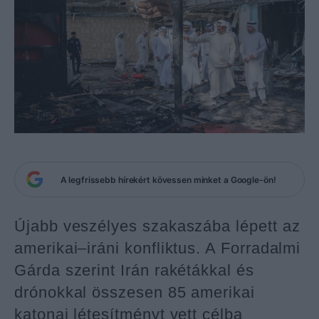
A legfrissebb hírekért kövessen minket a Google-ön!
Újabb veszélyes szakaszába lépett az
amerikai–iráni konfliktus. A Forradalmi
Gárda szerint Irán rakétákkal és
drónokkal összesen 85 amerikai
katonai létesítményt vett célba