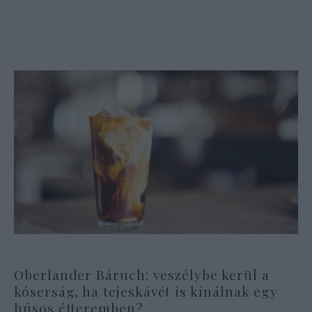
Oberlander Báruch: veszélybe kerül a
kóserság, ha tejeskávét is kínálnak egy
húsos étteremben?