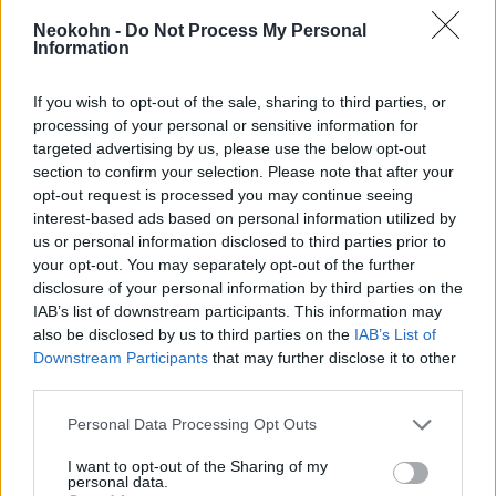
lehetővé teszi Izrael számára, hogy a
nemzetközi és a humanitárius jog felett állva
Neokohn -
Do Not Process My Personal
Information
cselekedjen, ez a helyzet pedig „már nem
tűrhető”, legalábbis az Európai Parlament
If you wish to opt-out of the sale, sharing to third parties, or
egyes tagjai számára.
processing of your personal or sensitive information for
targeted advertising by us, please use the below opt-out
section to confirm your selection. Please note that after your
A Neokohn megkereste az S&D
opt-out request is processed you may continue seeing
képviselőcsoport magyar tagját, Dobrev
interest-based ads based on personal information utilized by
Klárát, hogy osztja-e elnökük „izraeli
us or personal information disclosed to third parties prior to
your opt-out. You may separately opt-out of the further
népirtásról” szóló álláspontját, amint reagál,
disclosure of your personal information by third parties on the
update-eljük cikkünket.
IAB’s list of downstream participants. This information may
also be disclosed by us to third parties on the
IAB’s List of
Downstream Participants
that may further disclose it to other
third parties.
Az EU újraértékelheti Izraellel kötött
Please note that this website/app uses one or more Google
Personal Data Processing Opt Outs
társulási megállapodását
services and may gather and store information including but
not limited to your visit or usage behaviour. You may click to
I want to opt-out of the Sharing of my
personal data.
grant or deny consent to Google and its third-party tags to