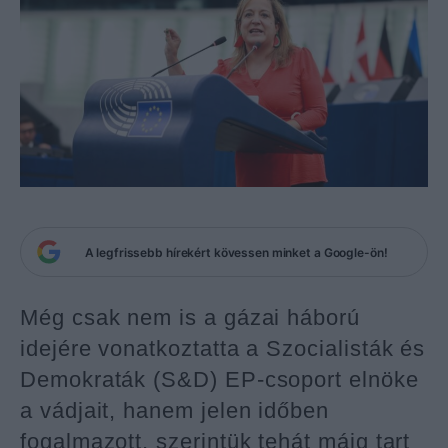
A legfrissebb hírekért kövessen minket a Google-ön!
Még csak nem is a gázai háború
idejére vonatkoztatta a Szocialisták és
Demokraták (S&D) EP-csoport elnöke
a vádjait, hanem jelen időben
fogalmazott, szerintük tehát máig tart