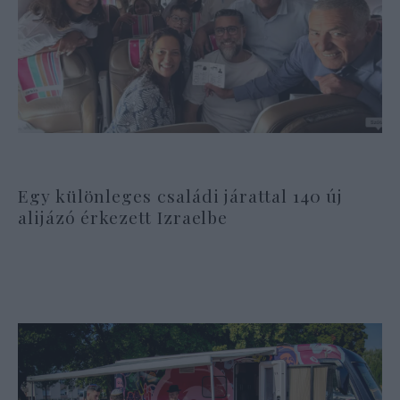
Egy különleges családi járattal 140 új
alijázó érkezett Izraelbe