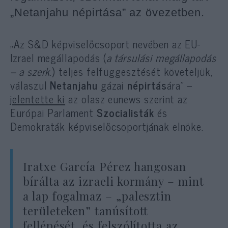
„Netanjahu népirtása” az övezetben.
„Az S&D képviselőcsoport nevében az EU-
Izrael megállapodás (
a társulási megállapodás
– a szerk
.) teljes felfüggesztését követeljük,
válaszul
Netanjahu
gázai
népirtás
ára” –
jelentette ki
az olasz eunews szerint az
Európai Parlament
Szocialisták
és
Demokraták képviselőcsoportjának elnöke.
Iratxe García Pérez hangosan
bírálta az izraeli kormány – mint
a lap fogalmaz – „palesztin
területeken” tanúsított
fellépését, és felszólította az