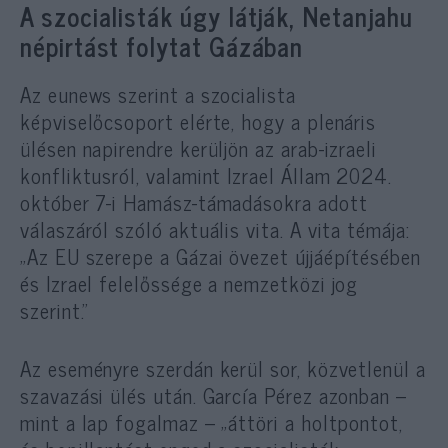
A szocialisták úgy látják, Netanjahu
népirtást folytat Gázában
Az eunews szerint a szocialista
képviselőcsoport elérte, hogy a plenáris
ülésen napirendre kerüljön az arab-izraeli
konfliktusról, valamint Izrael Állam 2024.
október 7-i Hamász-támadásokra adott
válaszáról szóló aktuális vita. A vita témája:
„Az EU szerepe a Gázai övezet újjáépítésében
és Izrael felelőssége a nemzetközi jog
szerint.”
Az eseményre szerdán kerül sor, közvetlenül a
szavazási ülés után. García Pérez azonban –
mint a lap fogalmaz – „áttöri a holtpontot,