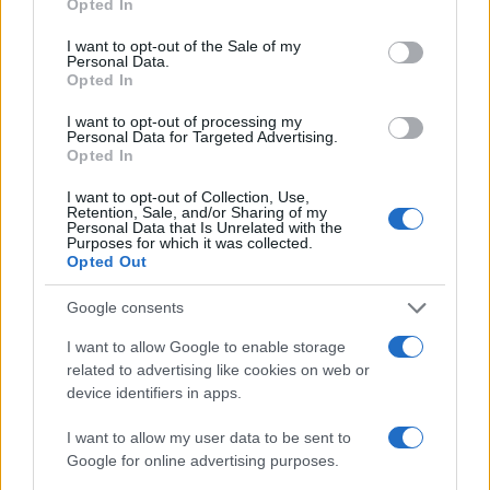
Opted In
Az Izrael-ellenes Írország EU-
use your data for below specified purposes in below Google
consent section.
elnökségében bíznak
I want to opt-out of the Sale of my
Personal Data.
Opted In
„Mi kezdeményeztük ezt a vitát Gázáról, mert
I want to opt-out of processing my
az újságok nem számolnak be róla naponta,
Personal Data for Targeted Advertising.
Opted In
de a katasztrófa továbbra is tart” – állítja
García Pérez, akinek elege van a bírálatokból,
I want to opt-out of Collection, Use,
Retention, Sale, and/or Sharing of my
amelyekből bőven volt, de amelyek után
Personal Data that Is Unrelated with the
Purposes for which it was collected.
semmi igazán hatékony lépés nem
Opted Out
következett. Ezért az Izrael-ellenes Írország
EU-elnökségétől remélik a
fordulatot
:
Google consents
„Bízunk benne, hogy az ír elnökség
I want to allow Google to enable storage
segítséget nyújt majd ezen a téren.”
related to advertising like cookies on web or
device identifiers in apps.
I want to allow my user data to be sent to
Emlékezetes, hogy április végén
Google for online advertising purposes.