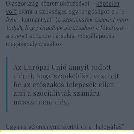
Olaszország közreműködésével –
képtelen
volt
elérni a szükséges egyhangúságot a „Tel-
Aviv-i kormánnyal” (
a szocialisták eszerint nem
tudják, hogy Izraelnek Jeruzsálem a fővárosa –
a szerk.
) kötendő társulási megállapodás
megakadályozásához.
Az Európai Unió annyit tudott
elérni, hogy szankciókat vezetett
be az erőszakos telepesek ellen –
ami a szocialisták számára
messze nem elég.
Ugyanis véleményük szerint ez a „halogatás”