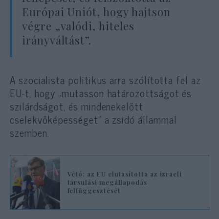
Európai Uniót, hogy hajtson
végre „valódi, hiteles
irányváltást”.
A szocialista politikus arra szólította fel az
EU-t, hogy „mutasson határozottságot és
szilárdságot, és mindenekelőtt
cselekvőképességet” a zsidó állammal
szemben.
Vétó: az EU elutasította az izraeli
társulási megállapodás
felfüggesztését