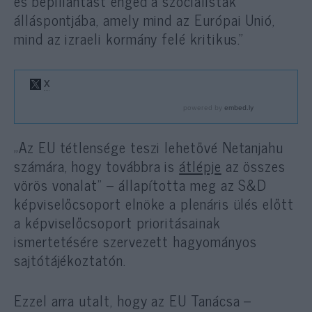
és bepillantást enged a szocialisták
álláspontjába, amely mind az Európai Unió,
mind az izraeli kormány felé kritikus.”
„Az EU tétlensége teszi lehetővé Netanjahu
számára, hogy továbbra is
átlépje
az összes
vörös vonalat” – állapította meg az S&D
képviselőcsoport elnöke a plenáris ülés előtt
a képviselőcsoport prioritásainak
ismertetésére szervezett hagyományos
sajtótájékoztatón.
Ezzel arra utalt, hogy az EU Tanácsa –