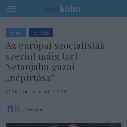
Kilépés
a
tartalomba
Izrael
Külföld
Az európai szocialisták
szerint máig tart
Netanjahu gázai
„népirtása”
2026. július 8. szerda, 16:04
Neokohn