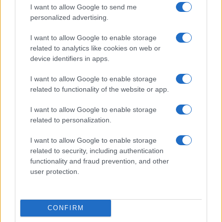
Németország, Ausztria és
I want to allow Google to send me
Olaszország külügyminisztere
personalized advertising.
nem járult hozzá, hogy az EU
I want to allow Google to enable storage
felfüggessze az Izraellel 2000-
related to analytics like cookies on web or
ben kötött társulási
device identifiers in apps.
megállapodást.
I want to allow Google to enable storage
related to functionality of the website or app.
A német és olasz ellenállás a javaslattal
I want to allow Google to enable storage
related to personalization.
szemben szertefoszlatta a spanyol, szlovén
és ír vezetők reményeit, akik abban bíztak,
I want to allow Google to enable storage
hogy a Júdea-Szamáriában (Ciszjordániában)
related to security, including authentication
functionality and fraud prevention, and other
egyes telepesek által elkövetett
user protection.
erőszakcsekemények iránti növekvő
felháborodás, valamint a palesztinokra
kötelező halálbüntetést bevezető új
CONFIRM
jogszabályok arra késztetik Brüsszelt, hogy