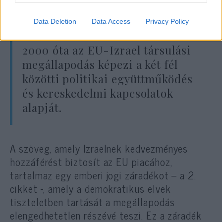
lépjen
az ügyben
.
Data Deletion
Data Access
Privacy Policy
2000 óta az EU-Izrael társulási
megállapodás képezi a két fél
közötti politikai együttműködés
és kereskedelmi kapcsolatok
alapját.
A szöveg, amely Izraelnek kedvezményes
hozzáférést biztosít az EU piacához,
tartalmaz egy emberi jogi záradékot – a 2.
cikket -, amely a demokratikus elvek
tiszteletben tartását a megállapodás
elengedhetetlen részévé teszi. Ez a záradék