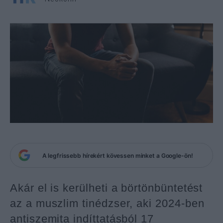
A legfrissebb hírekért kövessen minket a Google-ön!
Akár el is kerülheti a börtönbüntetést
az a muszlim tinédzser, aki 2024-ben
antiszemita indíttatásból 17