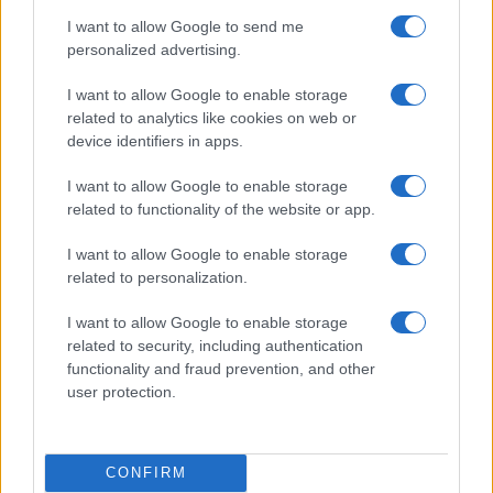
hogy védencét ne emberölési kísérlet, hanem
I want to allow Google to send me
enyhébb minősítésű emberölés miatt ítéljék
personalized advertising.
el. Emellett vitatta azt is, hogy a fiú további
emberek meggyilkolását tervezte volna.
I want to allow Google to enable storage
related to analytics like cookies on web or
device identifiers in apps.
A védelem végrehajtásában felfüggesztett
hat hónapos börtönbüntetést, pártfogói
I want to allow Google to enable storage
related to functionality of the website or app.
felügyeletet és ambuláns pszichológiai
kezelést indítványozott.
I want to allow Google to enable storage
related to personalization.
Az ügy ismét ráirányította a figyelmet arra,
I want to allow Google to enable storage
hogy 2023. október 7. óta jelentősen
related to security, including authentication
megszaporodtak az antiszemita támadások
functionality and fraud prevention, and other
user protection.
Európában, valamint arra a vitára, hogy a
nyugati igazságszolgáltatási rendszerek
kellően szigorúan lépnek-e fel az olyan
CONFIRM
bűncselekményekkel szemben, amelyek