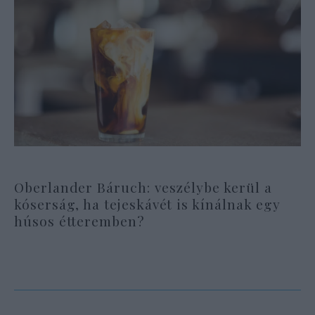
Oberlander Báruch: veszélybe kerül a
kóserság, ha tejeskávét is kínálnak egy
húsos étteremben?