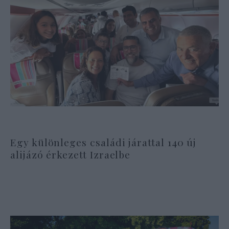
Egy különleges családi járattal 140 új
alijázó érkezett Izraelbe