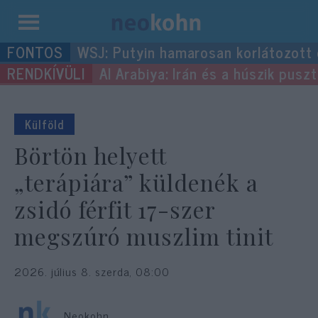
Kilépés
WSJ: Putyin hamarosan korlátozott
a
Al Arabiya: Irán és a húszik pus
tartalomba
Külföld
Börtön helyett
„terápiára” küldenék a
zsidó férfit 17-szer
megszúró muszlim tinit
2026. július 8. szerda, 08:00
Neokohn