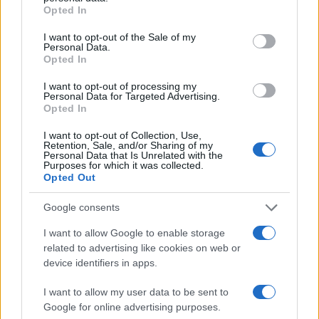
grant or deny consent to Google and its third-party tags to
Opted In
készítése túl bonyolult lenne, késes támadás
use your data for below specified purposes in below Google
mellett döntött. A merénylet előtti napon egy
consent section.
I want to opt-out of the Sale of my
Personal Data.
zürichi bevásárlóközpontban henteskést
Opted In
vásárolt, majd a közösségi médiában
I want to opt-out of processing my
utánanézett, mikor gyűlnek össze imára a
Personal Data for Targeted Advertising.
helyi zsidók. A nyomozás szerint célja az volt,
Opted In
hogy „a lehető legtöbb zsidót megölje.”
I want to opt-out of Collection, Use,
Retention, Sale, and/or Sharing of my
Personal Data that Is Unrelated with the
Purposes for which it was collected.
Opted Out
Brutális antiszemita támadás ért
Google consents
Zürichben egy ortodox zsidó férfit
I want to allow Google to enable storage
related to advertising like cookies on web or
A védelem enyhébb minősítést kért
device identifiers in apps.
I want to allow my user data to be sent to
A vádlott ügyvédje azt kérte a bíróságtól,
Google for online advertising purposes.