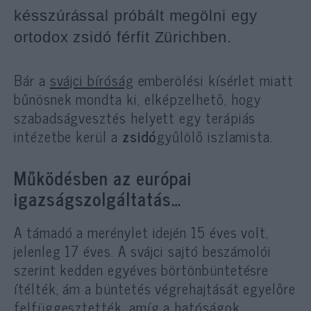
késszúrással próbált megölni egy
ortodox zsidó férfit Zürichben.
Bár a
svájci bíróság
emberölési kísérlet miatt
bűnösnek mondta ki, elképzelhető, hogy
szabadságvesztés helyett egy terápiás
intézetbe kerül a
zsidó
gyűlölő iszlamista.
Működésben az európai
igazságszolgáltatás…
A támadó a merénylet idején 15 éves volt,
jelenleg 17 éves. A svájci sajtó beszámolói
szerint kedden egyéves börtönbüntetésre
ítélték, ám a büntetés végrehajtását egyelőre
felfüggesztették, amíg a hatóságok