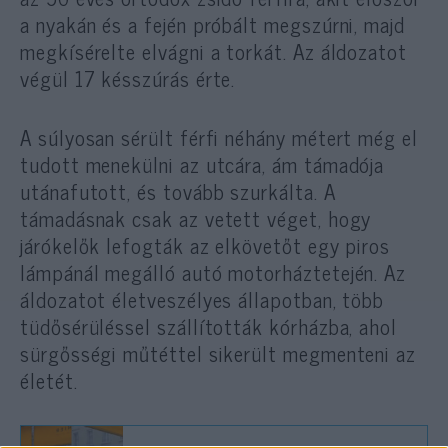
a nyakán és a fején próbált megszúrni, majd
megkísérelte elvágni a torkát. Az áldozatot
végül 17 késszúrás érte.
A súlyosan sérült férfi néhány métert még el
tudott menekülni az utcára, ám támadója
utánafutott, és tovább szurkálta. A
támadásnak csak az vetett véget, hogy
járókelők lefogták az elkövetőt egy piros
lámpánál megálló autó motorháztetején. Az
áldozatot életveszélyes állapotban, több
tüdősérüléssel szállították kórházba, ahol
sürgősségi műtéttel sikerült megmenteni az
életét.