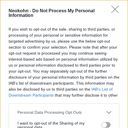
Döbbenetes videó: Rendőrökre támadt
a megvadult a palesztinpárti csőcselék
Neokohn -
Do Not Process My Personal
Svájcban
Information
If you wish to opt-out of the sale, sharing to third parties, or
Október 7. után radikalizálódott
processing of your personal or sensitive information for
targeted advertising by us, please use the below opt-out
A vádirat szerint a fiú gyors ütemben
section to confirm your selection. Please note that after your
opt-out request is processed you may continue seeing
radikalizálódott a Hamász 2023. október 7-i
interest-based ads based on personal information utilized by
izraeli terrortámadása után. Már 2024
us or personal information disclosed to third parties prior to
januárjában az interneten az Iszlám Államról
your opt-out. You may separately opt-out of the further
disclosure of your personal information by third parties on the
(ISIS), robbanószerkezetek készítéséről és
IAB’s list of downstream participants. This information may
terrortámadások végrehajtásáról keresett
also be disclosed by us to third parties on the
IAB’s List of
információkat, valamint egy hasonló
Downstream Participants
that may further disclose it to other
szélsőséges nézeteket valló személlyel is
third parties.
kapcsolatban állt.
Please note that this website/app uses one or more Google
Personal Data Processing Opt Outs
services and may gather and store information including but
not limited to your visit or usage behaviour. You may click to
I want to opt-out of the Sharing of my
Miután arra jutott, hogy robbanószerkezet
personal data.