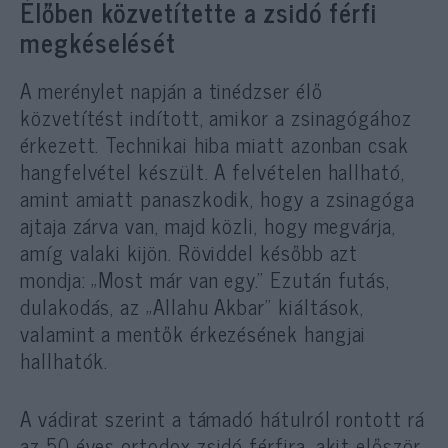
Élőben közvetítette a zsidó férfi
megkéselését
A merénylet napján a tinédzser élő
közvetítést indított, amikor a zsinagógához
érkezett. Technikai hiba miatt azonban csak
hangfelvétel készült. A felvételen hallható,
amint amiatt panaszkodik, hogy a zsinagóga
ajtaja zárva van, majd közli, hogy megvárja,
amíg valaki kijön. Röviddel később azt
mondja: „Most már van egy.” Ezután futás,
dulakodás, az „Allahu Akbar” kiáltások,
valamint a mentők érkezésének hangjai
hallhatók.
A vádirat szerint a támadó hátulról rontott rá
az 50 éves ortodox zsidó férfira, akit először