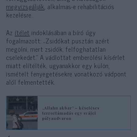
megvizsgálják
, alkalmas-e rehabilitációs
kezelésre.
Az
ítélet
indoklásában a bíró úgy
fogalmazott: „Zsidókat pusztán azért
megölni, mert zsidók, felfoghatatlan
cselekedet.” A vádlottat emberölési kísérlet
miatt elítélték, ugyanakkor egy külön,
ismételt fenyegetésekre vonatkozó vádpont
alól felmentették.
„Allahu akbar” – késeléses
terrortámadás egy svájci
pályaudvaron